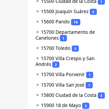
⚬
15500 Ciudad de la Costa
1
⚬
15500 Joaquín Suárez
2
⚬
15600 Pando
16
⚬
15700 Departamento de
Canelones
1
⚬
15700 Toledo
3
⚬
15700 Villa Crespo y San
Andrés
2
⚬
15700 Villa Porvenir
1
⚬
15700 Villa San José
1
⚬
15800 Ciudad de la Costa
3
⚬
15900 18 de Mayo
3