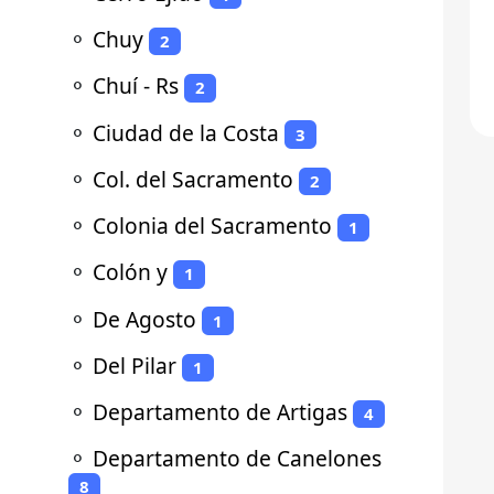
⚬
Chuy
2
⚬
Chuí - Rs
2
⚬
Ciudad de la Costa
3
⚬
Col. del Sacramento
2
⚬
Colonia del Sacramento
1
⚬
Colón y
1
⚬
De Agosto
1
⚬
Del Pilar
1
⚬
Departamento de Artigas
4
⚬
Departamento de Canelones
8