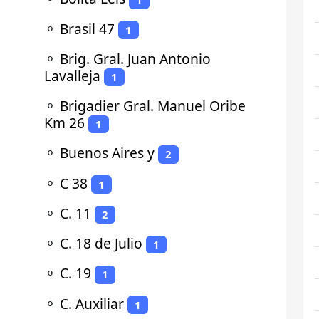
⚬
Brasil 47
1
⚬
Brig. Gral. Juan Antonio
Lavalleja
1
⚬
Brigadier Gral. Manuel Oribe
Km 26
1
⚬
Buenos Aires y
2
⚬
C 38
1
⚬
C. 11
2
⚬
C. 18 de Julio
1
⚬
C. 19
1
⚬
C. Auxiliar
1