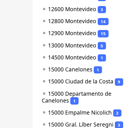
⚬
12600 Montevideo
3
⚬
12800 Montevideo
14
⚬
12900 Montevideo
15
⚬
13000 Montevideo
5
⚬
14500 Montevideo
1
⚬
15000 Canelones
1
⚬
15000 Ciudad de la Costa
9
⚬
15000 Departamento de
Canelones
1
⚬
15000 Empalme Nicolich
2
⚬
15000 Gral. Líber Seregni
3