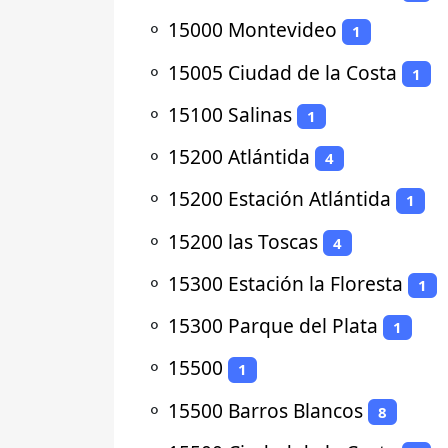
⚬
15000 Montevideo
1
⚬
15005 Ciudad de la Costa
1
⚬
15100 Salinas
1
⚬
15200 Atlántida
4
⚬
15200 Estación Atlántida
1
⚬
15200 las Toscas
4
⚬
15300 Estación la Floresta
1
⚬
15300 Parque del Plata
1
⚬
15500
1
⚬
15500 Barros Blancos
8