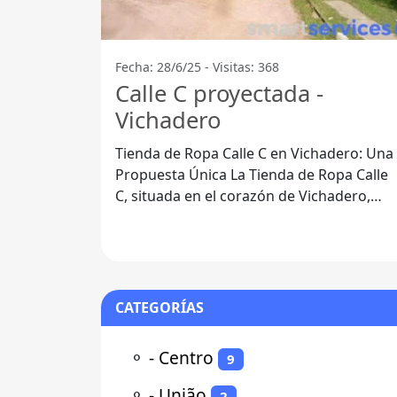
Fecha: 28/6/25 - Visitas: 368
Calle C proyectada -
Vichadero
Tienda de Ropa Calle C en Vichadero: Una
Propuesta Única La Tienda de Ropa Calle
C, situada en el corazón de Vichadero,
departamento de Rivera, se ha
CATEGORÍAS
⚬
- Centro
9
⚬
- União
2