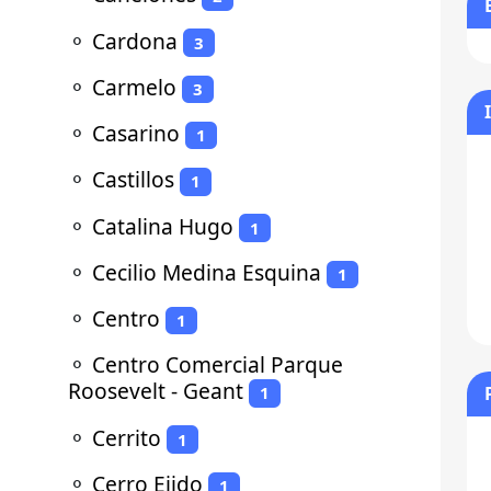
⚬
Cardona
3
⚬
Carmelo
3
⚬
Casarino
1
⚬
Castillos
1
⚬
Catalina Hugo
1
⚬
Cecilio Medina Esquina
1
⚬
Centro
1
⚬
Centro Comercial Parque
Roosevelt - Geant
1
⚬
Cerrito
1
⚬
Cerro Ejido
1