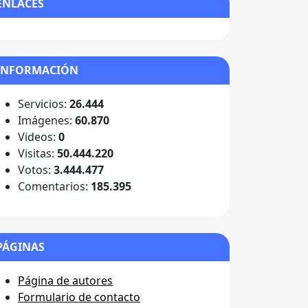
ENLACES
INFORMACIÓN
Servicios:
26.444
Imágenes:
60.870
Videos:
0
Visitas:
50.444.220
Votos:
3.444.477
Comentarios:
185.395
PÁGINAS
Página de autores
Formulario de contacto