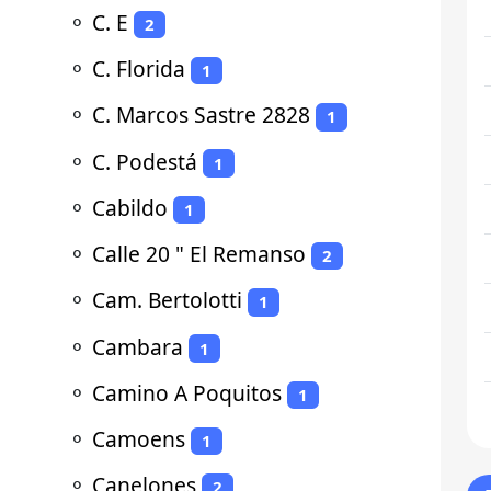
⚬
C. E
2
⚬
C. Florida
1
⚬
C. Marcos Sastre 2828
1
⚬
C. Podestá
1
⚬
Cabildo
1
⚬
Calle 20 " El Remanso
2
⚬
Cam. Bertolotti
1
⚬
Cambara
1
⚬
Camino A Poquitos
1
⚬
Camoens
1
⚬
Canelones
2