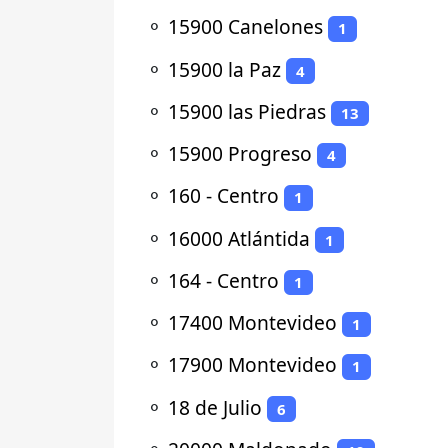
⚬
15900 Canelones
1
⚬
15900 la Paz
4
⚬
15900 las Piedras
13
⚬
15900 Progreso
4
⚬
160 - Centro
1
⚬
16000 Atlántida
1
⚬
164 - Centro
1
⚬
17400 Montevideo
1
⚬
17900 Montevideo
1
⚬
18 de Julio
6