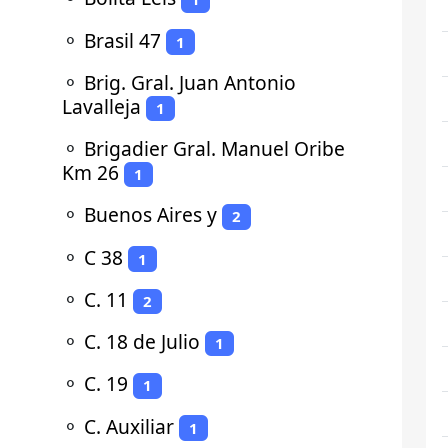
⚬
Brasil 47
1
⚬
Brig. Gral. Juan Antonio
Lavalleja
1
⚬
Brigadier Gral. Manuel Oribe
Km 26
1
⚬
Buenos Aires y
2
⚬
C 38
1
⚬
C. 11
2
⚬
C. 18 de Julio
1
⚬
C. 19
1
⚬
C. Auxiliar
1