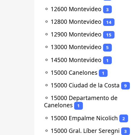
⚬
12600 Montevideo
3
⚬
12800 Montevideo
14
⚬
12900 Montevideo
15
⚬
13000 Montevideo
5
⚬
14500 Montevideo
1
⚬
15000 Canelones
1
⚬
15000 Ciudad de la Costa
9
⚬
15000 Departamento de
Canelones
1
⚬
15000 Empalme Nicolich
2
⚬
15000 Gral. Líber Seregni
3