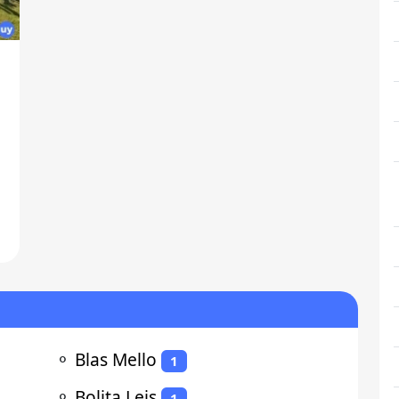
⚬
Blas Mello
1
⚬
Bolita Leis
1