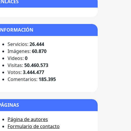
ENLACES
INFORMACIÓN
Servicios:
26.444
Imágenes:
60.870
Videos:
0
Visitas:
50.460.573
Votos:
3.444.477
Comentarios:
185.395
PÁGINAS
Página de autores
Formulario de contacto