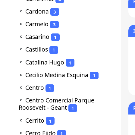
⚬
Cardona
3
⚬
Carmelo
3
⚬
Casarino
1
⚬
Castillos
1
⚬
Catalina Hugo
1
⚬
Cecilio Medina Esquina
1
⚬
Centro
1
⚬
Centro Comercial Parque
Roosevelt - Geant
1
⚬
Cerrito
1
⚬
Cerro Ejido
1