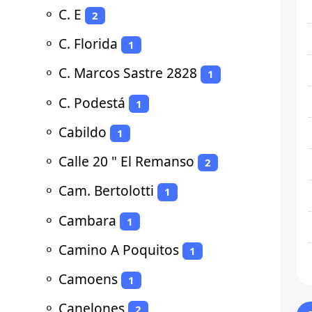
⚬
C. E
2
⚬
C. Florida
1
⚬
C. Marcos Sastre 2828
1
⚬
C. Podestá
1
⚬
Cabildo
1
⚬
Calle 20 " El Remanso
2
⚬
Cam. Bertolotti
1
⚬
Cambara
1
⚬
Camino A Poquitos
1
⚬
Camoens
1
⚬
Canelones
2