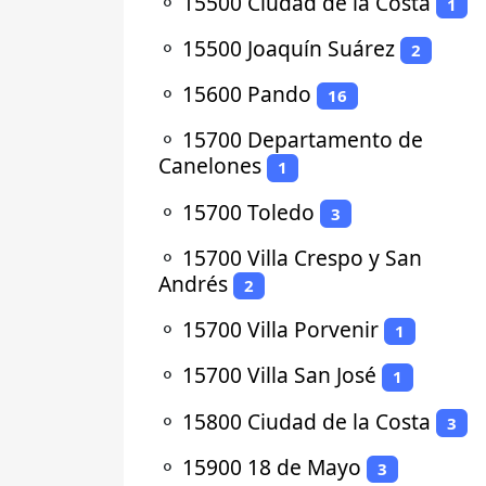
⚬
15500 Ciudad de la Costa
1
⚬
15500 Joaquín Suárez
2
⚬
15600 Pando
16
⚬
15700 Departamento de
Canelones
1
⚬
15700 Toledo
3
⚬
15700 Villa Crespo y San
Andrés
2
⚬
15700 Villa Porvenir
1
⚬
15700 Villa San José
1
⚬
15800 Ciudad de la Costa
3
⚬
15900 18 de Mayo
3