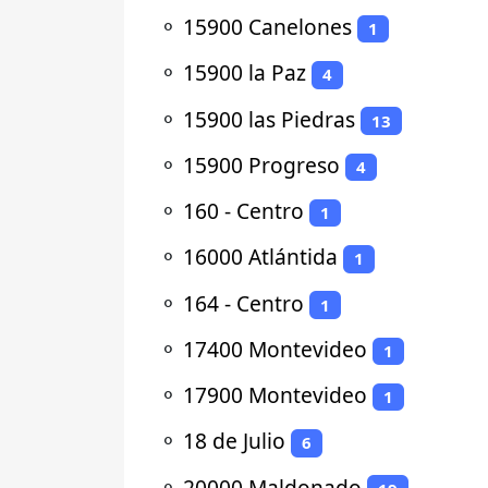
⚬
15900 Canelones
1
⚬
15900 la Paz
4
⚬
15900 las Piedras
13
⚬
15900 Progreso
4
⚬
160 - Centro
1
⚬
16000 Atlántida
1
⚬
164 - Centro
1
⚬
17400 Montevideo
1
⚬
17900 Montevideo
1
⚬
18 de Julio
6
⚬
20000 Maldonado