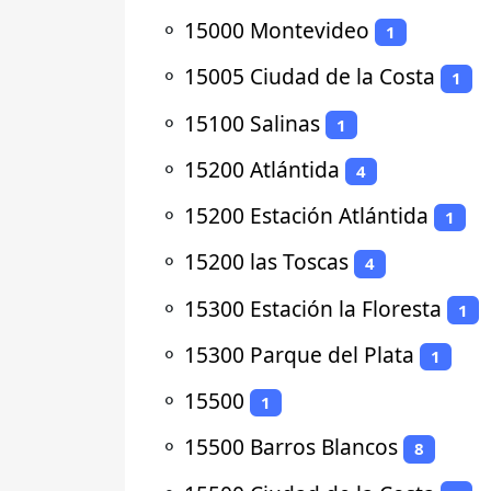
⚬
15000 Montevideo
1
⚬
15005 Ciudad de la Costa
1
⚬
15100 Salinas
1
⚬
15200 Atlántida
4
⚬
15200 Estación Atlántida
1
⚬
15200 las Toscas
4
⚬
15300 Estación la Floresta
1
⚬
15300 Parque del Plata
1
⚬
15500
1
⚬
15500 Barros Blancos
8