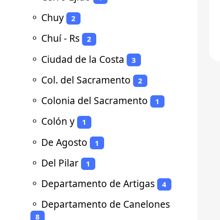
⚬
Chuy
2
⚬
Chuí - Rs
2
⚬
Ciudad de la Costa
3
⚬
Col. del Sacramento
2
⚬
Colonia del Sacramento
1
⚬
Colón y
1
⚬
De Agosto
1
⚬
Del Pilar
1
⚬
Departamento de Artigas
4
⚬
Departamento de Canelones
8