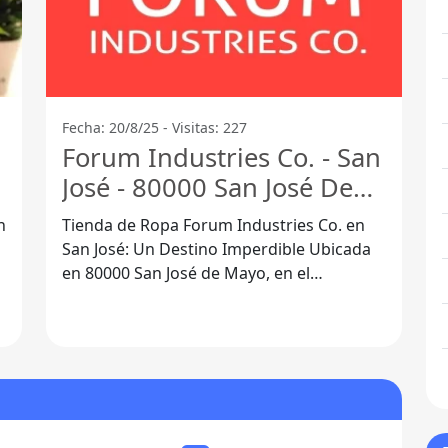
Fecha: 20/8/25 - Visitas: 227
Forum Industries Co. - San
José - 80000 San José De
Mayo
n
Tienda de Ropa Forum Industries Co. en
San José: Un Destino Imperdible Ubicada
en 80000 San José de Mayo, en el
departamento de San José, la Tienda de
Ropa