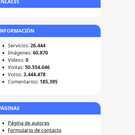
ENLACES
INFORMACIÓN
Servicios:
26.444
Imágenes:
60.870
Videos:
0
Visitas:
50.554.646
Votos:
3.444.478
Comentarios:
185.395
PÁGINAS
Página de autores
Formulario de contacto