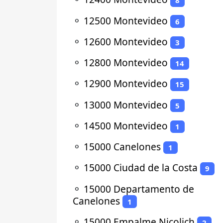
8
⚬
12500 Montevideo
6
⚬
12600 Montevideo
3
⚬
12800 Montevideo
14
⚬
12900 Montevideo
15
⚬
13000 Montevideo
5
⚬
14500 Montevideo
1
⚬
15000 Canelones
1
⚬
15000 Ciudad de la Costa
9
⚬
15000 Departamento de
Canelones
1
⚬
15000 Empalme Nicolich
2