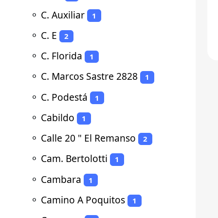
⚬
C. Auxiliar
1
⚬
C. E
2
⚬
C. Florida
1
⚬
C. Marcos Sastre 2828
1
⚬
C. Podestá
1
⚬
Cabildo
1
⚬
Calle 20 " El Remanso
2
⚬
Cam. Bertolotti
1
⚬
Cambara
1
⚬
Camino A Poquitos
1