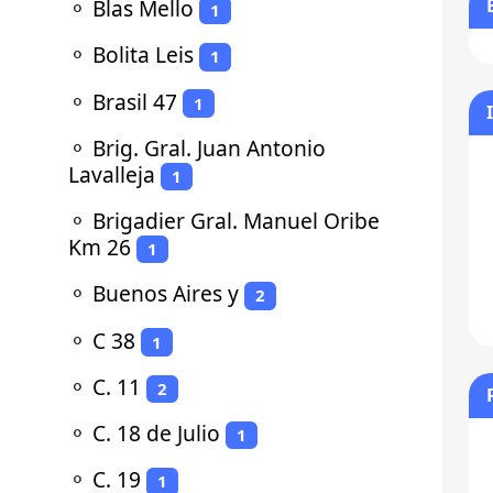
⚬
Blas Mello
1
⚬
Bolita Leis
1
⚬
Brasil 47
1
⚬
Brig. Gral. Juan Antonio
Lavalleja
1
⚬
Brigadier Gral. Manuel Oribe
Km 26
1
⚬
Buenos Aires y
2
⚬
C 38
1
⚬
C. 11
2
⚬
C. 18 de Julio
1
⚬
C. 19
1