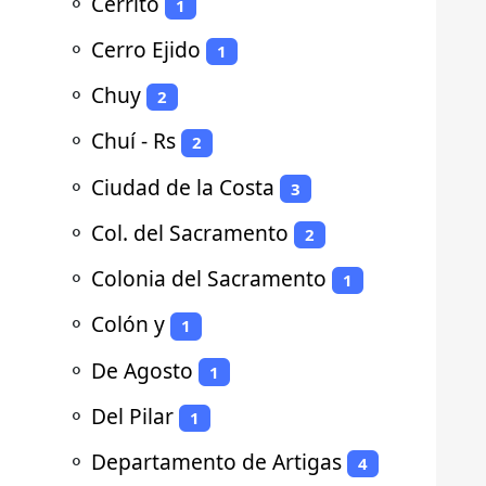
⚬
Cerrito
1
⚬
Cerro Ejido
1
⚬
Chuy
2
⚬
Chuí - Rs
2
⚬
Ciudad de la Costa
3
⚬
Col. del Sacramento
2
⚬
Colonia del Sacramento
1
⚬
Colón y
1
⚬
De Agosto
1
⚬
Del Pilar
1
⚬
Departamento de Artigas
4