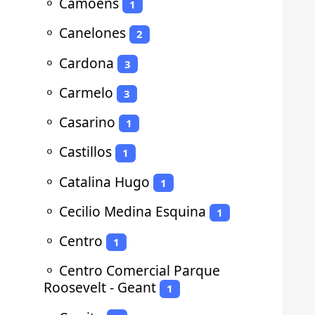
⚬
Camoens
1
⚬
Canelones
2
⚬
Cardona
3
⚬
Carmelo
3
⚬
Casarino
1
⚬
Castillos
1
⚬
Catalina Hugo
1
⚬
Cecilio Medina Esquina
1
⚬
Centro
1
⚬
Centro Comercial Parque
Roosevelt - Geant
1