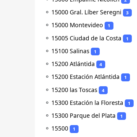
⚬
15000 Gral. Líber Seregni
3
⚬
15000 Montevideo
1
⚬
15005 Ciudad de la Costa
1
⚬
15100 Salinas
1
⚬
15200 Atlántida
4
⚬
15200 Estación Atlántida
1
⚬
15200 las Toscas
4
⚬
15300 Estación la Floresta
1
⚬
15300 Parque del Plata
1
⚬
15500
1