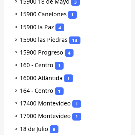
⚬
15900 18 de Mayo
3
⚬
15900 Canelones
1
⚬
15900 la Paz
4
⚬
15900 las Piedras
13
⚬
15900 Progreso
4
⚬
160 - Centro
1
⚬
16000 Atlántida
1
⚬
164 - Centro
1
⚬
17400 Montevideo
1
⚬
17900 Montevideo
1
⚬
18 de Julio
6