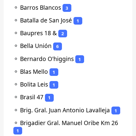
⚬
Barros Blancos
3
⚬
Batalla de San José
1
⚬
Baupres 18 &
2
⚬
Bella Unión
6
⚬
Bernardo O'higgins
1
⚬
Blas Mello
1
⚬
Bolita Leis
1
⚬
Brasil 47
1
⚬
Brig. Gral. Juan Antonio Lavalleja
1
⚬
Brigadier Gral. Manuel Oribe Km 26
1