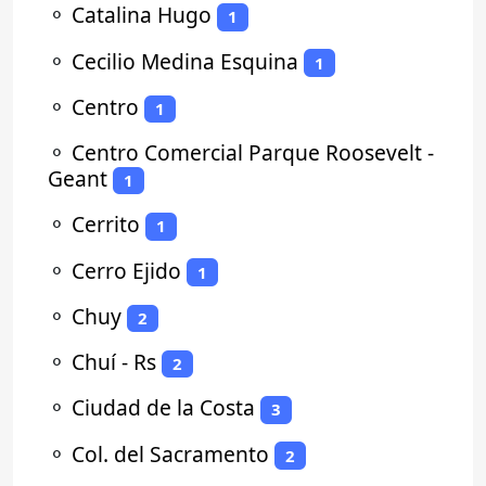
⚬
Catalina Hugo
1
⚬
Cecilio Medina Esquina
1
⚬
Centro
1
⚬
Centro Comercial Parque Roosevelt -
Geant
1
⚬
Cerrito
1
⚬
Cerro Ejido
1
⚬
Chuy
2
⚬
Chuí - Rs
2
⚬
Ciudad de la Costa
3
⚬
Col. del Sacramento
2