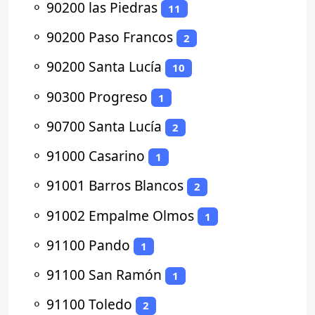
⚬
90200 las Piedras
11
⚬
90200 Paso Francos
2
⚬
90200 Santa Lucía
10
⚬
90300 Progreso
1
⚬
90700 Santa Lucía
2
⚬
91000 Casarino
1
⚬
91001 Barros Blancos
2
⚬
91002 Empalme Olmos
1
⚬
91100 Pando
1
⚬
91100 San Ramón
1
⚬
91100 Toledo
2