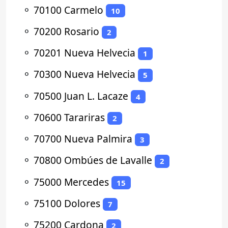
⚬
70100 Carmelo
10
⚬
70200 Rosario
2
⚬
70201 Nueva Helvecia
1
⚬
70300 Nueva Helvecia
5
⚬
70500 Juan L. Lacaze
4
⚬
70600 Tarariras
2
⚬
70700 Nueva Palmira
3
⚬
70800 Ombúes de Lavalle
2
⚬
75000 Mercedes
15
⚬
75100 Dolores
7
⚬
75200 Cardona
2