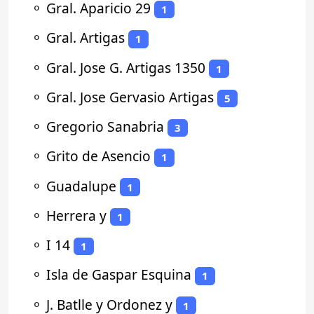
⚬
Gral. Aparicio 29
1
⚬
Gral. Artigas
1
⚬
Gral. Jose G. Artigas 1350
1
⚬
Gral. Jose Gervasio Artigas
5
⚬
Gregorio Sanabria
3
⚬
Grito de Asencio
1
⚬
Guadalupe
1
⚬
Herrera y
1
⚬
I 14
1
⚬
Isla de Gaspar Esquina
1
⚬
J. Batlle y Ordonez y
1