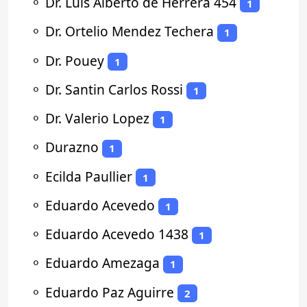
⚬
Dr. Luis Alberto de Herrera 454
1
⚬
Dr. Ortelio Mendez Techera
1
⚬
Dr. Pouey
1
⚬
Dr. Santin Carlos Rossi
1
⚬
Dr. Valerio Lopez
1
⚬
Durazno
1
⚬
Ecilda Paullier
1
⚬
Eduardo Acevedo
1
⚬
Eduardo Acevedo 1438
1
⚬
Eduardo Amezaga
1
⚬
Eduardo Paz Aguirre
2