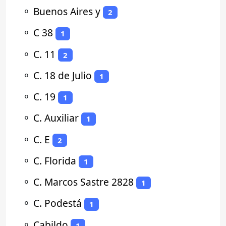
⚬
Buenos Aires y
2
⚬
C 38
1
⚬
C. 11
2
⚬
C. 18 de Julio
1
⚬
C. 19
1
⚬
C. Auxiliar
1
⚬
C. E
2
⚬
C. Florida
1
⚬
C. Marcos Sastre 2828
1
⚬
C. Podestá
1
⚬
Cabildo
1