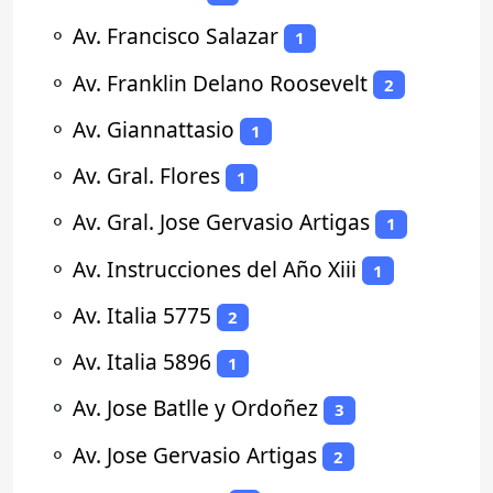
⚬
Av. Francisco Salazar
1
⚬
Av. Franklin Delano Roosevelt
2
⚬
Av. Giannattasio
1
⚬
Av. Gral. Flores
1
⚬
Av. Gral. Jose Gervasio Artigas
1
⚬
Av. Instrucciones del Año Xiii
1
⚬
Av. Italia 5775
2
⚬
Av. Italia 5896
1
⚬
Av. Jose Batlle y Ordoñez
3
⚬
Av. Jose Gervasio Artigas
2