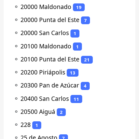
⚬
20000 Maldonado
19
⚬
20000 Punta del Este
7
⚬
20000 San Carlos
1
⚬
20100 Maldonado
1
⚬
20100 Punta del Este
21
⚬
20200 Piriápolis
13
⚬
20300 Pan de Azúcar
4
⚬
20400 San Carlos
11
⚬
20500 Aiguá
2
⚬
228
1
⚬
25 de Agosto
7