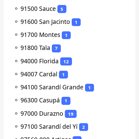
⚬
91500 Sauce
5
⚬
91600 San Jacinto
1
⚬
91700 Montes
1
⚬
91800 Tala
7
⚬
94000 Florida
12
⚬
94007 Cardal
1
⚬
94100 Sarandí Grande
1
⚬
96300 Casupá
1
⚬
97000 Durazno
19
⚬
97100 Sarandí del Yí
2