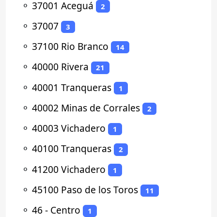
⚬
37001 Aceguá
2
⚬
37007
3
⚬
37100 Rio Branco
14
⚬
40000 Rivera
21
⚬
40001 Tranqueras
1
⚬
40002 Minas de Corrales
2
⚬
40003 Vichadero
1
⚬
40100 Tranqueras
2
⚬
41200 Vichadero
1
⚬
45100 Paso de los Toros
11
⚬
46 - Centro
1