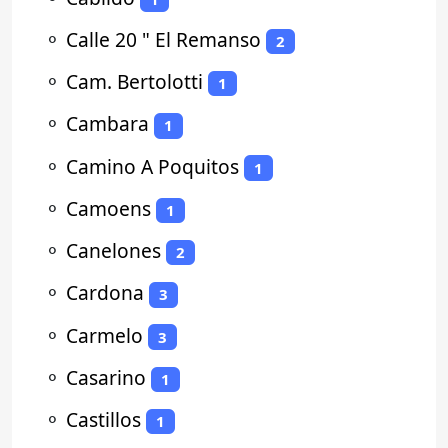
⚬
Calle 20 " El Remanso
2
⚬
Cam. Bertolotti
1
⚬
Cambara
1
⚬
Camino A Poquitos
1
⚬
Camoens
1
⚬
Canelones
2
⚬
Cardona
3
⚬
Carmelo
3
⚬
Casarino
1
⚬
Castillos
1