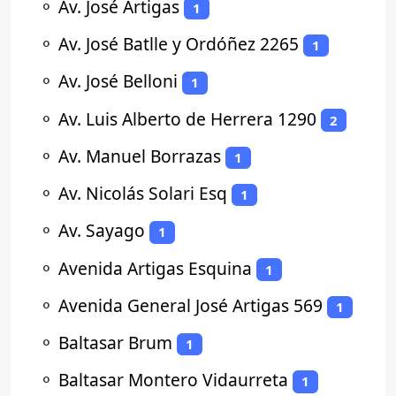
⚬
Av. José Artigas
1
⚬
Av. José Batlle y Ordóñez 2265
1
⚬
Av. José Belloni
1
⚬
Av. Luis Alberto de Herrera 1290
2
⚬
Av. Manuel Borrazas
1
⚬
Av. Nicolás Solari Esq
1
⚬
Av. Sayago
1
⚬
Avenida Artigas Esquina
1
⚬
Avenida General José Artigas 569
1
⚬
Baltasar Brum
1
⚬
Baltasar Montero Vidaurreta
1