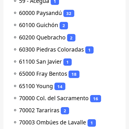
⚬
59 - Aceguá
1
⚬
60000 Paysandú
32
⚬
60100 Guichón
2
⚬
60200 Quebracho
2
⚬
60300 Piedras Coloradas
1
⚬
61100 San Javier
1
⚬
65000 Fray Bentos
18
⚬
65100 Young
14
⚬
70000 Col. del Sacramento
16
⚬
70002 Tarariras
2
⚬
70003 Ombúes de Lavalle
1