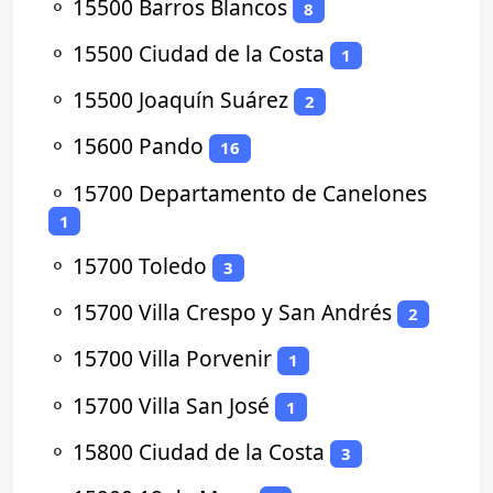
⚬
15500 Barros Blancos
8
⚬
15500 Ciudad de la Costa
1
⚬
15500 Joaquín Suárez
2
⚬
15600 Pando
16
⚬
15700 Departamento de Canelones
1
⚬
15700 Toledo
3
⚬
15700 Villa Crespo y San Andrés
2
⚬
15700 Villa Porvenir
1
⚬
15700 Villa San José
1
⚬
15800 Ciudad de la Costa
3