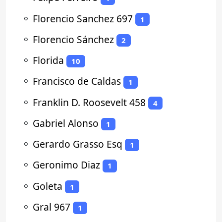
⚬
Florencio Sanchez 697
1
⚬
Florencio Sánchez
2
⚬
Florida
10
⚬
Francisco de Caldas
1
⚬
Franklin D. Roosevelt 458
4
⚬
Gabriel Alonso
1
⚬
Gerardo Grasso Esq
1
⚬
Geronimo Diaz
1
⚬
Goleta
1
⚬
Gral 967
1