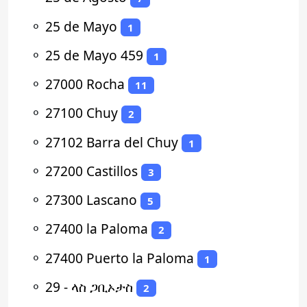
⚬
25 de Mayo
1
⚬
25 de Mayo 459
1
⚬
27000 Rocha
11
⚬
27100 Chuy
2
⚬
27102 Barra del Chuy
1
⚬
27200 Castillos
3
⚬
27300 Lascano
5
⚬
27400 la Paloma
2
⚬
27400 Puerto la Paloma
1
⚬
29 - ላስ ጋቢኦታስ
2