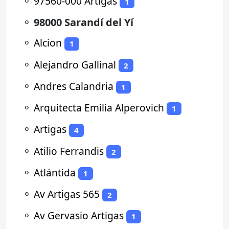
⚬
97560-000 Artigas
1
⚬
98000 Sarandí del Yí
⚬
Alcion
1
⚬
Alejandro Gallinal
2
⚬
Andres Calandria
1
⚬
Arquitecta Emilia Alperovich
1
⚬
Artigas
4
⚬
Atilio Ferrandis
2
⚬
Atlántida
1
⚬
Av Artigas 565
2
⚬
Av Gervasio Artigas
1