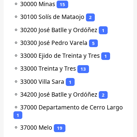
⚬
30000 Minas
15
⚬
30100 Solís de Mataojo
2
⚬
30200 José Batlle y Ordóñez
1
⚬
30300 José Pedro Varela
5
⚬
33000 Ejido de Treinta y Tres
1
⚬
33000 Treinta y Tres
13
⚬
33000 Villa Sara
1
⚬
34200 José Batlle y Ordóñez
2
⚬
37000 Departamento de Cerro Largo
1
⚬
37000 Melo
19