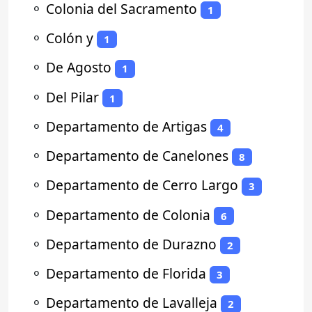
⚬
Colonia del Sacramento
1
⚬
Colón y
1
⚬
De Agosto
1
⚬
Del Pilar
1
⚬
Departamento de Artigas
4
⚬
Departamento de Canelones
8
⚬
Departamento de Cerro Largo
3
⚬
Departamento de Colonia
6
⚬
Departamento de Durazno
2
⚬
Departamento de Florida
3
⚬
Departamento de Lavalleja
2