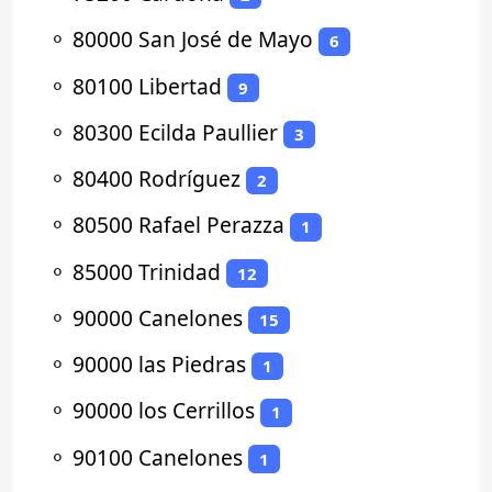
⚬
80000 San José de Mayo
6
⚬
80100 Libertad
9
⚬
80300 Ecilda Paullier
3
⚬
80400 Rodríguez
2
⚬
80500 Rafael Perazza
1
⚬
85000 Trinidad
12
⚬
90000 Canelones
15
⚬
90000 las Piedras
1
⚬
90000 los Cerrillos
1
⚬
90100 Canelones
1