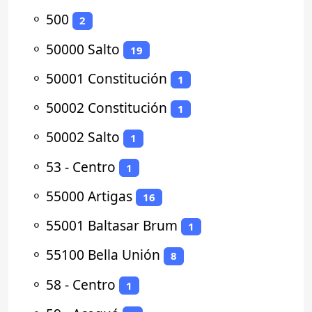
⚬
500
2
⚬
50000 Salto
19
⚬
50001 Constitución
1
⚬
50002 Constitución
1
⚬
50002 Salto
1
⚬
53 - Centro
1
⚬
55000 Artigas
16
⚬
55001 Baltasar Brum
1
⚬
55100 Bella Unión
8
⚬
58 - Centro
1