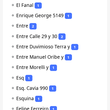
⚬
El Fanal
1
⚬
Enrique George 5149
1
⚬
Entre
2
⚬
Entre Calle 29 y 30
2
⚬
Entre Duvimioso Terra y
1
⚬
Entre Manuel Oribe y
1
⚬
Entre Morelli y
1
⚬
Esq
1
⚬
Esq. Cavia 990
1
⚬
Esquina
1
⚬
Felipe Ferreiro
1