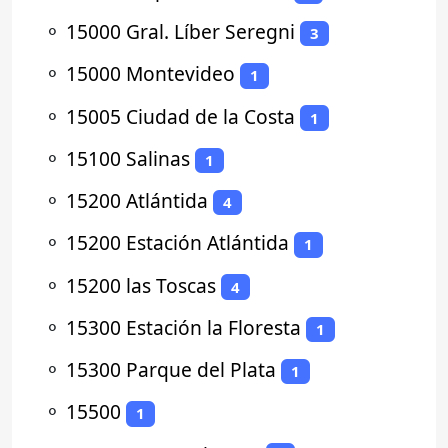
⚬
15000 Gral. Líber Seregni
3
⚬
15000 Montevideo
1
⚬
15005 Ciudad de la Costa
1
⚬
15100 Salinas
1
⚬
15200 Atlántida
4
⚬
15200 Estación Atlántida
1
⚬
15200 las Toscas
4
⚬
15300 Estación la Floresta
1
⚬
15300 Parque del Plata
1
⚬
15500
1