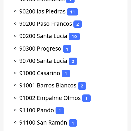
⚬
90200 las Piedras
11
⚬
90200 Paso Francos
2
⚬
90200 Santa Lucía
10
⚬
90300 Progreso
1
⚬
90700 Santa Lucía
2
⚬
91000 Casarino
1
⚬
91001 Barros Blancos
2
⚬
91002 Empalme Olmos
1
⚬
91100 Pando
1
⚬
91100 San Ramón
1