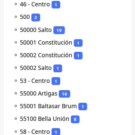
⚬
46 - Centro
1
⚬
500
2
⚬
50000 Salto
19
⚬
50001 Constitución
1
⚬
50002 Constitución
1
⚬
50002 Salto
1
⚬
53 - Centro
1
⚬
55000 Artigas
16
⚬
55001 Baltasar Brum
1
⚬
55100 Bella Unión
8
⚬
58 - Centro
1