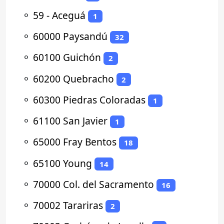
⚬
59 - Aceguá
1
⚬
60000 Paysandú
32
⚬
60100 Guichón
2
⚬
60200 Quebracho
2
⚬
60300 Piedras Coloradas
1
⚬
61100 San Javier
1
⚬
65000 Fray Bentos
18
⚬
65100 Young
14
⚬
70000 Col. del Sacramento
16
⚬
70002 Tarariras
2