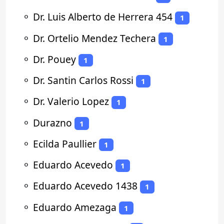
⚬
Dr. Luis Alberto de Herrera 454
1
⚬
Dr. Ortelio Mendez Techera
1
⚬
Dr. Pouey
1
⚬
Dr. Santin Carlos Rossi
1
⚬
Dr. Valerio Lopez
1
⚬
Durazno
1
⚬
Ecilda Paullier
1
⚬
Eduardo Acevedo
1
⚬
Eduardo Acevedo 1438
1
⚬
Eduardo Amezaga
1