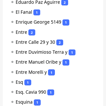
⚬
Eduardo Paz Aguirre
2
⚬
El Fanal
1
⚬
Enrique George 5149
1
⚬
Entre
2
⚬
Entre Calle 29 y 30
2
⚬
Entre Duvimioso Terra y
1
⚬
Entre Manuel Oribe y
1
⚬
Entre Morelli y
1
⚬
Esq
1
⚬
Esq. Cavia 990
1
⚬
Esquina
1