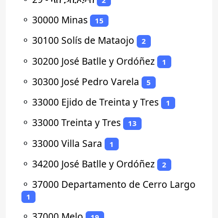
⚬
30000 Minas
15
⚬
30100 Solís de Mataojo
2
⚬
30200 José Batlle y Ordóñez
1
⚬
30300 José Pedro Varela
5
⚬
33000 Ejido de Treinta y Tres
1
⚬
33000 Treinta y Tres
13
⚬
33000 Villa Sara
1
⚬
34200 José Batlle y Ordóñez
2
⚬
37000 Departamento de Cerro Largo
1
⚬
37000 Melo
19