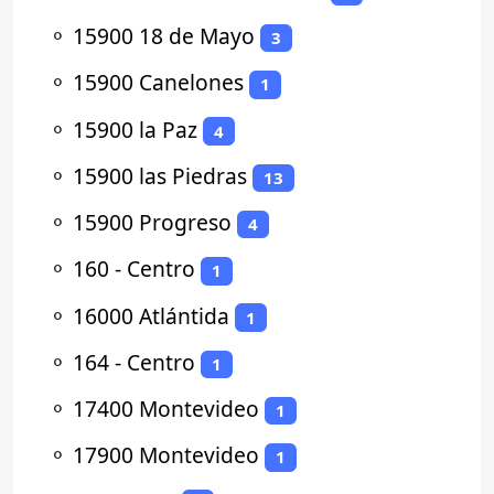
⚬
15900 18 de Mayo
3
⚬
15900 Canelones
1
⚬
15900 la Paz
4
⚬
15900 las Piedras
13
⚬
15900 Progreso
4
⚬
160 - Centro
1
⚬
16000 Atlántida
1
⚬
164 - Centro
1
⚬
17400 Montevideo
1
⚬
17900 Montevideo
1