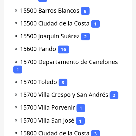
⚬
15500 Barros Blancos
8
⚬
15500 Ciudad de la Costa
1
⚬
15500 Joaquín Suárez
2
⚬
15600 Pando
16
⚬
15700 Departamento de Canelones
1
⚬
15700 Toledo
3
⚬
15700 Villa Crespo y San Andrés
2
⚬
15700 Villa Porvenir
1
⚬
15700 Villa San José
1
⚬
15800 Ciudad de la Costa
3