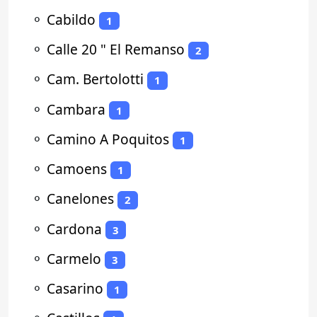
⚬
Cabildo
1
⚬
Calle 20 " El Remanso
2
⚬
Cam. Bertolotti
1
⚬
Cambara
1
⚬
Camino A Poquitos
1
⚬
Camoens
1
⚬
Canelones
2
⚬
Cardona
3
⚬
Carmelo
3
⚬
Casarino
1