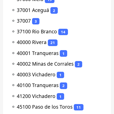
⚬
37001 Aceguá
2
⚬
37007
3
⚬
37100 Rio Branco
14
⚬
40000 Rivera
21
⚬
40001 Tranqueras
1
⚬
40002 Minas de Corrales
2
⚬
40003 Vichadero
1
⚬
40100 Tranqueras
2
⚬
41200 Vichadero
1
⚬
45100 Paso de los Toros
11