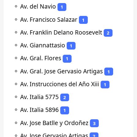
⚬
Av. del Navio
1
⚬
Av. Francisco Salazar
1
⚬
Av. Franklin Delano Roosevelt
2
⚬
Av. Giannattasio
1
⚬
Av. Gral. Flores
1
⚬
Av. Gral. Jose Gervasio Artigas
1
⚬
Av. Instrucciones del Año Xiii
1
⚬
Av. Italia 5775
2
⚬
Av. Italia 5896
1
⚬
Av. Jose Batlle y Ordoñez
3
⚬
Av. Jose Gervasio Artigas
2