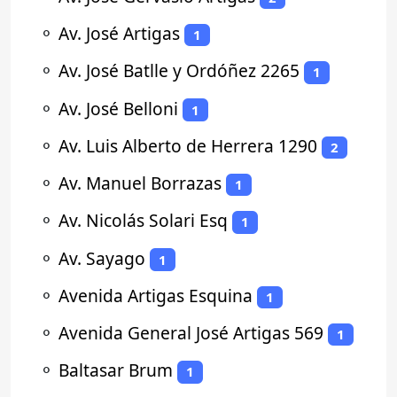
⚬
Av. José Artigas
1
⚬
Av. José Batlle y Ordóñez 2265
1
⚬
Av. José Belloni
1
⚬
Av. Luis Alberto de Herrera 1290
2
⚬
Av. Manuel Borrazas
1
⚬
Av. Nicolás Solari Esq
1
⚬
Av. Sayago
1
⚬
Avenida Artigas Esquina
1
⚬
Avenida General José Artigas 569
1
⚬
Baltasar Brum
1