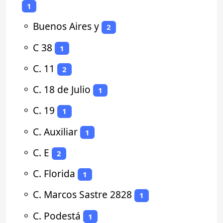
1
⚬
Buenos Aires y
2
⚬
C 38
1
⚬
C. 11
2
⚬
C. 18 de Julio
1
⚬
C. 19
1
⚬
C. Auxiliar
1
⚬
C. E
2
⚬
C. Florida
1
⚬
C. Marcos Sastre 2828
1
⚬
C. Podestá
1