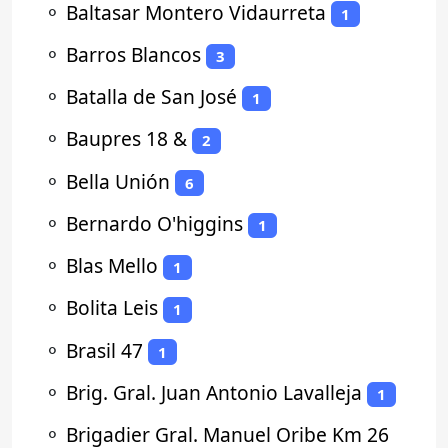
⚬
Baltasar Montero Vidaurreta
1
⚬
Barros Blancos
3
⚬
Batalla de San José
1
⚬
Baupres 18 &
2
⚬
Bella Unión
6
⚬
Bernardo O'higgins
1
⚬
Blas Mello
1
⚬
Bolita Leis
1
⚬
Brasil 47
1
⚬
Brig. Gral. Juan Antonio Lavalleja
1
⚬
Brigadier Gral. Manuel Oribe Km 26