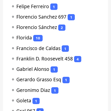
⚬
Felipe Ferreiro
1
⚬
Florencio Sanchez 697
1
⚬
Florencio Sánchez
2
⚬
Florida
10
⚬
Francisco de Caldas
1
⚬
Franklin D. Roosevelt 458
4
⚬
Gabriel Alonso
1
⚬
Gerardo Grasso Esq
1
⚬
Geronimo Diaz
1
⚬
Goleta
1
⚬
Gral 967