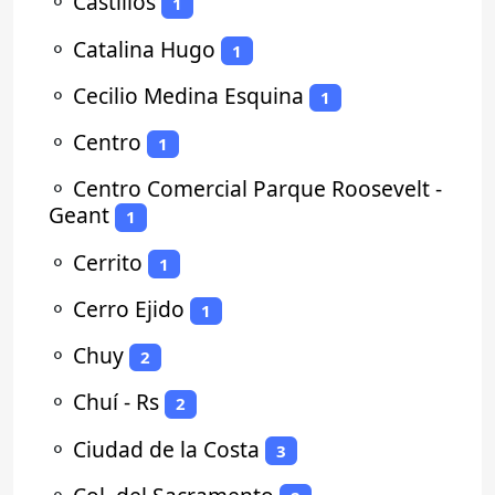
⚬
Castillos
1
⚬
Catalina Hugo
1
⚬
Cecilio Medina Esquina
1
⚬
Centro
1
⚬
Centro Comercial Parque Roosevelt -
Geant
1
⚬
Cerrito
1
⚬
Cerro Ejido
1
⚬
Chuy
2
⚬
Chuí - Rs
2
⚬
Ciudad de la Costa
3