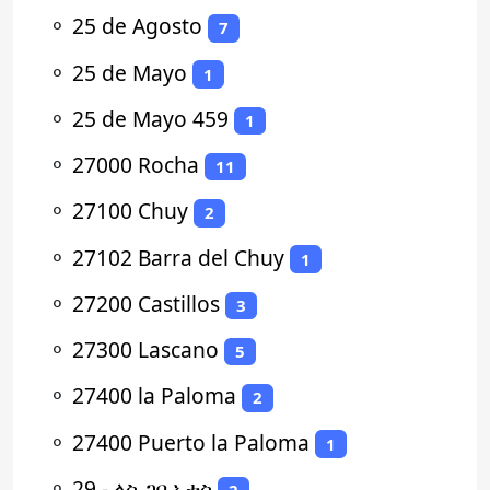
⚬
25 de Agosto
7
⚬
25 de Mayo
1
⚬
25 de Mayo 459
1
⚬
27000 Rocha
11
⚬
27100 Chuy
2
⚬
27102 Barra del Chuy
1
⚬
27200 Castillos
3
⚬
27300 Lascano
5
⚬
27400 la Paloma
2
⚬
27400 Puerto la Paloma
1
⚬
29 - ላስ ጋቢኦታስ
2