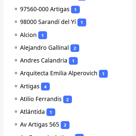
⚬
97560-000 Artigas
1
⚬
98000 Sarandí del Yí
1
⚬
Alcion
1
⚬
Alejandro Gallinal
2
⚬
Andres Calandria
1
⚬
Arquitecta Emilia Alperovich
1
⚬
Artigas
4
⚬
Atilio Ferrandis
2
⚬
Atlántida
1
⚬
Av Artigas 565
2