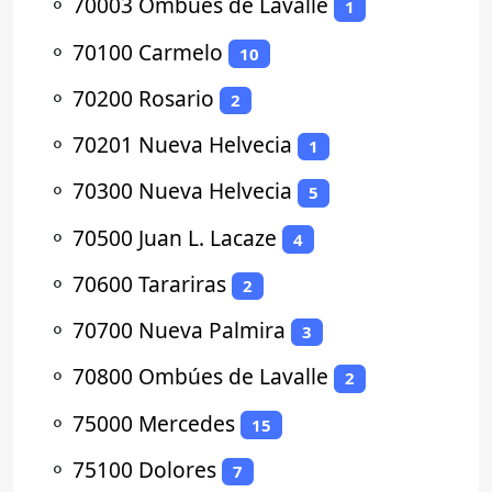
⚬
70003 Ombúes de Lavalle
1
⚬
70100 Carmelo
10
⚬
70200 Rosario
2
⚬
70201 Nueva Helvecia
1
⚬
70300 Nueva Helvecia
5
⚬
70500 Juan L. Lacaze
4
⚬
70600 Tarariras
2
⚬
70700 Nueva Palmira
3
⚬
70800 Ombúes de Lavalle
2
⚬
75000 Mercedes
15
⚬
75100 Dolores
7