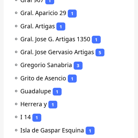
1
⚬
Gral. Aparicio 29
1
⚬
Gral. Artigas
1
⚬
Gral. Jose G. Artigas 1350
1
⚬
Gral. Jose Gervasio Artigas
5
⚬
Gregorio Sanabria
3
⚬
Grito de Asencio
1
⚬
Guadalupe
1
⚬
Herrera y
1
⚬
I 14
1
⚬
Isla de Gaspar Esquina
1