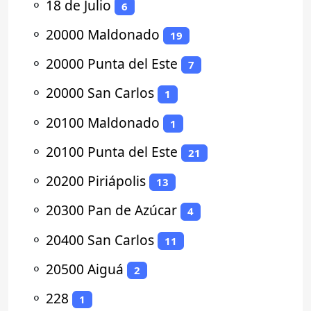
⚬
18 de Julio
6
⚬
20000 Maldonado
19
⚬
20000 Punta del Este
7
⚬
20000 San Carlos
1
⚬
20100 Maldonado
1
⚬
20100 Punta del Este
21
⚬
20200 Piriápolis
13
⚬
20300 Pan de Azúcar
4
⚬
20400 San Carlos
11
⚬
20500 Aiguá
2
⚬
228
1