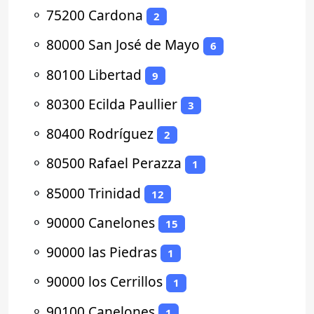
⚬
75200 Cardona
2
⚬
80000 San José de Mayo
6
⚬
80100 Libertad
9
⚬
80300 Ecilda Paullier
3
⚬
80400 Rodríguez
2
⚬
80500 Rafael Perazza
1
⚬
85000 Trinidad
12
⚬
90000 Canelones
15
⚬
90000 las Piedras
1
⚬
90000 los Cerrillos
1
⚬
90100 Canelones
1