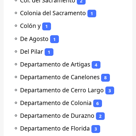
⚬
Col. del Sacramento
2
⚬
Colonia del Sacramento
1
⚬
Colón y
1
⚬
De Agosto
1
⚬
Del Pilar
1
⚬
Departamento de Artigas
4
⚬
Departamento de Canelones
8
⚬
Departamento de Cerro Largo
3
⚬
Departamento de Colonia
6
⚬
Departamento de Durazno
2
⚬
Departamento de Florida
3