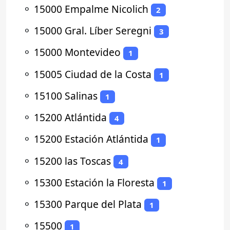
⚬
15000 Empalme Nicolich
2
⚬
15000 Gral. Líber Seregni
3
⚬
15000 Montevideo
1
⚬
15005 Ciudad de la Costa
1
⚬
15100 Salinas
1
⚬
15200 Atlántida
4
⚬
15200 Estación Atlántida
1
⚬
15200 las Toscas
4
⚬
15300 Estación la Floresta
1
⚬
15300 Parque del Plata
1
⚬
15500
1