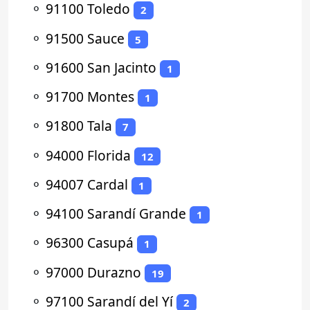
⚬
91100 Toledo
2
⚬
91500 Sauce
5
⚬
91600 San Jacinto
1
⚬
91700 Montes
1
⚬
91800 Tala
7
⚬
94000 Florida
12
⚬
94007 Cardal
1
⚬
94100 Sarandí Grande
1
⚬
96300 Casupá
1
⚬
97000 Durazno
19
⚬
97100 Sarandí del Yí
2