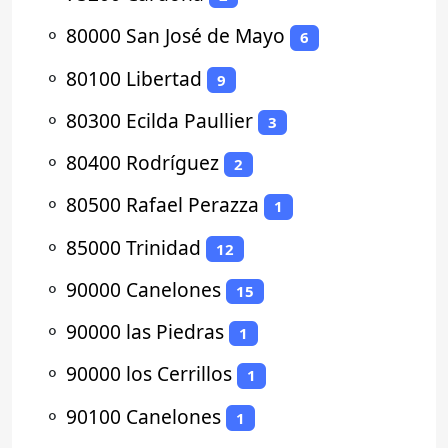
⚬
80000 San José de Mayo
6
⚬
80100 Libertad
9
⚬
80300 Ecilda Paullier
3
⚬
80400 Rodríguez
2
⚬
80500 Rafael Perazza
1
⚬
85000 Trinidad
12
⚬
90000 Canelones
15
⚬
90000 las Piedras
1
⚬
90000 los Cerrillos
1
⚬
90100 Canelones
1