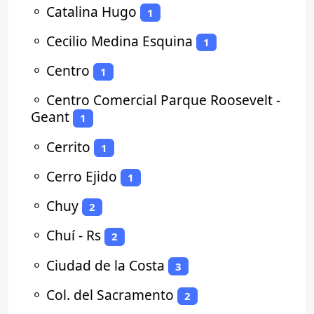
⚬
Catalina Hugo
1
⚬
Cecilio Medina Esquina
1
⚬
Centro
1
⚬
Centro Comercial Parque Roosevelt -
Geant
1
⚬
Cerrito
1
⚬
Cerro Ejido
1
⚬
Chuy
2
⚬
Chuí - Rs
2
⚬
Ciudad de la Costa
3
⚬
Col. del Sacramento
2