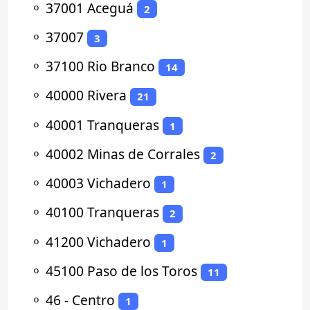
⚬
37001 Aceguá
2
⚬
37007
3
⚬
37100 Rio Branco
14
⚬
40000 Rivera
21
⚬
40001 Tranqueras
1
⚬
40002 Minas de Corrales
2
⚬
40003 Vichadero
1
⚬
40100 Tranqueras
2
⚬
41200 Vichadero
1
⚬
45100 Paso de los Toros
11
⚬
46 - Centro
1