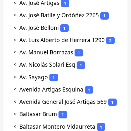
⚬
Av. José Artigas
1
⚬
Av. José Batlle y Ordóñez 2265
1
⚬
Av. José Belloni
1
⚬
Av. Luis Alberto de Herrera 1290
2
⚬
Av. Manuel Borrazas
1
⚬
Av. Nicolás Solari Esq
1
⚬
Av. Sayago
1
⚬
Avenida Artigas Esquina
1
⚬
Avenida General José Artigas 569
1
⚬
Baltasar Brum
1
⚬
Baltasar Montero Vidaurreta
1