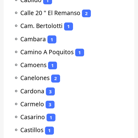
1
⚬
Calle 20 " El Remanso
2
⚬
Cam. Bertolotti
1
⚬
Cambara
1
⚬
Camino A Poquitos
1
⚬
Camoens
1
⚬
Canelones
2
⚬
Cardona
3
⚬
Carmelo
3
⚬
Casarino
1
⚬
Castillos
1