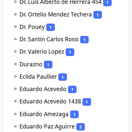
⚬
Dr. Luis Alberto de Herrera 454
1
⚬
Dr. Ortelio Mendez Techera
1
⚬
Dr. Pouey
1
⚬
Dr. Santin Carlos Rossi
1
⚬
Dr. Valerio Lopez
1
⚬
Durazno
1
⚬
Ecilda Paullier
1
⚬
Eduardo Acevedo
1
⚬
Eduardo Acevedo 1438
1
⚬
Eduardo Amezaga
1
⚬
Eduardo Paz Aguirre
2