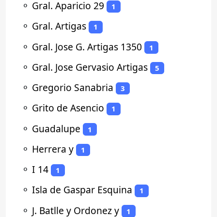
⚬
Gral. Aparicio 29
1
⚬
Gral. Artigas
1
⚬
Gral. Jose G. Artigas 1350
1
⚬
Gral. Jose Gervasio Artigas
5
⚬
Gregorio Sanabria
3
⚬
Grito de Asencio
1
⚬
Guadalupe
1
⚬
Herrera y
1
⚬
I 14
1
⚬
Isla de Gaspar Esquina
1
⚬
J. Batlle y Ordonez y
1