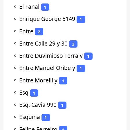
⚬
El Fanal
1
⚬
Enrique George 5149
1
⚬
Entre
2
⚬
Entre Calle 29 y 30
2
⚬
Entre Duvimioso Terra y
1
⚬
Entre Manuel Oribe y
1
⚬
Entre Morelli y
1
⚬
Esq
1
⚬
Esq. Cavia 990
1
⚬
Esquina
1
⚬
Felipe Ferreiro
1