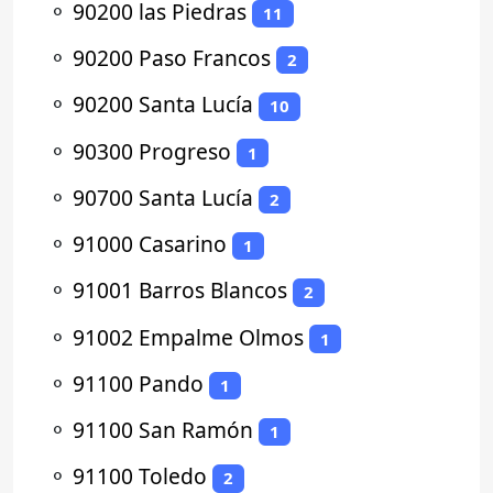
⚬
90200 las Piedras
11
⚬
90200 Paso Francos
2
⚬
90200 Santa Lucía
10
⚬
90300 Progreso
1
⚬
90700 Santa Lucía
2
⚬
91000 Casarino
1
⚬
91001 Barros Blancos
2
⚬
91002 Empalme Olmos
1
⚬
91100 Pando
1
⚬
91100 San Ramón
1
⚬
91100 Toledo
2