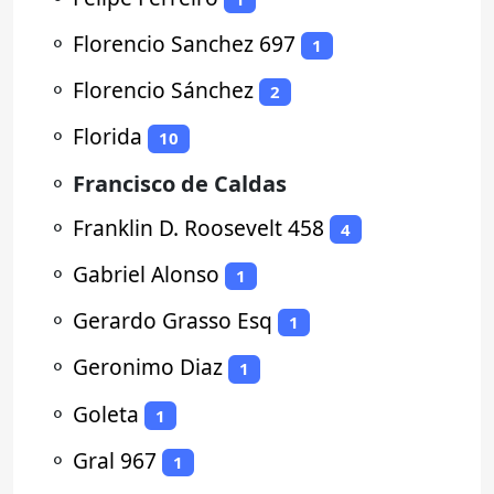
⚬
Florencio Sanchez 697
1
⚬
Florencio Sánchez
2
⚬
Florida
10
⚬
Francisco de Caldas
⚬
Franklin D. Roosevelt 458
4
⚬
Gabriel Alonso
1
⚬
Gerardo Grasso Esq
1
⚬
Geronimo Diaz
1
⚬
Goleta
1
⚬
Gral 967
1