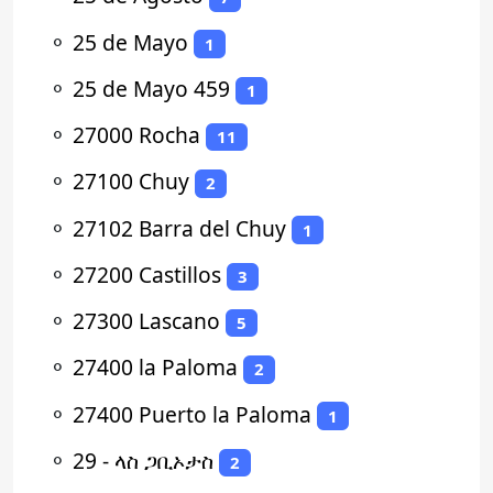
⚬
25 de Mayo
1
⚬
25 de Mayo 459
1
⚬
27000 Rocha
11
⚬
27100 Chuy
2
⚬
27102 Barra del Chuy
1
⚬
27200 Castillos
3
⚬
27300 Lascano
5
⚬
27400 la Paloma
2
⚬
27400 Puerto la Paloma
1
⚬
29 - ላስ ጋቢኦታስ
2