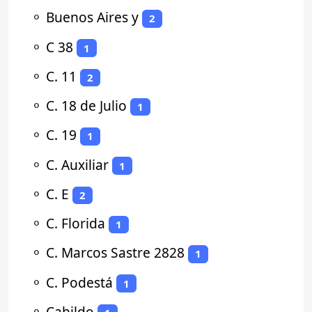
⚬
Buenos Aires y
2
⚬
C 38
1
⚬
C. 11
2
⚬
C. 18 de Julio
1
⚬
C. 19
1
⚬
C. Auxiliar
1
⚬
C. E
2
⚬
C. Florida
1
⚬
C. Marcos Sastre 2828
1
⚬
C. Podestá
1
⚬
Cabildo