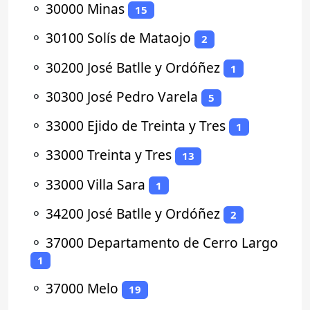
⚬
30000 Minas
15
⚬
30100 Solís de Mataojo
2
⚬
30200 José Batlle y Ordóñez
1
⚬
30300 José Pedro Varela
5
⚬
33000 Ejido de Treinta y Tres
1
⚬
33000 Treinta y Tres
13
⚬
33000 Villa Sara
1
⚬
34200 José Batlle y Ordóñez
2
⚬
37000 Departamento de Cerro Largo
1
⚬
37000 Melo
19