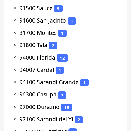
⚬
91500 Sauce
5
⚬
91600 San Jacinto
1
⚬
91700 Montes
1
⚬
91800 Tala
7
⚬
94000 Florida
12
⚬
94007 Cardal
1
⚬
94100 Sarandí Grande
1
⚬
96300 Casupá
1
⚬
97000 Durazno
19
⚬
97100 Sarandí del Yí
2