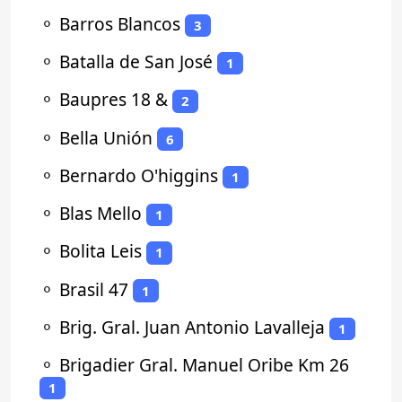
⚬
Barros Blancos
3
⚬
Batalla de San José
1
⚬
Baupres 18 &
2
⚬
Bella Unión
6
⚬
Bernardo O'higgins
1
⚬
Blas Mello
1
⚬
Bolita Leis
1
⚬
Brasil 47
1
⚬
Brig. Gral. Juan Antonio Lavalleja
1
⚬
Brigadier Gral. Manuel Oribe Km 26
1