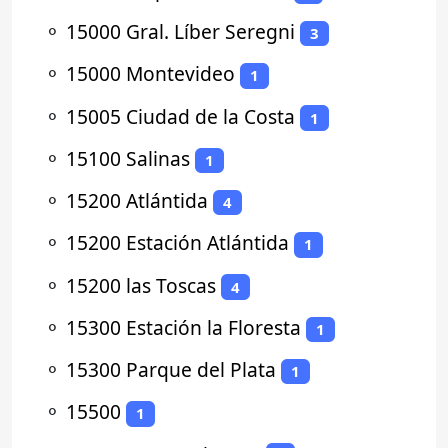
⚬
15000 Gral. Líber Seregni
3
⚬
15000 Montevideo
1
⚬
15005 Ciudad de la Costa
1
⚬
15100 Salinas
1
⚬
15200 Atlántida
4
⚬
15200 Estación Atlántida
1
⚬
15200 las Toscas
4
⚬
15300 Estación la Floresta
1
⚬
15300 Parque del Plata
1
⚬
15500
1