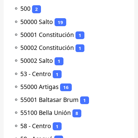
⚬
500
2
⚬
50000 Salto
19
⚬
50001 Constitución
1
⚬
50002 Constitución
1
⚬
50002 Salto
1
⚬
53 - Centro
1
⚬
55000 Artigas
16
⚬
55001 Baltasar Brum
1
⚬
55100 Bella Unión
8
⚬
58 - Centro
1