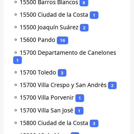
⚬
15500 Barros Blancos
8
⚬
15500 Ciudad de la Costa
1
⚬
15500 Joaquín Suárez
2
⚬
15600 Pando
16
⚬
15700 Departamento de Canelones
1
⚬
15700 Toledo
3
⚬
15700 Villa Crespo y San Andrés
2
⚬
15700 Villa Porvenir
1
⚬
15700 Villa San José
1
⚬
15800 Ciudad de la Costa
3