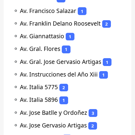
⚬
Av. Francisco Salazar
1
⚬
Av. Franklin Delano Roosevelt
2
⚬
Av. Giannattasio
1
⚬
Av. Gral. Flores
1
⚬
Av. Gral. Jose Gervasio Artigas
1
⚬
Av. Instrucciones del Año Xiii
1
⚬
Av. Italia 5775
2
⚬
Av. Italia 5896
1
⚬
Av. Jose Batlle y Ordoñez
3
⚬
Av. Jose Gervasio Artigas
2