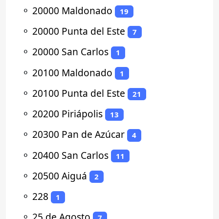
⚬
20000 Maldonado
19
⚬
20000 Punta del Este
7
⚬
20000 San Carlos
1
⚬
20100 Maldonado
1
⚬
20100 Punta del Este
21
⚬
20200 Piriápolis
13
⚬
20300 Pan de Azúcar
4
⚬
20400 San Carlos
11
⚬
20500 Aiguá
2
⚬
228
1
⚬
25 de Agosto
7