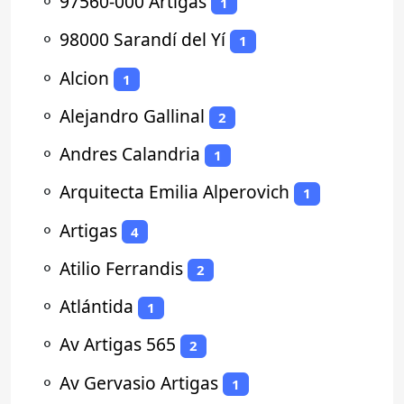
⚬
97560-000 Artigas
1
⚬
98000 Sarandí del Yí
1
⚬
Alcion
1
⚬
Alejandro Gallinal
2
⚬
Andres Calandria
1
⚬
Arquitecta Emilia Alperovich
1
⚬
Artigas
4
⚬
Atilio Ferrandis
2
⚬
Atlántida
1
⚬
Av Artigas 565
2
⚬
Av Gervasio Artigas
1