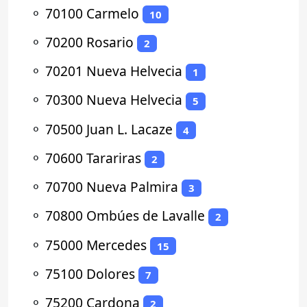
⚬
70100 Carmelo
10
⚬
70200 Rosario
2
⚬
70201 Nueva Helvecia
1
⚬
70300 Nueva Helvecia
5
⚬
70500 Juan L. Lacaze
4
⚬
70600 Tarariras
2
⚬
70700 Nueva Palmira
3
⚬
70800 Ombúes de Lavalle
2
⚬
75000 Mercedes
15
⚬
75100 Dolores
7
⚬
75200 Cardona
2