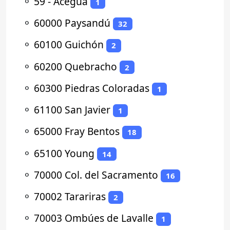
⚬
59 - Aceguá
1
⚬
60000 Paysandú
32
⚬
60100 Guichón
2
⚬
60200 Quebracho
2
⚬
60300 Piedras Coloradas
1
⚬
61100 San Javier
1
⚬
65000 Fray Bentos
18
⚬
65100 Young
14
⚬
70000 Col. del Sacramento
16
⚬
70002 Tarariras
2
⚬
70003 Ombúes de Lavalle
1