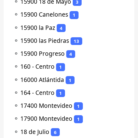
⚬
15900 18 de Mayo
3
⚬
15900 Canelones
1
⚬
15900 la Paz
4
⚬
15900 las Piedras
13
⚬
15900 Progreso
4
⚬
160 - Centro
1
⚬
16000 Atlántida
1
⚬
164 - Centro
1
⚬
17400 Montevideo
1
⚬
17900 Montevideo
1
⚬
18 de Julio
6