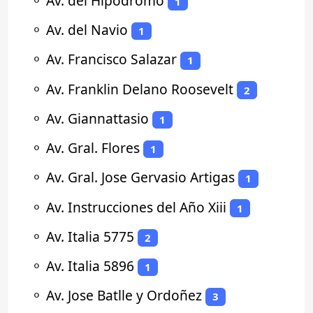
⚬
Av. del Hipodromo
1
⚬
Av. del Navio
1
⚬
Av. Francisco Salazar
1
⚬
Av. Franklin Delano Roosevelt
2
⚬
Av. Giannattasio
1
⚬
Av. Gral. Flores
1
⚬
Av. Gral. Jose Gervasio Artigas
1
⚬
Av. Instrucciones del Año Xiii
1
⚬
Av. Italia 5775
2
⚬
Av. Italia 5896
1
⚬
Av. Jose Batlle y Ordoñez
3