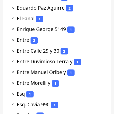
⚬
Eduardo Paz Aguirre
2
⚬
El Fanal
1
⚬
Enrique George 5149
1
⚬
Entre
2
⚬
Entre Calle 29 y 30
2
⚬
Entre Duvimioso Terra y
1
⚬
Entre Manuel Oribe y
1
⚬
Entre Morelli y
1
⚬
Esq
1
⚬
Esq. Cavia 990
1