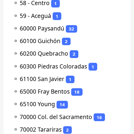
⚬
58 - Centro
1
⚬
59 - Aceguá
1
⚬
60000 Paysandú
32
⚬
60100 Guichón
2
⚬
60200 Quebracho
2
⚬
60300 Piedras Coloradas
1
⚬
61100 San Javier
1
⚬
65000 Fray Bentos
18
⚬
65100 Young
14
⚬
70000 Col. del Sacramento
16
⚬
70002 Tarariras
2