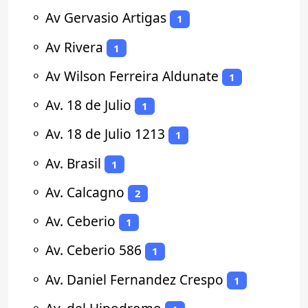
⚬
Av Gervasio Artigas
1
⚬
Av Rivera
1
⚬
Av Wilson Ferreira Aldunate
1
⚬
Av. 18 de Julio
1
⚬
Av. 18 de Julio 1213
1
⚬
Av. Brasil
1
⚬
Av. Calcagno
2
⚬
Av. Ceberio
1
⚬
Av. Ceberio 586
1
⚬
Av. Daniel Fernandez Crespo
1