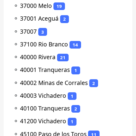
⚬
37000 Melo
19
⚬
37001 Aceguá
2
⚬
37007
3
⚬
37100 Rio Branco
14
⚬
40000 Rivera
21
⚬
40001 Tranqueras
1
⚬
40002 Minas de Corrales
2
⚬
40003 Vichadero
1
⚬
40100 Tranqueras
2
⚬
41200 Vichadero
1
⚬
45100 Paso de los Toros
11