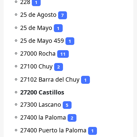
⚬
228
1
⚬
25 de Agosto
7
⚬
25 de Mayo
1
⚬
25 de Mayo 459
1
⚬
27000 Rocha
11
⚬
27100 Chuy
2
⚬
27102 Barra del Chuy
1
⚬
27200 Castillos
⚬
27300 Lascano
5
⚬
27400 la Paloma
2
⚬
27400 Puerto la Paloma
1