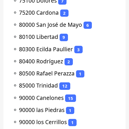
⚬
75100 Dolores
7
⚬
75200 Cardona
2
⚬
80000 San José de Mayo
6
⚬
80100 Libertad
9
⚬
80300 Ecilda Paullier
3
⚬
80400 Rodríguez
2
⚬
80500 Rafael Perazza
1
⚬
85000 Trinidad
12
⚬
90000 Canelones
15
⚬
90000 las Piedras
1
⚬
90000 los Cerrillos
1