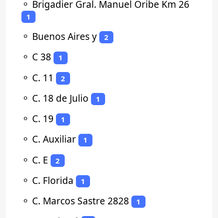
⚬
Brigadier Gral. Manuel Oribe Km 26
1
⚬
Buenos Aires y
2
⚬
C 38
1
⚬
C. 11
2
⚬
C. 18 de Julio
1
⚬
C. 19
1
⚬
C. Auxiliar
1
⚬
C. E
2
⚬
C. Florida
1
⚬
C. Marcos Sastre 2828
1