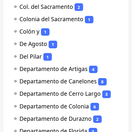
⚬
Col. del Sacramento
2
⚬
Colonia del Sacramento
1
⚬
Colón y
1
⚬
De Agosto
1
⚬
Del Pilar
1
⚬
Departamento de Artigas
4
⚬
Departamento de Canelones
8
⚬
Departamento de Cerro Largo
3
⚬
Departamento de Colonia
6
⚬
Departamento de Durazno
2
⚬
Departamento de Florida
3