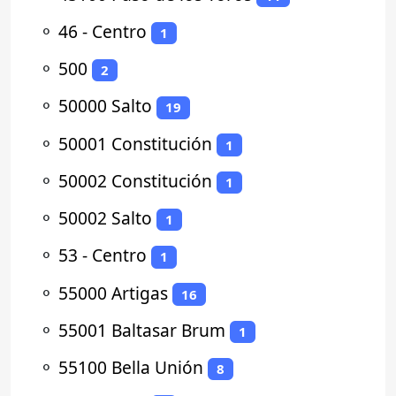
⚬
46 - Centro
1
⚬
500
2
⚬
50000 Salto
19
⚬
50001 Constitución
1
⚬
50002 Constitución
1
⚬
50002 Salto
1
⚬
53 - Centro
1
⚬
55000 Artigas
16
⚬
55001 Baltasar Brum
1
⚬
55100 Bella Unión
8