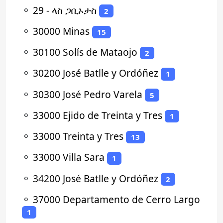
⚬
29 - ላስ ጋቢኦታስ
2
⚬
30000 Minas
15
⚬
30100 Solís de Mataojo
2
⚬
30200 José Batlle y Ordóñez
1
⚬
30300 José Pedro Varela
5
⚬
33000 Ejido de Treinta y Tres
1
⚬
33000 Treinta y Tres
13
⚬
33000 Villa Sara
1
⚬
34200 José Batlle y Ordóñez
2
⚬
37000 Departamento de Cerro Largo
1