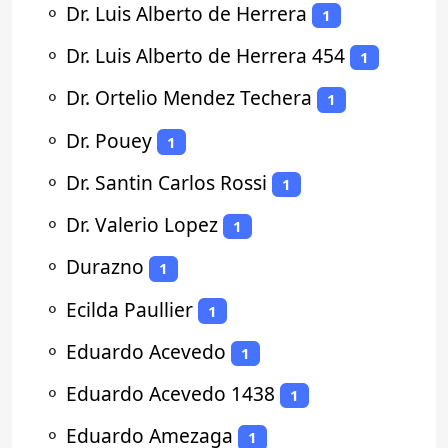
⚬
Dr. Luis Alberto de Herrera
1
⚬
Dr. Luis Alberto de Herrera 454
1
⚬
Dr. Ortelio Mendez Techera
1
⚬
Dr. Pouey
1
⚬
Dr. Santin Carlos Rossi
1
⚬
Dr. Valerio Lopez
1
⚬
Durazno
1
⚬
Ecilda Paullier
1
⚬
Eduardo Acevedo
1
⚬
Eduardo Acevedo 1438
1
⚬
Eduardo Amezaga
1