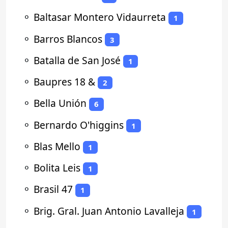
⚬
Baltasar Montero Vidaurreta
1
⚬
Barros Blancos
3
⚬
Batalla de San José
1
⚬
Baupres 18 &
2
⚬
Bella Unión
6
⚬
Bernardo O'higgins
1
⚬
Blas Mello
1
⚬
Bolita Leis
1
⚬
Brasil 47
1
⚬
Brig. Gral. Juan Antonio Lavalleja
1