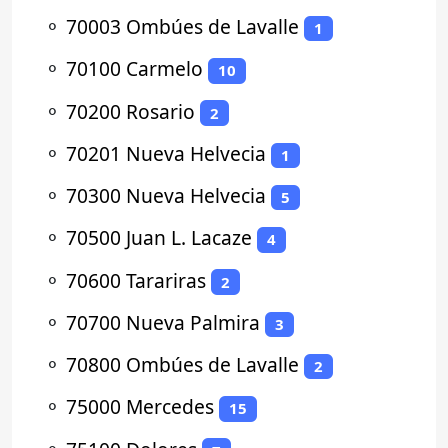
⚬
70003 Ombúes de Lavalle
1
⚬
70100 Carmelo
10
⚬
70200 Rosario
2
⚬
70201 Nueva Helvecia
1
⚬
70300 Nueva Helvecia
5
⚬
70500 Juan L. Lacaze
4
⚬
70600 Tarariras
2
⚬
70700 Nueva Palmira
3
⚬
70800 Ombúes de Lavalle
2
⚬
75000 Mercedes
15