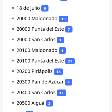
⚬
18 de Julio
6
⚬
20000 Maldonado
19
⚬
20000 Punta del Este
7
⚬
20000 San Carlos
1
⚬
20100 Maldonado
1
⚬
20100 Punta del Este
21
⚬
20200 Piriápolis
13
⚬
20300 Pan de Azúcar
4
⚬
20400 San Carlos
11
⚬
20500 Aiguá
2