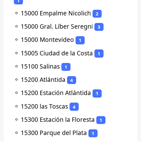
1
⚬
15000 Empalme Nicolich
2
⚬
15000 Gral. Líber Seregni
3
⚬
15000 Montevideo
1
⚬
15005 Ciudad de la Costa
1
⚬
15100 Salinas
1
⚬
15200 Atlántida
4
⚬
15200 Estación Atlántida
1
⚬
15200 las Toscas
4
⚬
15300 Estación la Floresta
1
⚬
15300 Parque del Plata
1