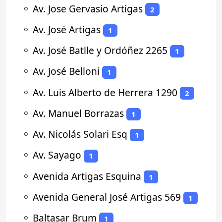
⚬
Av. Jose Gervasio Artigas
2
⚬
Av. José Artigas
1
⚬
Av. José Batlle y Ordóñez 2265
1
⚬
Av. José Belloni
1
⚬
Av. Luis Alberto de Herrera 1290
2
⚬
Av. Manuel Borrazas
1
⚬
Av. Nicolás Solari Esq
1
⚬
Av. Sayago
1
⚬
Avenida Artigas Esquina
1
⚬
Avenida General José Artigas 569
1
⚬
Baltasar Brum
1