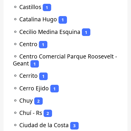
⚬
Castillos
1
⚬
Catalina Hugo
1
⚬
Cecilio Medina Esquina
1
⚬
Centro
1
⚬
Centro Comercial Parque Roosevelt -
Geant
1
⚬
Cerrito
1
⚬
Cerro Ejido
1
⚬
Chuy
2
⚬
Chuí - Rs
2
⚬
Ciudad de la Costa
3