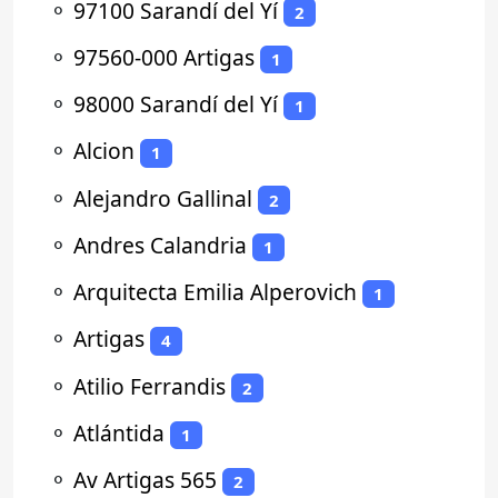
⚬
97100 Sarandí del Yí
2
⚬
97560-000 Artigas
1
⚬
98000 Sarandí del Yí
1
⚬
Alcion
1
⚬
Alejandro Gallinal
2
⚬
Andres Calandria
1
⚬
Arquitecta Emilia Alperovich
1
⚬
Artigas
4
⚬
Atilio Ferrandis
2
⚬
Atlántida
1
⚬
Av Artigas 565
2