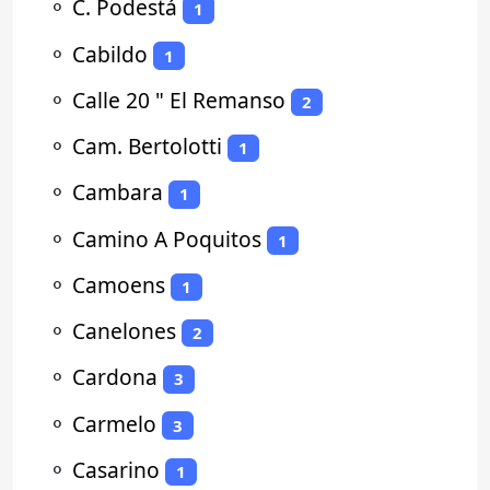
⚬
C. Podestá
1
⚬
Cabildo
1
⚬
Calle 20 " El Remanso
2
⚬
Cam. Bertolotti
1
⚬
Cambara
1
⚬
Camino A Poquitos
1
⚬
Camoens
1
⚬
Canelones
2
⚬
Cardona
3
⚬
Carmelo
3
⚬
Casarino
1