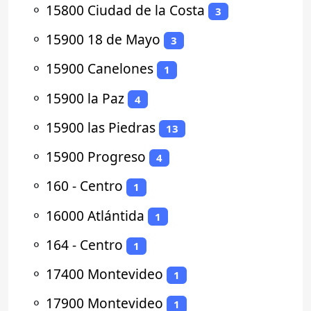
⚬
15800 Ciudad de la Costa
3
⚬
15900 18 de Mayo
3
⚬
15900 Canelones
1
⚬
15900 la Paz
4
⚬
15900 las Piedras
13
⚬
15900 Progreso
4
⚬
160 - Centro
1
⚬
16000 Atlántida
1
⚬
164 - Centro
1
⚬
17400 Montevideo
1
⚬
17900 Montevideo
1