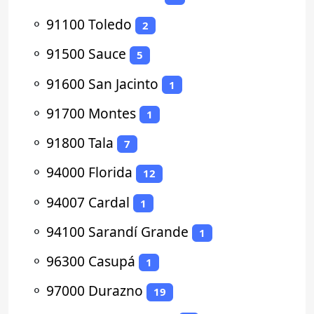
⚬
91100 Toledo
2
⚬
91500 Sauce
5
⚬
91600 San Jacinto
1
⚬
91700 Montes
1
⚬
91800 Tala
7
⚬
94000 Florida
12
⚬
94007 Cardal
1
⚬
94100 Sarandí Grande
1
⚬
96300 Casupá
1
⚬
97000 Durazno
19