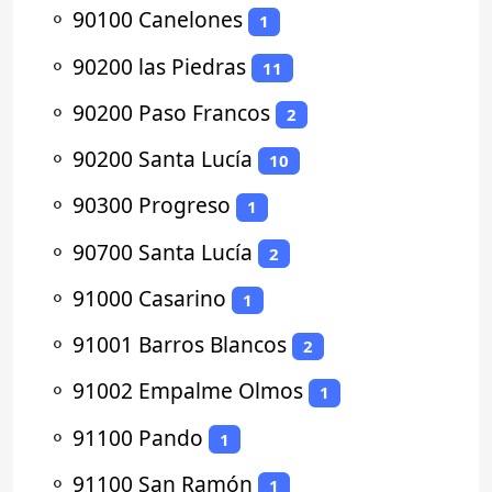
⚬
90100 Canelones
1
⚬
90200 las Piedras
11
⚬
90200 Paso Francos
2
⚬
90200 Santa Lucía
10
⚬
90300 Progreso
1
⚬
90700 Santa Lucía
2
⚬
91000 Casarino
1
⚬
91001 Barros Blancos
2
⚬
91002 Empalme Olmos
1
⚬
91100 Pando
1
⚬
91100 San Ramón
1