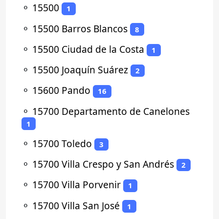
⚬
15500
1
⚬
15500 Barros Blancos
8
⚬
15500 Ciudad de la Costa
1
⚬
15500 Joaquín Suárez
2
⚬
15600 Pando
16
⚬
15700 Departamento de Canelones
1
⚬
15700 Toledo
3
⚬
15700 Villa Crespo y San Andrés
2
⚬
15700 Villa Porvenir
1
⚬
15700 Villa San José
1