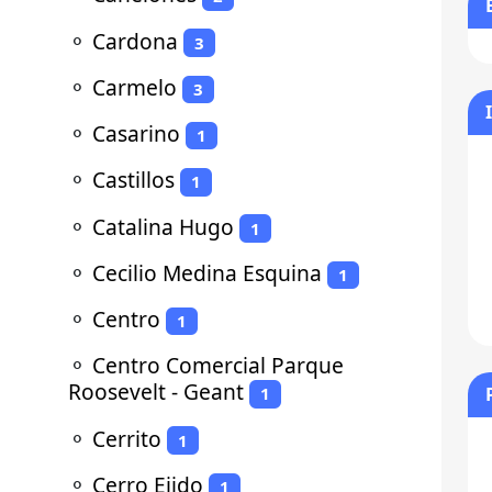
⚬
Cardona
3
⚬
Carmelo
3
⚬
Casarino
1
⚬
Castillos
1
⚬
Catalina Hugo
1
⚬
Cecilio Medina Esquina
1
⚬
Centro
1
⚬
Centro Comercial Parque
Roosevelt - Geant
1
⚬
Cerrito
1
⚬
Cerro Ejido
1