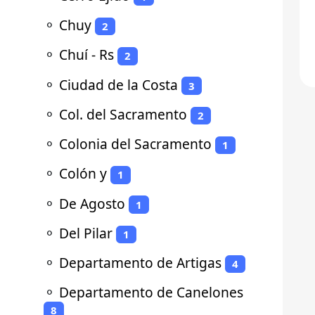
⚬
Chuy
2
⚬
Chuí - Rs
2
⚬
Ciudad de la Costa
3
⚬
Col. del Sacramento
2
⚬
Colonia del Sacramento
1
⚬
Colón y
1
⚬
De Agosto
1
⚬
Del Pilar
1
⚬
Departamento de Artigas
4
⚬
Departamento de Canelones
8