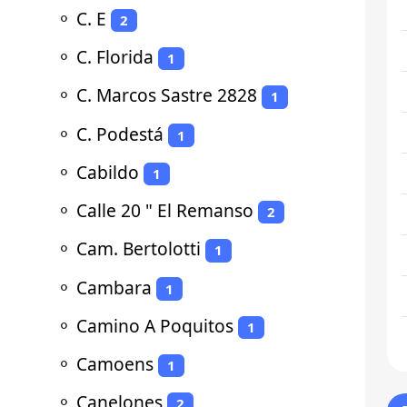
⚬
C. E
2
⚬
C. Florida
1
⚬
C. Marcos Sastre 2828
1
⚬
C. Podestá
1
⚬
Cabildo
1
⚬
Calle 20 " El Remanso
2
⚬
Cam. Bertolotti
1
⚬
Cambara
1
⚬
Camino A Poquitos
1
⚬
Camoens
1
⚬
Canelones
2