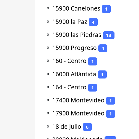
⚬
15900 Canelones
1
⚬
15900 la Paz
4
⚬
15900 las Piedras
13
⚬
15900 Progreso
4
⚬
160 - Centro
1
⚬
16000 Atlántida
1
⚬
164 - Centro
1
⚬
17400 Montevideo
1
⚬
17900 Montevideo
1
⚬
18 de Julio
6