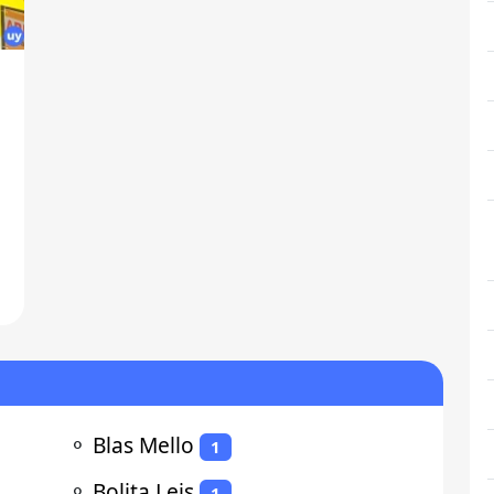
⚬
Blas Mello
1
⚬
Bolita Leis
1