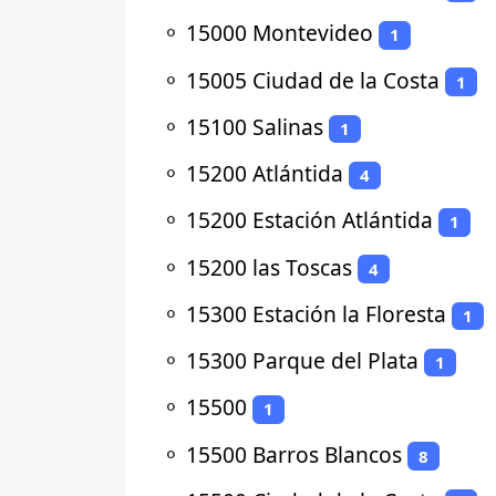
⚬
15000 Montevideo
1
⚬
15005 Ciudad de la Costa
1
⚬
15100 Salinas
1
⚬
15200 Atlántida
4
⚬
15200 Estación Atlántida
1
⚬
15200 las Toscas
4
⚬
15300 Estación la Floresta
1
⚬
15300 Parque del Plata
1
⚬
15500
1
⚬
15500 Barros Blancos
8