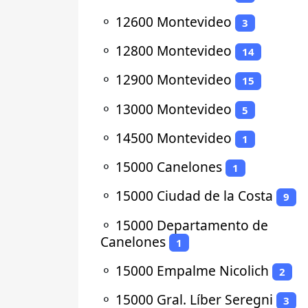
⚬
12600 Montevideo
3
⚬
12800 Montevideo
14
⚬
12900 Montevideo
15
⚬
13000 Montevideo
5
⚬
14500 Montevideo
1
⚬
15000 Canelones
1
⚬
15000 Ciudad de la Costa
9
⚬
15000 Departamento de
Canelones
1
⚬
15000 Empalme Nicolich
2
⚬
15000 Gral. Líber Seregni
3