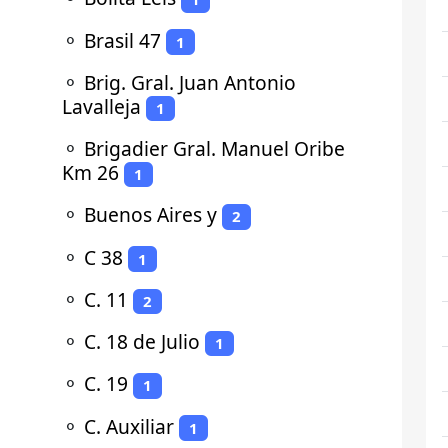
⚬
Brasil 47
1
⚬
Brig. Gral. Juan Antonio
Lavalleja
1
⚬
Brigadier Gral. Manuel Oribe
Km 26
1
⚬
Buenos Aires y
2
⚬
C 38
1
⚬
C. 11
2
⚬
C. 18 de Julio
1
⚬
C. 19
1
⚬
C. Auxiliar
1