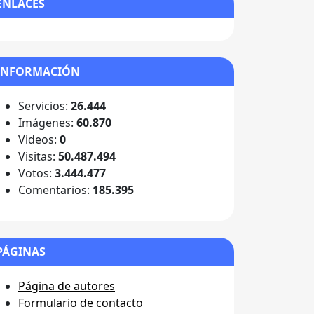
ENLACES
INFORMACIÓN
Servicios:
26.444
Imágenes:
60.870
Videos:
0
Visitas:
50.487.494
Votos:
3.444.477
Comentarios:
185.395
PÁGINAS
Página de autores
Formulario de contacto