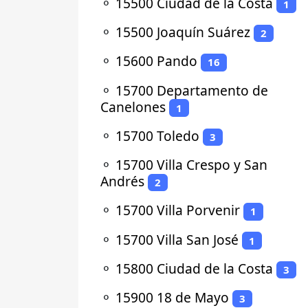
⚬
15500 Ciudad de la Costa
1
⚬
15500 Joaquín Suárez
2
⚬
15600 Pando
16
⚬
15700 Departamento de
Canelones
1
⚬
15700 Toledo
3
⚬
15700 Villa Crespo y San
Andrés
2
⚬
15700 Villa Porvenir
1
⚬
15700 Villa San José
1
⚬
15800 Ciudad de la Costa
3
⚬
15900 18 de Mayo
3