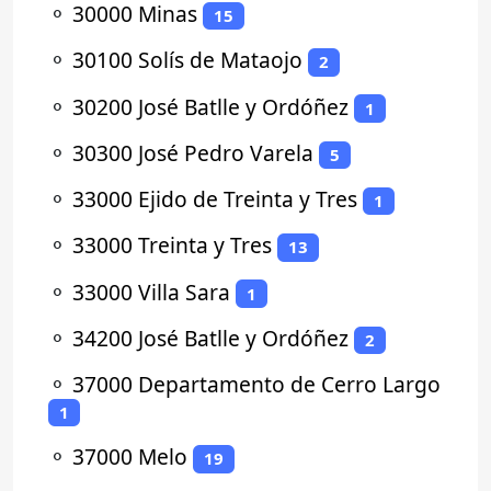
⚬
30000 Minas
15
⚬
30100 Solís de Mataojo
2
⚬
30200 José Batlle y Ordóñez
1
⚬
30300 José Pedro Varela
5
⚬
33000 Ejido de Treinta y Tres
1
⚬
33000 Treinta y Tres
13
⚬
33000 Villa Sara
1
⚬
34200 José Batlle y Ordóñez
2
⚬
37000 Departamento de Cerro Largo
1
⚬
37000 Melo
19