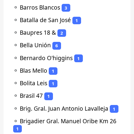
⚬
Barros Blancos
3
⚬
Batalla de San José
1
⚬
Baupres 18 &
2
⚬
Bella Unión
6
⚬
Bernardo O'higgins
1
⚬
Blas Mello
1
⚬
Bolita Leis
1
⚬
Brasil 47
1
⚬
Brig. Gral. Juan Antonio Lavalleja
1
⚬
Brigadier Gral. Manuel Oribe Km 26
1