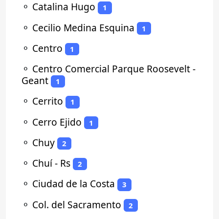
⚬
Catalina Hugo
1
⚬
Cecilio Medina Esquina
1
⚬
Centro
1
⚬
Centro Comercial Parque Roosevelt -
Geant
1
⚬
Cerrito
1
⚬
Cerro Ejido
1
⚬
Chuy
2
⚬
Chuí - Rs
2
⚬
Ciudad de la Costa
3
⚬
Col. del Sacramento
2