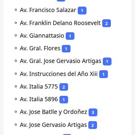
⚬
Av. Francisco Salazar
1
⚬
Av. Franklin Delano Roosevelt
2
⚬
Av. Giannattasio
1
⚬
Av. Gral. Flores
1
⚬
Av. Gral. Jose Gervasio Artigas
1
⚬
Av. Instrucciones del Año Xiii
1
⚬
Av. Italia 5775
2
⚬
Av. Italia 5896
1
⚬
Av. Jose Batlle y Ordoñez
3
⚬
Av. Jose Gervasio Artigas
2