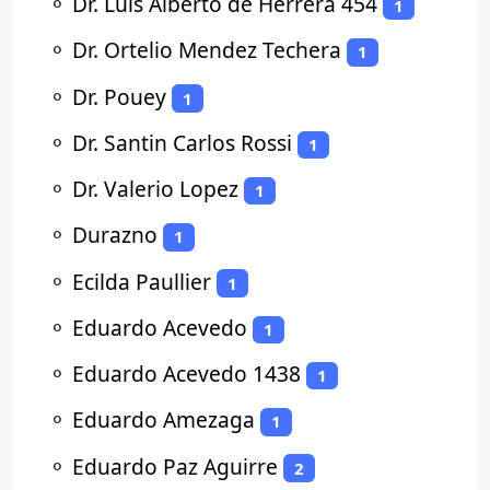
⚬
Dr. Luis Alberto de Herrera 454
1
⚬
Dr. Ortelio Mendez Techera
1
⚬
Dr. Pouey
1
⚬
Dr. Santin Carlos Rossi
1
⚬
Dr. Valerio Lopez
1
⚬
Durazno
1
⚬
Ecilda Paullier
1
⚬
Eduardo Acevedo
1
⚬
Eduardo Acevedo 1438
1
⚬
Eduardo Amezaga
1
⚬
Eduardo Paz Aguirre
2