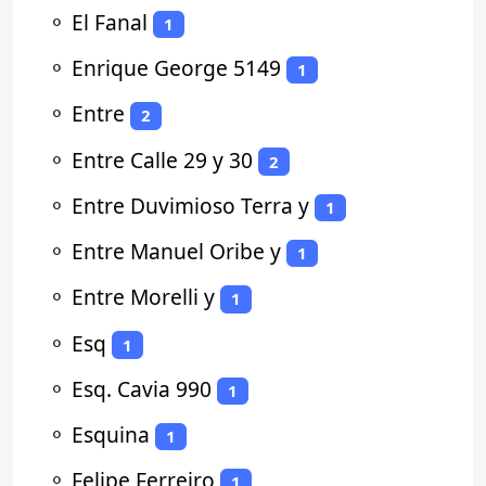
⚬
El Fanal
1
⚬
Enrique George 5149
1
⚬
Entre
2
⚬
Entre Calle 29 y 30
2
⚬
Entre Duvimioso Terra y
1
⚬
Entre Manuel Oribe y
1
⚬
Entre Morelli y
1
⚬
Esq
1
⚬
Esq. Cavia 990
1
⚬
Esquina
1
⚬
Felipe Ferreiro
1