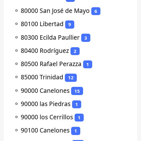
⚬
80000 San José de Mayo
6
⚬
80100 Libertad
9
⚬
80300 Ecilda Paullier
3
⚬
80400 Rodríguez
2
⚬
80500 Rafael Perazza
1
⚬
85000 Trinidad
12
⚬
90000 Canelones
15
⚬
90000 las Piedras
1
⚬
90000 los Cerrillos
1
⚬
90100 Canelones
1