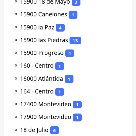
⚬
15900 18 de Mayo
3
⚬
15900 Canelones
1
⚬
15900 la Paz
4
⚬
15900 las Piedras
13
⚬
15900 Progreso
4
⚬
160 - Centro
1
⚬
16000 Atlántida
1
⚬
164 - Centro
1
⚬
17400 Montevideo
1
⚬
17900 Montevideo
1
⚬
18 de Julio
6