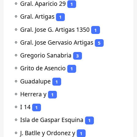
⚬
Gral. Aparicio 29
1
⚬
Gral. Artigas
1
⚬
Gral. Jose G. Artigas 1350
1
⚬
Gral. Jose Gervasio Artigas
5
⚬
Gregorio Sanabria
3
⚬
Grito de Asencio
1
⚬
Guadalupe
1
⚬
Herrera y
1
⚬
I 14
1
⚬
Isla de Gaspar Esquina
1
⚬
J. Batlle y Ordonez y
1