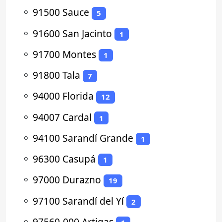
⚬
91500 Sauce
5
⚬
91600 San Jacinto
1
⚬
91700 Montes
1
⚬
91800 Tala
7
⚬
94000 Florida
12
⚬
94007 Cardal
1
⚬
94100 Sarandí Grande
1
⚬
96300 Casupá
1
⚬
97000 Durazno
19
⚬
97100 Sarandí del Yí
2
⚬
97560-000 Artigas