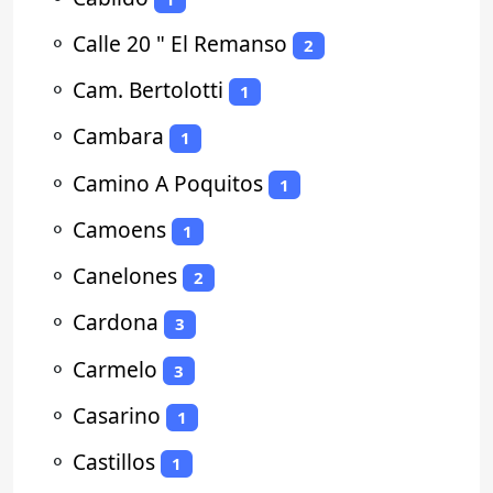
⚬
Calle 20 " El Remanso
2
⚬
Cam. Bertolotti
1
⚬
Cambara
1
⚬
Camino A Poquitos
1
⚬
Camoens
1
⚬
Canelones
2
⚬
Cardona
3
⚬
Carmelo
3
⚬
Casarino
1
⚬
Castillos
1