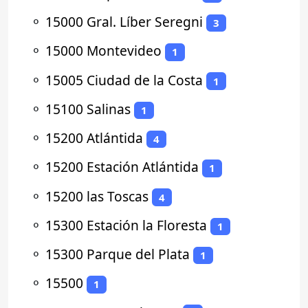
⚬
15000 Gral. Líber Seregni
3
⚬
15000 Montevideo
1
⚬
15005 Ciudad de la Costa
1
⚬
15100 Salinas
1
⚬
15200 Atlántida
4
⚬
15200 Estación Atlántida
1
⚬
15200 las Toscas
4
⚬
15300 Estación la Floresta
1
⚬
15300 Parque del Plata
1
⚬
15500
1