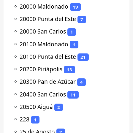
⚬
20000 Maldonado
19
⚬
20000 Punta del Este
7
⚬
20000 San Carlos
1
⚬
20100 Maldonado
1
⚬
20100 Punta del Este
21
⚬
20200 Piriápolis
13
⚬
20300 Pan de Azúcar
4
⚬
20400 San Carlos
11
⚬
20500 Aiguá
2
⚬
228
1
⚬
25 de Agosto
7