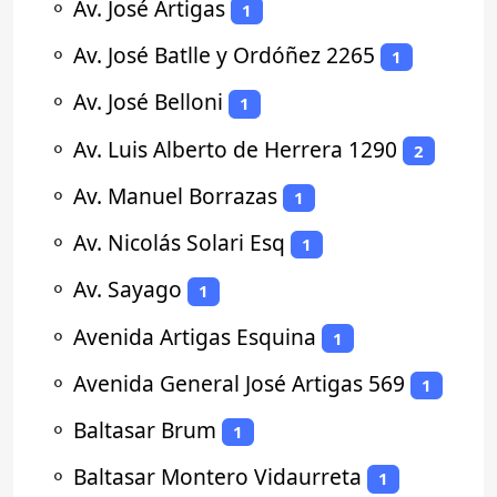
⚬
Av. José Artigas
1
⚬
Av. José Batlle y Ordóñez 2265
1
⚬
Av. José Belloni
1
⚬
Av. Luis Alberto de Herrera 1290
2
⚬
Av. Manuel Borrazas
1
⚬
Av. Nicolás Solari Esq
1
⚬
Av. Sayago
1
⚬
Avenida Artigas Esquina
1
⚬
Avenida General José Artigas 569
1
⚬
Baltasar Brum
1
⚬
Baltasar Montero Vidaurreta
1