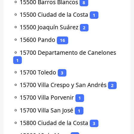
⚬
15500 Barros Blancos
8
⚬
15500 Ciudad de la Costa
1
⚬
15500 Joaquín Suárez
2
⚬
15600 Pando
16
⚬
15700 Departamento de Canelones
1
⚬
15700 Toledo
3
⚬
15700 Villa Crespo y San Andrés
2
⚬
15700 Villa Porvenir
1
⚬
15700 Villa San José
1
⚬
15800 Ciudad de la Costa
3