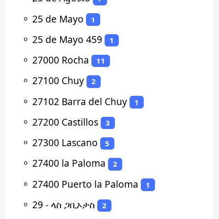
⚬
25 de Mayo
1
⚬
25 de Mayo 459
1
⚬
27000 Rocha
11
⚬
27100 Chuy
2
⚬
27102 Barra del Chuy
1
⚬
27200 Castillos
3
⚬
27300 Lascano
5
⚬
27400 la Paloma
2
⚬
27400 Puerto la Paloma
1
⚬
29 - ላስ ጋቢኦታስ
2