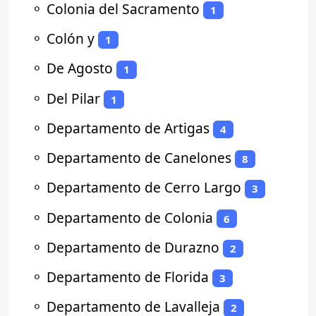
⚬
Colonia del Sacramento
1
⚬
Colón y
1
⚬
De Agosto
1
⚬
Del Pilar
1
⚬
Departamento de Artigas
4
⚬
Departamento de Canelones
8
⚬
Departamento de Cerro Largo
3
⚬
Departamento de Colonia
6
⚬
Departamento de Durazno
2
⚬
Departamento de Florida
3
⚬
Departamento de Lavalleja
2