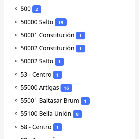
⚬
500
2
⚬
50000 Salto
19
⚬
50001 Constitución
1
⚬
50002 Constitución
1
⚬
50002 Salto
1
⚬
53 - Centro
1
⚬
55000 Artigas
16
⚬
55001 Baltasar Brum
1
⚬
55100 Bella Unión
8
⚬
58 - Centro
1