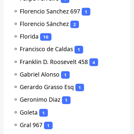
⚬
Florencio Sanchez 697
1
⚬
Florencio Sánchez
2
⚬
Florida
10
⚬
Francisco de Caldas
1
⚬
Franklin D. Roosevelt 458
4
⚬
Gabriel Alonso
1
⚬
Gerardo Grasso Esq
1
⚬
Geronimo Diaz
1
⚬
Goleta
1
⚬
Gral 967
1