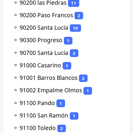
⚬
90200 las Piedras
11
⚬
90200 Paso Francos
2
⚬
90200 Santa Lucía
10
⚬
90300 Progreso
1
⚬
90700 Santa Lucía
2
⚬
91000 Casarino
1
⚬
91001 Barros Blancos
2
⚬
91002 Empalme Olmos
1
⚬
91100 Pando
1
⚬
91100 San Ramón
1
⚬
91100 Toledo
2