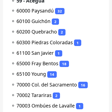
⚬
59 - Aceguá
⚬
60000 Paysandú
32
⚬
60100 Guichón
2
⚬
60200 Quebracho
2
⚬
60300 Piedras Coloradas
1
⚬
61100 San Javier
1
⚬
65000 Fray Bentos
18
⚬
65100 Young
14
⚬
70000 Col. del Sacramento
16
⚬
70002 Tarariras
2
⚬
70003 Ombúes de Lavalle
1