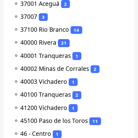
⚬
37001 Aceguá
2
⚬
37007
3
⚬
37100 Rio Branco
14
⚬
40000 Rivera
21
⚬
40001 Tranqueras
1
⚬
40002 Minas de Corrales
2
⚬
40003 Vichadero
1
⚬
40100 Tranqueras
2
⚬
41200 Vichadero
1
⚬
45100 Paso de los Toros
11
⚬
46 - Centro
1