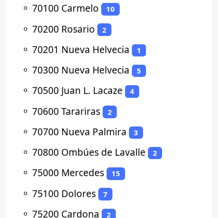
⚬
70100 Carmelo
10
⚬
70200 Rosario
2
⚬
70201 Nueva Helvecia
1
⚬
70300 Nueva Helvecia
5
⚬
70500 Juan L. Lacaze
4
⚬
70600 Tarariras
2
⚬
70700 Nueva Palmira
3
⚬
70800 Ombúes de Lavalle
2
⚬
75000 Mercedes
15
⚬
75100 Dolores
7
⚬
75200 Cardona
2