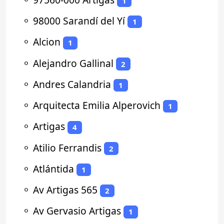
1
⚬
98000 Sarandí del Yí
1
⚬
Alcion
1
⚬
Alejandro Gallinal
2
⚬
Andres Calandria
1
⚬
Arquitecta Emilia Alperovich
1
⚬
Artigas
4
⚬
Atilio Ferrandis
2
⚬
Atlántida
1
⚬
Av Artigas 565
2
⚬
Av Gervasio Artigas
1