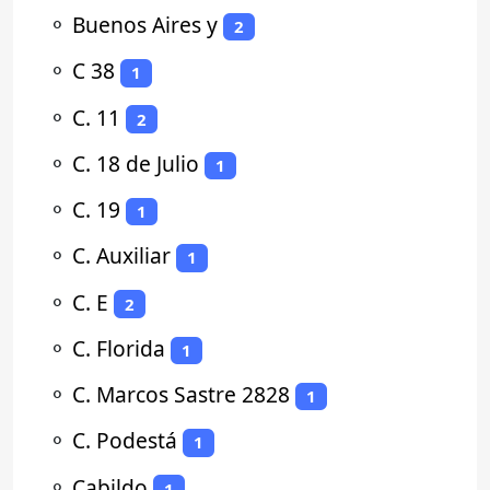
⚬
Buenos Aires y
2
⚬
C 38
1
⚬
C. 11
2
⚬
C. 18 de Julio
1
⚬
C. 19
1
⚬
C. Auxiliar
1
⚬
C. E
2
⚬
C. Florida
1
⚬
C. Marcos Sastre 2828
1
⚬
C. Podestá
1
⚬
Cabildo
1