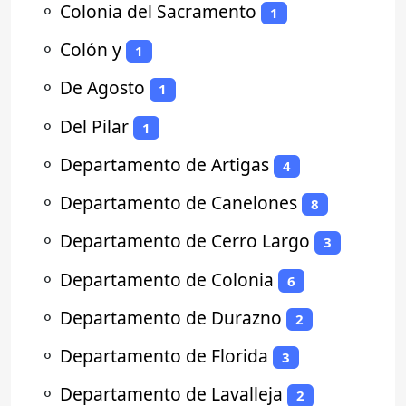
⚬
Colonia del Sacramento
1
⚬
Colón y
1
⚬
De Agosto
1
⚬
Del Pilar
1
⚬
Departamento de Artigas
4
⚬
Departamento de Canelones
8
⚬
Departamento de Cerro Largo
3
⚬
Departamento de Colonia
6
⚬
Departamento de Durazno
2
⚬
Departamento de Florida
3
⚬
Departamento de Lavalleja
2