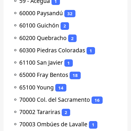
⚬
59 - Aceguá
1
⚬
60000 Paysandú
32
⚬
60100 Guichón
2
⚬
60200 Quebracho
2
⚬
60300 Piedras Coloradas
1
⚬
61100 San Javier
1
⚬
65000 Fray Bentos
18
⚬
65100 Young
14
⚬
70000 Col. del Sacramento
16
⚬
70002 Tarariras
2
⚬
70003 Ombúes de Lavalle
1