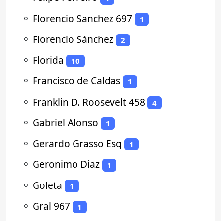
⚬
Florencio Sanchez 697
1
⚬
Florencio Sánchez
2
⚬
Florida
10
⚬
Francisco de Caldas
1
⚬
Franklin D. Roosevelt 458
4
⚬
Gabriel Alonso
1
⚬
Gerardo Grasso Esq
1
⚬
Geronimo Diaz
1
⚬
Goleta
1
⚬
Gral 967
1