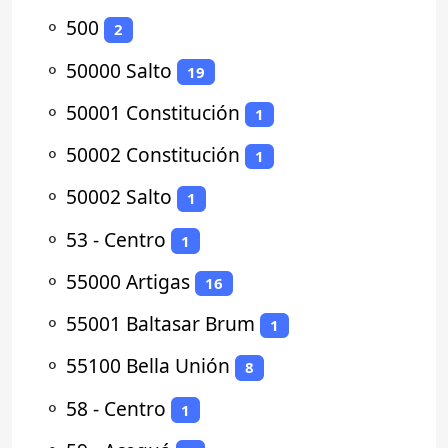
⚬
500
2
⚬
50000 Salto
19
⚬
50001 Constitución
1
⚬
50002 Constitución
1
⚬
50002 Salto
1
⚬
53 - Centro
1
⚬
55000 Artigas
16
⚬
55001 Baltasar Brum
1
⚬
55100 Bella Unión
8
⚬
58 - Centro
1