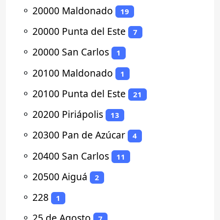
⚬
20000 Maldonado
19
⚬
20000 Punta del Este
7
⚬
20000 San Carlos
1
⚬
20100 Maldonado
1
⚬
20100 Punta del Este
21
⚬
20200 Piriápolis
13
⚬
20300 Pan de Azúcar
4
⚬
20400 San Carlos
11
⚬
20500 Aiguá
2
⚬
228
1
⚬
25 de Agosto
7