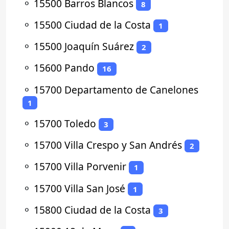
⚬
15500 Barros Blancos
8
⚬
15500 Ciudad de la Costa
1
⚬
15500 Joaquín Suárez
2
⚬
15600 Pando
16
⚬
15700 Departamento de Canelones
1
⚬
15700 Toledo
3
⚬
15700 Villa Crespo y San Andrés
2
⚬
15700 Villa Porvenir
1
⚬
15700 Villa San José
1
⚬
15800 Ciudad de la Costa
3