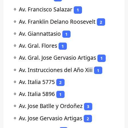
⚬
Av. Francisco Salazar
1
⚬
Av. Franklin Delano Roosevelt
2
⚬
Av. Giannattasio
1
⚬
Av. Gral. Flores
1
⚬
Av. Gral. Jose Gervasio Artigas
1
⚬
Av. Instrucciones del Año Xiii
1
⚬
Av. Italia 5775
2
⚬
Av. Italia 5896
1
⚬
Av. Jose Batlle y Ordoñez
3
⚬
Av. Jose Gervasio Artigas
2