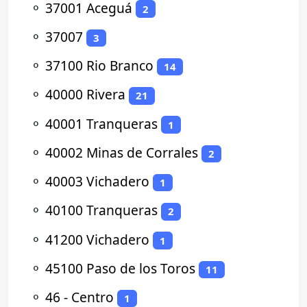
⚬
37001 Aceguá
2
⚬
37007
3
⚬
37100 Rio Branco
14
⚬
40000 Rivera
21
⚬
40001 Tranqueras
1
⚬
40002 Minas de Corrales
2
⚬
40003 Vichadero
1
⚬
40100 Tranqueras
2
⚬
41200 Vichadero
1
⚬
45100 Paso de los Toros
11
⚬
46 - Centro
1