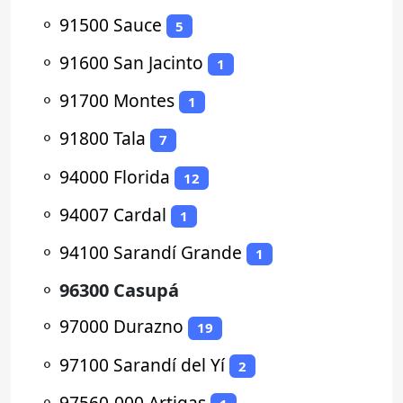
⚬
91500 Sauce
5
⚬
91600 San Jacinto
1
⚬
91700 Montes
1
⚬
91800 Tala
7
⚬
94000 Florida
12
⚬
94007 Cardal
1
⚬
94100 Sarandí Grande
1
⚬
96300 Casupá
⚬
97000 Durazno
19
⚬
97100 Sarandí del Yí
2
⚬
97560-000 Artigas