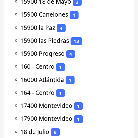
⚬
15900 18 de Mayo
3
⚬
15900 Canelones
1
⚬
15900 la Paz
4
⚬
15900 las Piedras
13
⚬
15900 Progreso
4
⚬
160 - Centro
1
⚬
16000 Atlántida
1
⚬
164 - Centro
1
⚬
17400 Montevideo
1
⚬
17900 Montevideo
1
⚬
18 de Julio
6