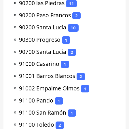
⚬
90200 las Piedras
11
⚬
90200 Paso Francos
2
⚬
90200 Santa Lucía
10
⚬
90300 Progreso
1
⚬
90700 Santa Lucía
2
⚬
91000 Casarino
1
⚬
91001 Barros Blancos
2
⚬
91002 Empalme Olmos
1
⚬
91100 Pando
1
⚬
91100 San Ramón
1
⚬
91100 Toledo
2