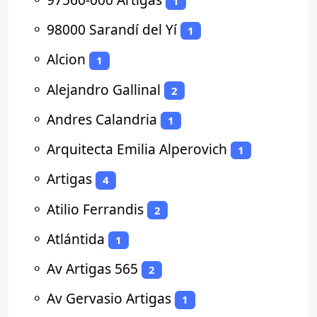
1
⚬
98000 Sarandí del Yí
1
⚬
Alcion
1
⚬
Alejandro Gallinal
2
⚬
Andres Calandria
1
⚬
Arquitecta Emilia Alperovich
1
⚬
Artigas
4
⚬
Atilio Ferrandis
2
⚬
Atlántida
1
⚬
Av Artigas 565
2
⚬
Av Gervasio Artigas
1