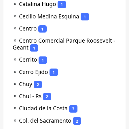
⚬
Catalina Hugo
1
⚬
Cecilio Medina Esquina
1
⚬
Centro
1
⚬
Centro Comercial Parque Roosevelt -
Geant
1
⚬
Cerrito
1
⚬
Cerro Ejido
1
⚬
Chuy
2
⚬
Chuí - Rs
2
⚬
Ciudad de la Costa
3
⚬
Col. del Sacramento
2