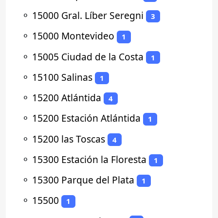
⚬
15000 Gral. Líber Seregni
3
⚬
15000 Montevideo
1
⚬
15005 Ciudad de la Costa
1
⚬
15100 Salinas
1
⚬
15200 Atlántida
4
⚬
15200 Estación Atlántida
1
⚬
15200 las Toscas
4
⚬
15300 Estación la Floresta
1
⚬
15300 Parque del Plata
1
⚬
15500
1