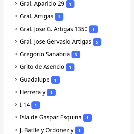
⚬
Gral. Aparicio 29
1
⚬
Gral. Artigas
1
⚬
Gral. Jose G. Artigas 1350
1
⚬
Gral. Jose Gervasio Artigas
5
⚬
Gregorio Sanabria
3
⚬
Grito de Asencio
1
⚬
Guadalupe
1
⚬
Herrera y
1
⚬
I 14
1
⚬
Isla de Gaspar Esquina
1
⚬
J. Batlle y Ordonez y
1