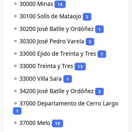
⚬
30000 Minas
15
⚬
30100 Solís de Mataojo
2
⚬
30200 José Batlle y Ordóñez
1
⚬
30300 José Pedro Varela
5
⚬
33000 Ejido de Treinta y Tres
1
⚬
33000 Treinta y Tres
13
⚬
33000 Villa Sara
1
⚬
34200 José Batlle y Ordóñez
2
⚬
37000 Departamento de Cerro Largo
1
⚬
37000 Melo
19