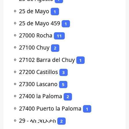
⚬
25 de Mayo
1
⚬
25 de Mayo 459
1
⚬
27000 Rocha
11
⚬
27100 Chuy
2
⚬
27102 Barra del Chuy
1
⚬
27200 Castillos
3
⚬
27300 Lascano
5
⚬
27400 la Paloma
2
⚬
27400 Puerto la Paloma
1
⚬
29 - ላስ ጋቢኦታስ
2