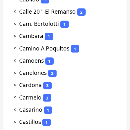
⚬
Calle 20 " El Remanso
2
⚬
Cam. Bertolotti
1
⚬
Cambara
1
⚬
Camino A Poquitos
1
⚬
Camoens
1
⚬
Canelones
2
⚬
Cardona
3
⚬
Carmelo
3
⚬
Casarino
1
⚬
Castillos
1