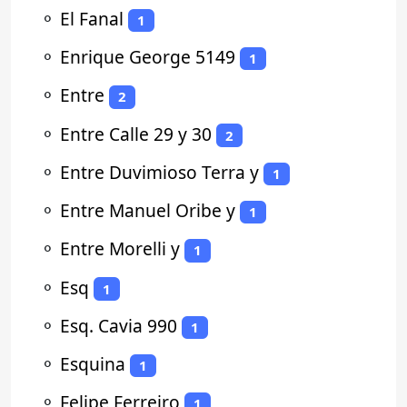
⚬
El Fanal
1
⚬
Enrique George 5149
1
⚬
Entre
2
⚬
Entre Calle 29 y 30
2
⚬
Entre Duvimioso Terra y
1
⚬
Entre Manuel Oribe y
1
⚬
Entre Morelli y
1
⚬
Esq
1
⚬
Esq. Cavia 990
1
⚬
Esquina
1
⚬
Felipe Ferreiro
1