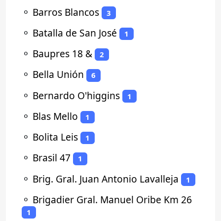
⚬
Barros Blancos
3
⚬
Batalla de San José
1
⚬
Baupres 18 &
2
⚬
Bella Unión
6
⚬
Bernardo O'higgins
1
⚬
Blas Mello
1
⚬
Bolita Leis
1
⚬
Brasil 47
1
⚬
Brig. Gral. Juan Antonio Lavalleja
1
⚬
Brigadier Gral. Manuel Oribe Km 26
1