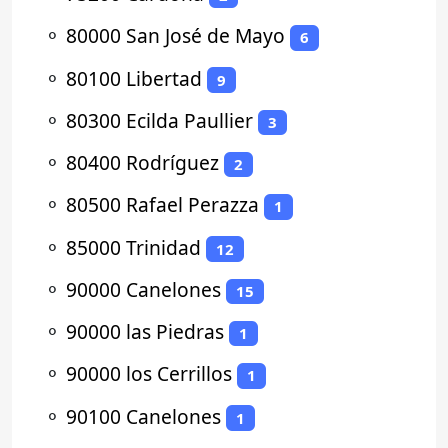
⚬
80000 San José de Mayo
6
⚬
80100 Libertad
9
⚬
80300 Ecilda Paullier
3
⚬
80400 Rodríguez
2
⚬
80500 Rafael Perazza
1
⚬
85000 Trinidad
12
⚬
90000 Canelones
15
⚬
90000 las Piedras
1
⚬
90000 los Cerrillos
1
⚬
90100 Canelones
1