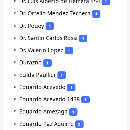
⚬
Dr. Luis Alberto de Herrera 454
1
⚬
Dr. Ortelio Mendez Techera
1
⚬
Dr. Pouey
1
⚬
Dr. Santin Carlos Rossi
1
⚬
Dr. Valerio Lopez
1
⚬
Durazno
1
⚬
Ecilda Paullier
1
⚬
Eduardo Acevedo
1
⚬
Eduardo Acevedo 1438
1
⚬
Eduardo Amezaga
1
⚬
Eduardo Paz Aguirre
2