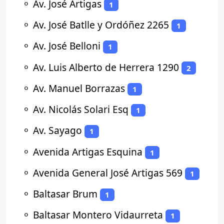
⚬
Av. José Artigas
1
⚬
Av. José Batlle y Ordóñez 2265
1
⚬
Av. José Belloni
1
⚬
Av. Luis Alberto de Herrera 1290
2
⚬
Av. Manuel Borrazas
1
⚬
Av. Nicolás Solari Esq
1
⚬
Av. Sayago
1
⚬
Avenida Artigas Esquina
1
⚬
Avenida General José Artigas 569
1
⚬
Baltasar Brum
1
⚬
Baltasar Montero Vidaurreta
1