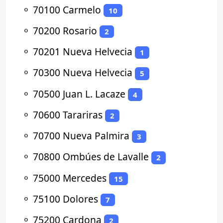
⚬
70100 Carmelo
10
⚬
70200 Rosario
2
⚬
70201 Nueva Helvecia
1
⚬
70300 Nueva Helvecia
5
⚬
70500 Juan L. Lacaze
4
⚬
70600 Tarariras
2
⚬
70700 Nueva Palmira
3
⚬
70800 Ombúes de Lavalle
2
⚬
75000 Mercedes
15
⚬
75100 Dolores
7
⚬
75200 Cardona
2