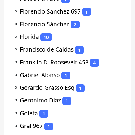
⚬
Florencio Sanchez 697
1
⚬
Florencio Sánchez
2
⚬
Florida
10
⚬
Francisco de Caldas
1
⚬
Franklin D. Roosevelt 458
4
⚬
Gabriel Alonso
1
⚬
Gerardo Grasso Esq
1
⚬
Geronimo Diaz
1
⚬
Goleta
1
⚬
Gral 967
1