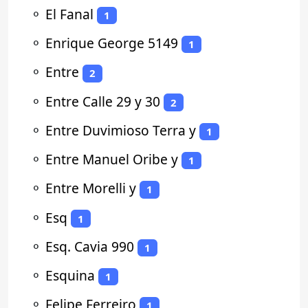
⚬
El Fanal
1
⚬
Enrique George 5149
1
⚬
Entre
2
⚬
Entre Calle 29 y 30
2
⚬
Entre Duvimioso Terra y
1
⚬
Entre Manuel Oribe y
1
⚬
Entre Morelli y
1
⚬
Esq
1
⚬
Esq. Cavia 990
1
⚬
Esquina
1
⚬
Felipe Ferreiro
1