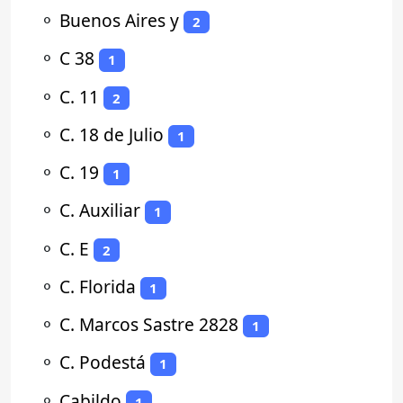
⚬
Buenos Aires y
2
⚬
C 38
1
⚬
C. 11
2
⚬
C. 18 de Julio
1
⚬
C. 19
1
⚬
C. Auxiliar
1
⚬
C. E
2
⚬
C. Florida
1
⚬
C. Marcos Sastre 2828
1
⚬
C. Podestá
1
⚬
Cabildo
1