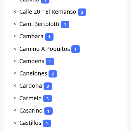
⚬
Calle 20 " El Remanso
2
⚬
Cam. Bertolotti
1
⚬
Cambara
1
⚬
Camino A Poquitos
1
⚬
Camoens
1
⚬
Canelones
2
⚬
Cardona
3
⚬
Carmelo
3
⚬
Casarino
1
⚬
Castillos
1