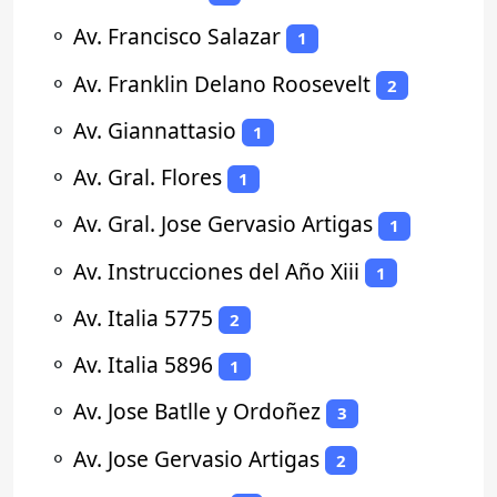
⚬
Av. Francisco Salazar
1
⚬
Av. Franklin Delano Roosevelt
2
⚬
Av. Giannattasio
1
⚬
Av. Gral. Flores
1
⚬
Av. Gral. Jose Gervasio Artigas
1
⚬
Av. Instrucciones del Año Xiii
1
⚬
Av. Italia 5775
2
⚬
Av. Italia 5896
1
⚬
Av. Jose Batlle y Ordoñez
3
⚬
Av. Jose Gervasio Artigas
2