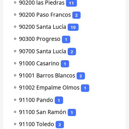
⚬
90200 las Piedras
11
⚬
90200 Paso Francos
2
⚬
90200 Santa Lucía
10
⚬
90300 Progreso
1
⚬
90700 Santa Lucía
2
⚬
91000 Casarino
1
⚬
91001 Barros Blancos
2
⚬
91002 Empalme Olmos
1
⚬
91100 Pando
1
⚬
91100 San Ramón
1
⚬
91100 Toledo
2