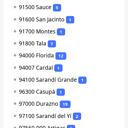
⚬
91500 Sauce
5
⚬
91600 San Jacinto
1
⚬
91700 Montes
1
⚬
91800 Tala
7
⚬
94000 Florida
12
⚬
94007 Cardal
1
⚬
94100 Sarandí Grande
1
⚬
96300 Casupá
1
⚬
97000 Durazno
19
⚬
97100 Sarandí del Yí
2
⚬
97560-000 Artigas