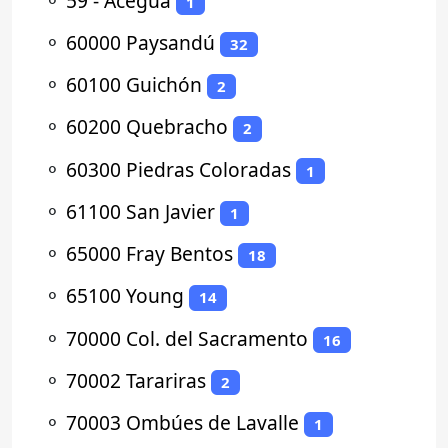
⚬
59 - Aceguá
1
⚬
60000 Paysandú
32
⚬
60100 Guichón
2
⚬
60200 Quebracho
2
⚬
60300 Piedras Coloradas
1
⚬
61100 San Javier
1
⚬
65000 Fray Bentos
18
⚬
65100 Young
14
⚬
70000 Col. del Sacramento
16
⚬
70002 Tarariras
2
⚬
70003 Ombúes de Lavalle
1