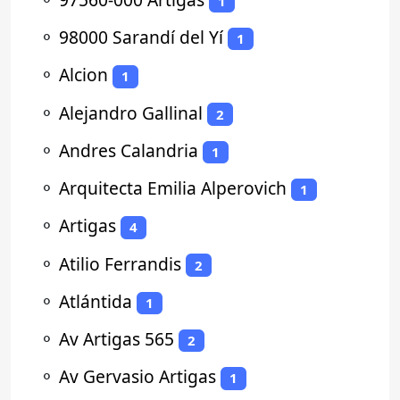
1
⚬
98000 Sarandí del Yí
1
⚬
Alcion
1
⚬
Alejandro Gallinal
2
⚬
Andres Calandria
1
⚬
Arquitecta Emilia Alperovich
1
⚬
Artigas
4
⚬
Atilio Ferrandis
2
⚬
Atlántida
1
⚬
Av Artigas 565
2
⚬
Av Gervasio Artigas
1