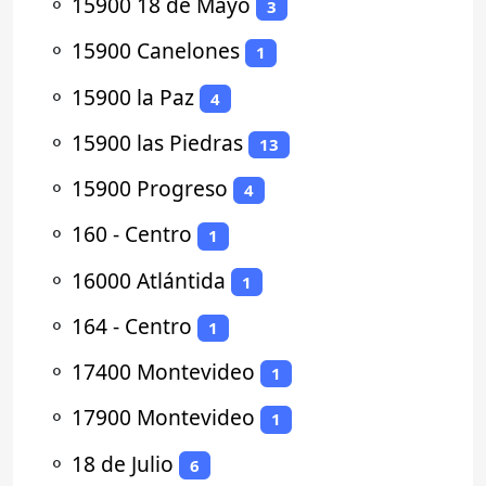
⚬
15900 18 de Mayo
3
⚬
15900 Canelones
1
⚬
15900 la Paz
4
⚬
15900 las Piedras
13
⚬
15900 Progreso
4
⚬
160 - Centro
1
⚬
16000 Atlántida
1
⚬
164 - Centro
1
⚬
17400 Montevideo
1
⚬
17900 Montevideo
1
⚬
18 de Julio
6