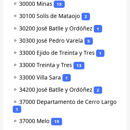
⚬
30000 Minas
15
⚬
30100 Solís de Mataojo
2
⚬
30200 José Batlle y Ordóñez
1
⚬
30300 José Pedro Varela
5
⚬
33000 Ejido de Treinta y Tres
1
⚬
33000 Treinta y Tres
13
⚬
33000 Villa Sara
1
⚬
34200 José Batlle y Ordóñez
2
⚬
37000 Departamento de Cerro Largo
1
⚬
37000 Melo
19