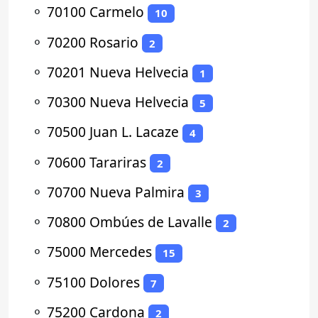
⚬
70100 Carmelo
10
⚬
70200 Rosario
2
⚬
70201 Nueva Helvecia
1
⚬
70300 Nueva Helvecia
5
⚬
70500 Juan L. Lacaze
4
⚬
70600 Tarariras
2
⚬
70700 Nueva Palmira
3
⚬
70800 Ombúes de Lavalle
2
⚬
75000 Mercedes
15
⚬
75100 Dolores
7
⚬
75200 Cardona
2