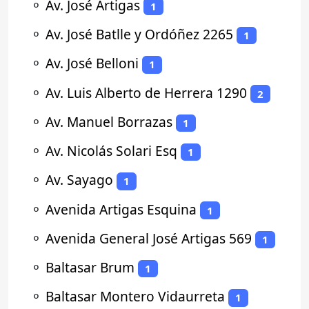
⚬
Av. José Artigas
1
⚬
Av. José Batlle y Ordóñez 2265
1
⚬
Av. José Belloni
1
⚬
Av. Luis Alberto de Herrera 1290
2
⚬
Av. Manuel Borrazas
1
⚬
Av. Nicolás Solari Esq
1
⚬
Av. Sayago
1
⚬
Avenida Artigas Esquina
1
⚬
Avenida General José Artigas 569
1
⚬
Baltasar Brum
1
⚬
Baltasar Montero Vidaurreta
1