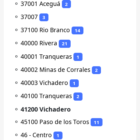
⚬
37001 Aceguá
2
⚬
37007
3
⚬
37100 Rio Branco
14
⚬
40000 Rivera
21
⚬
40001 Tranqueras
1
⚬
40002 Minas de Corrales
2
⚬
40003 Vichadero
1
⚬
40100 Tranqueras
2
⚬
41200 Vichadero
⚬
45100 Paso de los Toros
11
⚬
46 - Centro
1