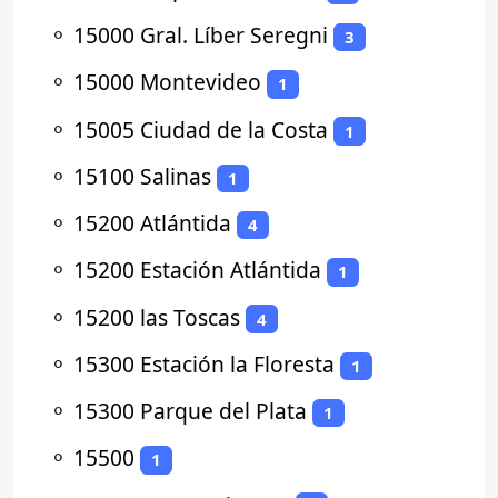
⚬
15000 Gral. Líber Seregni
3
⚬
15000 Montevideo
1
⚬
15005 Ciudad de la Costa
1
⚬
15100 Salinas
1
⚬
15200 Atlántida
4
⚬
15200 Estación Atlántida
1
⚬
15200 las Toscas
4
⚬
15300 Estación la Floresta
1
⚬
15300 Parque del Plata
1
⚬
15500
1