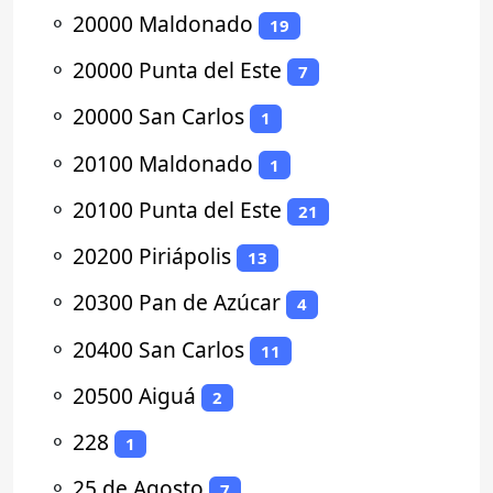
⚬
20000 Maldonado
19
⚬
20000 Punta del Este
7
⚬
20000 San Carlos
1
⚬
20100 Maldonado
1
⚬
20100 Punta del Este
21
⚬
20200 Piriápolis
13
⚬
20300 Pan de Azúcar
4
⚬
20400 San Carlos
11
⚬
20500 Aiguá
2
⚬
228
1
⚬
25 de Agosto
7