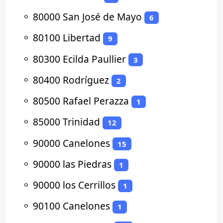
⚬
80000 San José de Mayo
6
⚬
80100 Libertad
9
⚬
80300 Ecilda Paullier
3
⚬
80400 Rodríguez
2
⚬
80500 Rafael Perazza
1
⚬
85000 Trinidad
12
⚬
90000 Canelones
15
⚬
90000 las Piedras
1
⚬
90000 los Cerrillos
1
⚬
90100 Canelones
1