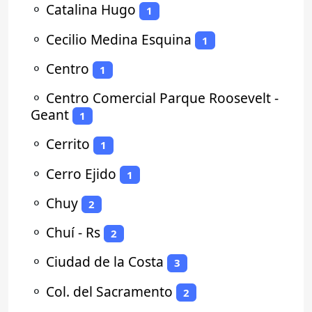
⚬
Catalina Hugo
1
⚬
Cecilio Medina Esquina
1
⚬
Centro
1
⚬
Centro Comercial Parque Roosevelt -
Geant
1
⚬
Cerrito
1
⚬
Cerro Ejido
1
⚬
Chuy
2
⚬
Chuí - Rs
2
⚬
Ciudad de la Costa
3
⚬
Col. del Sacramento
2