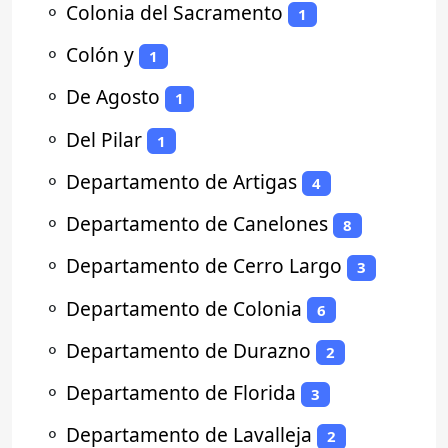
⚬
Colonia del Sacramento
1
⚬
Colón y
1
⚬
De Agosto
1
⚬
Del Pilar
1
⚬
Departamento de Artigas
4
⚬
Departamento de Canelones
8
⚬
Departamento de Cerro Largo
3
⚬
Departamento de Colonia
6
⚬
Departamento de Durazno
2
⚬
Departamento de Florida
3
⚬
Departamento de Lavalleja
2