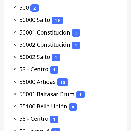
⚬
500
2
⚬
50000 Salto
19
⚬
50001 Constitución
1
⚬
50002 Constitución
1
⚬
50002 Salto
1
⚬
53 - Centro
1
⚬
55000 Artigas
16
⚬
55001 Baltasar Brum
1
⚬
55100 Bella Unión
8
⚬
58 - Centro
1