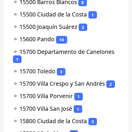
⚬
15500 Barros Blancos
8
⚬
15500 Ciudad de la Costa
1
⚬
15500 Joaquín Suárez
2
⚬
15600 Pando
16
⚬
15700 Departamento de Canelones
1
⚬
15700 Toledo
3
⚬
15700 Villa Crespo y San Andrés
2
⚬
15700 Villa Porvenir
1
⚬
15700 Villa San José
1
⚬
15800 Ciudad de la Costa
3