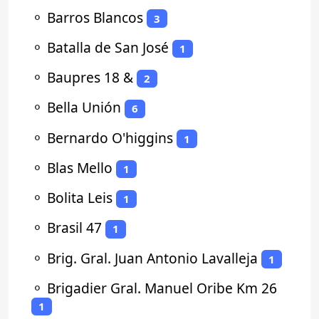
⚬
Barros Blancos
3
⚬
Batalla de San José
1
⚬
Baupres 18 &
2
⚬
Bella Unión
6
⚬
Bernardo O'higgins
1
⚬
Blas Mello
1
⚬
Bolita Leis
1
⚬
Brasil 47
1
⚬
Brig. Gral. Juan Antonio Lavalleja
1
⚬
Brigadier Gral. Manuel Oribe Km 26
1