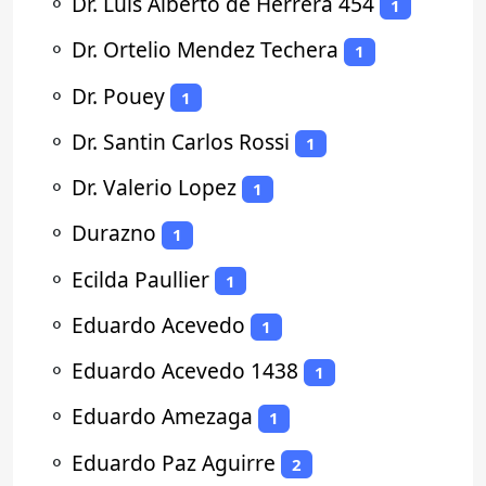
⚬
Dr. Luis Alberto de Herrera 454
1
⚬
Dr. Ortelio Mendez Techera
1
⚬
Dr. Pouey
1
⚬
Dr. Santin Carlos Rossi
1
⚬
Dr. Valerio Lopez
1
⚬
Durazno
1
⚬
Ecilda Paullier
1
⚬
Eduardo Acevedo
1
⚬
Eduardo Acevedo 1438
1
⚬
Eduardo Amezaga
1
⚬
Eduardo Paz Aguirre
2