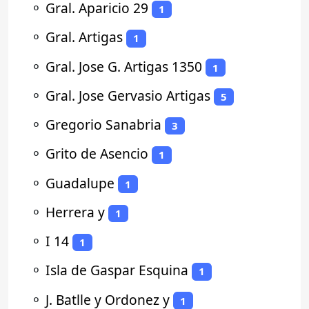
⚬
Gral. Aparicio 29
1
⚬
Gral. Artigas
1
⚬
Gral. Jose G. Artigas 1350
1
⚬
Gral. Jose Gervasio Artigas
5
⚬
Gregorio Sanabria
3
⚬
Grito de Asencio
1
⚬
Guadalupe
1
⚬
Herrera y
1
⚬
I 14
1
⚬
Isla de Gaspar Esquina
1
⚬
J. Batlle y Ordonez y
1