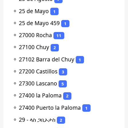
⚬
25 de Mayo
1
⚬
25 de Mayo 459
1
⚬
27000 Rocha
11
⚬
27100 Chuy
2
⚬
27102 Barra del Chuy
1
⚬
27200 Castillos
3
⚬
27300 Lascano
5
⚬
27400 la Paloma
2
⚬
27400 Puerto la Paloma
1
⚬
29 - ላስ ጋቢኦታስ
2