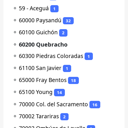
⚬
59 - Aceguá
1
⚬
60000 Paysandú
32
⚬
60100 Guichón
2
⚬
60200 Quebracho
⚬
60300 Piedras Coloradas
1
⚬
61100 San Javier
1
⚬
65000 Fray Bentos
18
⚬
65100 Young
14
⚬
70000 Col. del Sacramento
16
⚬
70002 Tarariras
2