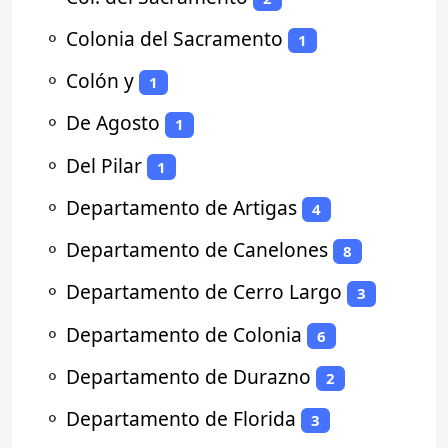
⚬
Colonia del Sacramento
1
⚬
Colón y
1
⚬
De Agosto
1
⚬
Del Pilar
1
⚬
Departamento de Artigas
4
⚬
Departamento de Canelones
8
⚬
Departamento de Cerro Largo
3
⚬
Departamento de Colonia
6
⚬
Departamento de Durazno
2
⚬
Departamento de Florida
3