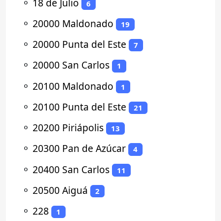
⚬
18 de Julio
6
⚬
20000 Maldonado
19
⚬
20000 Punta del Este
7
⚬
20000 San Carlos
1
⚬
20100 Maldonado
1
⚬
20100 Punta del Este
21
⚬
20200 Piriápolis
13
⚬
20300 Pan de Azúcar
4
⚬
20400 San Carlos
11
⚬
20500 Aiguá
2
⚬
228
1