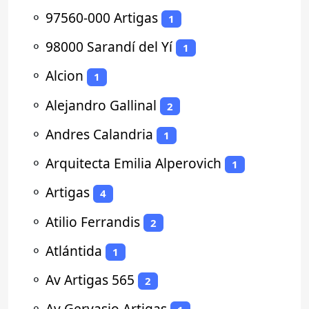
⚬
97560-000 Artigas
1
⚬
98000 Sarandí del Yí
1
⚬
Alcion
1
⚬
Alejandro Gallinal
2
⚬
Andres Calandria
1
⚬
Arquitecta Emilia Alperovich
1
⚬
Artigas
4
⚬
Atilio Ferrandis
2
⚬
Atlántida
1
⚬
Av Artigas 565
2
⚬
Av Gervasio Artigas