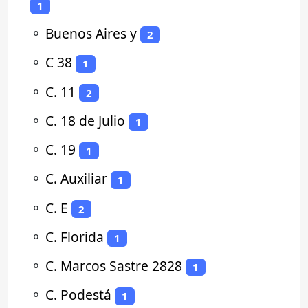
1
⚬
Buenos Aires y
2
⚬
C 38
1
⚬
C. 11
2
⚬
C. 18 de Julio
1
⚬
C. 19
1
⚬
C. Auxiliar
1
⚬
C. E
2
⚬
C. Florida
1
⚬
C. Marcos Sastre 2828
1
⚬
C. Podestá
1