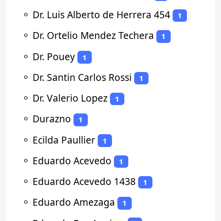
⚬
Dr. Luis Alberto de Herrera 454
1
⚬
Dr. Ortelio Mendez Techera
1
⚬
Dr. Pouey
1
⚬
Dr. Santin Carlos Rossi
1
⚬
Dr. Valerio Lopez
1
⚬
Durazno
1
⚬
Ecilda Paullier
1
⚬
Eduardo Acevedo
1
⚬
Eduardo Acevedo 1438
1
⚬
Eduardo Amezaga
1