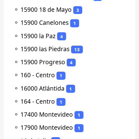
⚬
15900 18 de Mayo
3
⚬
15900 Canelones
1
⚬
15900 la Paz
4
⚬
15900 las Piedras
13
⚬
15900 Progreso
4
⚬
160 - Centro
1
⚬
16000 Atlántida
1
⚬
164 - Centro
1
⚬
17400 Montevideo
1
⚬
17900 Montevideo
1