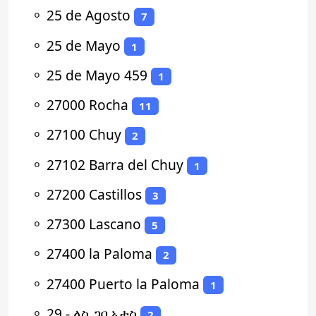
⚬
25 de Agosto
7
⚬
25 de Mayo
1
⚬
25 de Mayo 459
1
⚬
27000 Rocha
11
⚬
27100 Chuy
2
⚬
27102 Barra del Chuy
1
⚬
27200 Castillos
3
⚬
27300 Lascano
5
⚬
27400 la Paloma
2
⚬
27400 Puerto la Paloma
1
⚬
29 - ላስ ጋቢኦታስ
2