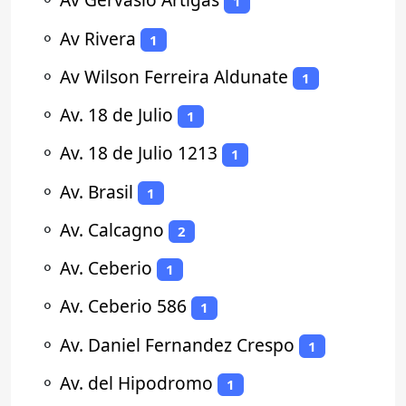
1
⚬
Av Rivera
1
⚬
Av Wilson Ferreira Aldunate
1
⚬
Av. 18 de Julio
1
⚬
Av. 18 de Julio 1213
1
⚬
Av. Brasil
1
⚬
Av. Calcagno
2
⚬
Av. Ceberio
1
⚬
Av. Ceberio 586
1
⚬
Av. Daniel Fernandez Crespo
1
⚬
Av. del Hipodromo
1