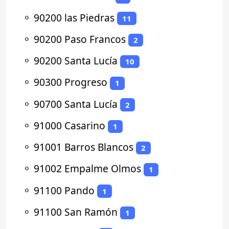
⚬
90200 las Piedras
11
⚬
90200 Paso Francos
2
⚬
90200 Santa Lucía
10
⚬
90300 Progreso
1
⚬
90700 Santa Lucía
2
⚬
91000 Casarino
1
⚬
91001 Barros Blancos
2
⚬
91002 Empalme Olmos
1
⚬
91100 Pando
1
⚬
91100 San Ramón
1