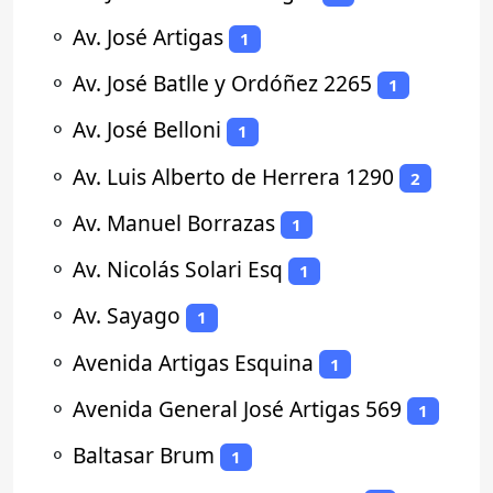
⚬
Av. José Artigas
1
⚬
Av. José Batlle y Ordóñez 2265
1
⚬
Av. José Belloni
1
⚬
Av. Luis Alberto de Herrera 1290
2
⚬
Av. Manuel Borrazas
1
⚬
Av. Nicolás Solari Esq
1
⚬
Av. Sayago
1
⚬
Avenida Artigas Esquina
1
⚬
Avenida General José Artigas 569
1
⚬
Baltasar Brum
1