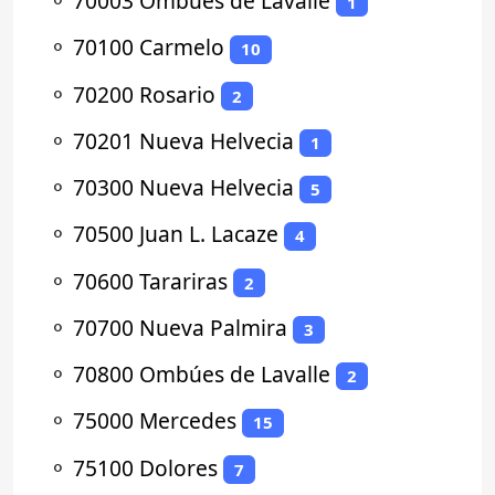
⚬
70003 Ombúes de Lavalle
1
⚬
70100 Carmelo
10
⚬
70200 Rosario
2
⚬
70201 Nueva Helvecia
1
⚬
70300 Nueva Helvecia
5
⚬
70500 Juan L. Lacaze
4
⚬
70600 Tarariras
2
⚬
70700 Nueva Palmira
3
⚬
70800 Ombúes de Lavalle
2
⚬
75000 Mercedes
15
⚬
75100 Dolores
7