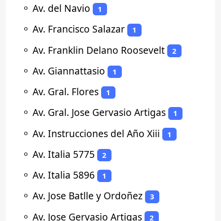
⚬
Av. del Navio
1
⚬
Av. Francisco Salazar
1
⚬
Av. Franklin Delano Roosevelt
2
⚬
Av. Giannattasio
1
⚬
Av. Gral. Flores
1
⚬
Av. Gral. Jose Gervasio Artigas
1
⚬
Av. Instrucciones del Año Xiii
1
⚬
Av. Italia 5775
2
⚬
Av. Italia 5896
1
⚬
Av. Jose Batlle y Ordoñez
3
⚬
Av. Jose Gervasio Artigas
2