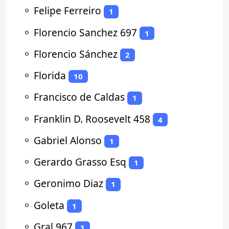
⚬
Felipe Ferreiro
1
⚬
Florencio Sanchez 697
1
⚬
Florencio Sánchez
2
⚬
Florida
10
⚬
Francisco de Caldas
1
⚬
Franklin D. Roosevelt 458
4
⚬
Gabriel Alonso
1
⚬
Gerardo Grasso Esq
1
⚬
Geronimo Diaz
1
⚬
Goleta
1
⚬
Gral 967
1