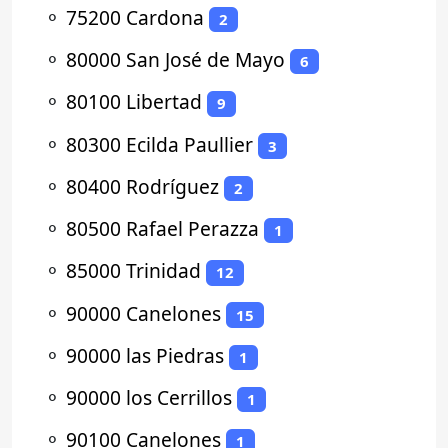
⚬
75200 Cardona
2
⚬
80000 San José de Mayo
6
⚬
80100 Libertad
9
⚬
80300 Ecilda Paullier
3
⚬
80400 Rodríguez
2
⚬
80500 Rafael Perazza
1
⚬
85000 Trinidad
12
⚬
90000 Canelones
15
⚬
90000 las Piedras
1
⚬
90000 los Cerrillos
1
⚬
90100 Canelones
1