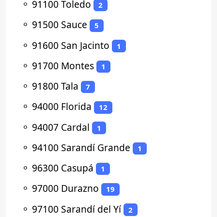
⚬
91100 Toledo
2
⚬
91500 Sauce
5
⚬
91600 San Jacinto
1
⚬
91700 Montes
1
⚬
91800 Tala
7
⚬
94000 Florida
12
⚬
94007 Cardal
1
⚬
94100 Sarandí Grande
1
⚬
96300 Casupá
1
⚬
97000 Durazno
19
⚬
97100 Sarandí del Yí
2