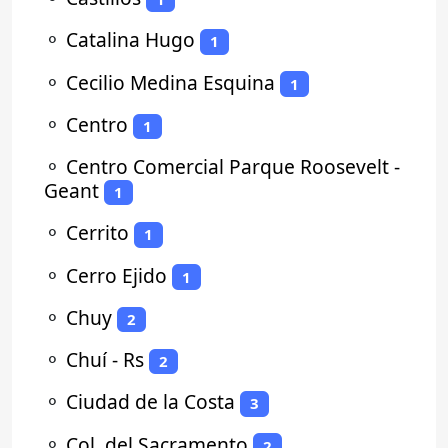
⚬
Catalina Hugo
1
⚬
Cecilio Medina Esquina
1
⚬
Centro
1
⚬
Centro Comercial Parque Roosevelt -
Geant
1
⚬
Cerrito
1
⚬
Cerro Ejido
1
⚬
Chuy
2
⚬
Chuí - Rs
2
⚬
Ciudad de la Costa
3
⚬
Col. del Sacramento
2