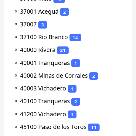
⚬
37001 Aceguá
2
⚬
37007
3
⚬
37100 Rio Branco
14
⚬
40000 Rivera
21
⚬
40001 Tranqueras
1
⚬
40002 Minas de Corrales
2
⚬
40003 Vichadero
1
⚬
40100 Tranqueras
2
⚬
41200 Vichadero
1
⚬
45100 Paso de los Toros
11