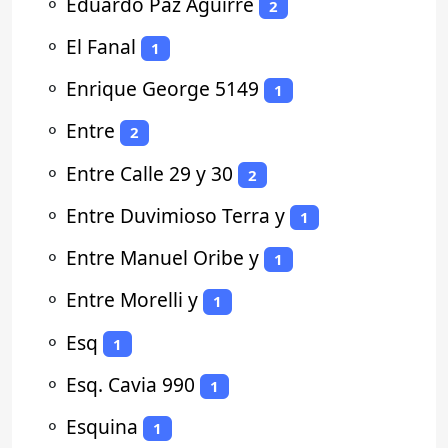
⚬
Eduardo Paz Aguirre
2
⚬
El Fanal
1
⚬
Enrique George 5149
1
⚬
Entre
2
⚬
Entre Calle 29 y 30
2
⚬
Entre Duvimioso Terra y
1
⚬
Entre Manuel Oribe y
1
⚬
Entre Morelli y
1
⚬
Esq
1
⚬
Esq. Cavia 990
1
⚬
Esquina
1