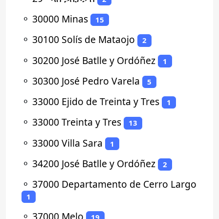
⚬
30000 Minas
15
⚬
30100 Solís de Mataojo
2
⚬
30200 José Batlle y Ordóñez
1
⚬
30300 José Pedro Varela
5
⚬
33000 Ejido de Treinta y Tres
1
⚬
33000 Treinta y Tres
13
⚬
33000 Villa Sara
1
⚬
34200 José Batlle y Ordóñez
2
⚬
37000 Departamento de Cerro Largo
1
⚬
37000 Melo
19