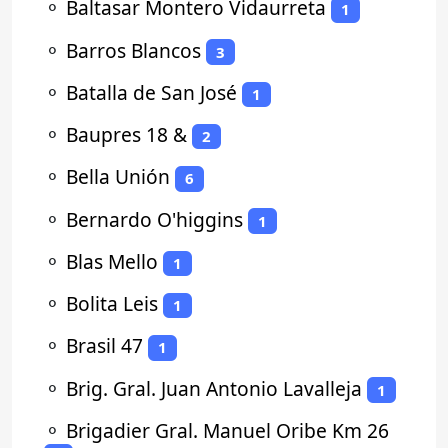
⚬
Baltasar Montero Vidaurreta
1
⚬
Barros Blancos
3
⚬
Batalla de San José
1
⚬
Baupres 18 &
2
⚬
Bella Unión
6
⚬
Bernardo O'higgins
1
⚬
Blas Mello
1
⚬
Bolita Leis
1
⚬
Brasil 47
1
⚬
Brig. Gral. Juan Antonio Lavalleja
1
⚬
Brigadier Gral. Manuel Oribe Km 26