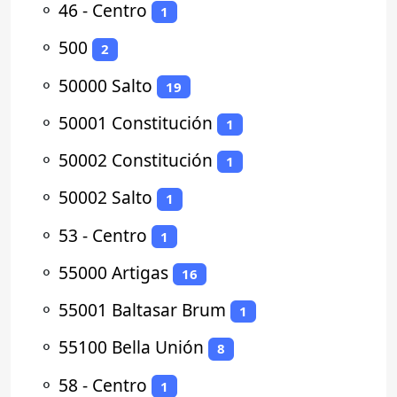
⚬
46 - Centro
1
⚬
500
2
⚬
50000 Salto
19
⚬
50001 Constitución
1
⚬
50002 Constitución
1
⚬
50002 Salto
1
⚬
53 - Centro
1
⚬
55000 Artigas
16
⚬
55001 Baltasar Brum
1
⚬
55100 Bella Unión
8
⚬
58 - Centro
1