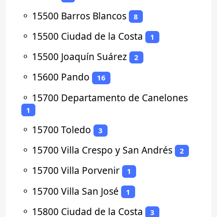
⚬
15500 Barros Blancos
8
⚬
15500 Ciudad de la Costa
1
⚬
15500 Joaquín Suárez
2
⚬
15600 Pando
16
⚬
15700 Departamento de Canelones
1
⚬
15700 Toledo
3
⚬
15700 Villa Crespo y San Andrés
2
⚬
15700 Villa Porvenir
1
⚬
15700 Villa San José
1
⚬
15800 Ciudad de la Costa
3