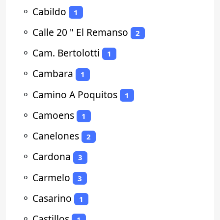
⚬
Cabildo
1
⚬
Calle 20 " El Remanso
2
⚬
Cam. Bertolotti
1
⚬
Cambara
1
⚬
Camino A Poquitos
1
⚬
Camoens
1
⚬
Canelones
2
⚬
Cardona
3
⚬
Carmelo
3
⚬
Casarino
1
⚬
Castillos
1