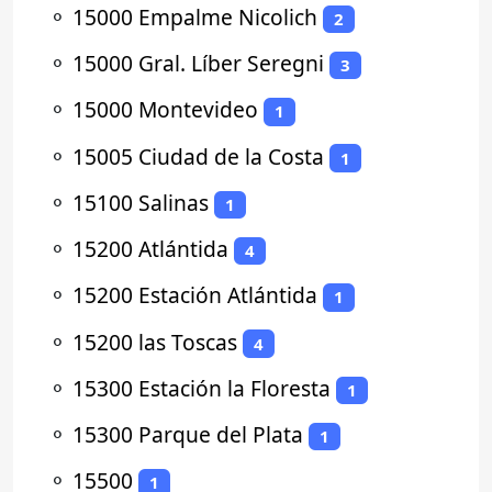
⚬
15000 Empalme Nicolich
2
⚬
15000 Gral. Líber Seregni
3
⚬
15000 Montevideo
1
⚬
15005 Ciudad de la Costa
1
⚬
15100 Salinas
1
⚬
15200 Atlántida
4
⚬
15200 Estación Atlántida
1
⚬
15200 las Toscas
4
⚬
15300 Estación la Floresta
1
⚬
15300 Parque del Plata
1
⚬
15500
1