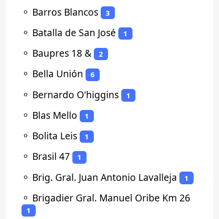
⚬
Barros Blancos
3
⚬
Batalla de San José
1
⚬
Baupres 18 &
2
⚬
Bella Unión
6
⚬
Bernardo O'higgins
1
⚬
Blas Mello
1
⚬
Bolita Leis
1
⚬
Brasil 47
1
⚬
Brig. Gral. Juan Antonio Lavalleja
1
⚬
Brigadier Gral. Manuel Oribe Km 26
1