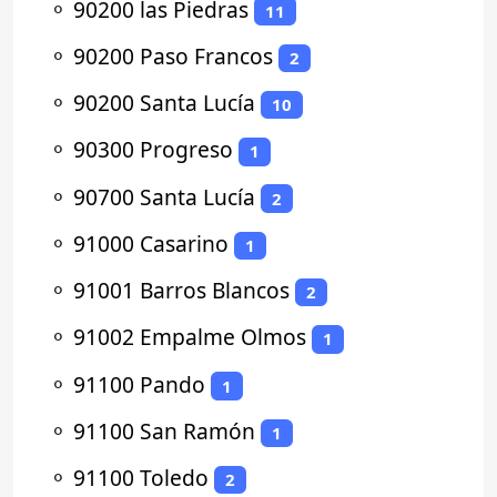
⚬
90200 las Piedras
11
⚬
90200 Paso Francos
2
⚬
90200 Santa Lucía
10
⚬
90300 Progreso
1
⚬
90700 Santa Lucía
2
⚬
91000 Casarino
1
⚬
91001 Barros Blancos
2
⚬
91002 Empalme Olmos
1
⚬
91100 Pando
1
⚬
91100 San Ramón
1
⚬
91100 Toledo
2