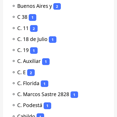
⚬
Buenos Aires y
2
⚬
C 38
1
⚬
C. 11
2
⚬
C. 18 de Julio
1
⚬
C. 19
1
⚬
C. Auxiliar
1
⚬
C. E
2
⚬
C. Florida
1
⚬
C. Marcos Sastre 2828
1
⚬
C. Podestá
1
⚬
Cabildo
1