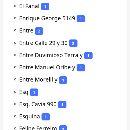
⚬
El Fanal
1
⚬
Enrique George 5149
1
⚬
Entre
2
⚬
Entre Calle 29 y 30
2
⚬
Entre Duvimioso Terra y
1
⚬
Entre Manuel Oribe y
1
⚬
Entre Morelli y
1
⚬
Esq
1
⚬
Esq. Cavia 990
1
⚬
Esquina
1
⚬
Felipe Ferreiro
1