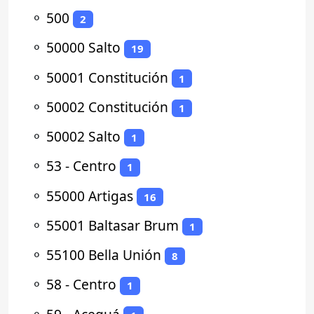
⚬
500
2
⚬
50000 Salto
19
⚬
50001 Constitución
1
⚬
50002 Constitución
1
⚬
50002 Salto
1
⚬
53 - Centro
1
⚬
55000 Artigas
16
⚬
55001 Baltasar Brum
1
⚬
55100 Bella Unión
8
⚬
58 - Centro
1