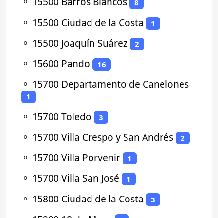
⚬
15500 Barros Blancos
8
⚬
15500 Ciudad de la Costa
1
⚬
15500 Joaquín Suárez
2
⚬
15600 Pando
16
⚬
15700 Departamento de Canelones
1
⚬
15700 Toledo
3
⚬
15700 Villa Crespo y San Andrés
2
⚬
15700 Villa Porvenir
1
⚬
15700 Villa San José
1
⚬
15800 Ciudad de la Costa
3