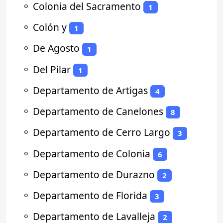
⚬
Colonia del Sacramento
1
⚬
Colón y
1
⚬
De Agosto
1
⚬
Del Pilar
1
⚬
Departamento de Artigas
4
⚬
Departamento de Canelones
8
⚬
Departamento de Cerro Largo
3
⚬
Departamento de Colonia
6
⚬
Departamento de Durazno
2
⚬
Departamento de Florida
3
⚬
Departamento de Lavalleja
2