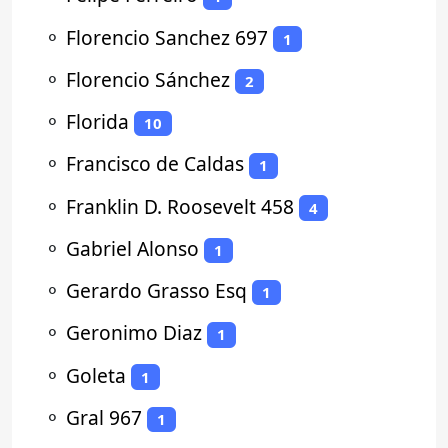
⚬
Florencio Sanchez 697
1
⚬
Florencio Sánchez
2
⚬
Florida
10
⚬
Francisco de Caldas
1
⚬
Franklin D. Roosevelt 458
4
⚬
Gabriel Alonso
1
⚬
Gerardo Grasso Esq
1
⚬
Geronimo Diaz
1
⚬
Goleta
1
⚬
Gral 967
1