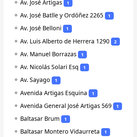
⚬
Av. José Artigas
1
⚬
Av. José Batlle y Ordóñez 2265
1
⚬
Av. José Belloni
1
⚬
Av. Luis Alberto de Herrera 1290
2
⚬
Av. Manuel Borrazas
1
⚬
Av. Nicolás Solari Esq
1
⚬
Av. Sayago
1
⚬
Avenida Artigas Esquina
1
⚬
Avenida General José Artigas 569
1
⚬
Baltasar Brum
1
⚬
Baltasar Montero Vidaurreta
1