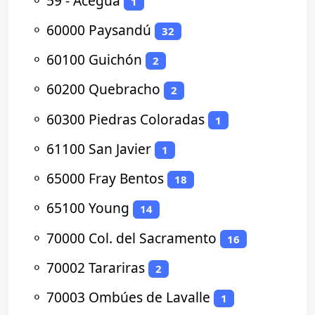
⚬
59 - Aceguá
1
⚬
60000 Paysandú
32
⚬
60100 Guichón
2
⚬
60200 Quebracho
2
⚬
60300 Piedras Coloradas
1
⚬
61100 San Javier
1
⚬
65000 Fray Bentos
18
⚬
65100 Young
14
⚬
70000 Col. del Sacramento
16
⚬
70002 Tarariras
2
⚬
70003 Ombúes de Lavalle
1