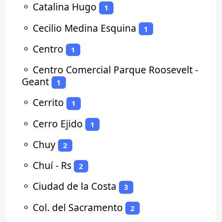
⚬
Catalina Hugo
1
⚬
Cecilio Medina Esquina
1
⚬
Centro
1
⚬
Centro Comercial Parque Roosevelt -
Geant
1
⚬
Cerrito
1
⚬
Cerro Ejido
1
⚬
Chuy
2
⚬
Chuí - Rs
2
⚬
Ciudad de la Costa
3
⚬
Col. del Sacramento
2