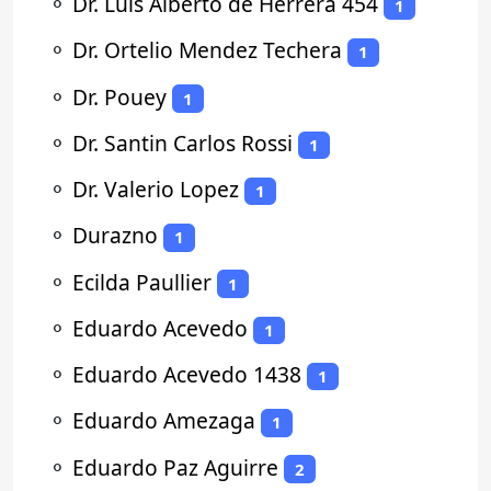
⚬
Dr. Luis Alberto de Herrera 454
1
⚬
Dr. Ortelio Mendez Techera
1
⚬
Dr. Pouey
1
⚬
Dr. Santin Carlos Rossi
1
⚬
Dr. Valerio Lopez
1
⚬
Durazno
1
⚬
Ecilda Paullier
1
⚬
Eduardo Acevedo
1
⚬
Eduardo Acevedo 1438
1
⚬
Eduardo Amezaga
1
⚬
Eduardo Paz Aguirre
2