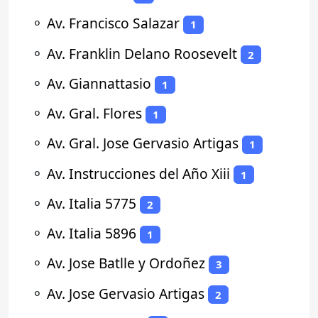
⚬
Av. Francisco Salazar
1
⚬
Av. Franklin Delano Roosevelt
2
⚬
Av. Giannattasio
1
⚬
Av. Gral. Flores
1
⚬
Av. Gral. Jose Gervasio Artigas
1
⚬
Av. Instrucciones del Año Xiii
1
⚬
Av. Italia 5775
2
⚬
Av. Italia 5896
1
⚬
Av. Jose Batlle y Ordoñez
3
⚬
Av. Jose Gervasio Artigas
2