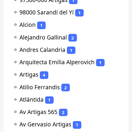
1
⚬
98000 Sarandí del Yí
1
⚬
Alcion
1
⚬
Alejandro Gallinal
2
⚬
Andres Calandria
1
⚬
Arquitecta Emilia Alperovich
1
⚬
Artigas
4
⚬
Atilio Ferrandis
2
⚬
Atlántida
1
⚬
Av Artigas 565
2
⚬
Av Gervasio Artigas
1