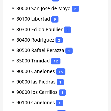
⚬
80000 San José de Mayo
6
⚬
80100 Libertad
9
⚬
80300 Ecilda Paullier
3
⚬
80400 Rodríguez
2
⚬
80500 Rafael Perazza
1
⚬
85000 Trinidad
12
⚬
90000 Canelones
15
⚬
90000 las Piedras
1
⚬
90000 los Cerrillos
1
⚬
90100 Canelones
1