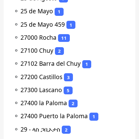
⚬
25 de Mayo
1
⚬
25 de Mayo 459
1
⚬
27000 Rocha
11
⚬
27100 Chuy
2
⚬
27102 Barra del Chuy
1
⚬
27200 Castillos
3
⚬
27300 Lascano
5
⚬
27400 la Paloma
2
⚬
27400 Puerto la Paloma
1
⚬
29 - ላስ ጋቢኦታስ
2