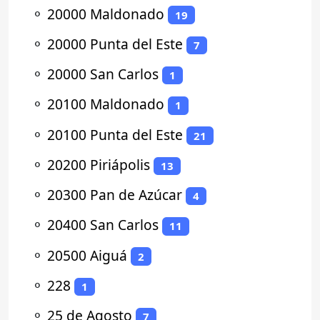
⚬
20000 Maldonado
19
⚬
20000 Punta del Este
7
⚬
20000 San Carlos
1
⚬
20100 Maldonado
1
⚬
20100 Punta del Este
21
⚬
20200 Piriápolis
13
⚬
20300 Pan de Azúcar
4
⚬
20400 San Carlos
11
⚬
20500 Aiguá
2
⚬
228
1
⚬
25 de Agosto
7