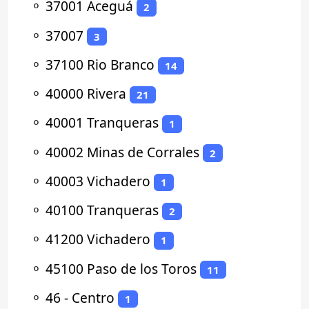
⚬
37001 Aceguá
2
⚬
37007
3
⚬
37100 Rio Branco
14
⚬
40000 Rivera
21
⚬
40001 Tranqueras
1
⚬
40002 Minas de Corrales
2
⚬
40003 Vichadero
1
⚬
40100 Tranqueras
2
⚬
41200 Vichadero
1
⚬
45100 Paso de los Toros
11
⚬
46 - Centro
1