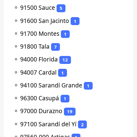
⚬
91500 Sauce
5
⚬
91600 San Jacinto
1
⚬
91700 Montes
1
⚬
91800 Tala
7
⚬
94000 Florida
12
⚬
94007 Cardal
1
⚬
94100 Sarandí Grande
1
⚬
96300 Casupá
1
⚬
97000 Durazno
19
⚬
97100 Sarandí del Yí
2
⚬
97560-000 Artigas