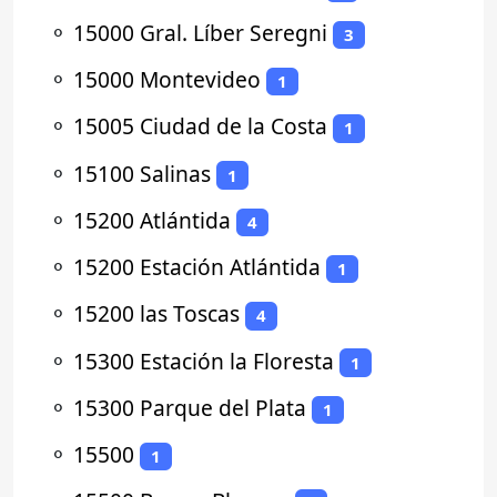
⚬
15000 Gral. Líber Seregni
3
⚬
15000 Montevideo
1
⚬
15005 Ciudad de la Costa
1
⚬
15100 Salinas
1
⚬
15200 Atlántida
4
⚬
15200 Estación Atlántida
1
⚬
15200 las Toscas
4
⚬
15300 Estación la Floresta
1
⚬
15300 Parque del Plata
1
⚬
15500
1