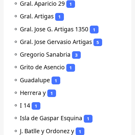
⚬
Gral. Aparicio 29
1
⚬
Gral. Artigas
1
⚬
Gral. Jose G. Artigas 1350
1
⚬
Gral. Jose Gervasio Artigas
5
⚬
Gregorio Sanabria
3
⚬
Grito de Asencio
1
⚬
Guadalupe
1
⚬
Herrera y
1
⚬
I 14
1
⚬
Isla de Gaspar Esquina
1
⚬
J. Batlle y Ordonez y
1