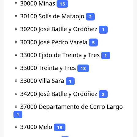
⚬
30000 Minas
15
⚬
30100 Solís de Mataojo
2
⚬
30200 José Batlle y Ordóñez
1
⚬
30300 José Pedro Varela
5
⚬
33000 Ejido de Treinta y Tres
1
⚬
33000 Treinta y Tres
13
⚬
33000 Villa Sara
1
⚬
34200 José Batlle y Ordóñez
2
⚬
37000 Departamento de Cerro Largo
1
⚬
37000 Melo
19