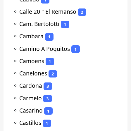
⚬
Calle 20 " El Remanso
2
⚬
Cam. Bertolotti
1
⚬
Cambara
1
⚬
Camino A Poquitos
1
⚬
Camoens
1
⚬
Canelones
2
⚬
Cardona
3
⚬
Carmelo
3
⚬
Casarino
1
⚬
Castillos
1