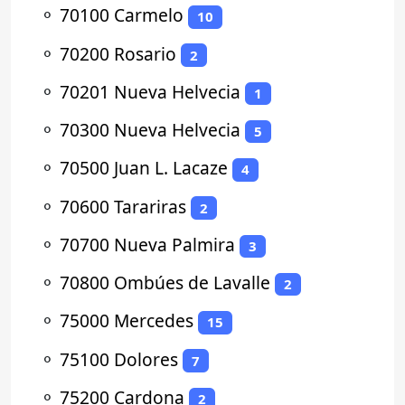
⚬
70100 Carmelo
10
⚬
70200 Rosario
2
⚬
70201 Nueva Helvecia
1
⚬
70300 Nueva Helvecia
5
⚬
70500 Juan L. Lacaze
4
⚬
70600 Tarariras
2
⚬
70700 Nueva Palmira
3
⚬
70800 Ombúes de Lavalle
2
⚬
75000 Mercedes
15
⚬
75100 Dolores
7
⚬
75200 Cardona
2