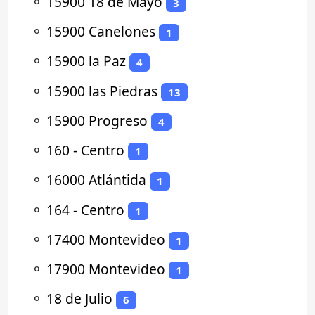
⚬
15900 18 de Mayo
3
⚬
15900 Canelones
1
⚬
15900 la Paz
4
⚬
15900 las Piedras
13
⚬
15900 Progreso
4
⚬
160 - Centro
1
⚬
16000 Atlántida
1
⚬
164 - Centro
1
⚬
17400 Montevideo
1
⚬
17900 Montevideo
1
⚬
18 de Julio
6