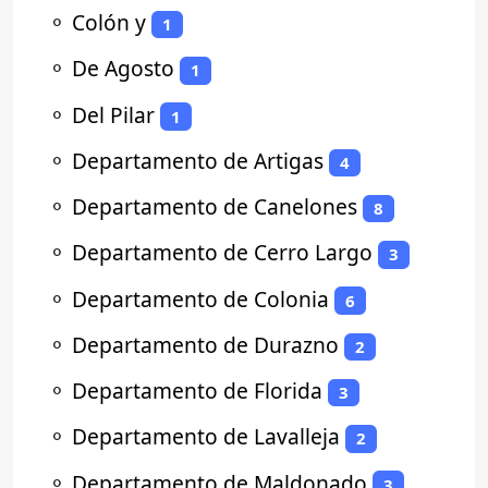
⚬
Colón y
1
⚬
De Agosto
1
⚬
Del Pilar
1
⚬
Departamento de Artigas
4
⚬
Departamento de Canelones
8
⚬
Departamento de Cerro Largo
3
⚬
Departamento de Colonia
6
⚬
Departamento de Durazno
2
⚬
Departamento de Florida
3
⚬
Departamento de Lavalleja
2
⚬
Departamento de Maldonado
3