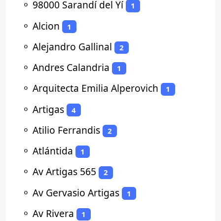
⚬
98000 Sarandí del Yí
1
⚬
Alcion
1
⚬
Alejandro Gallinal
2
⚬
Andres Calandria
1
⚬
Arquitecta Emilia Alperovich
1
⚬
Artigas
4
⚬
Atilio Ferrandis
2
⚬
Atlántida
1
⚬
Av Artigas 565
2
⚬
Av Gervasio Artigas
1
⚬
Av Rivera
1