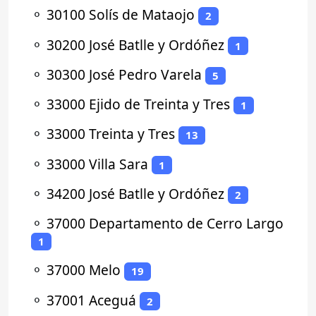
⚬
30100 Solís de Mataojo
2
⚬
30200 José Batlle y Ordóñez
1
⚬
30300 José Pedro Varela
5
⚬
33000 Ejido de Treinta y Tres
1
⚬
33000 Treinta y Tres
13
⚬
33000 Villa Sara
1
⚬
34200 José Batlle y Ordóñez
2
⚬
37000 Departamento de Cerro Largo
1
⚬
37000 Melo
19
⚬
37001 Aceguá
2