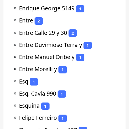
⚬
Enrique George 5149
1
⚬
Entre
2
⚬
Entre Calle 29 y 30
2
⚬
Entre Duvimioso Terra y
1
⚬
Entre Manuel Oribe y
1
⚬
Entre Morelli y
1
⚬
Esq
1
⚬
Esq. Cavia 990
1
⚬
Esquina
1
⚬
Felipe Ferreiro
1