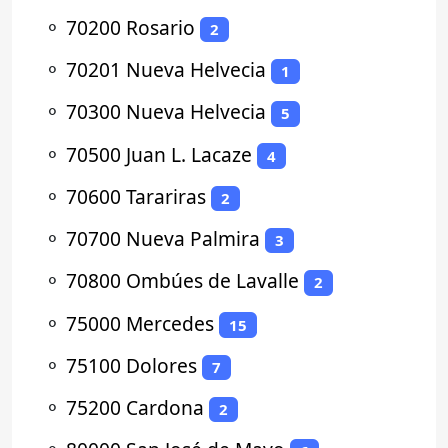
⚬
70200 Rosario
2
⚬
70201 Nueva Helvecia
1
⚬
70300 Nueva Helvecia
5
⚬
70500 Juan L. Lacaze
4
⚬
70600 Tarariras
2
⚬
70700 Nueva Palmira
3
⚬
70800 Ombúes de Lavalle
2
⚬
75000 Mercedes
15
⚬
75100 Dolores
7
⚬
75200 Cardona
2