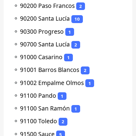
⚬
90200 Paso Francos
2
⚬
90200 Santa Lucía
10
⚬
90300 Progreso
1
⚬
90700 Santa Lucía
2
⚬
91000 Casarino
1
⚬
91001 Barros Blancos
2
⚬
91002 Empalme Olmos
1
⚬
91100 Pando
1
⚬
91100 San Ramón
1
⚬
91100 Toledo
2
⚬
91500 Sauce
5