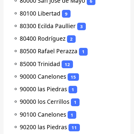
⚬
80000 San José de Mayo
6
⚬
80100 Libertad
9
⚬
80300 Ecilda Paullier
3
⚬
80400 Rodríguez
2
⚬
80500 Rafael Perazza
1
⚬
85000 Trinidad
12
⚬
90000 Canelones
15
⚬
90000 las Piedras
1
⚬
90000 los Cerrillos
1
⚬
90100 Canelones
1
⚬
90200 las Piedras
11