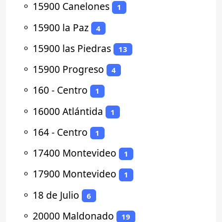
⚬
15900 Canelones
1
⚬
15900 la Paz
4
⚬
15900 las Piedras
13
⚬
15900 Progreso
4
⚬
160 - Centro
1
⚬
16000 Atlántida
1
⚬
164 - Centro
1
⚬
17400 Montevideo
1
⚬
17900 Montevideo
1
⚬
18 de Julio
6
⚬
20000 Maldonado
19