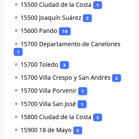
⚬
15500 Ciudad de la Costa
1
⚬
15500 Joaquín Suárez
2
⚬
15600 Pando
16
⚬
15700 Departamento de Canelones
1
⚬
15700 Toledo
3
⚬
15700 Villa Crespo y San Andrés
2
⚬
15700 Villa Porvenir
1
⚬
15700 Villa San José
1
⚬
15800 Ciudad de la Costa
3
⚬
15900 18 de Mayo
3