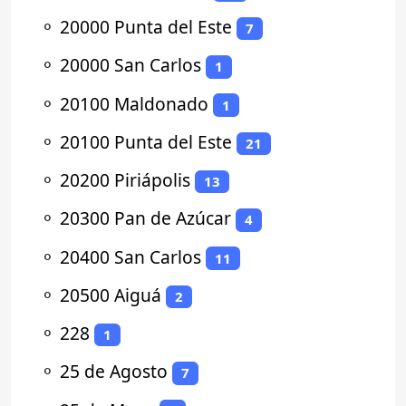
⚬
20000 Punta del Este
7
⚬
20000 San Carlos
1
⚬
20100 Maldonado
1
⚬
20100 Punta del Este
21
⚬
20200 Piriápolis
13
⚬
20300 Pan de Azúcar
4
⚬
20400 San Carlos
11
⚬
20500 Aiguá
2
⚬
228
1
⚬
25 de Agosto
7