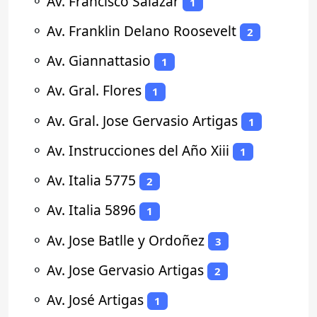
⚬
Av. Francisco Salazar
1
⚬
Av. Franklin Delano Roosevelt
2
⚬
Av. Giannattasio
1
⚬
Av. Gral. Flores
1
⚬
Av. Gral. Jose Gervasio Artigas
1
⚬
Av. Instrucciones del Año Xiii
1
⚬
Av. Italia 5775
2
⚬
Av. Italia 5896
1
⚬
Av. Jose Batlle y Ordoñez
3
⚬
Av. Jose Gervasio Artigas
2
⚬
Av. José Artigas
1