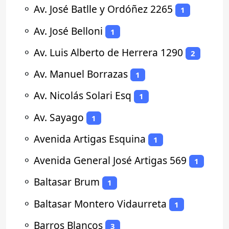
⚬
Av. José Batlle y Ordóñez 2265
1
⚬
Av. José Belloni
1
⚬
Av. Luis Alberto de Herrera 1290
2
⚬
Av. Manuel Borrazas
1
⚬
Av. Nicolás Solari Esq
1
⚬
Av. Sayago
1
⚬
Avenida Artigas Esquina
1
⚬
Avenida General José Artigas 569
1
⚬
Baltasar Brum
1
⚬
Baltasar Montero Vidaurreta
1
⚬
Barros Blancos
3