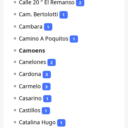
⚬
Calle 20 " El Remanso
2
⚬
Cam. Bertolotti
1
⚬
Cambara
1
⚬
Camino A Poquitos
1
⚬
Camoens
⚬
Canelones
2
⚬
Cardona
3
⚬
Carmelo
3
⚬
Casarino
1
⚬
Castillos
1
⚬
Catalina Hugo
1