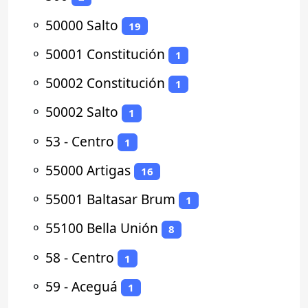
⚬
50000 Salto
19
⚬
50001 Constitución
1
⚬
50002 Constitución
1
⚬
50002 Salto
1
⚬
53 - Centro
1
⚬
55000 Artigas
16
⚬
55001 Baltasar Brum
1
⚬
55100 Bella Unión
8
⚬
58 - Centro
1
⚬
59 - Aceguá
1