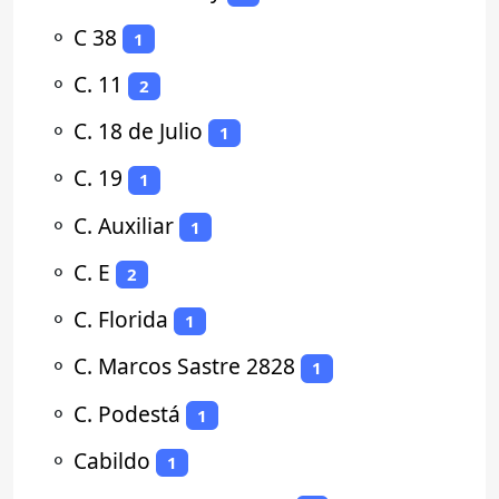
⚬
C 38
1
⚬
C. 11
2
⚬
C. 18 de Julio
1
⚬
C. 19
1
⚬
C. Auxiliar
1
⚬
C. E
2
⚬
C. Florida
1
⚬
C. Marcos Sastre 2828
1
⚬
C. Podestá
1
⚬
Cabildo
1