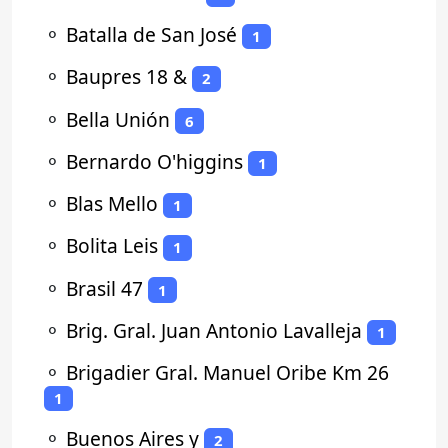
⚬
Batalla de San José
1
⚬
Baupres 18 &
2
⚬
Bella Unión
6
⚬
Bernardo O'higgins
1
⚬
Blas Mello
1
⚬
Bolita Leis
1
⚬
Brasil 47
1
⚬
Brig. Gral. Juan Antonio Lavalleja
1
⚬
Brigadier Gral. Manuel Oribe Km 26
1
⚬
Buenos Aires y
2