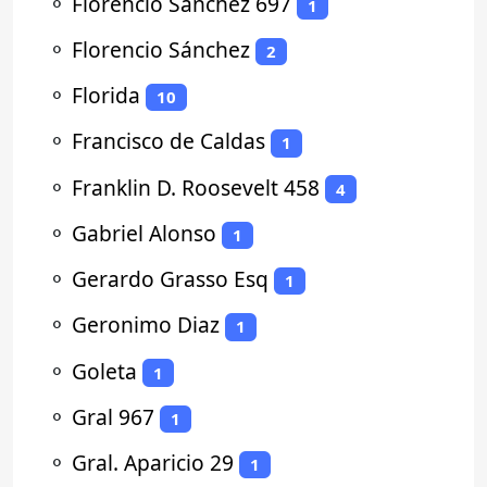
⚬
Florencio Sanchez 697
1
⚬
Florencio Sánchez
2
⚬
Florida
10
⚬
Francisco de Caldas
1
⚬
Franklin D. Roosevelt 458
4
⚬
Gabriel Alonso
1
⚬
Gerardo Grasso Esq
1
⚬
Geronimo Diaz
1
⚬
Goleta
1
⚬
Gral 967
1
⚬
Gral. Aparicio 29
1