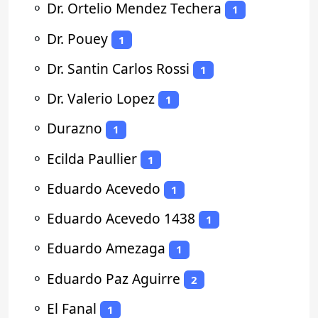
⚬
Dr. Ortelio Mendez Techera
1
⚬
Dr. Pouey
1
⚬
Dr. Santin Carlos Rossi
1
⚬
Dr. Valerio Lopez
1
⚬
Durazno
1
⚬
Ecilda Paullier
1
⚬
Eduardo Acevedo
1
⚬
Eduardo Acevedo 1438
1
⚬
Eduardo Amezaga
1
⚬
Eduardo Paz Aguirre
2
⚬
El Fanal
1