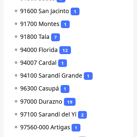
⚬
91600 San Jacinto
1
⚬
91700 Montes
1
⚬
91800 Tala
7
⚬
94000 Florida
12
⚬
94007 Cardal
1
⚬
94100 Sarandí Grande
1
⚬
96300 Casupá
1
⚬
97000 Durazno
19
⚬
97100 Sarandí del Yí
2
⚬
97560-000 Artigas
1