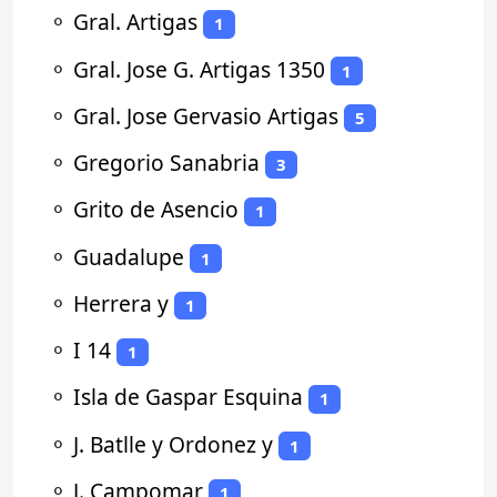
⚬
Gral. Artigas
1
⚬
Gral. Jose G. Artigas 1350
1
⚬
Gral. Jose Gervasio Artigas
5
⚬
Gregorio Sanabria
3
⚬
Grito de Asencio
1
⚬
Guadalupe
1
⚬
Herrera y
1
⚬
I 14
1
⚬
Isla de Gaspar Esquina
1
⚬
J. Batlle y Ordonez y
1
⚬
J. Campomar
1