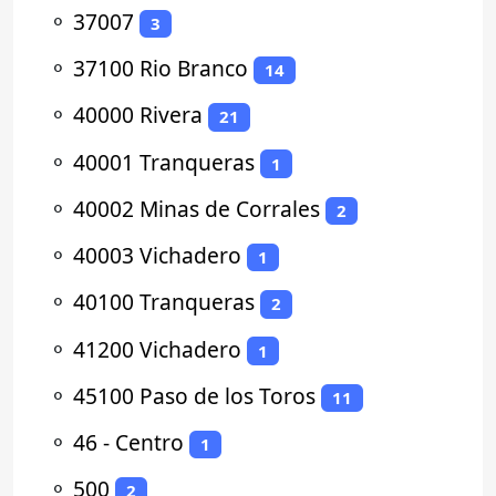
⚬
37007
3
⚬
37100 Rio Branco
14
⚬
40000 Rivera
21
⚬
40001 Tranqueras
1
⚬
40002 Minas de Corrales
2
⚬
40003 Vichadero
1
⚬
40100 Tranqueras
2
⚬
41200 Vichadero
1
⚬
45100 Paso de los Toros
11
⚬
46 - Centro
1
⚬
500
2