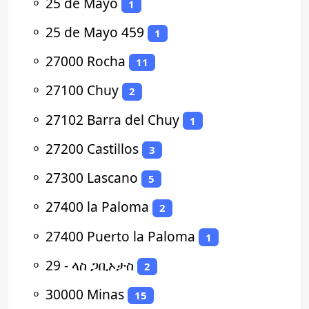
⚬
25 de Mayo
1
⚬
25 de Mayo 459
1
⚬
27000 Rocha
11
⚬
27100 Chuy
2
⚬
27102 Barra del Chuy
1
⚬
27200 Castillos
3
⚬
27300 Lascano
5
⚬
27400 la Paloma
2
⚬
27400 Puerto la Paloma
1
⚬
29 - ላስ ጋቢኦታስ
2
⚬
30000 Minas
15