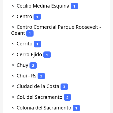
⚬
Cecilio Medina Esquina
1
⚬
Centro
1
⚬
Centro Comercial Parque Roosevelt -
Geant
1
⚬
Cerrito
1
⚬
Cerro Ejido
1
⚬
Chuy
2
⚬
Chuí - Rs
2
⚬
Ciudad de la Costa
3
⚬
Col. del Sacramento
2
⚬
Colonia del Sacramento
1