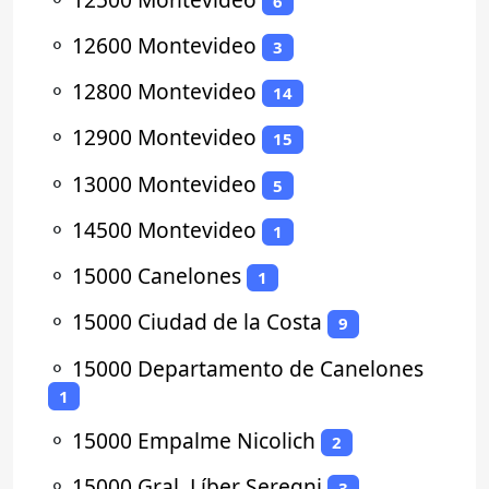
6
⚬
12600 Montevideo
3
⚬
12800 Montevideo
14
⚬
12900 Montevideo
15
⚬
13000 Montevideo
5
⚬
14500 Montevideo
1
⚬
15000 Canelones
1
⚬
15000 Ciudad de la Costa
9
⚬
15000 Departamento de Canelones
1
⚬
15000 Empalme Nicolich
2
⚬
15000 Gral. Líber Seregni
3