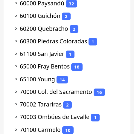
⚬
60000 Paysandú
32
⚬
60100 Guichón
2
⚬
60200 Quebracho
2
⚬
60300 Piedras Coloradas
1
⚬
61100 San Javier
1
⚬
65000 Fray Bentos
18
⚬
65100 Young
14
⚬
70000 Col. del Sacramento
16
⚬
70002 Tarariras
2
⚬
70003 Ombúes de Lavalle
1
⚬
70100 Carmelo
10