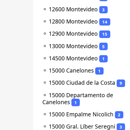
⚬
12600 Montevideo
3
⚬
12800 Montevideo
14
⚬
12900 Montevideo
15
⚬
13000 Montevideo
5
⚬
14500 Montevideo
1
⚬
15000 Canelones
1
⚬
15000 Ciudad de la Costa
9
⚬
15000 Departamento de
Canelones
1
⚬
15000 Empalme Nicolich
2
⚬
15000 Gral. Líber Seregni
3