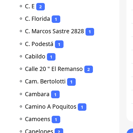
⚬
C. E
2
⚬
C. Florida
1
⚬
C. Marcos Sastre 2828
1
⚬
C. Podestá
1
⚬
Cabildo
1
⚬
Calle 20 " El Remanso
2
⚬
Cam. Bertolotti
1
⚬
Cambara
1
⚬
Camino A Poquitos
1
⚬
Camoens
1
⚬
Canelones
2