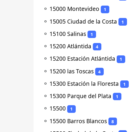
⚬
15000 Montevideo
1
⚬
15005 Ciudad de la Costa
1
⚬
15100 Salinas
1
⚬
15200 Atlántida
4
⚬
15200 Estación Atlántida
1
⚬
15200 las Toscas
4
⚬
15300 Estación la Floresta
1
⚬
15300 Parque del Plata
1
⚬
15500
1
⚬
15500 Barros Blancos
8