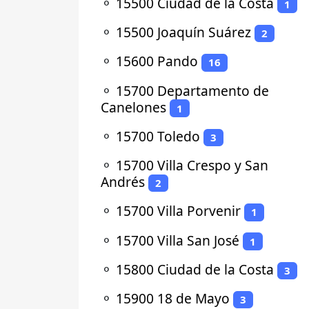
⚬
15500 Ciudad de la Costa
1
⚬
15500 Joaquín Suárez
2
⚬
15600 Pando
16
⚬
15700 Departamento de
Canelones
1
⚬
15700 Toledo
3
⚬
15700 Villa Crespo y San
Andrés
2
⚬
15700 Villa Porvenir
1
⚬
15700 Villa San José
1
⚬
15800 Ciudad de la Costa
3
⚬
15900 18 de Mayo
3