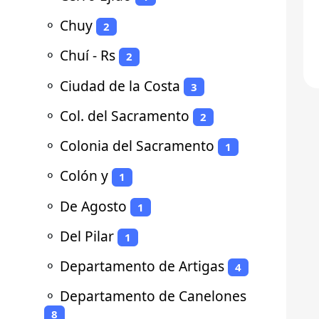
⚬
Chuy
2
⚬
Chuí - Rs
2
⚬
Ciudad de la Costa
3
⚬
Col. del Sacramento
2
⚬
Colonia del Sacramento
1
⚬
Colón y
1
⚬
De Agosto
1
⚬
Del Pilar
1
⚬
Departamento de Artigas
4
⚬
Departamento de Canelones
8