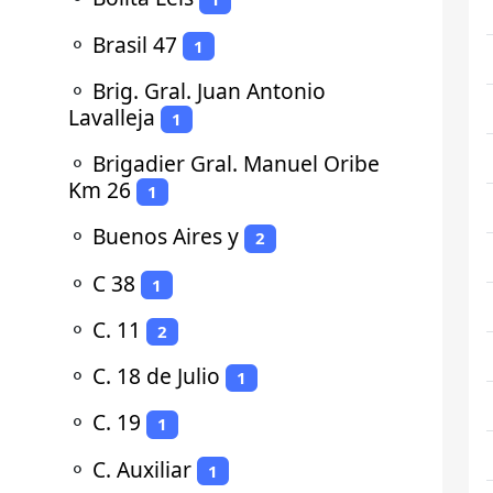
⚬
Brasil 47
1
⚬
Brig. Gral. Juan Antonio
Lavalleja
1
⚬
Brigadier Gral. Manuel Oribe
Km 26
1
⚬
Buenos Aires y
2
⚬
C 38
1
⚬
C. 11
2
⚬
C. 18 de Julio
1
⚬
C. 19
1
⚬
C. Auxiliar
1