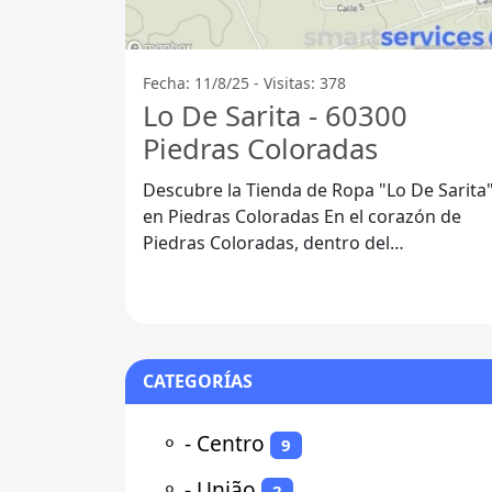
Fecha: 11/8/25 - Visitas: 378
Lo De Sarita - 60300
Piedras Coloradas
Descubre la Tienda de Ropa "Lo De Sarita
en Piedras Coloradas En el corazón de
Piedras Coloradas, dentro del
departamento de Paysandú, se encuentra
la
CATEGORÍAS
⚬
- Centro
9
⚬
- União
2