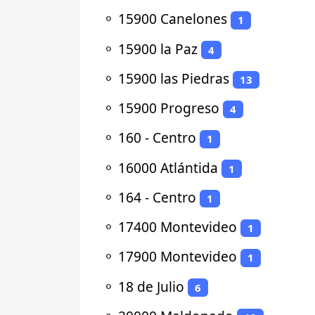
⚬
15900 Canelones
1
⚬
15900 la Paz
4
⚬
15900 las Piedras
13
⚬
15900 Progreso
4
⚬
160 - Centro
1
⚬
16000 Atlántida
1
⚬
164 - Centro
1
⚬
17400 Montevideo
1
⚬
17900 Montevideo
1
⚬
18 de Julio
6