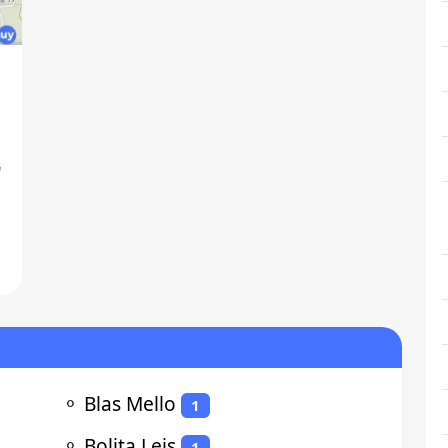
"
⚬
Blas Mello
1
⚬
Bolita Leis
1