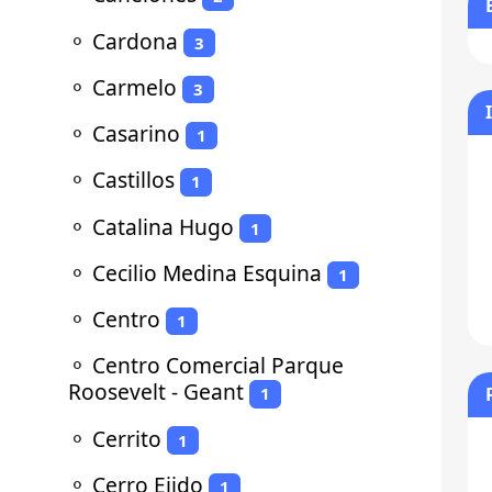
⚬
Cardona
3
⚬
Carmelo
3
⚬
Casarino
1
⚬
Castillos
1
⚬
Catalina Hugo
1
⚬
Cecilio Medina Esquina
1
⚬
Centro
1
⚬
Centro Comercial Parque
Roosevelt - Geant
1
⚬
Cerrito
1
⚬
Cerro Ejido
1