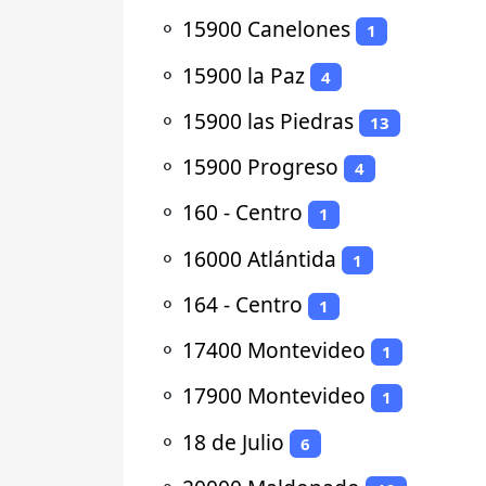
⚬
15900 Canelones
1
⚬
15900 la Paz
4
⚬
15900 las Piedras
13
⚬
15900 Progreso
4
⚬
160 - Centro
1
⚬
16000 Atlántida
1
⚬
164 - Centro
1
⚬
17400 Montevideo
1
⚬
17900 Montevideo
1
⚬
18 de Julio
6