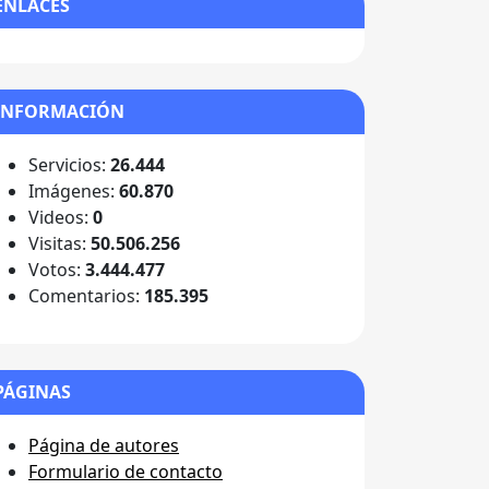
ENLACES
INFORMACIÓN
Servicios:
26.444
Imágenes:
60.870
Videos:
0
Visitas:
50.506.256
Votos:
3.444.477
Comentarios:
185.395
PÁGINAS
Página de autores
Formulario de contacto