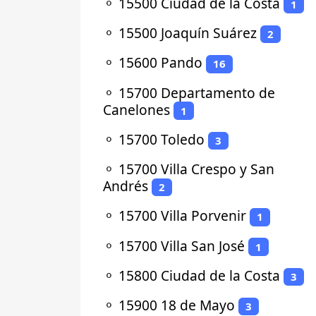
⚬
15500 Ciudad de la Costa
1
⚬
15500 Joaquín Suárez
2
⚬
15600 Pando
16
⚬
15700 Departamento de
Canelones
1
⚬
15700 Toledo
3
⚬
15700 Villa Crespo y San
Andrés
2
⚬
15700 Villa Porvenir
1
⚬
15700 Villa San José
1
⚬
15800 Ciudad de la Costa
3
⚬
15900 18 de Mayo
3