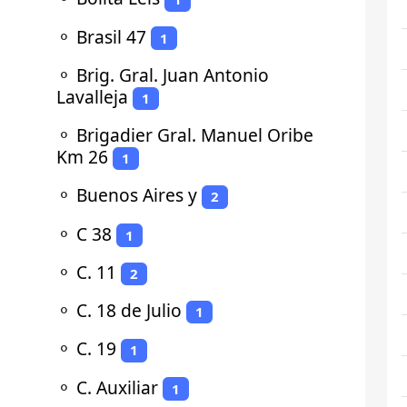
⚬
Brasil 47
1
⚬
Brig. Gral. Juan Antonio
Lavalleja
1
⚬
Brigadier Gral. Manuel Oribe
Km 26
1
⚬
Buenos Aires y
2
⚬
C 38
1
⚬
C. 11
2
⚬
C. 18 de Julio
1
⚬
C. 19
1
⚬
C. Auxiliar
1