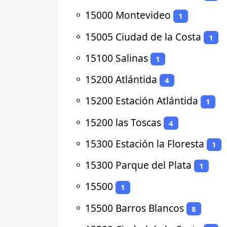
⚬
15000 Montevideo
1
⚬
15005 Ciudad de la Costa
1
⚬
15100 Salinas
1
⚬
15200 Atlántida
4
⚬
15200 Estación Atlántida
1
⚬
15200 las Toscas
4
⚬
15300 Estación la Floresta
1
⚬
15300 Parque del Plata
1
⚬
15500
1
⚬
15500 Barros Blancos
8