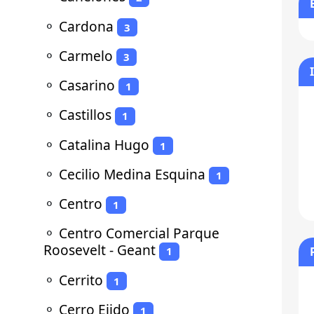
⚬
Cardona
3
⚬
Carmelo
3
⚬
Casarino
1
⚬
Castillos
1
⚬
Catalina Hugo
1
⚬
Cecilio Medina Esquina
1
⚬
Centro
1
⚬
Centro Comercial Parque
Roosevelt - Geant
1
⚬
Cerrito
1
⚬
Cerro Ejido
1