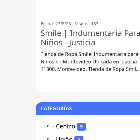
Fecha: 27/8/25 - Visitas: 483
Smile | Indumentaria Par
Niños - Justicia
Tienda de Ropa Smile: Indumentaria para
Niños en Montevideo Ubicada en Justicia
11800, Montevideo, Tienda de Ropa Smile
se ha consolidado como una opción
CATEGORÍAS
⚬
- Centro
9
⚬
- União
2