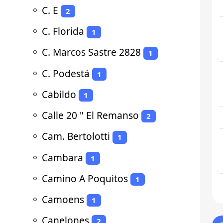
⚬
C. E
2
⚬
C. Florida
1
⚬
C. Marcos Sastre 2828
1
⚬
C. Podestá
1
⚬
Cabildo
1
⚬
Calle 20 " El Remanso
2
⚬
Cam. Bertolotti
1
⚬
Cambara
1
⚬
Camino A Poquitos
1
⚬
Camoens
1
⚬
Canelones
2