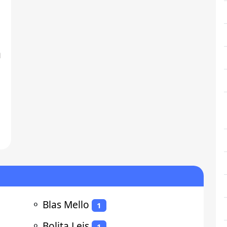
a
⚬
Blas Mello
1
⚬
Bolita Leis
1