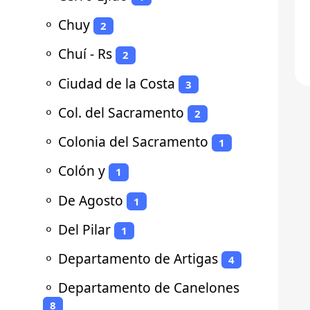
⚬
Chuy
2
⚬
Chuí - Rs
2
⚬
Ciudad de la Costa
3
⚬
Col. del Sacramento
2
⚬
Colonia del Sacramento
1
⚬
Colón y
1
⚬
De Agosto
1
⚬
Del Pilar
1
⚬
Departamento de Artigas
4
⚬
Departamento de Canelones
8