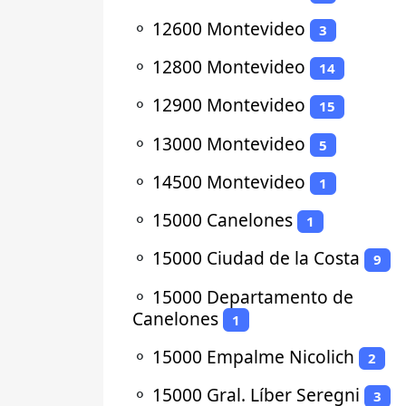
⚬
12600 Montevideo
3
⚬
12800 Montevideo
14
⚬
12900 Montevideo
15
⚬
13000 Montevideo
5
⚬
14500 Montevideo
1
⚬
15000 Canelones
1
⚬
15000 Ciudad de la Costa
9
⚬
15000 Departamento de
Canelones
1
⚬
15000 Empalme Nicolich
2
⚬
15000 Gral. Líber Seregni
3