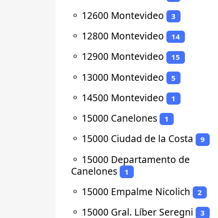
⚬
12600 Montevideo
3
⚬
12800 Montevideo
14
⚬
12900 Montevideo
15
⚬
13000 Montevideo
5
⚬
14500 Montevideo
1
⚬
15000 Canelones
1
⚬
15000 Ciudad de la Costa
9
⚬
15000 Departamento de
Canelones
1
⚬
15000 Empalme Nicolich
2
⚬
15000 Gral. Líber Seregni
3