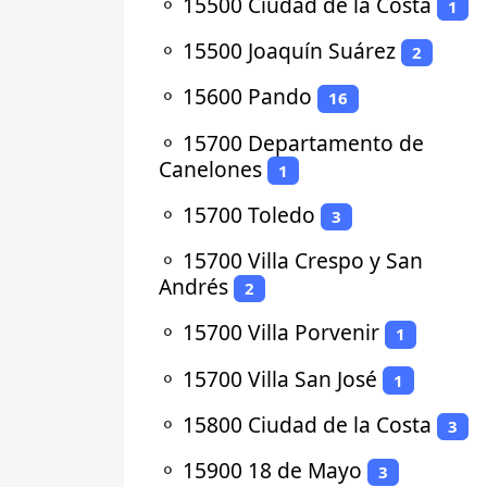
⚬
15500 Ciudad de la Costa
1
⚬
15500 Joaquín Suárez
2
⚬
15600 Pando
16
⚬
15700 Departamento de
Canelones
1
⚬
15700 Toledo
3
⚬
15700 Villa Crespo y San
Andrés
2
⚬
15700 Villa Porvenir
1
⚬
15700 Villa San José
1
⚬
15800 Ciudad de la Costa
3
⚬
15900 18 de Mayo
3