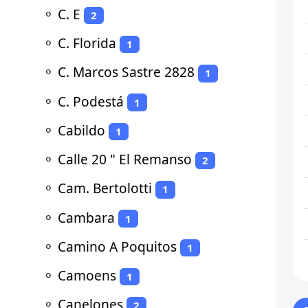
⚬
C. E
2
⚬
C. Florida
1
⚬
C. Marcos Sastre 2828
1
⚬
C. Podestá
1
⚬
Cabildo
1
⚬
Calle 20 " El Remanso
2
⚬
Cam. Bertolotti
1
⚬
Cambara
1
⚬
Camino A Poquitos
1
⚬
Camoens
1
⚬
Canelones
2