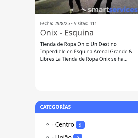
Fecha: 29/8/25 - Visitas: 411
Onix - Esquina
Tienda de Ropa Onix: Un Destino
Imperdible en Esquina Arenal Grande &
Libres La Tienda de Ropa Onix se ha
consolidado como uno de los lugares
favoritos para
CATEGORÍAS
⚬
- Centro
9
⚬
- União
2