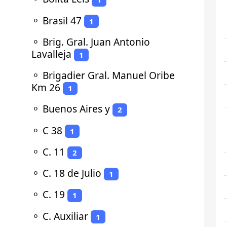
⚬
Brasil 47
1
⚬
Brig. Gral. Juan Antonio
Lavalleja
1
⚬
Brigadier Gral. Manuel Oribe
Km 26
1
⚬
Buenos Aires y
2
⚬
C 38
1
⚬
C. 11
2
⚬
C. 18 de Julio
1
⚬
C. 19
1
⚬
C. Auxiliar
1