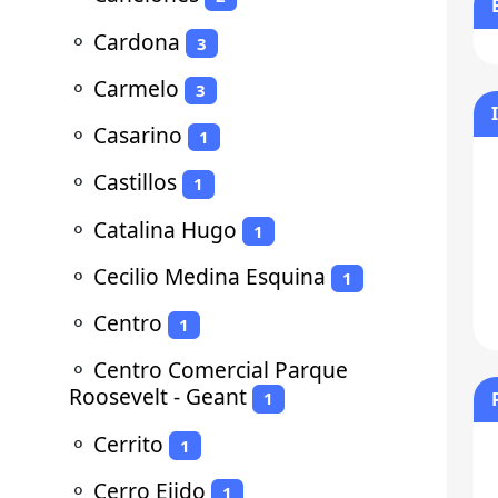
⚬
Cardona
3
⚬
Carmelo
3
⚬
Casarino
1
⚬
Castillos
1
⚬
Catalina Hugo
1
⚬
Cecilio Medina Esquina
1
⚬
Centro
1
⚬
Centro Comercial Parque
Roosevelt - Geant
1
⚬
Cerrito
1
⚬
Cerro Ejido
1