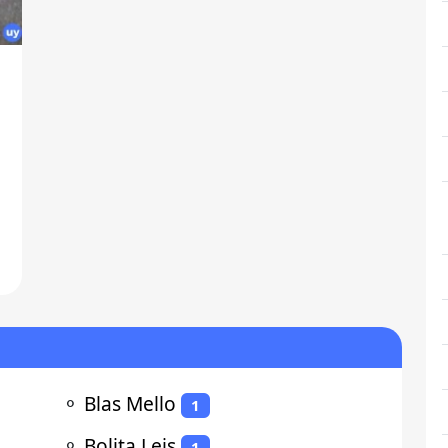
⚬
Blas Mello
1
⚬
Bolita Leis
1