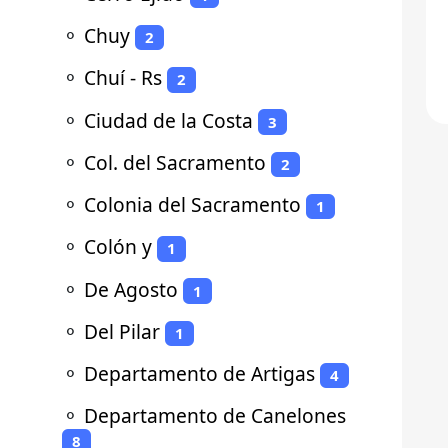
⚬
Chuy
2
⚬
Chuí - Rs
2
⚬
Ciudad de la Costa
3
⚬
Col. del Sacramento
2
⚬
Colonia del Sacramento
1
⚬
Colón y
1
⚬
De Agosto
1
⚬
Del Pilar
1
⚬
Departamento de Artigas
4
⚬
Departamento de Canelones
8