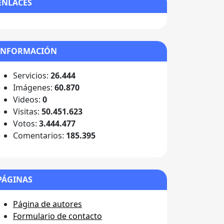
ENLACES
INFORMACIÓN
Servicios:
26.444
Imágenes:
60.870
Videos:
0
Visitas:
50.451.623
Votos:
3.444.477
Comentarios:
185.395
PÁGINAS
Página de autores
Formulario de contacto