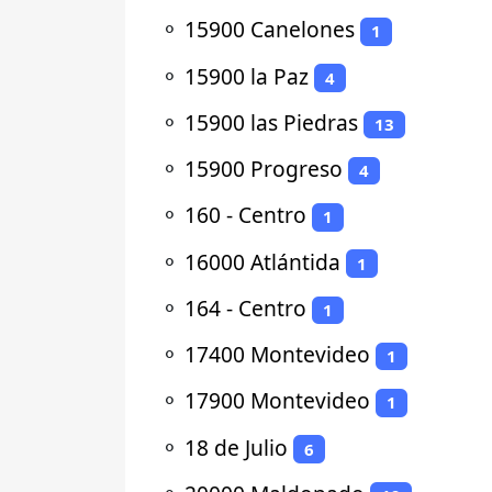
⚬
15900 Canelones
1
⚬
15900 la Paz
4
⚬
15900 las Piedras
13
⚬
15900 Progreso
4
⚬
160 - Centro
1
⚬
16000 Atlántida
1
⚬
164 - Centro
1
⚬
17400 Montevideo
1
⚬
17900 Montevideo
1
⚬
18 de Julio
6