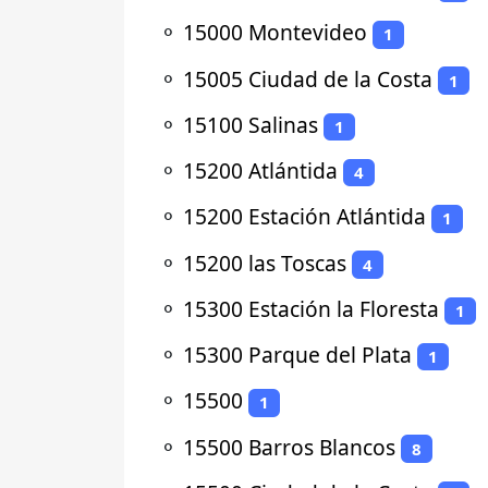
⚬
15000 Montevideo
1
⚬
15005 Ciudad de la Costa
1
⚬
15100 Salinas
1
⚬
15200 Atlántida
4
⚬
15200 Estación Atlántida
1
⚬
15200 las Toscas
4
⚬
15300 Estación la Floresta
1
⚬
15300 Parque del Plata
1
⚬
15500
1
⚬
15500 Barros Blancos
8