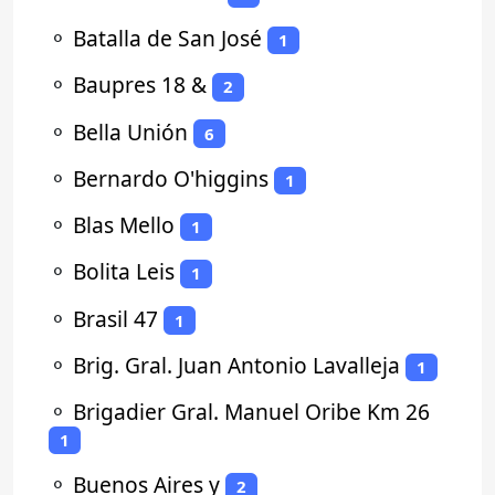
⚬
Batalla de San José
1
⚬
Baupres 18 &
2
⚬
Bella Unión
6
⚬
Bernardo O'higgins
1
⚬
Blas Mello
1
⚬
Bolita Leis
1
⚬
Brasil 47
1
⚬
Brig. Gral. Juan Antonio Lavalleja
1
⚬
Brigadier Gral. Manuel Oribe Km 26
1
⚬
Buenos Aires y
2