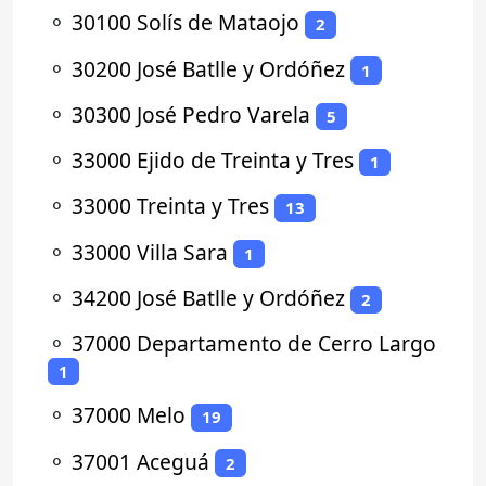
⚬
30100 Solís de Mataojo
2
⚬
30200 José Batlle y Ordóñez
1
⚬
30300 José Pedro Varela
5
⚬
33000 Ejido de Treinta y Tres
1
⚬
33000 Treinta y Tres
13
⚬
33000 Villa Sara
1
⚬
34200 José Batlle y Ordóñez
2
⚬
37000 Departamento de Cerro Largo
1
⚬
37000 Melo
19
⚬
37001 Aceguá
2