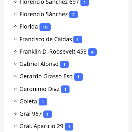
⚬
Florencio Sanchez 697
1
⚬
Florencio Sánchez
2
⚬
Florida
10
⚬
Francisco de Caldas
1
⚬
Franklin D. Roosevelt 458
4
⚬
Gabriel Alonso
1
⚬
Gerardo Grasso Esq
1
⚬
Geronimo Diaz
1
⚬
Goleta
1
⚬
Gral 967
1
⚬
Gral. Aparicio 29
1