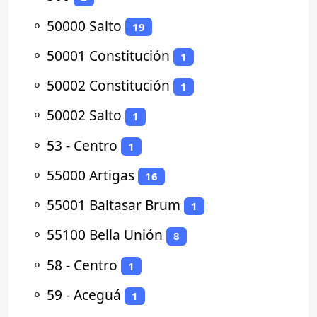
⚬
50000 Salto
19
⚬
50001 Constitución
1
⚬
50002 Constitución
1
⚬
50002 Salto
1
⚬
53 - Centro
1
⚬
55000 Artigas
16
⚬
55001 Baltasar Brum
1
⚬
55100 Bella Unión
8
⚬
58 - Centro
1
⚬
59 - Aceguá
1