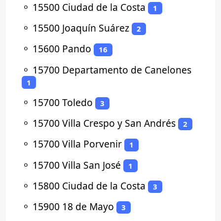
⚬
15500 Ciudad de la Costa
1
⚬
15500 Joaquín Suárez
2
⚬
15600 Pando
16
⚬
15700 Departamento de Canelones
1
⚬
15700 Toledo
3
⚬
15700 Villa Crespo y San Andrés
2
⚬
15700 Villa Porvenir
1
⚬
15700 Villa San José
1
⚬
15800 Ciudad de la Costa
3
⚬
15900 18 de Mayo
3