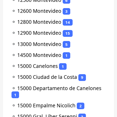
6
⚬
12600 Montevideo
3
⚬
12800 Montevideo
14
⚬
12900 Montevideo
15
⚬
13000 Montevideo
5
⚬
14500 Montevideo
1
⚬
15000 Canelones
1
⚬
15000 Ciudad de la Costa
9
⚬
15000 Departamento de Canelones
1
⚬
15000 Empalme Nicolich
2
⚬
15000 Gral. Líber Seregni
3