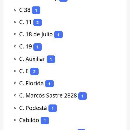
⚬
C 38
1
⚬
C. 11
2
⚬
C. 18 de Julio
1
⚬
C. 19
1
⚬
C. Auxiliar
1
⚬
C. E
2
⚬
C. Florida
1
⚬
C. Marcos Sastre 2828
1
⚬
C. Podestá
1
⚬
Cabildo
1