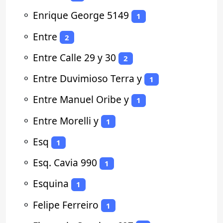
⚬
Enrique George 5149
1
⚬
Entre
2
⚬
Entre Calle 29 y 30
2
⚬
Entre Duvimioso Terra y
1
⚬
Entre Manuel Oribe y
1
⚬
Entre Morelli y
1
⚬
Esq
1
⚬
Esq. Cavia 990
1
⚬
Esquina
1
⚬
Felipe Ferreiro
1