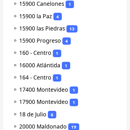
⚬
15900 Canelones
1
⚬
15900 la Paz
4
⚬
15900 las Piedras
13
⚬
15900 Progreso
4
⚬
160 - Centro
1
⚬
16000 Atlántida
1
⚬
164 - Centro
1
⚬
17400 Montevideo
1
⚬
17900 Montevideo
1
⚬
18 de Julio
6
⚬
20000 Maldonado
19