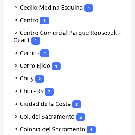
⚬
Cecilio Medina Esquina
1
⚬
Centro
1
⚬
Centro Comercial Parque Roosevelt -
Geant
1
⚬
Cerrito
1
⚬
Cerro Ejido
1
⚬
Chuy
2
⚬
Chuí - Rs
2
⚬
Ciudad de la Costa
3
⚬
Col. del Sacramento
2
⚬
Colonia del Sacramento
1