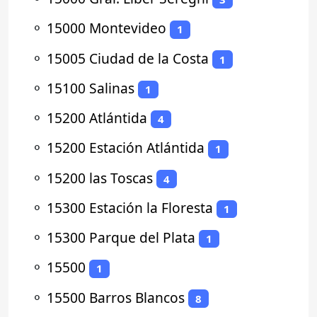
⚬
15000 Montevideo
1
⚬
15005 Ciudad de la Costa
1
⚬
15100 Salinas
1
⚬
15200 Atlántida
4
⚬
15200 Estación Atlántida
1
⚬
15200 las Toscas
4
⚬
15300 Estación la Floresta
1
⚬
15300 Parque del Plata
1
⚬
15500
1
⚬
15500 Barros Blancos
8