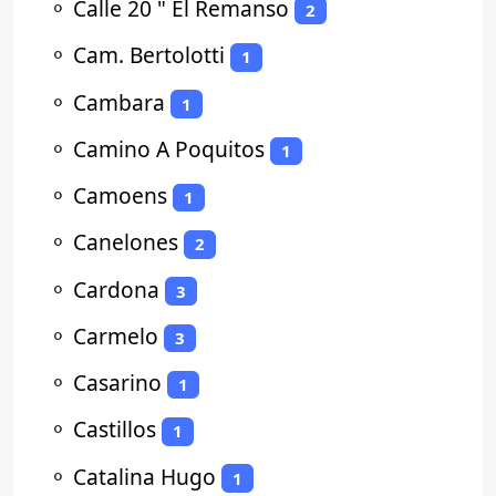
⚬
Calle 20 " El Remanso
2
⚬
Cam. Bertolotti
1
⚬
Cambara
1
⚬
Camino A Poquitos
1
⚬
Camoens
1
⚬
Canelones
2
⚬
Cardona
3
⚬
Carmelo
3
⚬
Casarino
1
⚬
Castillos
1
⚬
Catalina Hugo
1