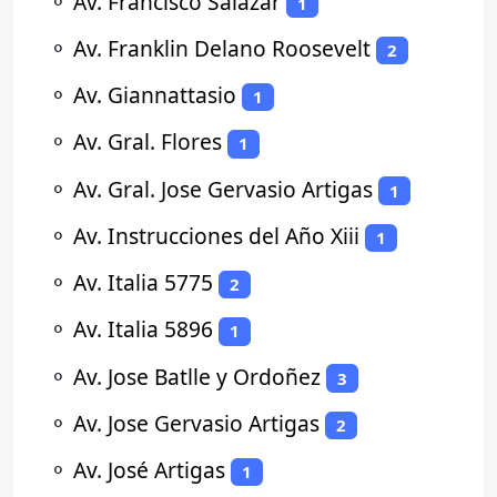
⚬
Av. Francisco Salazar
1
⚬
Av. Franklin Delano Roosevelt
2
⚬
Av. Giannattasio
1
⚬
Av. Gral. Flores
1
⚬
Av. Gral. Jose Gervasio Artigas
1
⚬
Av. Instrucciones del Año Xiii
1
⚬
Av. Italia 5775
2
⚬
Av. Italia 5896
1
⚬
Av. Jose Batlle y Ordoñez
3
⚬
Av. Jose Gervasio Artigas
2
⚬
Av. José Artigas
1