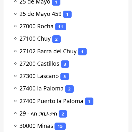
⚬
25 de Mayo
1
⚬
25 de Mayo 459
1
⚬
27000 Rocha
11
⚬
27100 Chuy
2
⚬
27102 Barra del Chuy
1
⚬
27200 Castillos
3
⚬
27300 Lascano
5
⚬
27400 la Paloma
2
⚬
27400 Puerto la Paloma
1
⚬
29 - ላስ ጋቢኦታስ
2
⚬
30000 Minas
15