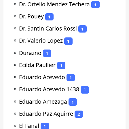
⚬
Dr. Ortelio Mendez Techera
1
⚬
Dr. Pouey
1
⚬
Dr. Santin Carlos Rossi
1
⚬
Dr. Valerio Lopez
1
⚬
Durazno
1
⚬
Ecilda Paullier
1
⚬
Eduardo Acevedo
1
⚬
Eduardo Acevedo 1438
1
⚬
Eduardo Amezaga
1
⚬
Eduardo Paz Aguirre
2
⚬
El Fanal
1