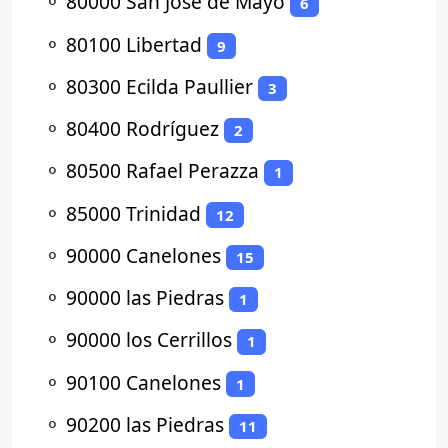
⚬
80000 San José de Mayo
6
⚬
80100 Libertad
9
⚬
80300 Ecilda Paullier
3
⚬
80400 Rodríguez
2
⚬
80500 Rafael Perazza
1
⚬
85000 Trinidad
12
⚬
90000 Canelones
15
⚬
90000 las Piedras
1
⚬
90000 los Cerrillos
1
⚬
90100 Canelones
1
⚬
90200 las Piedras
11