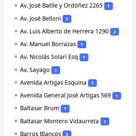
⚬
Av. José Batlle y Ordóñez 2265
1
⚬
Av. José Belloni
1
⚬
Av. Luis Alberto de Herrera 1290
2
⚬
Av. Manuel Borrazas
1
⚬
Av. Nicolás Solari Esq
1
⚬
Av. Sayago
1
⚬
Avenida Artigas Esquina
1
⚬
Avenida General José Artigas 569
1
⚬
Baltasar Brum
1
⚬
Baltasar Montero Vidaurreta
1
⚬
Barros Blancos
3