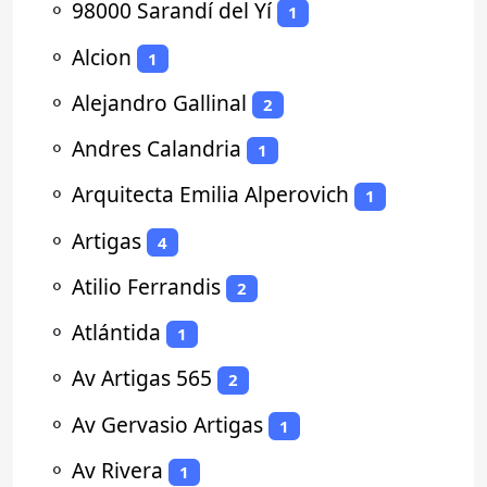
⚬
98000 Sarandí del Yí
1
⚬
Alcion
1
⚬
Alejandro Gallinal
2
⚬
Andres Calandria
1
⚬
Arquitecta Emilia Alperovich
1
⚬
Artigas
4
⚬
Atilio Ferrandis
2
⚬
Atlántida
1
⚬
Av Artigas 565
2
⚬
Av Gervasio Artigas
1
⚬
Av Rivera
1