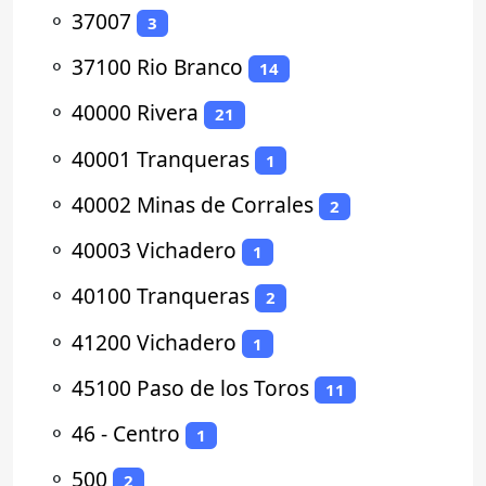
⚬
37007
3
⚬
37100 Rio Branco
14
⚬
40000 Rivera
21
⚬
40001 Tranqueras
1
⚬
40002 Minas de Corrales
2
⚬
40003 Vichadero
1
⚬
40100 Tranqueras
2
⚬
41200 Vichadero
1
⚬
45100 Paso de los Toros
11
⚬
46 - Centro
1
⚬
500
2