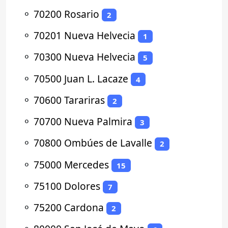
⚬
70200 Rosario
2
⚬
70201 Nueva Helvecia
1
⚬
70300 Nueva Helvecia
5
⚬
70500 Juan L. Lacaze
4
⚬
70600 Tarariras
2
⚬
70700 Nueva Palmira
3
⚬
70800 Ombúes de Lavalle
2
⚬
75000 Mercedes
15
⚬
75100 Dolores
7
⚬
75200 Cardona
2