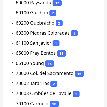
⚬
60000 Paysandú
32
⚬
60100 Guichón
2
⚬
60200 Quebracho
2
⚬
60300 Piedras Coloradas
1
⚬
61100 San Javier
1
⚬
65000 Fray Bentos
18
⚬
65100 Young
14
⚬
70000 Col. del Sacramento
16
⚬
70002 Tarariras
2
⚬
70003 Ombúes de Lavalle
1
⚬
70100 Carmelo
10