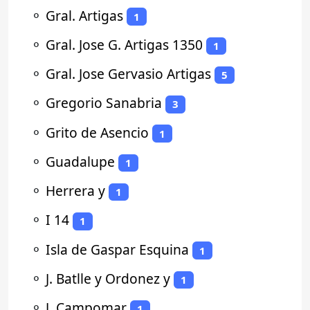
⚬
Gral. Artigas
1
⚬
Gral. Jose G. Artigas 1350
1
⚬
Gral. Jose Gervasio Artigas
5
⚬
Gregorio Sanabria
3
⚬
Grito de Asencio
1
⚬
Guadalupe
1
⚬
Herrera y
1
⚬
I 14
1
⚬
Isla de Gaspar Esquina
1
⚬
J. Batlle y Ordonez y
1
⚬
J. Campomar
1