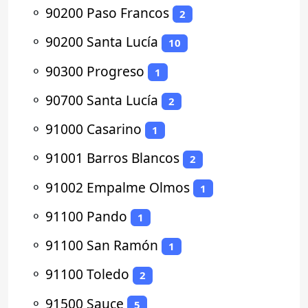
⚬
90200 Paso Francos
2
⚬
90200 Santa Lucía
10
⚬
90300 Progreso
1
⚬
90700 Santa Lucía
2
⚬
91000 Casarino
1
⚬
91001 Barros Blancos
2
⚬
91002 Empalme Olmos
1
⚬
91100 Pando
1
⚬
91100 San Ramón
1
⚬
91100 Toledo
2
⚬
91500 Sauce
5