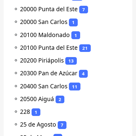
⚬
20000 Punta del Este
7
⚬
20000 San Carlos
1
⚬
20100 Maldonado
1
⚬
20100 Punta del Este
21
⚬
20200 Piriápolis
13
⚬
20300 Pan de Azúcar
4
⚬
20400 San Carlos
11
⚬
20500 Aiguá
2
⚬
228
1
⚬
25 de Agosto
7