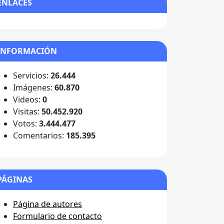
ENLACES
INFORMACIÓN
Servicios:
26.444
Imágenes:
60.870
Videos:
0
Visitas:
50.452.920
Votos:
3.444.477
Comentarios:
185.395
PÁGINAS
Página de autores
Formulario de contacto