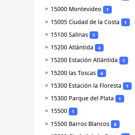
⚬
15000 Montevideo
1
⚬
15005 Ciudad de la Costa
1
⚬
15100 Salinas
1
⚬
15200 Atlántida
4
⚬
15200 Estación Atlántida
1
⚬
15200 las Toscas
4
⚬
15300 Estación la Floresta
1
⚬
15300 Parque del Plata
1
⚬
15500
1
⚬
15500 Barros Blancos
8