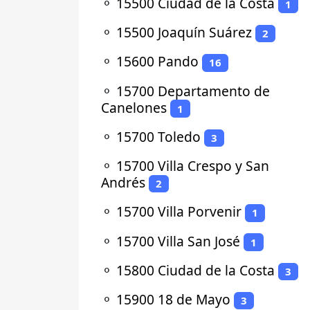
⚬
15500 Ciudad de la Costa
1
⚬
15500 Joaquín Suárez
2
⚬
15600 Pando
16
⚬
15700 Departamento de
Canelones
1
⚬
15700 Toledo
3
⚬
15700 Villa Crespo y San
Andrés
2
⚬
15700 Villa Porvenir
1
⚬
15700 Villa San José
1
⚬
15800 Ciudad de la Costa
3
⚬
15900 18 de Mayo
3