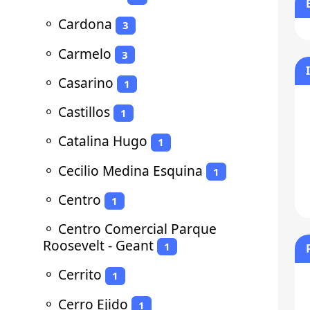
⚬
Cardona
3
⚬
Carmelo
3
⚬
Casarino
1
⚬
Castillos
1
⚬
Catalina Hugo
1
⚬
Cecilio Medina Esquina
1
⚬
Centro
1
⚬
Centro Comercial Parque
Roosevelt - Geant
1
⚬
Cerrito
1
⚬
Cerro Ejido
1