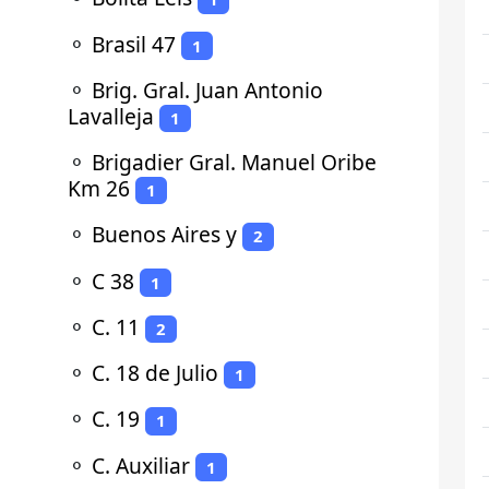
⚬
Brasil 47
1
⚬
Brig. Gral. Juan Antonio
Lavalleja
1
⚬
Brigadier Gral. Manuel Oribe
Km 26
1
⚬
Buenos Aires y
2
⚬
C 38
1
⚬
C. 11
2
⚬
C. 18 de Julio
1
⚬
C. 19
1
⚬
C. Auxiliar
1