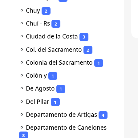
⚬
Chuy
2
⚬
Chuí - Rs
2
⚬
Ciudad de la Costa
3
⚬
Col. del Sacramento
2
⚬
Colonia del Sacramento
1
⚬
Colón y
1
⚬
De Agosto
1
⚬
Del Pilar
1
⚬
Departamento de Artigas
4
⚬
Departamento de Canelones
8