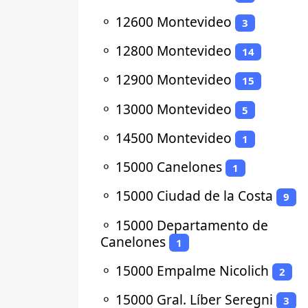
⚬
12600 Montevideo
3
⚬
12800 Montevideo
14
⚬
12900 Montevideo
15
⚬
13000 Montevideo
5
⚬
14500 Montevideo
1
⚬
15000 Canelones
1
⚬
15000 Ciudad de la Costa
9
⚬
15000 Departamento de
Canelones
1
⚬
15000 Empalme Nicolich
2
⚬
15000 Gral. Líber Seregni
3