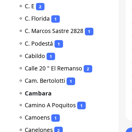
⚬
C. E
2
⚬
C. Florida
1
⚬
C. Marcos Sastre 2828
1
⚬
C. Podestá
1
⚬
Cabildo
1
⚬
Calle 20 " El Remanso
2
⚬
Cam. Bertolotti
1
⚬
Cambara
⚬
Camino A Poquitos
1
⚬
Camoens
1
⚬
Canelones
2