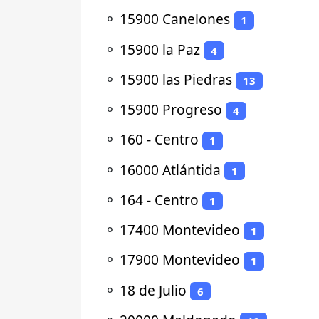
⚬
15900 Canelones
1
⚬
15900 la Paz
4
⚬
15900 las Piedras
13
⚬
15900 Progreso
4
⚬
160 - Centro
1
⚬
16000 Atlántida
1
⚬
164 - Centro
1
⚬
17400 Montevideo
1
⚬
17900 Montevideo
1
⚬
18 de Julio
6