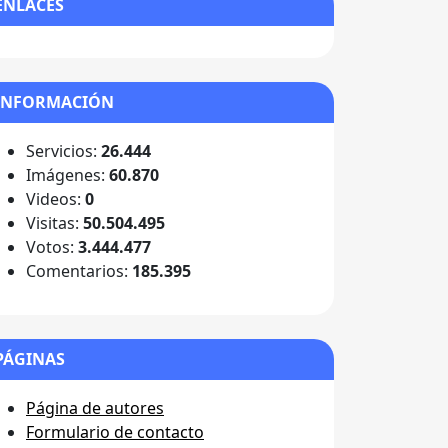
ENLACES
INFORMACIÓN
Servicios:
26.444
Imágenes:
60.870
Videos:
0
Visitas:
50.504.495
Votos:
3.444.477
Comentarios:
185.395
PÁGINAS
Página de autores
Formulario de contacto