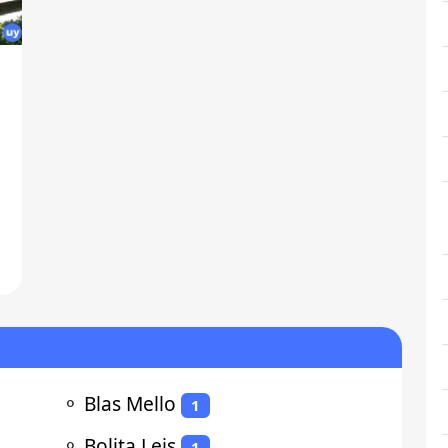
⚬
Blas Mello
1
⚬
Bolita Leis
1