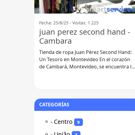
Fecha: 25/8/25 - Visitas: 1.225
juan perez second hand -
Cambara
Tienda de ropa Juan Pérez Second Hand:
Un Tesoro en Montevideo En el corazón
de Cambará, Montevideo, se encuentra la
Tienda de ropa Juan Pérez Second Hand,
un
CATEGORÍAS
⚬
- Centro
9
⚬
- União
2