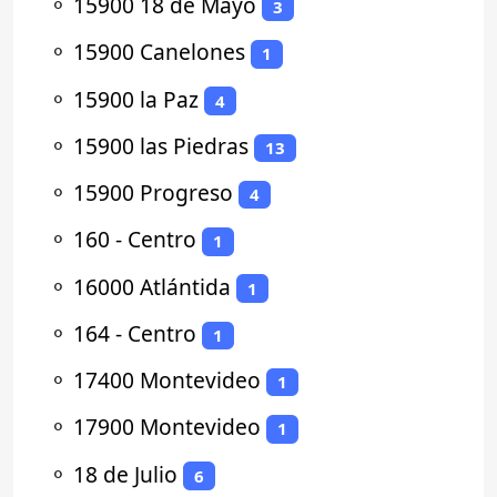
⚬
15900 18 de Mayo
3
⚬
15900 Canelones
1
⚬
15900 la Paz
4
⚬
15900 las Piedras
13
⚬
15900 Progreso
4
⚬
160 - Centro
1
⚬
16000 Atlántida
1
⚬
164 - Centro
1
⚬
17400 Montevideo
1
⚬
17900 Montevideo
1
⚬
18 de Julio
6