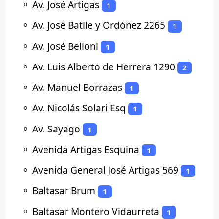
⚬
Av. José Artigas
1
⚬
Av. José Batlle y Ordóñez 2265
1
⚬
Av. José Belloni
1
⚬
Av. Luis Alberto de Herrera 1290
2
⚬
Av. Manuel Borrazas
1
⚬
Av. Nicolás Solari Esq
1
⚬
Av. Sayago
1
⚬
Avenida Artigas Esquina
1
⚬
Avenida General José Artigas 569
1
⚬
Baltasar Brum
1
⚬
Baltasar Montero Vidaurreta
1