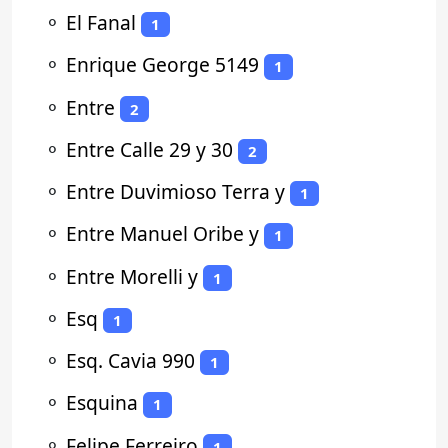
⚬
El Fanal
1
⚬
Enrique George 5149
1
⚬
Entre
2
⚬
Entre Calle 29 y 30
2
⚬
Entre Duvimioso Terra y
1
⚬
Entre Manuel Oribe y
1
⚬
Entre Morelli y
1
⚬
Esq
1
⚬
Esq. Cavia 990
1
⚬
Esquina
1
⚬
Felipe Ferreiro
1