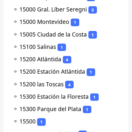
⚬
15000 Gral. Líber Seregni
3
⚬
15000 Montevideo
1
⚬
15005 Ciudad de la Costa
1
⚬
15100 Salinas
1
⚬
15200 Atlántida
4
⚬
15200 Estación Atlántida
1
⚬
15200 las Toscas
4
⚬
15300 Estación la Floresta
1
⚬
15300 Parque del Plata
1
⚬
15500
1