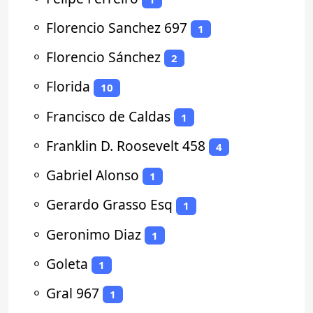
⚬
Florencio Sanchez 697
1
⚬
Florencio Sánchez
2
⚬
Florida
10
⚬
Francisco de Caldas
1
⚬
Franklin D. Roosevelt 458
4
⚬
Gabriel Alonso
1
⚬
Gerardo Grasso Esq
1
⚬
Geronimo Diaz
1
⚬
Goleta
1
⚬
Gral 967
1