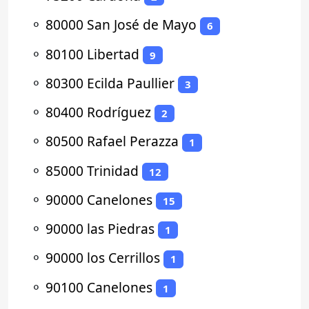
⚬
80000 San José de Mayo
6
⚬
80100 Libertad
9
⚬
80300 Ecilda Paullier
3
⚬
80400 Rodríguez
2
⚬
80500 Rafael Perazza
1
⚬
85000 Trinidad
12
⚬
90000 Canelones
15
⚬
90000 las Piedras
1
⚬
90000 los Cerrillos
1
⚬
90100 Canelones
1