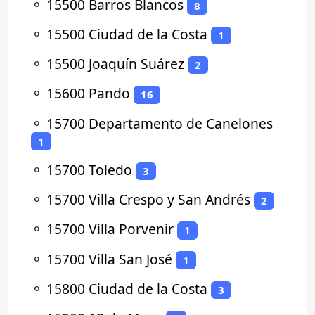
⚬
15500 Barros Blancos
8
⚬
15500 Ciudad de la Costa
1
⚬
15500 Joaquín Suárez
2
⚬
15600 Pando
16
⚬
15700 Departamento de Canelones
1
⚬
15700 Toledo
3
⚬
15700 Villa Crespo y San Andrés
2
⚬
15700 Villa Porvenir
1
⚬
15700 Villa San José
1
⚬
15800 Ciudad de la Costa
3