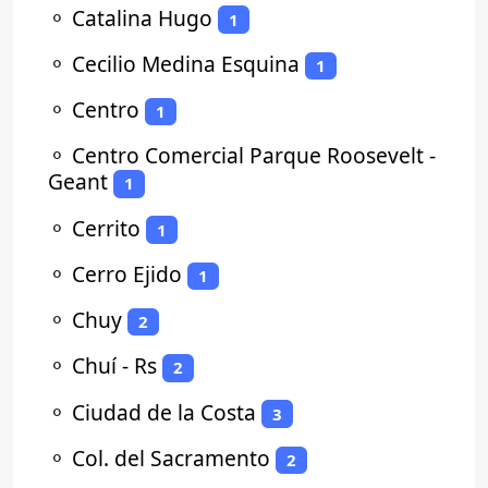
⚬
Catalina Hugo
1
⚬
Cecilio Medina Esquina
1
⚬
Centro
1
⚬
Centro Comercial Parque Roosevelt -
Geant
1
⚬
Cerrito
1
⚬
Cerro Ejido
1
⚬
Chuy
2
⚬
Chuí - Rs
2
⚬
Ciudad de la Costa
3
⚬
Col. del Sacramento
2