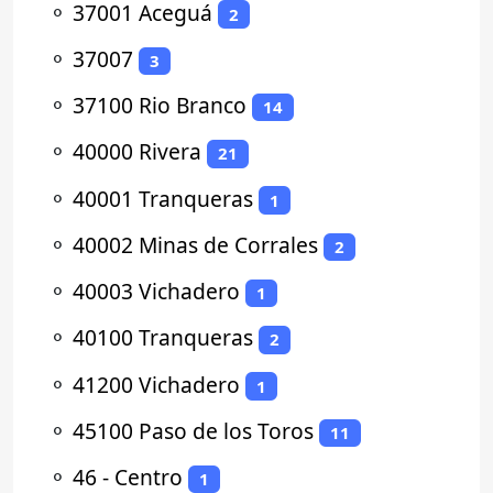
⚬
37001 Aceguá
2
⚬
37007
3
⚬
37100 Rio Branco
14
⚬
40000 Rivera
21
⚬
40001 Tranqueras
1
⚬
40002 Minas de Corrales
2
⚬
40003 Vichadero
1
⚬
40100 Tranqueras
2
⚬
41200 Vichadero
1
⚬
45100 Paso de los Toros
11
⚬
46 - Centro
1