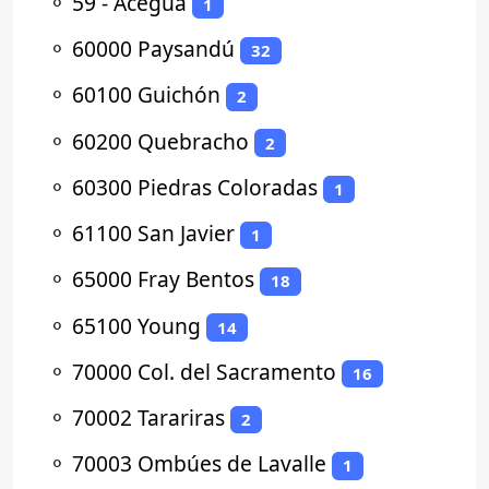
⚬
59 - Aceguá
1
⚬
60000 Paysandú
32
⚬
60100 Guichón
2
⚬
60200 Quebracho
2
⚬
60300 Piedras Coloradas
1
⚬
61100 San Javier
1
⚬
65000 Fray Bentos
18
⚬
65100 Young
14
⚬
70000 Col. del Sacramento
16
⚬
70002 Tarariras
2
⚬
70003 Ombúes de Lavalle
1