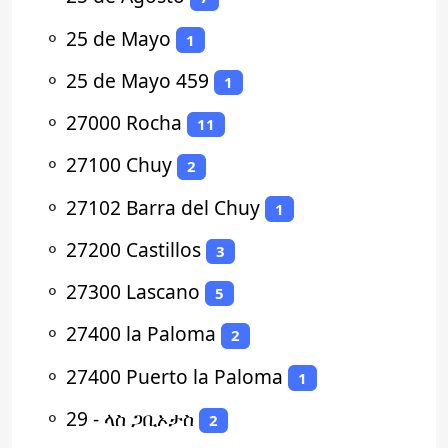
⚬
25 de Mayo
1
⚬
25 de Mayo 459
1
⚬
27000 Rocha
11
⚬
27100 Chuy
2
⚬
27102 Barra del Chuy
1
⚬
27200 Castillos
3
⚬
27300 Lascano
5
⚬
27400 la Paloma
2
⚬
27400 Puerto la Paloma
1
⚬
29 - ላስ ጋቢኦታስ
2