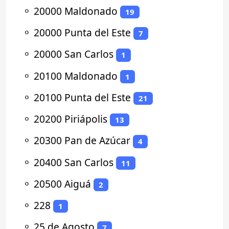
⚬
20000 Maldonado
19
⚬
20000 Punta del Este
7
⚬
20000 San Carlos
1
⚬
20100 Maldonado
1
⚬
20100 Punta del Este
21
⚬
20200 Piriápolis
13
⚬
20300 Pan de Azúcar
4
⚬
20400 San Carlos
11
⚬
20500 Aiguá
2
⚬
228
1
⚬
25 de Agosto
7