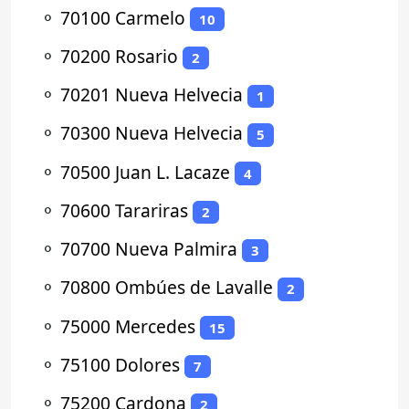
⚬
70100 Carmelo
10
⚬
70200 Rosario
2
⚬
70201 Nueva Helvecia
1
⚬
70300 Nueva Helvecia
5
⚬
70500 Juan L. Lacaze
4
⚬
70600 Tarariras
2
⚬
70700 Nueva Palmira
3
⚬
70800 Ombúes de Lavalle
2
⚬
75000 Mercedes
15
⚬
75100 Dolores
7
⚬
75200 Cardona
2