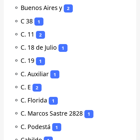
⚬
Buenos Aires y
2
⚬
C 38
1
⚬
C. 11
2
⚬
C. 18 de Julio
1
⚬
C. 19
1
⚬
C. Auxiliar
1
⚬
C. E
2
⚬
C. Florida
1
⚬
C. Marcos Sastre 2828
1
⚬
C. Podestá
1
⚬
Cabildo