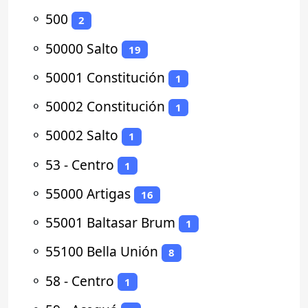
⚬
500
2
⚬
50000 Salto
19
⚬
50001 Constitución
1
⚬
50002 Constitución
1
⚬
50002 Salto
1
⚬
53 - Centro
1
⚬
55000 Artigas
16
⚬
55001 Baltasar Brum
1
⚬
55100 Bella Unión
8
⚬
58 - Centro
1