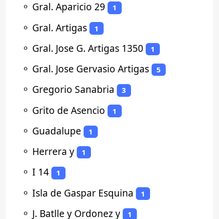
⚬
Gral. Aparicio 29
1
⚬
Gral. Artigas
1
⚬
Gral. Jose G. Artigas 1350
1
⚬
Gral. Jose Gervasio Artigas
5
⚬
Gregorio Sanabria
3
⚬
Grito de Asencio
1
⚬
Guadalupe
1
⚬
Herrera y
1
⚬
I 14
1
⚬
Isla de Gaspar Esquina
1
⚬
J. Batlle y Ordonez y
1