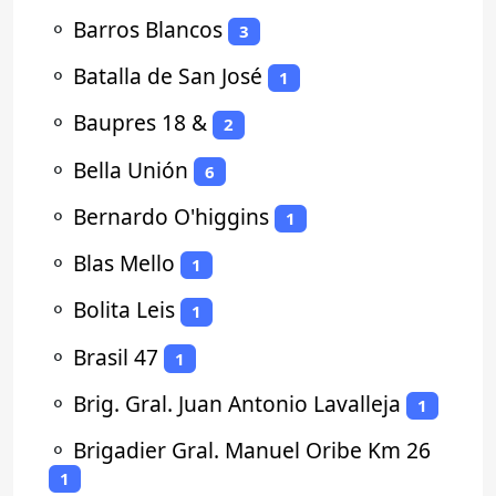
⚬
Barros Blancos
3
⚬
Batalla de San José
1
⚬
Baupres 18 &
2
⚬
Bella Unión
6
⚬
Bernardo O'higgins
1
⚬
Blas Mello
1
⚬
Bolita Leis
1
⚬
Brasil 47
1
⚬
Brig. Gral. Juan Antonio Lavalleja
1
⚬
Brigadier Gral. Manuel Oribe Km 26
1