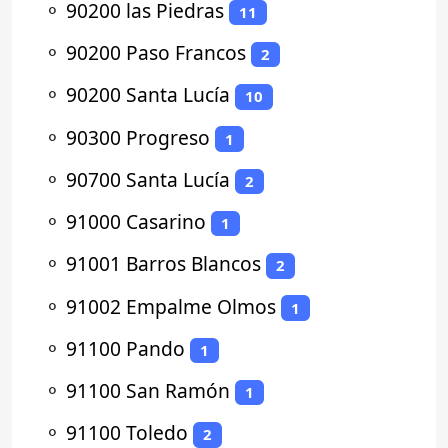
⚬
90200 las Piedras
11
⚬
90200 Paso Francos
2
⚬
90200 Santa Lucía
10
⚬
90300 Progreso
1
⚬
90700 Santa Lucía
2
⚬
91000 Casarino
1
⚬
91001 Barros Blancos
2
⚬
91002 Empalme Olmos
1
⚬
91100 Pando
1
⚬
91100 San Ramón
1
⚬
91100 Toledo
2