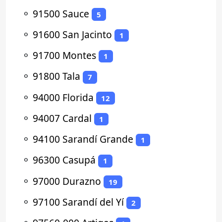
⚬
91500 Sauce
5
⚬
91600 San Jacinto
1
⚬
91700 Montes
1
⚬
91800 Tala
7
⚬
94000 Florida
12
⚬
94007 Cardal
1
⚬
94100 Sarandí Grande
1
⚬
96300 Casupá
1
⚬
97000 Durazno
19
⚬
97100 Sarandí del Yí
2