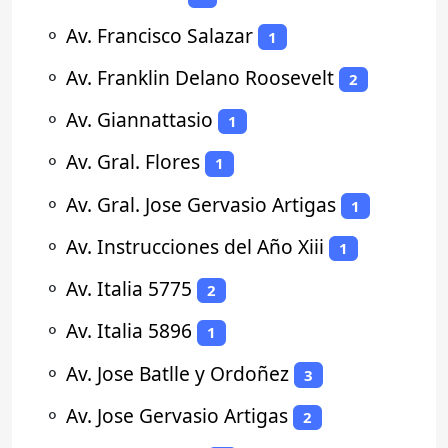
⚬
Av. Francisco Salazar
1
⚬
Av. Franklin Delano Roosevelt
2
⚬
Av. Giannattasio
1
⚬
Av. Gral. Flores
1
⚬
Av. Gral. Jose Gervasio Artigas
1
⚬
Av. Instrucciones del Año Xiii
1
⚬
Av. Italia 5775
2
⚬
Av. Italia 5896
1
⚬
Av. Jose Batlle y Ordoñez
3
⚬
Av. Jose Gervasio Artigas
2