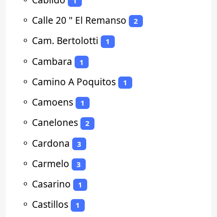
1
⚬
Calle 20 " El Remanso
2
⚬
Cam. Bertolotti
1
⚬
Cambara
1
⚬
Camino A Poquitos
1
⚬
Camoens
1
⚬
Canelones
2
⚬
Cardona
3
⚬
Carmelo
3
⚬
Casarino
1
⚬
Castillos
1