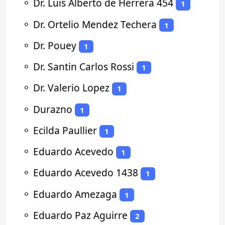
⚬
Dr. Luis Alberto de Herrera 454
1
⚬
Dr. Ortelio Mendez Techera
1
⚬
Dr. Pouey
1
⚬
Dr. Santin Carlos Rossi
1
⚬
Dr. Valerio Lopez
1
⚬
Durazno
1
⚬
Ecilda Paullier
1
⚬
Eduardo Acevedo
1
⚬
Eduardo Acevedo 1438
1
⚬
Eduardo Amezaga
1
⚬
Eduardo Paz Aguirre
2