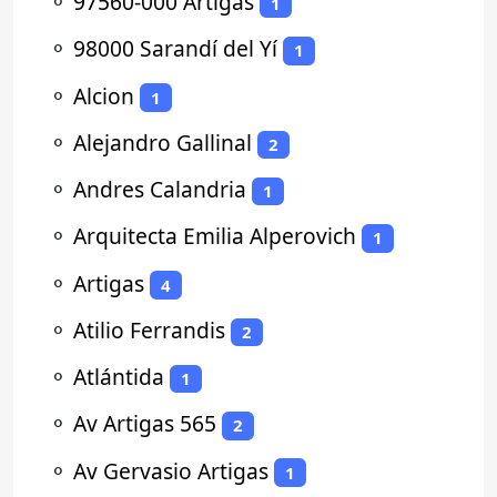
⚬
97560-000 Artigas
1
⚬
98000 Sarandí del Yí
1
⚬
Alcion
1
⚬
Alejandro Gallinal
2
⚬
Andres Calandria
1
⚬
Arquitecta Emilia Alperovich
1
⚬
Artigas
4
⚬
Atilio Ferrandis
2
⚬
Atlántida
1
⚬
Av Artigas 565
2
⚬
Av Gervasio Artigas
1