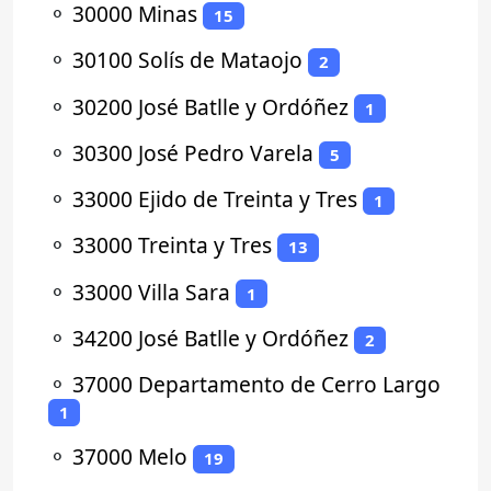
⚬
30000 Minas
15
⚬
30100 Solís de Mataojo
2
⚬
30200 José Batlle y Ordóñez
1
⚬
30300 José Pedro Varela
5
⚬
33000 Ejido de Treinta y Tres
1
⚬
33000 Treinta y Tres
13
⚬
33000 Villa Sara
1
⚬
34200 José Batlle y Ordóñez
2
⚬
37000 Departamento de Cerro Largo
1
⚬
37000 Melo
19