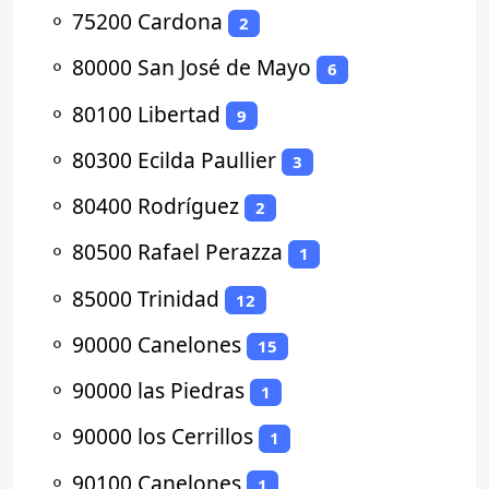
⚬
75200 Cardona
2
⚬
80000 San José de Mayo
6
⚬
80100 Libertad
9
⚬
80300 Ecilda Paullier
3
⚬
80400 Rodríguez
2
⚬
80500 Rafael Perazza
1
⚬
85000 Trinidad
12
⚬
90000 Canelones
15
⚬
90000 las Piedras
1
⚬
90000 los Cerrillos
1
⚬
90100 Canelones
1