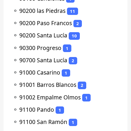
⚬
90200 las Piedras
11
⚬
90200 Paso Francos
2
⚬
90200 Santa Lucía
10
⚬
90300 Progreso
1
⚬
90700 Santa Lucía
2
⚬
91000 Casarino
1
⚬
91001 Barros Blancos
2
⚬
91002 Empalme Olmos
1
⚬
91100 Pando
1
⚬
91100 San Ramón
1