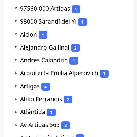
⚬
97560-000 Artigas
1
⚬
98000 Sarandí del Yí
1
⚬
Alcion
1
⚬
Alejandro Gallinal
2
⚬
Andres Calandria
1
⚬
Arquitecta Emilia Alperovich
1
⚬
Artigas
4
⚬
Atilio Ferrandis
2
⚬
Atlántida
1
⚬
Av Artigas 565
2