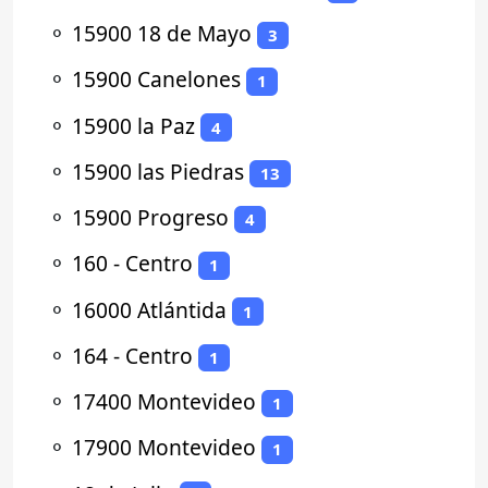
⚬
15900 18 de Mayo
3
⚬
15900 Canelones
1
⚬
15900 la Paz
4
⚬
15900 las Piedras
13
⚬
15900 Progreso
4
⚬
160 - Centro
1
⚬
16000 Atlántida
1
⚬
164 - Centro
1
⚬
17400 Montevideo
1
⚬
17900 Montevideo
1