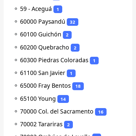
⚬
59 - Aceguá
1
⚬
60000 Paysandú
32
⚬
60100 Guichón
2
⚬
60200 Quebracho
2
⚬
60300 Piedras Coloradas
1
⚬
61100 San Javier
1
⚬
65000 Fray Bentos
18
⚬
65100 Young
14
⚬
70000 Col. del Sacramento
16
⚬
70002 Tarariras
2