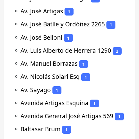
⚬
Av. José Artigas
1
⚬
Av. José Batlle y Ordóñez 2265
1
⚬
Av. José Belloni
1
⚬
Av. Luis Alberto de Herrera 1290
2
⚬
Av. Manuel Borrazas
1
⚬
Av. Nicolás Solari Esq
1
⚬
Av. Sayago
1
⚬
Avenida Artigas Esquina
1
⚬
Avenida General José Artigas 569
1
⚬
Baltasar Brum
1