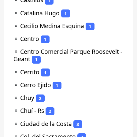
1
⚬
Catalina Hugo
1
⚬
Cecilio Medina Esquina
1
⚬
Centro
1
⚬
Centro Comercial Parque Roosevelt -
Geant
1
⚬
Cerrito
1
⚬
Cerro Ejido
1
⚬
Chuy
2
⚬
Chuí - Rs
2
⚬
Ciudad de la Costa
3
⚬
Col. del Sacramento
2