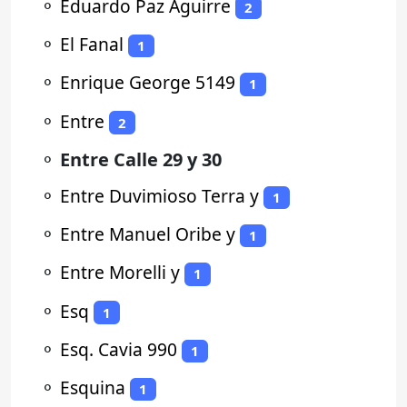
⚬
Eduardo Paz Aguirre
2
⚬
El Fanal
1
⚬
Enrique George 5149
1
⚬
Entre
2
⚬
Entre Calle 29 y 30
⚬
Entre Duvimioso Terra y
1
⚬
Entre Manuel Oribe y
1
⚬
Entre Morelli y
1
⚬
Esq
1
⚬
Esq. Cavia 990
1
⚬
Esquina
1