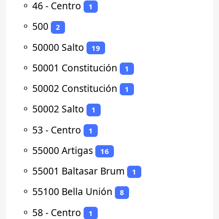
⚬
46 - Centro
1
⚬
500
2
⚬
50000 Salto
19
⚬
50001 Constitución
1
⚬
50002 Constitución
1
⚬
50002 Salto
1
⚬
53 - Centro
1
⚬
55000 Artigas
16
⚬
55001 Baltasar Brum
1
⚬
55100 Bella Unión
8
⚬
58 - Centro
1