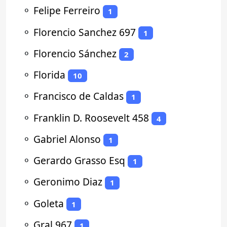
⚬
Felipe Ferreiro
1
⚬
Florencio Sanchez 697
1
⚬
Florencio Sánchez
2
⚬
Florida
10
⚬
Francisco de Caldas
1
⚬
Franklin D. Roosevelt 458
4
⚬
Gabriel Alonso
1
⚬
Gerardo Grasso Esq
1
⚬
Geronimo Diaz
1
⚬
Goleta
1
⚬
Gral 967
1