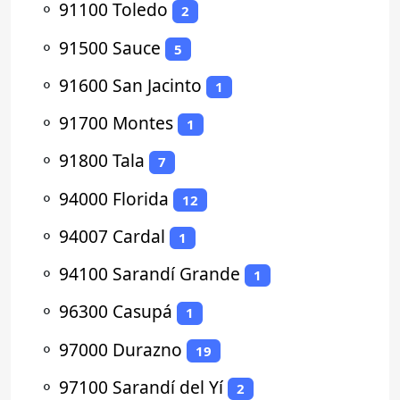
⚬
91100 Toledo
2
⚬
91500 Sauce
5
⚬
91600 San Jacinto
1
⚬
91700 Montes
1
⚬
91800 Tala
7
⚬
94000 Florida
12
⚬
94007 Cardal
1
⚬
94100 Sarandí Grande
1
⚬
96300 Casupá
1
⚬
97000 Durazno
19
⚬
97100 Sarandí del Yí
2