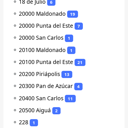
⚬
18 de Julio
6
⚬
20000 Maldonado
19
⚬
20000 Punta del Este
7
⚬
20000 San Carlos
1
⚬
20100 Maldonado
1
⚬
20100 Punta del Este
21
⚬
20200 Piriápolis
13
⚬
20300 Pan de Azúcar
4
⚬
20400 San Carlos
11
⚬
20500 Aiguá
2
⚬
228
1