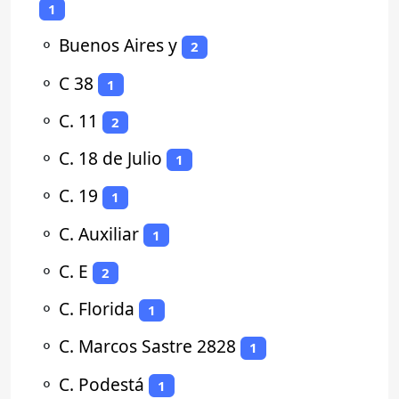
1
⚬
Buenos Aires y
2
⚬
C 38
1
⚬
C. 11
2
⚬
C. 18 de Julio
1
⚬
C. 19
1
⚬
C. Auxiliar
1
⚬
C. E
2
⚬
C. Florida
1
⚬
C. Marcos Sastre 2828
1
⚬
C. Podestá
1