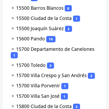
⚬
15500 Barros Blancos
8
⚬
15500 Ciudad de la Costa
1
⚬
15500 Joaquín Suárez
2
⚬
15600 Pando
16
⚬
15700 Departamento de Canelones
1
⚬
15700 Toledo
3
⚬
15700 Villa Crespo y San Andrés
2
⚬
15700 Villa Porvenir
1
⚬
15700 Villa San José
1
⚬
15800 Ciudad de la Costa
3