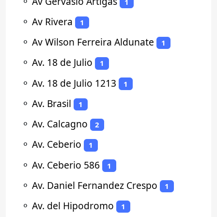
⚬
Av Gervasio Artigas
1
⚬
Av Rivera
1
⚬
Av Wilson Ferreira Aldunate
1
⚬
Av. 18 de Julio
1
⚬
Av. 18 de Julio 1213
1
⚬
Av. Brasil
1
⚬
Av. Calcagno
2
⚬
Av. Ceberio
1
⚬
Av. Ceberio 586
1
⚬
Av. Daniel Fernandez Crespo
1
⚬
Av. del Hipodromo
1