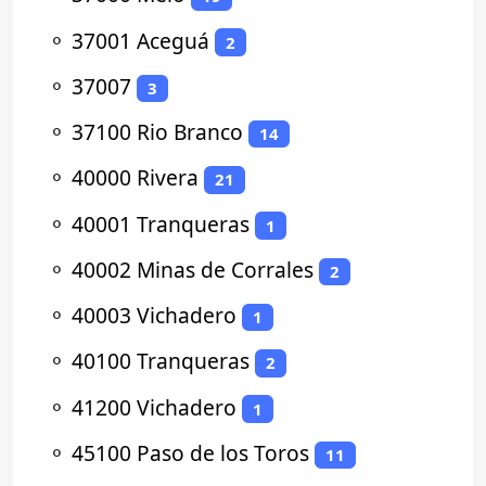
⚬
37001 Aceguá
2
⚬
37007
3
⚬
37100 Rio Branco
14
⚬
40000 Rivera
21
⚬
40001 Tranqueras
1
⚬
40002 Minas de Corrales
2
⚬
40003 Vichadero
1
⚬
40100 Tranqueras
2
⚬
41200 Vichadero
1
⚬
45100 Paso de los Toros
11