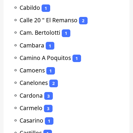
⚬
Cabildo
1
⚬
Calle 20 " El Remanso
2
⚬
Cam. Bertolotti
1
⚬
Cambara
1
⚬
Camino A Poquitos
1
⚬
Camoens
1
⚬
Canelones
2
⚬
Cardona
3
⚬
Carmelo
3
⚬
Casarino
1
⚬
Castillos