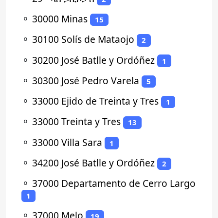
⚬
30000 Minas
15
⚬
30100 Solís de Mataojo
2
⚬
30200 José Batlle y Ordóñez
1
⚬
30300 José Pedro Varela
5
⚬
33000 Ejido de Treinta y Tres
1
⚬
33000 Treinta y Tres
13
⚬
33000 Villa Sara
1
⚬
34200 José Batlle y Ordóñez
2
⚬
37000 Departamento de Cerro Largo
1
⚬
37000 Melo
19