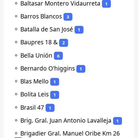
⚬
Baltasar Montero Vidaurreta
1
⚬
Barros Blancos
3
⚬
Batalla de San José
1
⚬
Baupres 18 &
2
⚬
Bella Unión
6
⚬
Bernardo O'higgins
1
⚬
Blas Mello
1
⚬
Bolita Leis
1
⚬
Brasil 47
1
⚬
Brig. Gral. Juan Antonio Lavalleja
1
⚬
Brigadier Gral. Manuel Oribe Km 26