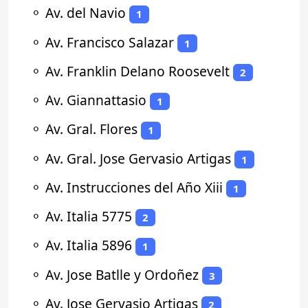
⚬
Av. del Navio
1
⚬
Av. Francisco Salazar
1
⚬
Av. Franklin Delano Roosevelt
2
⚬
Av. Giannattasio
1
⚬
Av. Gral. Flores
1
⚬
Av. Gral. Jose Gervasio Artigas
1
⚬
Av. Instrucciones del Año Xiii
1
⚬
Av. Italia 5775
2
⚬
Av. Italia 5896
1
⚬
Av. Jose Batlle y Ordoñez
3
⚬
Av. Jose Gervasio Artigas
2