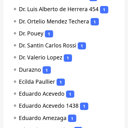
⚬
Dr. Luis Alberto de Herrera 454
1
⚬
Dr. Ortelio Mendez Techera
1
⚬
Dr. Pouey
1
⚬
Dr. Santin Carlos Rossi
1
⚬
Dr. Valerio Lopez
1
⚬
Durazno
1
⚬
Ecilda Paullier
1
⚬
Eduardo Acevedo
1
⚬
Eduardo Acevedo 1438
1
⚬
Eduardo Amezaga
1