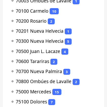
⚬
70003 Ombúes de Lavalle
1
⚬
70100 Carmelo
10
⚬
70200 Rosario
2
⚬
70201 Nueva Helvecia
1
⚬
70300 Nueva Helvecia
5
⚬
70500 Juan L. Lacaze
4
⚬
70600 Tarariras
2
⚬
70700 Nueva Palmira
3
⚬
70800 Ombúes de Lavalle
2
⚬
75000 Mercedes
15
⚬
75100 Dolores
7