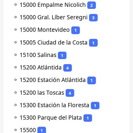
⚬
15000 Empalme Nicolich
2
⚬
15000 Gral. Líber Seregni
3
⚬
15000 Montevideo
1
⚬
15005 Ciudad de la Costa
1
⚬
15100 Salinas
1
⚬
15200 Atlántida
4
⚬
15200 Estación Atlántida
1
⚬
15200 las Toscas
4
⚬
15300 Estación la Floresta
1
⚬
15300 Parque del Plata
1
⚬
15500
1