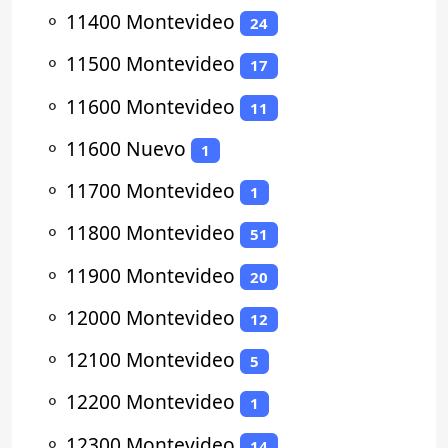
⚬
11400 Montevideo
24
⚬
11500 Montevideo
17
⚬
11600 Montevideo
11
⚬
11600 Nuevo
1
⚬
11700 Montevideo
1
⚬
11800 Montevideo
51
⚬
11900 Montevideo
20
⚬
12000 Montevideo
12
⚬
12100 Montevideo
5
⚬
12200 Montevideo
1
⚬
12300 Montevideo
14