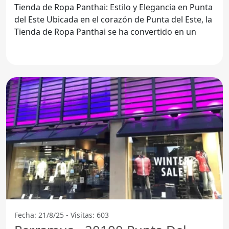
Tienda de Ropa Panthai: Estilo y Elegancia en Punta
del Este Ubicada en el corazón de Punta del Este, la
Tienda de Ropa Panthai se ha convertido en un
Fecha: 21/8/25 - Visitas: 603