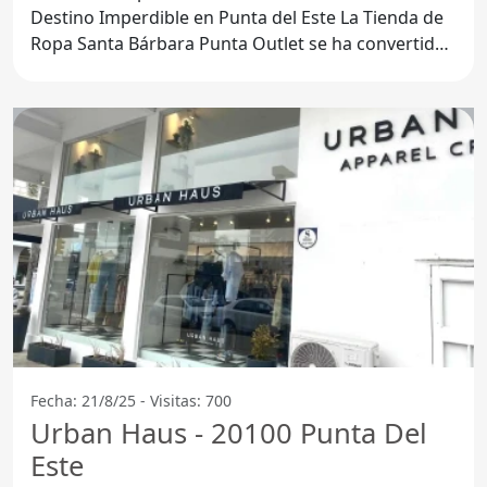
Destino Imperdible en Punta del Este La Tienda de
Ropa Santa Bárbara Punta Outlet se ha convertido
en un
Fecha: 21/8/25 - Visitas: 700
Urban Haus - 20100 Punta Del
Este