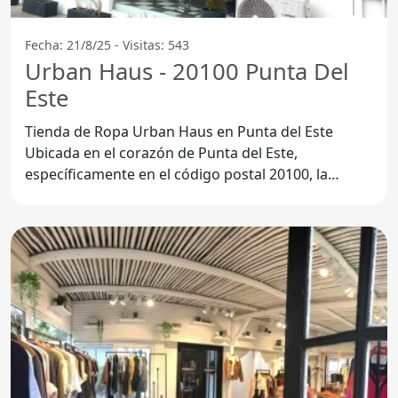
Fecha: 21/8/25 - Visitas: 543
Urban Haus - 20100 Punta Del
Este
Tienda de Ropa Urban Haus en Punta del Este
Ubicada en el corazón de Punta del Este,
específicamente en el código postal 20100, la
Tienda de Ropa Urban Haus