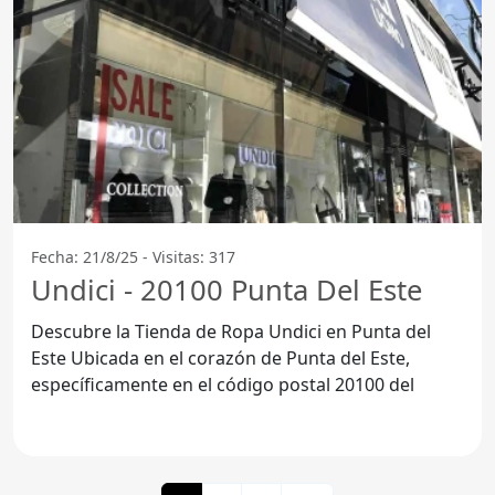
Fecha: 21/8/25 - Visitas: 317
Undici - 20100 Punta Del Este
Descubre la Tienda de Ropa Undici en Punta del
Este Ubicada en el corazón de Punta del Este,
específicamente en el código postal 20100 del