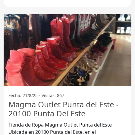
Fecha: 21/8/25 - Visitas: 867
Magma Outlet Punta del Este -
20100 Punta Del Este
Tienda de Ropa Magma Outlet Punta del Este
Ubicada en 20100 Punta del Este, en el