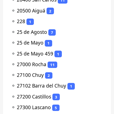
11
⚬
20500 Aiguá
2
⚬
228
1
⚬
25 de Agosto
7
⚬
25 de Mayo
1
⚬
25 de Mayo 459
1
⚬
27000 Rocha
11
⚬
27100 Chuy
2
⚬
27102 Barra del Chuy
1
⚬
27200 Castillos
3
⚬
27300 Lascano
5