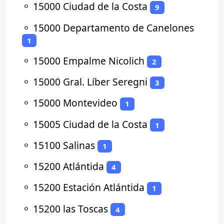
⚬
15000 Ciudad de la Costa
9
⚬
15000 Departamento de Canelones
1
⚬
15000 Empalme Nicolich
2
⚬
15000 Gral. Líber Seregni
3
⚬
15000 Montevideo
1
⚬
15005 Ciudad de la Costa
1
⚬
15100 Salinas
1
⚬
15200 Atlántida
4
⚬
15200 Estación Atlántida
1
⚬
15200 las Toscas
4