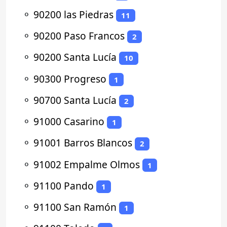
⚬
90200 las Piedras
11
⚬
90200 Paso Francos
2
⚬
90200 Santa Lucía
10
⚬
90300 Progreso
1
⚬
90700 Santa Lucía
2
⚬
91000 Casarino
1
⚬
91001 Barros Blancos
2
⚬
91002 Empalme Olmos
1
⚬
91100 Pando
1
⚬
91100 San Ramón
1