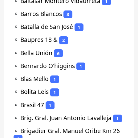
⚬
Baltasar Montero Vidaurreta
1
⚬
Barros Blancos
3
⚬
Batalla de San José
1
⚬
Baupres 18 &
2
⚬
Bella Unión
6
⚬
Bernardo O'higgins
1
⚬
Blas Mello
1
⚬
Bolita Leis
1
⚬
Brasil 47
1
⚬
Brig. Gral. Juan Antonio Lavalleja
1
⚬
Brigadier Gral. Manuel Oribe Km 26