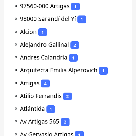
⚬
97560-000 Artigas
1
⚬
98000 Sarandí del Yí
1
⚬
Alcion
1
⚬
Alejandro Gallinal
2
⚬
Andres Calandria
1
⚬
Arquitecta Emilia Alperovich
1
⚬
Artigas
4
⚬
Atilio Ferrandis
2
⚬
Atlántida
1
⚬
Av Artigas 565
2
⚬
Av Gervasio Artigas
1