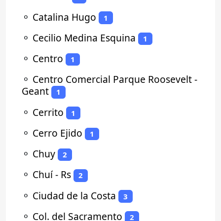
⚬
Catalina Hugo
1
⚬
Cecilio Medina Esquina
1
⚬
Centro
1
⚬
Centro Comercial Parque Roosevelt -
Geant
1
⚬
Cerrito
1
⚬
Cerro Ejido
1
⚬
Chuy
2
⚬
Chuí - Rs
2
⚬
Ciudad de la Costa
3
⚬
Col. del Sacramento
2