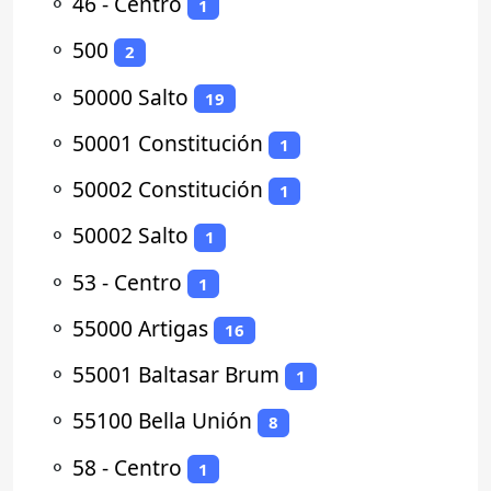
⚬
46 - Centro
1
⚬
500
2
⚬
50000 Salto
19
⚬
50001 Constitución
1
⚬
50002 Constitución
1
⚬
50002 Salto
1
⚬
53 - Centro
1
⚬
55000 Artigas
16
⚬
55001 Baltasar Brum
1
⚬
55100 Bella Unión
8
⚬
58 - Centro
1