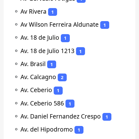
⚬
Av Rivera
1
⚬
Av Wilson Ferreira Aldunate
1
⚬
Av. 18 de Julio
1
⚬
Av. 18 de Julio 1213
1
⚬
Av. Brasil
1
⚬
Av. Calcagno
2
⚬
Av. Ceberio
1
⚬
Av. Ceberio 586
1
⚬
Av. Daniel Fernandez Crespo
1
⚬
Av. del Hipodromo
1