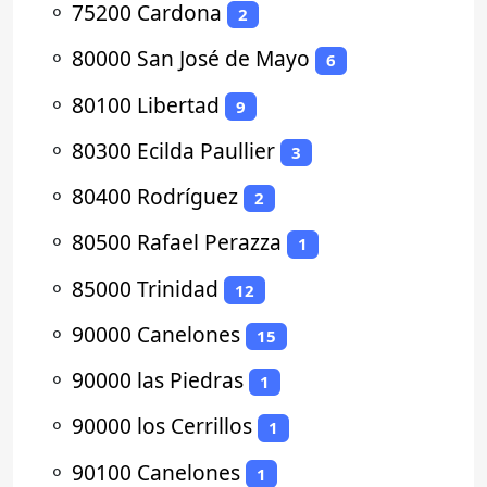
⚬
75200 Cardona
2
⚬
80000 San José de Mayo
6
⚬
80100 Libertad
9
⚬
80300 Ecilda Paullier
3
⚬
80400 Rodríguez
2
⚬
80500 Rafael Perazza
1
⚬
85000 Trinidad
12
⚬
90000 Canelones
15
⚬
90000 las Piedras
1
⚬
90000 los Cerrillos
1
⚬
90100 Canelones
1