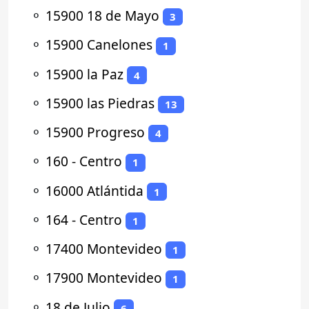
⚬
15900 18 de Mayo
3
⚬
15900 Canelones
1
⚬
15900 la Paz
4
⚬
15900 las Piedras
13
⚬
15900 Progreso
4
⚬
160 - Centro
1
⚬
16000 Atlántida
1
⚬
164 - Centro
1
⚬
17400 Montevideo
1
⚬
17900 Montevideo
1
⚬
18 de Julio
6