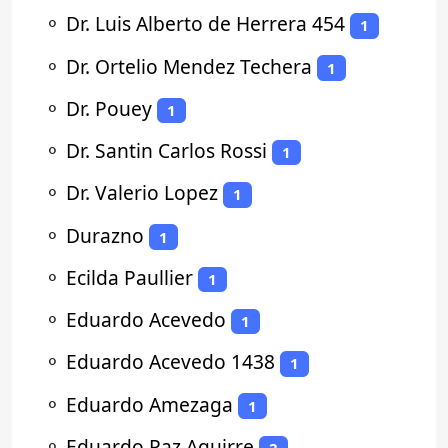
⚬
Dr. Luis Alberto de Herrera 454
1
⚬
Dr. Ortelio Mendez Techera
1
⚬
Dr. Pouey
1
⚬
Dr. Santin Carlos Rossi
1
⚬
Dr. Valerio Lopez
1
⚬
Durazno
1
⚬
Ecilda Paullier
1
⚬
Eduardo Acevedo
1
⚬
Eduardo Acevedo 1438
1
⚬
Eduardo Amezaga
1
⚬
Eduardo Paz Aguirre
2