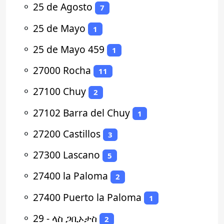
⚬
25 de Agosto
7
⚬
25 de Mayo
1
⚬
25 de Mayo 459
1
⚬
27000 Rocha
11
⚬
27100 Chuy
2
⚬
27102 Barra del Chuy
1
⚬
27200 Castillos
3
⚬
27300 Lascano
5
⚬
27400 la Paloma
2
⚬
27400 Puerto la Paloma
1
⚬
29 - ላስ ጋቢኦታስ
2