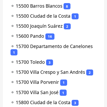
⚬
15500 Barros Blancos
8
⚬
15500 Ciudad de la Costa
1
⚬
15500 Joaquín Suárez
2
⚬
15600 Pando
16
⚬
15700 Departamento de Canelones
1
⚬
15700 Toledo
3
⚬
15700 Villa Crespo y San Andrés
2
⚬
15700 Villa Porvenir
1
⚬
15700 Villa San José
1
⚬
15800 Ciudad de la Costa
3