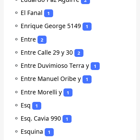
⚬
El Fanal
1
⚬
Enrique George 5149
1
⚬
Entre
2
⚬
Entre Calle 29 y 30
2
⚬
Entre Duvimioso Terra y
1
⚬
Entre Manuel Oribe y
1
⚬
Entre Morelli y
1
⚬
Esq
1
⚬
Esq. Cavia 990
1
⚬
Esquina
1