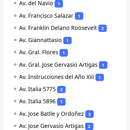
⚬
Av. del Navio
1
⚬
Av. Francisco Salazar
1
⚬
Av. Franklin Delano Roosevelt
2
⚬
Av. Giannattasio
1
⚬
Av. Gral. Flores
1
⚬
Av. Gral. Jose Gervasio Artigas
1
⚬
Av. Instrucciones del Año Xiii
1
⚬
Av. Italia 5775
2
⚬
Av. Italia 5896
1
⚬
Av. Jose Batlle y Ordoñez
3
⚬
Av. Jose Gervasio Artigas
2