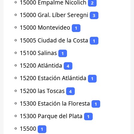
⚬
15000 Empalme Nicolich
2
⚬
15000 Gral. Líber Seregni
3
⚬
15000 Montevideo
1
⚬
15005 Ciudad de la Costa
1
⚬
15100 Salinas
1
⚬
15200 Atlántida
4
⚬
15200 Estación Atlántida
1
⚬
15200 las Toscas
4
⚬
15300 Estación la Floresta
1
⚬
15300 Parque del Plata
1
⚬
15500
1