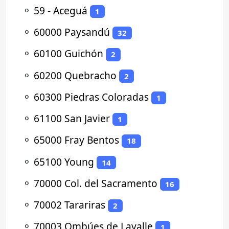
⚬
59 - Aceguá
1
⚬
60000 Paysandú
32
⚬
60100 Guichón
2
⚬
60200 Quebracho
2
⚬
60300 Piedras Coloradas
1
⚬
61100 San Javier
1
⚬
65000 Fray Bentos
18
⚬
65100 Young
14
⚬
70000 Col. del Sacramento
16
⚬
70002 Tarariras
2
⚬
70003 Ombúes de Lavalle
1