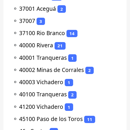
⚬
37001 Aceguá
2
⚬
37007
3
⚬
37100 Rio Branco
14
⚬
40000 Rivera
21
⚬
40001 Tranqueras
1
⚬
40002 Minas de Corrales
2
⚬
40003 Vichadero
1
⚬
40100 Tranqueras
2
⚬
41200 Vichadero
1
⚬
45100 Paso de los Toros
11