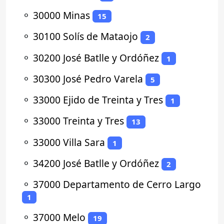
⚬
30000 Minas
15
⚬
30100 Solís de Mataojo
2
⚬
30200 José Batlle y Ordóñez
1
⚬
30300 José Pedro Varela
5
⚬
33000 Ejido de Treinta y Tres
1
⚬
33000 Treinta y Tres
13
⚬
33000 Villa Sara
1
⚬
34200 José Batlle y Ordóñez
2
⚬
37000 Departamento de Cerro Largo
1
⚬
37000 Melo
19