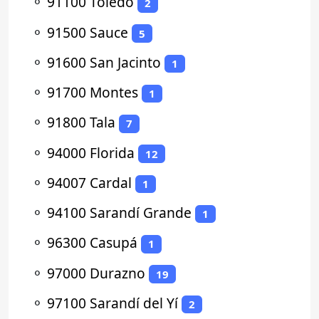
⚬
91100 Toledo
2
⚬
91500 Sauce
5
⚬
91600 San Jacinto
1
⚬
91700 Montes
1
⚬
91800 Tala
7
⚬
94000 Florida
12
⚬
94007 Cardal
1
⚬
94100 Sarandí Grande
1
⚬
96300 Casupá
1
⚬
97000 Durazno
19
⚬
97100 Sarandí del Yí
2