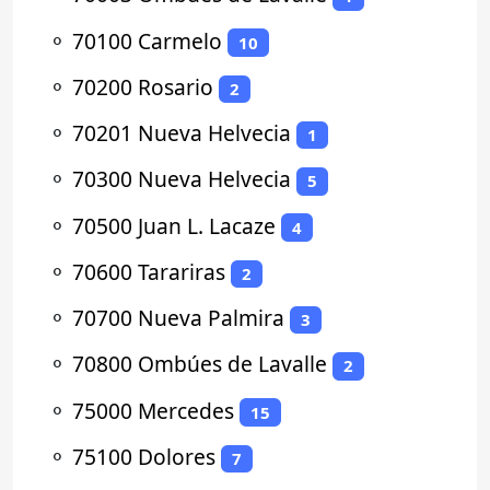
⚬
70100 Carmelo
10
⚬
70200 Rosario
2
⚬
70201 Nueva Helvecia
1
⚬
70300 Nueva Helvecia
5
⚬
70500 Juan L. Lacaze
4
⚬
70600 Tarariras
2
⚬
70700 Nueva Palmira
3
⚬
70800 Ombúes de Lavalle
2
⚬
75000 Mercedes
15
⚬
75100 Dolores
7