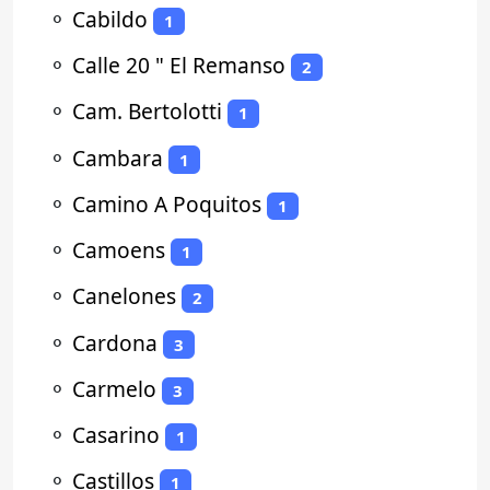
⚬
Cabildo
1
⚬
Calle 20 " El Remanso
2
⚬
Cam. Bertolotti
1
⚬
Cambara
1
⚬
Camino A Poquitos
1
⚬
Camoens
1
⚬
Canelones
2
⚬
Cardona
3
⚬
Carmelo
3
⚬
Casarino
1
⚬
Castillos
1