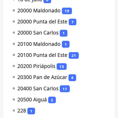
⚬
20000 Maldonado
19
⚬
20000 Punta del Este
7
⚬
20000 San Carlos
1
⚬
20100 Maldonado
1
⚬
20100 Punta del Este
21
⚬
20200 Piriápolis
13
⚬
20300 Pan de Azúcar
4
⚬
20400 San Carlos
11
⚬
20500 Aiguá
2
⚬
228
1