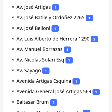
⚬
Av. José Artigas
1
⚬
Av. José Batlle y Ordóñez 2265
1
⚬
Av. José Belloni
1
⚬
Av. Luis Alberto de Herrera 1290
2
⚬
Av. Manuel Borrazas
1
⚬
Av. Nicolás Solari Esq
1
⚬
Av. Sayago
1
⚬
Avenida Artigas Esquina
1
⚬
Avenida General José Artigas 569
1
⚬
Baltasar Brum
1