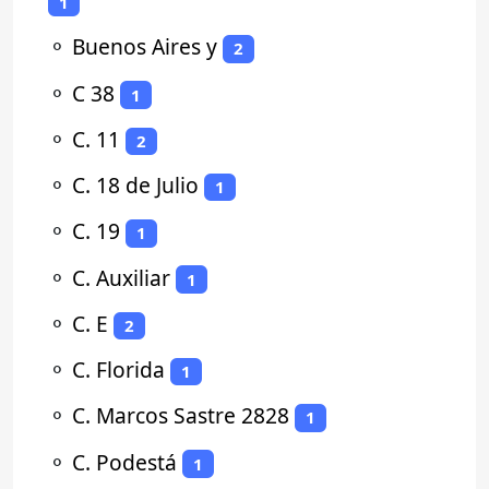
1
⚬
Buenos Aires y
2
⚬
C 38
1
⚬
C. 11
2
⚬
C. 18 de Julio
1
⚬
C. 19
1
⚬
C. Auxiliar
1
⚬
C. E
2
⚬
C. Florida
1
⚬
C. Marcos Sastre 2828
1
⚬
C. Podestá
1