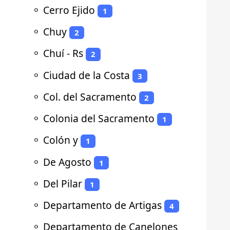
⚬
Cerro Ejido
1
⚬
Chuy
2
⚬
Chuí - Rs
2
⚬
Ciudad de la Costa
3
⚬
Col. del Sacramento
2
⚬
Colonia del Sacramento
1
⚬
Colón y
1
⚬
De Agosto
1
⚬
Del Pilar
1
⚬
Departamento de Artigas
4
⚬
Departamento de Canelones