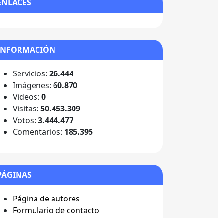
ENLACES
INFORMACIÓN
Servicios:
26.444
Imágenes:
60.870
Videos:
0
Visitas:
50.453.309
Votos:
3.444.477
Comentarios:
185.395
PÁGINAS
Página de autores
Formulario de contacto