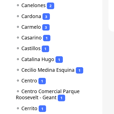
⚬
Canelones
2
⚬
Cardona
3
⚬
Carmelo
3
⚬
Casarino
1
⚬
Castillos
1
⚬
Catalina Hugo
1
⚬
Cecilio Medina Esquina
1
⚬
Centro
1
⚬
Centro Comercial Parque
Roosevelt - Geant
1
⚬
Cerrito
1