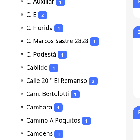
⚬
C. Auxiliar
1
⚬
C. E
2
⚬
C. Florida
1
⚬
C. Marcos Sastre 2828
1
⚬
C. Podestá
1
⚬
Cabildo
1
⚬
Calle 20 " El Remanso
2
⚬
Cam. Bertolotti
1
⚬
Cambara
1
⚬
Camino A Poquitos
1
⚬
Camoens
1