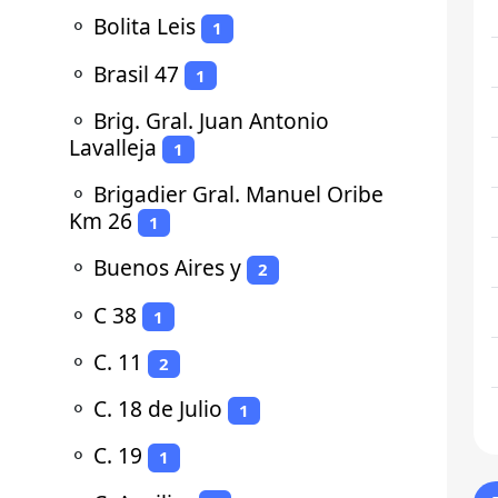
⚬
Bolita Leis
1
⚬
Brasil 47
1
⚬
Brig. Gral. Juan Antonio
Lavalleja
1
⚬
Brigadier Gral. Manuel Oribe
Km 26
1
⚬
Buenos Aires y
2
⚬
C 38
1
⚬
C. 11
2
⚬
C. 18 de Julio
1
⚬
C. 19
1