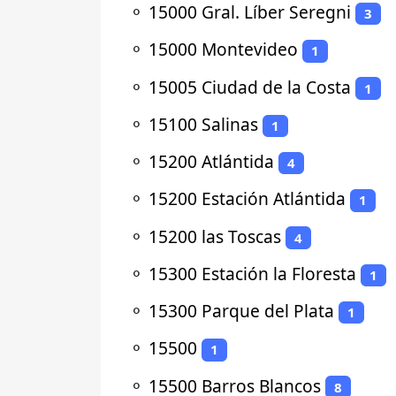
⚬
15000 Gral. Líber Seregni
3
⚬
15000 Montevideo
1
⚬
15005 Ciudad de la Costa
1
⚬
15100 Salinas
1
⚬
15200 Atlántida
4
⚬
15200 Estación Atlántida
1
⚬
15200 las Toscas
4
⚬
15300 Estación la Floresta
1
⚬
15300 Parque del Plata
1
⚬
15500
1
⚬
15500 Barros Blancos
8