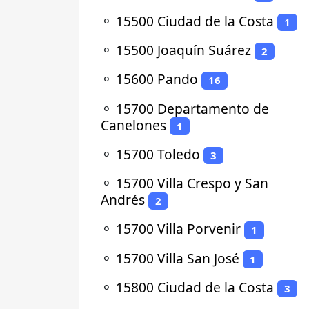
⚬
15500 Ciudad de la Costa
1
⚬
15500 Joaquín Suárez
2
⚬
15600 Pando
16
⚬
15700 Departamento de
Canelones
1
⚬
15700 Toledo
3
⚬
15700 Villa Crespo y San
Andrés
2
⚬
15700 Villa Porvenir
1
⚬
15700 Villa San José
1
⚬
15800 Ciudad de la Costa
3