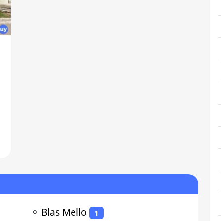
o
⚬
Blas Mello
1