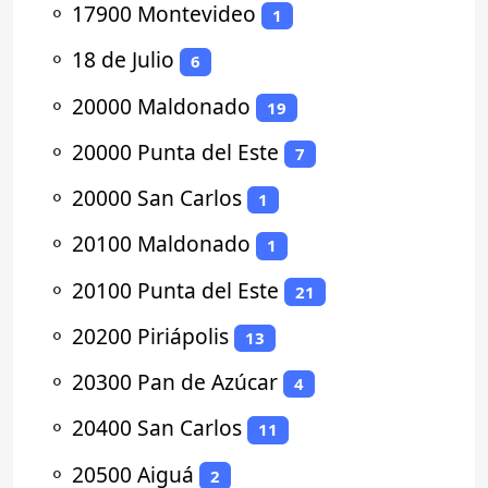
⚬
17900 Montevideo
1
⚬
18 de Julio
6
⚬
20000 Maldonado
19
⚬
20000 Punta del Este
7
⚬
20000 San Carlos
1
⚬
20100 Maldonado
1
⚬
20100 Punta del Este
21
⚬
20200 Piriápolis
13
⚬
20300 Pan de Azúcar
4
⚬
20400 San Carlos
11
⚬
20500 Aiguá
2