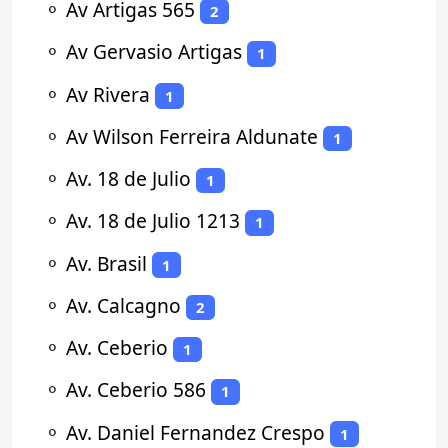
⚬
Av Artigas 565
2
⚬
Av Gervasio Artigas
1
⚬
Av Rivera
1
⚬
Av Wilson Ferreira Aldunate
1
⚬
Av. 18 de Julio
1
⚬
Av. 18 de Julio 1213
1
⚬
Av. Brasil
1
⚬
Av. Calcagno
2
⚬
Av. Ceberio
1
⚬
Av. Ceberio 586
1
⚬
Av. Daniel Fernandez Crespo
1