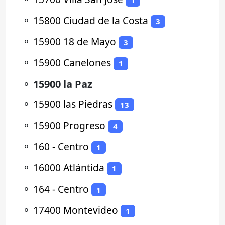
⚬
15800 Ciudad de la Costa
3
⚬
15900 18 de Mayo
3
⚬
15900 Canelones
1
⚬
15900 la Paz
⚬
15900 las Piedras
13
⚬
15900 Progreso
4
⚬
160 - Centro
1
⚬
16000 Atlántida
1
⚬
164 - Centro
1
⚬
17400 Montevideo
1