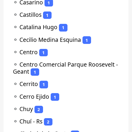
⚬
Casarino
1
⚬
Castillos
1
⚬
Catalina Hugo
1
⚬
Cecilio Medina Esquina
1
⚬
Centro
1
⚬
Centro Comercial Parque Roosevelt -
Geant
1
⚬
Cerrito
1
⚬
Cerro Ejido
1
⚬
Chuy
2
⚬
Chuí - Rs
2