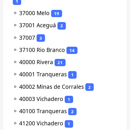
1
⚬
37000 Melo
19
⚬
37001 Aceguá
2
⚬
37007
3
⚬
37100 Rio Branco
14
⚬
40000 Rivera
21
⚬
40001 Tranqueras
1
⚬
40002 Minas de Corrales
2
⚬
40003 Vichadero
1
⚬
40100 Tranqueras
2
⚬
41200 Vichadero
1