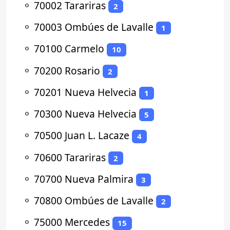
⚬
70002 Tarariras
2
⚬
70003 Ombúes de Lavalle
1
⚬
70100 Carmelo
10
⚬
70200 Rosario
2
⚬
70201 Nueva Helvecia
1
⚬
70300 Nueva Helvecia
5
⚬
70500 Juan L. Lacaze
4
⚬
70600 Tarariras
2
⚬
70700 Nueva Palmira
3
⚬
70800 Ombúes de Lavalle
2
⚬
75000 Mercedes
15