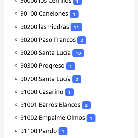
⚬
90000 los Cerrillos
1
⚬
90100 Canelones
1
⚬
90200 las Piedras
11
⚬
90200 Paso Francos
2
⚬
90200 Santa Lucía
10
⚬
90300 Progreso
1
⚬
90700 Santa Lucía
2
⚬
91000 Casarino
1
⚬
91001 Barros Blancos
2
⚬
91002 Empalme Olmos
1
⚬
91100 Pando
1