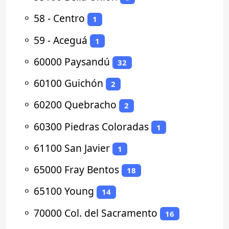
⚬
58 - Centro
1
⚬
59 - Aceguá
1
⚬
60000 Paysandú
32
⚬
60100 Guichón
2
⚬
60200 Quebracho
2
⚬
60300 Piedras Coloradas
1
⚬
61100 San Javier
1
⚬
65000 Fray Bentos
18
⚬
65100 Young
14
⚬
70000 Col. del Sacramento
16