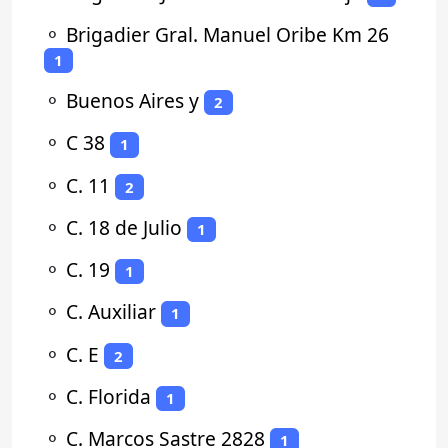
⚬
Brigadier Gral. Manuel Oribe Km 26
1
⚬
Buenos Aires y
2
⚬
C 38
1
⚬
C. 11
2
⚬
C. 18 de Julio
1
⚬
C. 19
1
⚬
C. Auxiliar
1
⚬
C. E
2
⚬
C. Florida
1
⚬
C. Marcos Sastre 2828
1