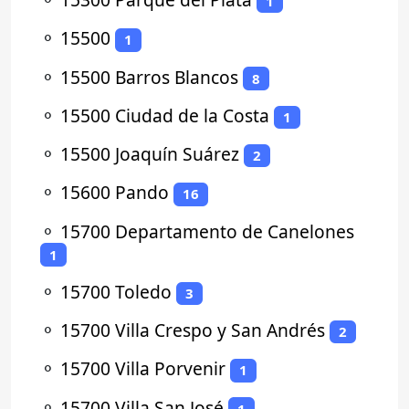
1
⚬
15500
1
⚬
15500 Barros Blancos
8
⚬
15500 Ciudad de la Costa
1
⚬
15500 Joaquín Suárez
2
⚬
15600 Pando
16
⚬
15700 Departamento de Canelones
1
⚬
15700 Toledo
3
⚬
15700 Villa Crespo y San Andrés
2
⚬
15700 Villa Porvenir
1
⚬
15700 Villa San José
1