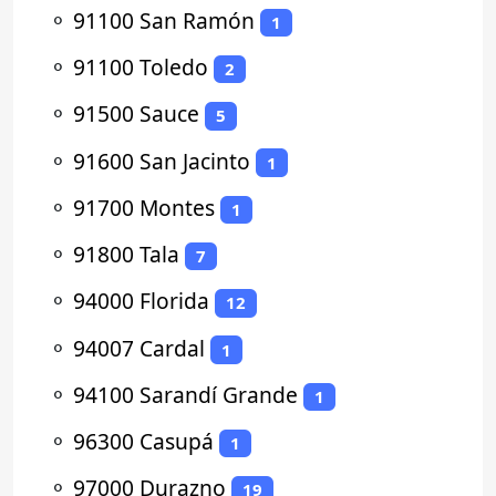
⚬
91100 San Ramón
1
⚬
91100 Toledo
2
⚬
91500 Sauce
5
⚬
91600 San Jacinto
1
⚬
91700 Montes
1
⚬
91800 Tala
7
⚬
94000 Florida
12
⚬
94007 Cardal
1
⚬
94100 Sarandí Grande
1
⚬
96300 Casupá
1
⚬
97000 Durazno
19