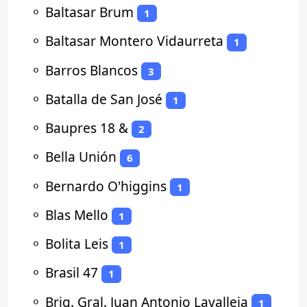
⚬
Baltasar Brum
1
⚬
Baltasar Montero Vidaurreta
1
⚬
Barros Blancos
3
⚬
Batalla de San José
1
⚬
Baupres 18 &
2
⚬
Bella Unión
6
⚬
Bernardo O'higgins
1
⚬
Blas Mello
1
⚬
Bolita Leis
1
⚬
Brasil 47
1
⚬
Brig. Gral. Juan Antonio Lavalleja
1