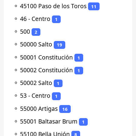
⚬
45100 Paso de los Toros
11
⚬
46 - Centro
1
⚬
500
2
⚬
50000 Salto
19
⚬
50001 Constitución
1
⚬
50002 Constitución
1
⚬
50002 Salto
1
⚬
53 - Centro
1
⚬
55000 Artigas
16
⚬
55001 Baltasar Brum
1
⚬
55100 Bella Unión
8