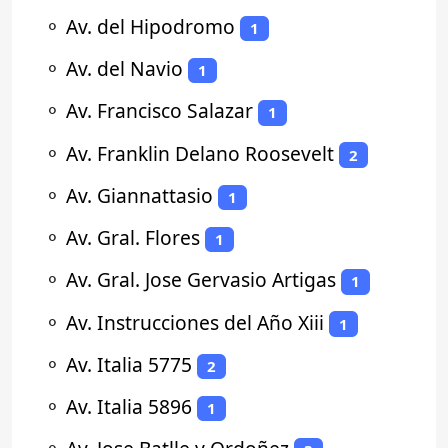
⚬
Av. del Hipodromo
1
⚬
Av. del Navio
1
⚬
Av. Francisco Salazar
1
⚬
Av. Franklin Delano Roosevelt
2
⚬
Av. Giannattasio
1
⚬
Av. Gral. Flores
1
⚬
Av. Gral. Jose Gervasio Artigas
1
⚬
Av. Instrucciones del Año Xiii
1
⚬
Av. Italia 5775
2
⚬
Av. Italia 5896
1