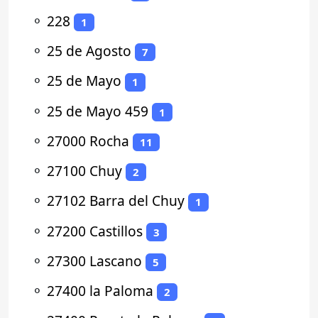
⚬
228
1
⚬
25 de Agosto
7
⚬
25 de Mayo
1
⚬
25 de Mayo 459
1
⚬
27000 Rocha
11
⚬
27100 Chuy
2
⚬
27102 Barra del Chuy
1
⚬
27200 Castillos
3
⚬
27300 Lascano
5
⚬
27400 la Paloma
2