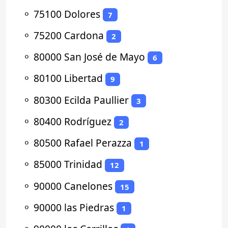
⚬
75100 Dolores
7
⚬
75200 Cardona
2
⚬
80000 San José de Mayo
6
⚬
80100 Libertad
9
⚬
80300 Ecilda Paullier
3
⚬
80400 Rodríguez
2
⚬
80500 Rafael Perazza
1
⚬
85000 Trinidad
12
⚬
90000 Canelones
15
⚬
90000 las Piedras
1