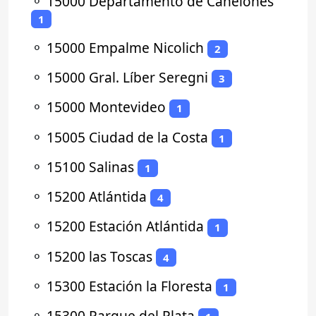
⚬
15000 Departamento de Canelones
1
⚬
15000 Empalme Nicolich
2
⚬
15000 Gral. Líber Seregni
3
⚬
15000 Montevideo
1
⚬
15005 Ciudad de la Costa
1
⚬
15100 Salinas
1
⚬
15200 Atlántida
4
⚬
15200 Estación Atlántida
1
⚬
15200 las Toscas
4
⚬
15300 Estación la Floresta
1
⚬
15300 Parque del Plata