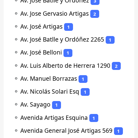
⚬
Av. Jose Batlle y Ordoñez
3
⚬
Av. Jose Gervasio Artigas
2
⚬
Av. José Artigas
1
⚬
Av. José Batlle y Ordóñez 2265
1
⚬
Av. José Belloni
1
⚬
Av. Luis Alberto de Herrera 1290
2
⚬
Av. Manuel Borrazas
1
⚬
Av. Nicolás Solari Esq
1
⚬
Av. Sayago
1
⚬
Avenida Artigas Esquina
1
⚬
Avenida General José Artigas 569
1