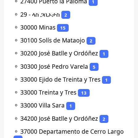
⚬
27400 Puerto la Paloma
1
⚬
29 - ላስ ጋቢኦታስ
2
⚬
30000 Minas
15
⚬
30100 Solís de Mataojo
2
⚬
30200 José Batlle y Ordóñez
1
⚬
30300 José Pedro Varela
5
⚬
33000 Ejido de Treinta y Tres
1
⚬
33000 Treinta y Tres
13
⚬
33000 Villa Sara
1
⚬
34200 José Batlle y Ordóñez
2
⚬
37000 Departamento de Cerro Largo