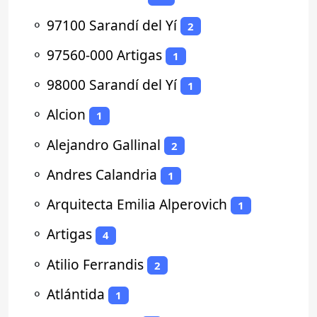
⚬
97100 Sarandí del Yí
2
⚬
97560-000 Artigas
1
⚬
98000 Sarandí del Yí
1
⚬
Alcion
1
⚬
Alejandro Gallinal
2
⚬
Andres Calandria
1
⚬
Arquitecta Emilia Alperovich
1
⚬
Artigas
4
⚬
Atilio Ferrandis
2
⚬
Atlántida
1