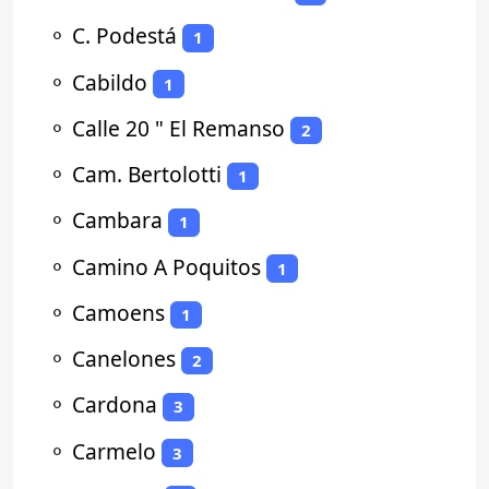
⚬
C. Podestá
1
⚬
Cabildo
1
⚬
Calle 20 " El Remanso
2
⚬
Cam. Bertolotti
1
⚬
Cambara
1
⚬
Camino A Poquitos
1
⚬
Camoens
1
⚬
Canelones
2
⚬
Cardona
3
⚬
Carmelo
3