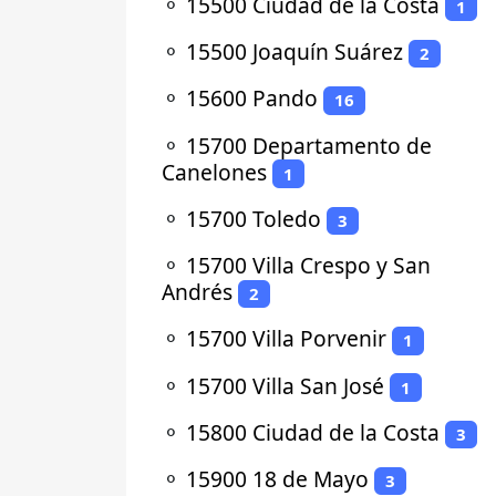
⚬
15500 Ciudad de la Costa
1
⚬
15500 Joaquín Suárez
2
⚬
15600 Pando
16
⚬
15700 Departamento de
Canelones
1
⚬
15700 Toledo
3
⚬
15700 Villa Crespo y San
Andrés
2
⚬
15700 Villa Porvenir
1
⚬
15700 Villa San José
1
⚬
15800 Ciudad de la Costa
3
⚬
15900 18 de Mayo
3