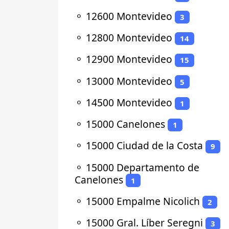
⚬
12600 Montevideo
3
⚬
12800 Montevideo
14
⚬
12900 Montevideo
15
⚬
13000 Montevideo
5
⚬
14500 Montevideo
1
⚬
15000 Canelones
1
⚬
15000 Ciudad de la Costa
9
⚬
15000 Departamento de
Canelones
1
⚬
15000 Empalme Nicolich
2
⚬
15000 Gral. Líber Seregni
3