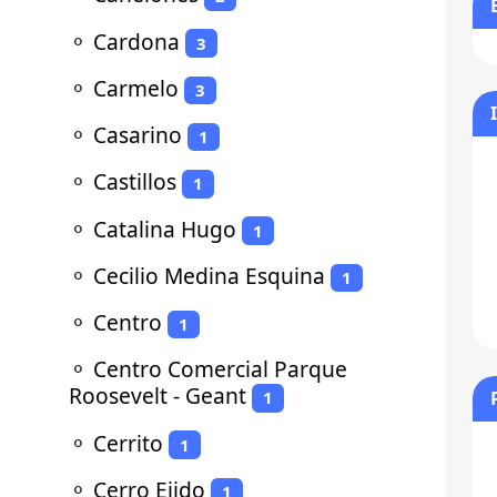
⚬
Cardona
3
⚬
Carmelo
3
⚬
Casarino
1
⚬
Castillos
1
⚬
Catalina Hugo
1
⚬
Cecilio Medina Esquina
1
⚬
Centro
1
⚬
Centro Comercial Parque
Roosevelt - Geant
1
⚬
Cerrito
1
⚬
Cerro Ejido
1