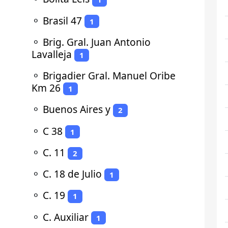
⚬
Brasil 47
1
⚬
Brig. Gral. Juan Antonio
Lavalleja
1
⚬
Brigadier Gral. Manuel Oribe
Km 26
1
⚬
Buenos Aires y
2
⚬
C 38
1
⚬
C. 11
2
⚬
C. 18 de Julio
1
⚬
C. 19
1
⚬
C. Auxiliar
1