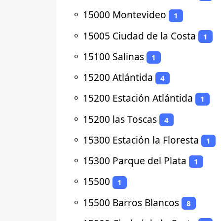
⚬
15000 Montevideo
1
⚬
15005 Ciudad de la Costa
1
⚬
15100 Salinas
1
⚬
15200 Atlántida
4
⚬
15200 Estación Atlántida
1
⚬
15200 las Toscas
4
⚬
15300 Estación la Floresta
1
⚬
15300 Parque del Plata
1
⚬
15500
1
⚬
15500 Barros Blancos
8