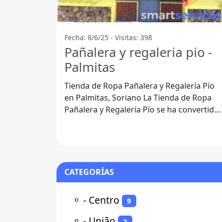
Fecha: 8/6/25 - Visitas: 398
Pañalera y regaleria pio -
Palmitas
Tienda de Ropa Pañalera y Regalería Pío
en Palmitas, Soriano La Tienda de Ropa
Pañalera y Regalería Pío se ha convertido
en un destino popular para los
CATEGORÍAS
⚬
- Centro
9
⚬
- União
2