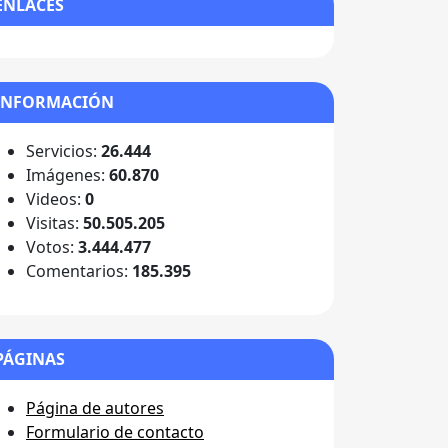
ENLACES
INFORMACIÓN
Servicios:
26.444
Imágenes:
60.870
Videos:
0
Visitas:
50.505.205
Votos:
3.444.477
Comentarios:
185.395
PÁGINAS
Página de autores
Formulario de contacto