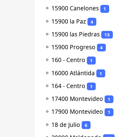
⚬
15900 Canelones
1
⚬
15900 la Paz
4
⚬
15900 las Piedras
13
⚬
15900 Progreso
4
⚬
160 - Centro
1
⚬
16000 Atlántida
1
⚬
164 - Centro
1
⚬
17400 Montevideo
1
⚬
17900 Montevideo
1
⚬
18 de Julio
6