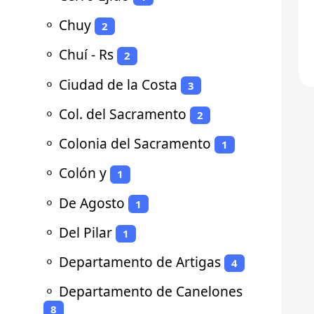
⚬
Chuy
2
⚬
Chuí - Rs
2
⚬
Ciudad de la Costa
3
⚬
Col. del Sacramento
2
⚬
Colonia del Sacramento
1
⚬
Colón y
1
⚬
De Agosto
1
⚬
Del Pilar
1
⚬
Departamento de Artigas
4
⚬
Departamento de Canelones
8