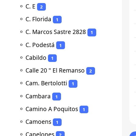
⚬
C. E
2
⚬
C. Florida
1
⚬
C. Marcos Sastre 2828
1
⚬
C. Podestá
1
⚬
Cabildo
1
⚬
Calle 20 " El Remanso
2
⚬
Cam. Bertolotti
1
⚬
Cambara
1
⚬
Camino A Poquitos
1
⚬
Camoens
1
⚬
Canelones
2