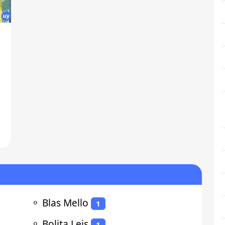
⚬
Blas Mello
1
⚬
Bolita Leis
1