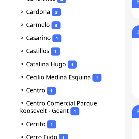
⚬
Cardona
3
⚬
Carmelo
3
⚬
Casarino
1
⚬
Castillos
1
⚬
Catalina Hugo
1
⚬
Cecilio Medina Esquina
1
⚬
Centro
1
⚬
Centro Comercial Parque
Roosevelt - Geant
1
⚬
Cerrito
1
⚬
Cerro Ejido
1