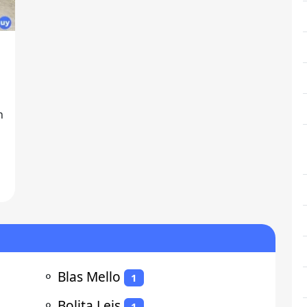
n
⚬
Blas Mello
1
⚬
Bolita Leis
1