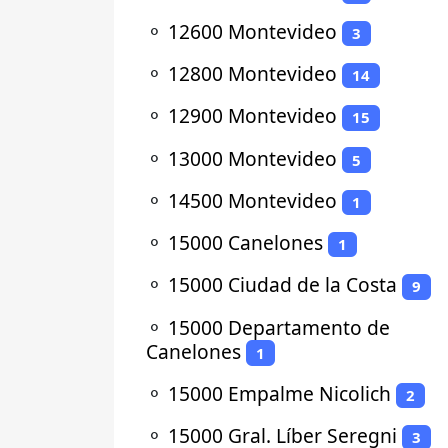
⚬
12600 Montevideo
3
⚬
12800 Montevideo
14
⚬
12900 Montevideo
15
⚬
13000 Montevideo
5
⚬
14500 Montevideo
1
⚬
15000 Canelones
1
⚬
15000 Ciudad de la Costa
9
⚬
15000 Departamento de
Canelones
1
⚬
15000 Empalme Nicolich
2
⚬
15000 Gral. Líber Seregni
3