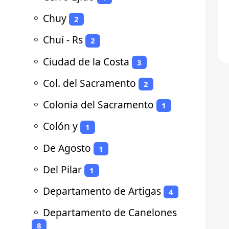
⚬
Chuy
2
⚬
Chuí - Rs
2
⚬
Ciudad de la Costa
3
⚬
Col. del Sacramento
2
⚬
Colonia del Sacramento
1
⚬
Colón y
1
⚬
De Agosto
1
⚬
Del Pilar
1
⚬
Departamento de Artigas
4
⚬
Departamento de Canelones
8