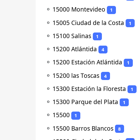
⚬
15000 Montevideo
1
⚬
15005 Ciudad de la Costa
1
⚬
15100 Salinas
1
⚬
15200 Atlántida
4
⚬
15200 Estación Atlántida
1
⚬
15200 las Toscas
4
⚬
15300 Estación la Floresta
1
⚬
15300 Parque del Plata
1
⚬
15500
1
⚬
15500 Barros Blancos
8