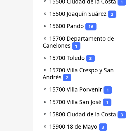
⚬
15500 Ciudad de la Costa
1
⚬
15500 Joaquín Suárez
2
⚬
15600 Pando
16
⚬
15700 Departamento de
Canelones
1
⚬
15700 Toledo
3
⚬
15700 Villa Crespo y San
Andrés
2
⚬
15700 Villa Porvenir
1
⚬
15700 Villa San José
1
⚬
15800 Ciudad de la Costa
3
⚬
15900 18 de Mayo
3