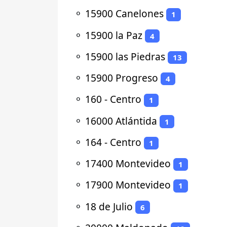
⚬
15900 Canelones
1
⚬
15900 la Paz
4
⚬
15900 las Piedras
13
⚬
15900 Progreso
4
⚬
160 - Centro
1
⚬
16000 Atlántida
1
⚬
164 - Centro
1
⚬
17400 Montevideo
1
⚬
17900 Montevideo
1
⚬
18 de Julio
6