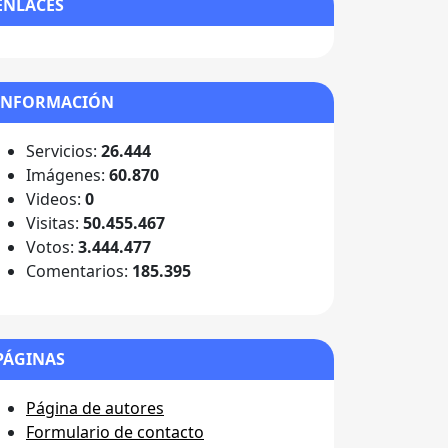
ENLACES
INFORMACIÓN
Servicios:
26.444
Imágenes:
60.870
Videos:
0
Visitas:
50.455.467
Votos:
3.444.477
Comentarios:
185.395
PÁGINAS
Página de autores
Formulario de contacto