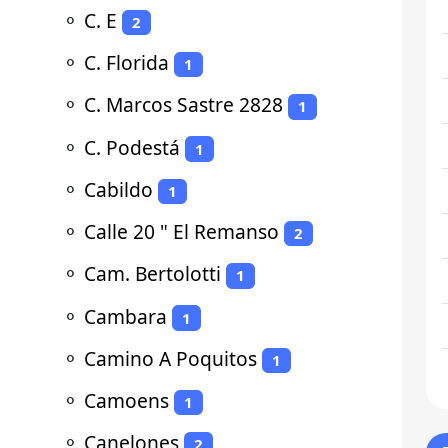
⚬
C. E
2
⚬
C. Florida
1
⚬
C. Marcos Sastre 2828
1
⚬
C. Podestá
1
⚬
Cabildo
1
⚬
Calle 20 " El Remanso
2
⚬
Cam. Bertolotti
1
⚬
Cambara
1
⚬
Camino A Poquitos
1
⚬
Camoens
1
⚬
Canelones
2