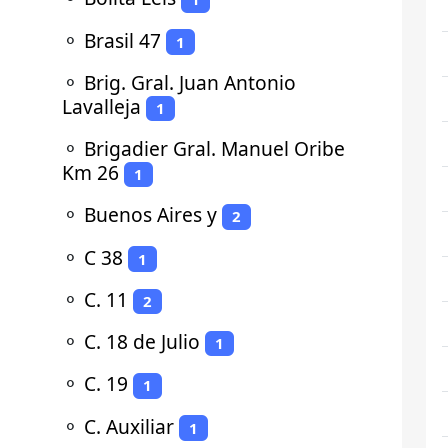
⚬
Brasil 47
1
⚬
Brig. Gral. Juan Antonio
Lavalleja
1
⚬
Brigadier Gral. Manuel Oribe
Km 26
1
⚬
Buenos Aires y
2
⚬
C 38
1
⚬
C. 11
2
⚬
C. 18 de Julio
1
⚬
C. 19
1
⚬
C. Auxiliar
1