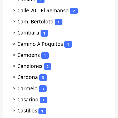
⚬
Calle 20 " El Remanso
2
⚬
Cam. Bertolotti
1
⚬
Cambara
1
⚬
Camino A Poquitos
1
⚬
Camoens
1
⚬
Canelones
2
⚬
Cardona
3
⚬
Carmelo
3
⚬
Casarino
1
⚬
Castillos
1