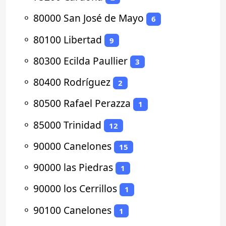
⚬
80000 San José de Mayo
6
⚬
80100 Libertad
9
⚬
80300 Ecilda Paullier
3
⚬
80400 Rodríguez
2
⚬
80500 Rafael Perazza
1
⚬
85000 Trinidad
12
⚬
90000 Canelones
15
⚬
90000 las Piedras
1
⚬
90000 los Cerrillos
1
⚬
90100 Canelones
1