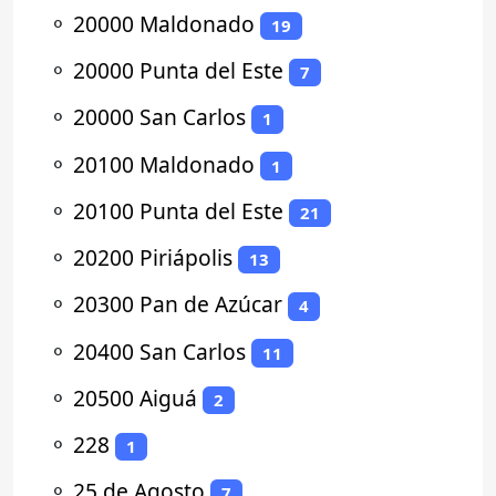
⚬
20000 Maldonado
19
⚬
20000 Punta del Este
7
⚬
20000 San Carlos
1
⚬
20100 Maldonado
1
⚬
20100 Punta del Este
21
⚬
20200 Piriápolis
13
⚬
20300 Pan de Azúcar
4
⚬
20400 San Carlos
11
⚬
20500 Aiguá
2
⚬
228
1
⚬
25 de Agosto
7