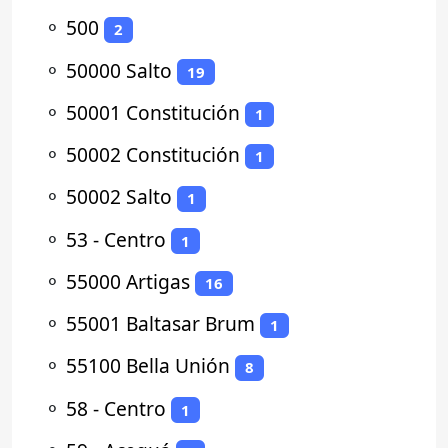
⚬
500
2
⚬
50000 Salto
19
⚬
50001 Constitución
1
⚬
50002 Constitución
1
⚬
50002 Salto
1
⚬
53 - Centro
1
⚬
55000 Artigas
16
⚬
55001 Baltasar Brum
1
⚬
55100 Bella Unión
8
⚬
58 - Centro
1