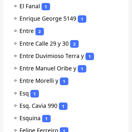
⚬
El Fanal
1
⚬
Enrique George 5149
1
⚬
Entre
2
⚬
Entre Calle 29 y 30
2
⚬
Entre Duvimioso Terra y
1
⚬
Entre Manuel Oribe y
1
⚬
Entre Morelli y
1
⚬
Esq
1
⚬
Esq. Cavia 990
1
⚬
Esquina
1
⚬
Felipe Ferreiro
1