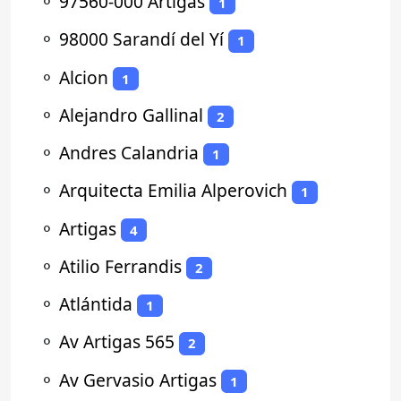
⚬
97560-000 Artigas
1
⚬
98000 Sarandí del Yí
1
⚬
Alcion
1
⚬
Alejandro Gallinal
2
⚬
Andres Calandria
1
⚬
Arquitecta Emilia Alperovich
1
⚬
Artigas
4
⚬
Atilio Ferrandis
2
⚬
Atlántida
1
⚬
Av Artigas 565
2
⚬
Av Gervasio Artigas
1