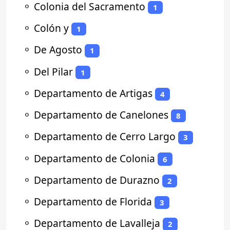
⚬
Colonia del Sacramento
1
⚬
Colón y
1
⚬
De Agosto
1
⚬
Del Pilar
1
⚬
Departamento de Artigas
4
⚬
Departamento de Canelones
8
⚬
Departamento de Cerro Largo
3
⚬
Departamento de Colonia
6
⚬
Departamento de Durazno
2
⚬
Departamento de Florida
3
⚬
Departamento de Lavalleja
2