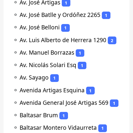
⚬
Av. José Artigas
1
⚬
Av. José Batlle y Ordóñez 2265
1
⚬
Av. José Belloni
1
⚬
Av. Luis Alberto de Herrera 1290
2
⚬
Av. Manuel Borrazas
1
⚬
Av. Nicolás Solari Esq
1
⚬
Av. Sayago
1
⚬
Avenida Artigas Esquina
1
⚬
Avenida General José Artigas 569
1
⚬
Baltasar Brum
1
⚬
Baltasar Montero Vidaurreta
1