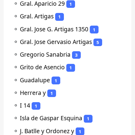
⚬
Gral. Aparicio 29
1
⚬
Gral. Artigas
1
⚬
Gral. Jose G. Artigas 1350
1
⚬
Gral. Jose Gervasio Artigas
5
⚬
Gregorio Sanabria
3
⚬
Grito de Asencio
1
⚬
Guadalupe
1
⚬
Herrera y
1
⚬
I 14
1
⚬
Isla de Gaspar Esquina
1
⚬
J. Batlle y Ordonez y
1