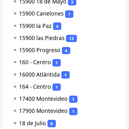
⚬
15900 18 de Mayo
3
⚬
15900 Canelones
1
⚬
15900 la Paz
4
⚬
15900 las Piedras
13
⚬
15900 Progreso
4
⚬
160 - Centro
1
⚬
16000 Atlántida
1
⚬
164 - Centro
1
⚬
17400 Montevideo
1
⚬
17900 Montevideo
1
⚬
18 de Julio
6