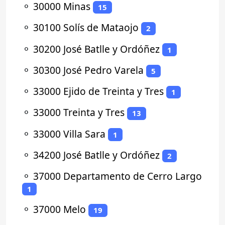
⚬
30000 Minas
15
⚬
30100 Solís de Mataojo
2
⚬
30200 José Batlle y Ordóñez
1
⚬
30300 José Pedro Varela
5
⚬
33000 Ejido de Treinta y Tres
1
⚬
33000 Treinta y Tres
13
⚬
33000 Villa Sara
1
⚬
34200 José Batlle y Ordóñez
2
⚬
37000 Departamento de Cerro Largo
1
⚬
37000 Melo
19