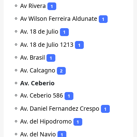
⚬
Av Rivera
1
⚬
Av Wilson Ferreira Aldunate
1
⚬
Av. 18 de Julio
1
⚬
Av. 18 de Julio 1213
1
⚬
Av. Brasil
1
⚬
Av. Calcagno
2
⚬
Av. Ceberio
⚬
Av. Ceberio 586
1
⚬
Av. Daniel Fernandez Crespo
1
⚬
Av. del Hipodromo
1
⚬
Av. del Navio
1