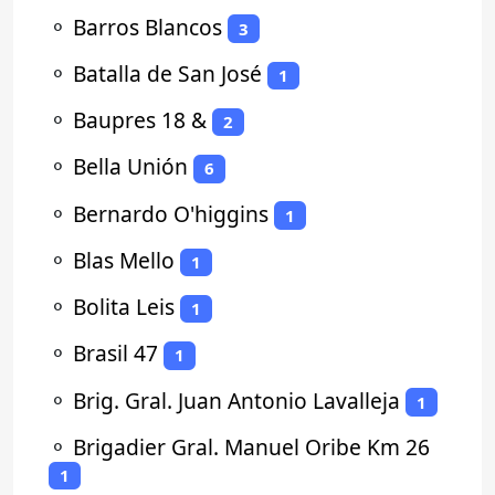
⚬
Barros Blancos
3
⚬
Batalla de San José
1
⚬
Baupres 18 &
2
⚬
Bella Unión
6
⚬
Bernardo O'higgins
1
⚬
Blas Mello
1
⚬
Bolita Leis
1
⚬
Brasil 47
1
⚬
Brig. Gral. Juan Antonio Lavalleja
1
⚬
Brigadier Gral. Manuel Oribe Km 26
1