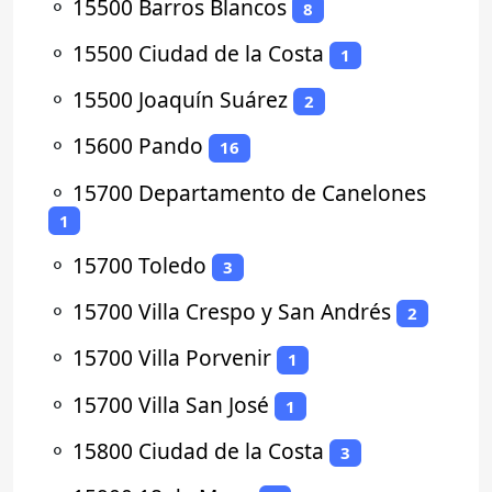
⚬
15500 Barros Blancos
8
⚬
15500 Ciudad de la Costa
1
⚬
15500 Joaquín Suárez
2
⚬
15600 Pando
16
⚬
15700 Departamento de Canelones
1
⚬
15700 Toledo
3
⚬
15700 Villa Crespo y San Andrés
2
⚬
15700 Villa Porvenir
1
⚬
15700 Villa San José
1
⚬
15800 Ciudad de la Costa
3