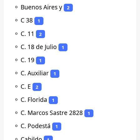
⚬
Buenos Aires y
2
⚬
C 38
1
⚬
C. 11
2
⚬
C. 18 de Julio
1
⚬
C. 19
1
⚬
C. Auxiliar
1
⚬
C. E
2
⚬
C. Florida
1
⚬
C. Marcos Sastre 2828
1
⚬
C. Podestá
1
⚬
Cabildo
1