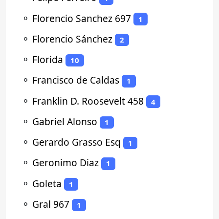
⚬
Florencio Sanchez 697
1
⚬
Florencio Sánchez
2
⚬
Florida
10
⚬
Francisco de Caldas
1
⚬
Franklin D. Roosevelt 458
4
⚬
Gabriel Alonso
1
⚬
Gerardo Grasso Esq
1
⚬
Geronimo Diaz
1
⚬
Goleta
1
⚬
Gral 967
1