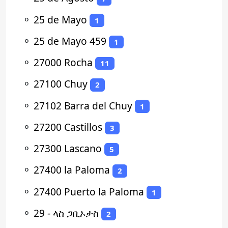
⚬
25 de Mayo
1
⚬
25 de Mayo 459
1
⚬
27000 Rocha
11
⚬
27100 Chuy
2
⚬
27102 Barra del Chuy
1
⚬
27200 Castillos
3
⚬
27300 Lascano
5
⚬
27400 la Paloma
2
⚬
27400 Puerto la Paloma
1
⚬
29 - ላስ ጋቢኦታስ
2