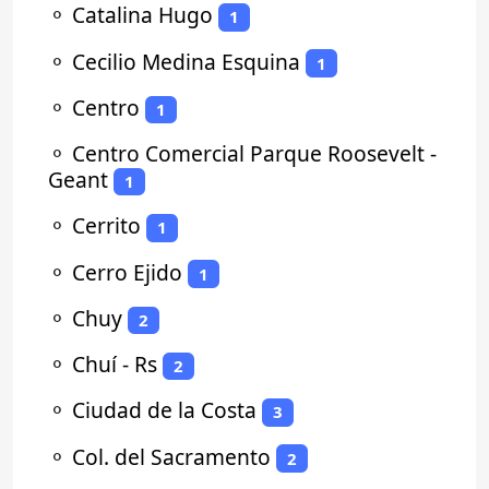
⚬
Catalina Hugo
1
⚬
Cecilio Medina Esquina
1
⚬
Centro
1
⚬
Centro Comercial Parque Roosevelt -
Geant
1
⚬
Cerrito
1
⚬
Cerro Ejido
1
⚬
Chuy
2
⚬
Chuí - Rs
2
⚬
Ciudad de la Costa
3
⚬
Col. del Sacramento
2