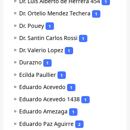
⚬
Dr. Luis Alberto de Herrera 454
1
⚬
Dr. Ortelio Mendez Techera
1
⚬
Dr. Pouey
1
⚬
Dr. Santin Carlos Rossi
1
⚬
Dr. Valerio Lopez
1
⚬
Durazno
1
⚬
Ecilda Paullier
1
⚬
Eduardo Acevedo
1
⚬
Eduardo Acevedo 1438
1
⚬
Eduardo Amezaga
1
⚬
Eduardo Paz Aguirre
2