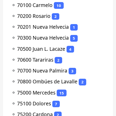
⚬
70100 Carmelo
10
⚬
70200 Rosario
2
⚬
70201 Nueva Helvecia
1
⚬
70300 Nueva Helvecia
5
⚬
70500 Juan L. Lacaze
4
⚬
70600 Tarariras
2
⚬
70700 Nueva Palmira
3
⚬
70800 Ombúes de Lavalle
2
⚬
75000 Mercedes
15
⚬
75100 Dolores
7
⚬
75200 Cardona
2