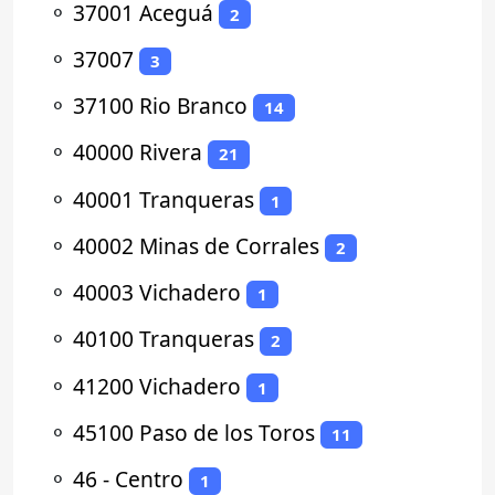
⚬
37001 Aceguá
2
⚬
37007
3
⚬
37100 Rio Branco
14
⚬
40000 Rivera
21
⚬
40001 Tranqueras
1
⚬
40002 Minas de Corrales
2
⚬
40003 Vichadero
1
⚬
40100 Tranqueras
2
⚬
41200 Vichadero
1
⚬
45100 Paso de los Toros
11
⚬
46 - Centro
1