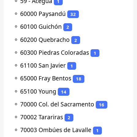
⚬
59 - Aceguá
1
⚬
60000 Paysandú
32
⚬
60100 Guichón
2
⚬
60200 Quebracho
2
⚬
60300 Piedras Coloradas
1
⚬
61100 San Javier
1
⚬
65000 Fray Bentos
18
⚬
65100 Young
14
⚬
70000 Col. del Sacramento
16
⚬
70002 Tarariras
2
⚬
70003 Ombúes de Lavalle
1