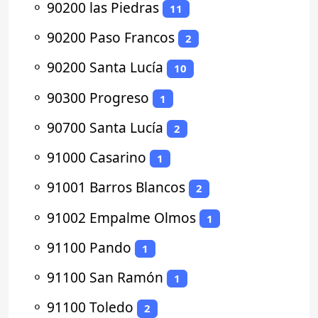
⚬
90200 las Piedras
11
⚬
90200 Paso Francos
2
⚬
90200 Santa Lucía
10
⚬
90300 Progreso
1
⚬
90700 Santa Lucía
2
⚬
91000 Casarino
1
⚬
91001 Barros Blancos
2
⚬
91002 Empalme Olmos
1
⚬
91100 Pando
1
⚬
91100 San Ramón
1
⚬
91100 Toledo
2