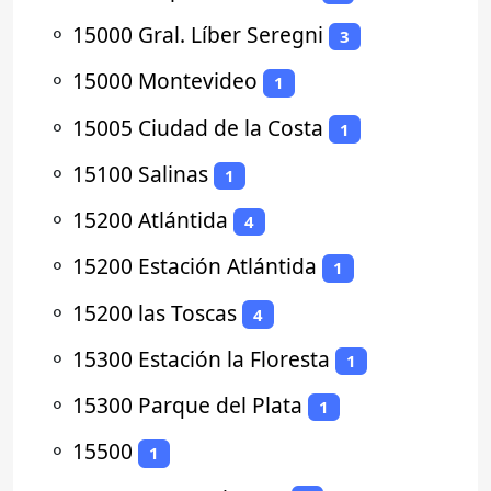
⚬
15000 Gral. Líber Seregni
3
⚬
15000 Montevideo
1
⚬
15005 Ciudad de la Costa
1
⚬
15100 Salinas
1
⚬
15200 Atlántida
4
⚬
15200 Estación Atlántida
1
⚬
15200 las Toscas
4
⚬
15300 Estación la Floresta
1
⚬
15300 Parque del Plata
1
⚬
15500
1