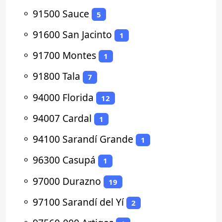
⚬
91500 Sauce
5
⚬
91600 San Jacinto
1
⚬
91700 Montes
1
⚬
91800 Tala
7
⚬
94000 Florida
12
⚬
94007 Cardal
1
⚬
94100 Sarandí Grande
1
⚬
96300 Casupá
1
⚬
97000 Durazno
19
⚬
97100 Sarandí del Yí
2