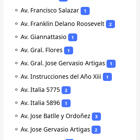
⚬
Av. Francisco Salazar
1
⚬
Av. Franklin Delano Roosevelt
2
⚬
Av. Giannattasio
1
⚬
Av. Gral. Flores
1
⚬
Av. Gral. Jose Gervasio Artigas
1
⚬
Av. Instrucciones del Año Xiii
1
⚬
Av. Italia 5775
2
⚬
Av. Italia 5896
1
⚬
Av. Jose Batlle y Ordoñez
3
⚬
Av. Jose Gervasio Artigas
2