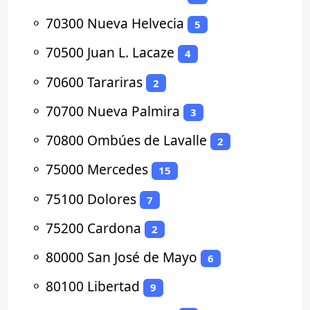
⚬
70300 Nueva Helvecia
5
⚬
70500 Juan L. Lacaze
4
⚬
70600 Tarariras
2
⚬
70700 Nueva Palmira
3
⚬
70800 Ombúes de Lavalle
2
⚬
75000 Mercedes
15
⚬
75100 Dolores
7
⚬
75200 Cardona
2
⚬
80000 San José de Mayo
6
⚬
80100 Libertad
9