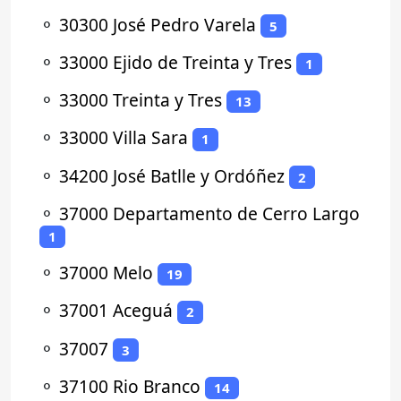
⚬
30300 José Pedro Varela
5
⚬
33000 Ejido de Treinta y Tres
1
⚬
33000 Treinta y Tres
13
⚬
33000 Villa Sara
1
⚬
34200 José Batlle y Ordóñez
2
⚬
37000 Departamento de Cerro Largo
1
⚬
37000 Melo
19
⚬
37001 Aceguá
2
⚬
37007
3
⚬
37100 Rio Branco
14