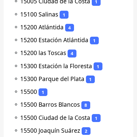
⚬
15005 Ciudad de la Costa
1
⚬
15100 Salinas
1
⚬
15200 Atlántida
4
⚬
15200 Estación Atlántida
1
⚬
15200 las Toscas
4
⚬
15300 Estación la Floresta
1
⚬
15300 Parque del Plata
1
⚬
15500
1
⚬
15500 Barros Blancos
8
⚬
15500 Ciudad de la Costa
1
⚬
15500 Joaquín Suárez
2