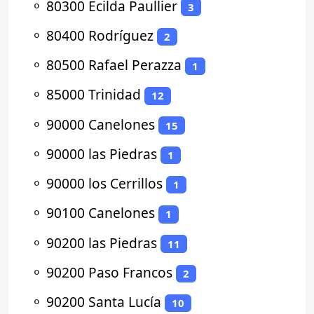
⚬
80300 Ecilda Paullier
3
⚬
80400 Rodríguez
2
⚬
80500 Rafael Perazza
1
⚬
85000 Trinidad
12
⚬
90000 Canelones
15
⚬
90000 las Piedras
1
⚬
90000 los Cerrillos
1
⚬
90100 Canelones
1
⚬
90200 las Piedras
11
⚬
90200 Paso Francos
2
⚬
90200 Santa Lucía
10