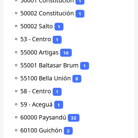
⚬
50001 Constitución
1
⚬
50002 Constitución
1
⚬
50002 Salto
1
⚬
53 - Centro
1
⚬
55000 Artigas
16
⚬
55001 Baltasar Brum
1
⚬
55100 Bella Unión
8
⚬
58 - Centro
1
⚬
59 - Aceguá
1
⚬
60000 Paysandú
32
⚬
60100 Guichón
2