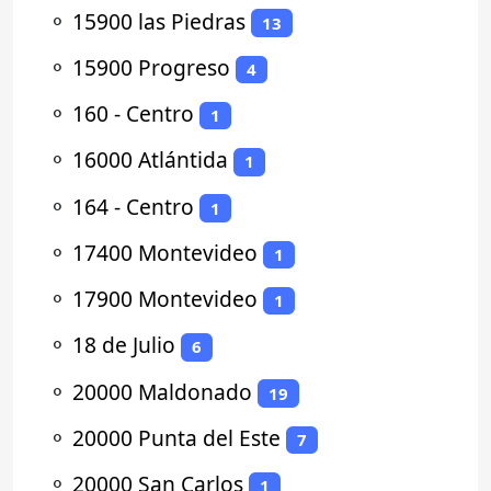
⚬
15900 las Piedras
13
⚬
15900 Progreso
4
⚬
160 - Centro
1
⚬
16000 Atlántida
1
⚬
164 - Centro
1
⚬
17400 Montevideo
1
⚬
17900 Montevideo
1
⚬
18 de Julio
6
⚬
20000 Maldonado
19
⚬
20000 Punta del Este
7
⚬
20000 San Carlos
1