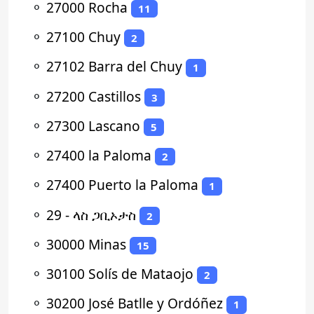
⚬
27000 Rocha
11
⚬
27100 Chuy
2
⚬
27102 Barra del Chuy
1
⚬
27200 Castillos
3
⚬
27300 Lascano
5
⚬
27400 la Paloma
2
⚬
27400 Puerto la Paloma
1
⚬
29 - ላስ ጋቢኦታስ
2
⚬
30000 Minas
15
⚬
30100 Solís de Mataojo
2
⚬
30200 José Batlle y Ordóñez
1