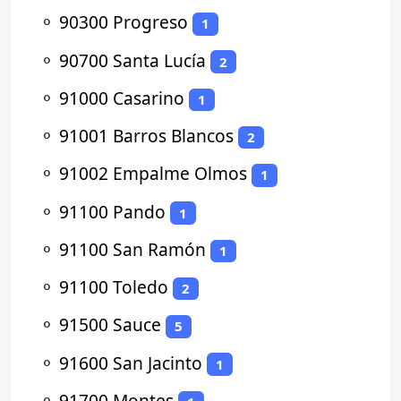
⚬
90300 Progreso
1
⚬
90700 Santa Lucía
2
⚬
91000 Casarino
1
⚬
91001 Barros Blancos
2
⚬
91002 Empalme Olmos
1
⚬
91100 Pando
1
⚬
91100 San Ramón
1
⚬
91100 Toledo
2
⚬
91500 Sauce
5
⚬
91600 San Jacinto
1
⚬
91700 Montes