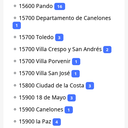
⚬
15600 Pando
16
⚬
15700 Departamento de Canelones
1
⚬
15700 Toledo
3
⚬
15700 Villa Crespo y San Andrés
2
⚬
15700 Villa Porvenir
1
⚬
15700 Villa San José
1
⚬
15800 Ciudad de la Costa
3
⚬
15900 18 de Mayo
3
⚬
15900 Canelones
1
⚬
15900 la Paz
4