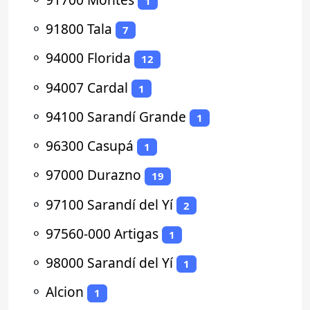
1
⚬
91800 Tala
7
⚬
94000 Florida
12
⚬
94007 Cardal
1
⚬
94100 Sarandí Grande
1
⚬
96300 Casupá
1
⚬
97000 Durazno
19
⚬
97100 Sarandí del Yí
2
⚬
97560-000 Artigas
1
⚬
98000 Sarandí del Yí
1
⚬
Alcion
1