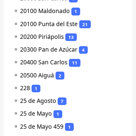
⚬
20100 Maldonado
1
⚬
20100 Punta del Este
21
⚬
20200 Piriápolis
13
⚬
20300 Pan de Azúcar
4
⚬
20400 San Carlos
11
⚬
20500 Aiguá
2
⚬
228
1
⚬
25 de Agosto
7
⚬
25 de Mayo
1
⚬
25 de Mayo 459
1