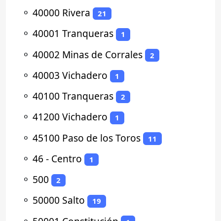
⚬
40000 Rivera
21
⚬
40001 Tranqueras
1
⚬
40002 Minas de Corrales
2
⚬
40003 Vichadero
1
⚬
40100 Tranqueras
2
⚬
41200 Vichadero
1
⚬
45100 Paso de los Toros
11
⚬
46 - Centro
1
⚬
500
2
⚬
50000 Salto
19