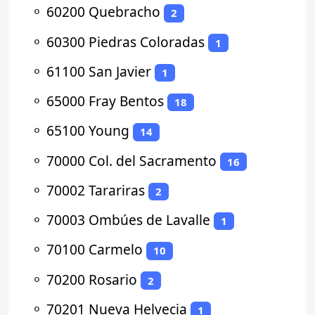
⚬
60200 Quebracho
2
⚬
60300 Piedras Coloradas
1
⚬
61100 San Javier
1
⚬
65000 Fray Bentos
18
⚬
65100 Young
14
⚬
70000 Col. del Sacramento
16
⚬
70002 Tarariras
2
⚬
70003 Ombúes de Lavalle
1
⚬
70100 Carmelo
10
⚬
70200 Rosario
2
⚬
70201 Nueva Helvecia
1