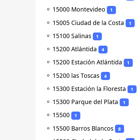
⚬
15000 Montevideo
1
⚬
15005 Ciudad de la Costa
1
⚬
15100 Salinas
1
⚬
15200 Atlántida
4
⚬
15200 Estación Atlántida
1
⚬
15200 las Toscas
4
⚬
15300 Estación la Floresta
1
⚬
15300 Parque del Plata
1
⚬
15500
1
⚬
15500 Barros Blancos
8