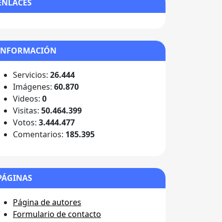
ENLACES
INFORMACIÓN
Servicios:
26.444
Imágenes:
60.870
Videos:
0
Visitas:
50.464.399
Votos:
3.444.477
Comentarios:
185.395
PÁGINAS
Página de autores
Formulario de contacto