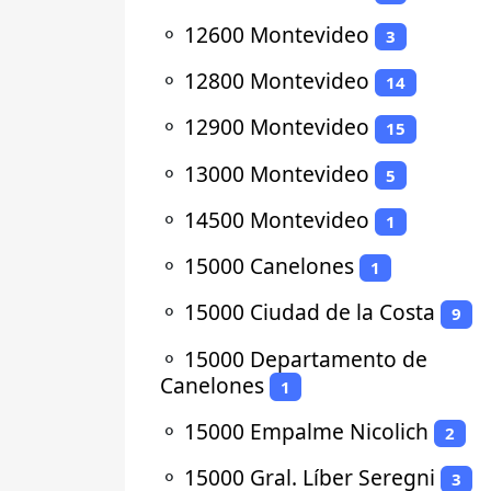
⚬
12600 Montevideo
3
⚬
12800 Montevideo
14
⚬
12900 Montevideo
15
⚬
13000 Montevideo
5
⚬
14500 Montevideo
1
⚬
15000 Canelones
1
⚬
15000 Ciudad de la Costa
9
⚬
15000 Departamento de
Canelones
1
⚬
15000 Empalme Nicolich
2
⚬
15000 Gral. Líber Seregni
3