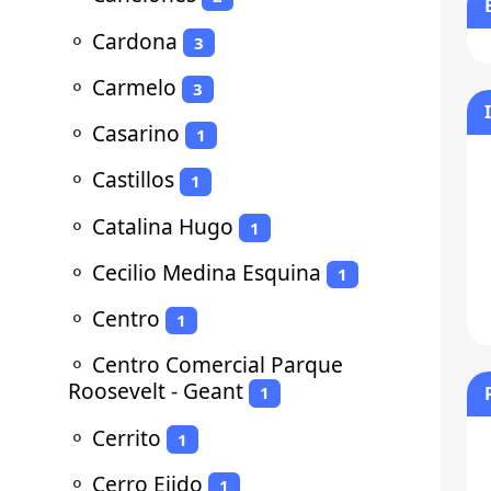
⚬
Cardona
3
⚬
Carmelo
3
⚬
Casarino
1
⚬
Castillos
1
⚬
Catalina Hugo
1
⚬
Cecilio Medina Esquina
1
⚬
Centro
1
⚬
Centro Comercial Parque
Roosevelt - Geant
1
⚬
Cerrito
1
⚬
Cerro Ejido
1