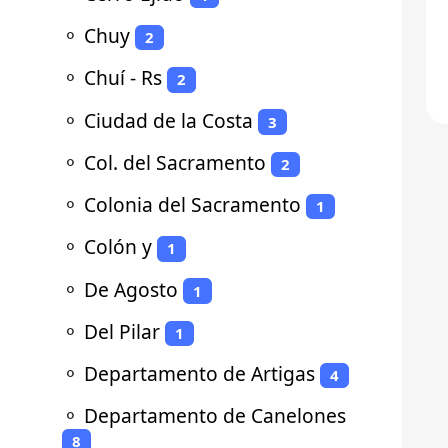
⚬
Chuy
2
⚬
Chuí - Rs
2
⚬
Ciudad de la Costa
3
⚬
Col. del Sacramento
2
⚬
Colonia del Sacramento
1
⚬
Colón y
1
⚬
De Agosto
1
⚬
Del Pilar
1
⚬
Departamento de Artigas
4
⚬
Departamento de Canelones
8