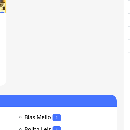
⚬
Blas Mello
1
⚬
Bolita Leis
1