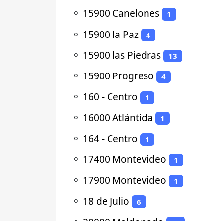
⚬
15900 Canelones
1
⚬
15900 la Paz
4
⚬
15900 las Piedras
13
⚬
15900 Progreso
4
⚬
160 - Centro
1
⚬
16000 Atlántida
1
⚬
164 - Centro
1
⚬
17400 Montevideo
1
⚬
17900 Montevideo
1
⚬
18 de Julio
6