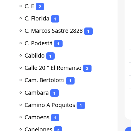
⚬
C. E
2
⚬
C. Florida
1
⚬
C. Marcos Sastre 2828
1
⚬
C. Podestá
1
⚬
Cabildo
1
⚬
Calle 20 " El Remanso
2
⚬
Cam. Bertolotti
1
⚬
Cambara
1
⚬
Camino A Poquitos
1
⚬
Camoens
1
⚬
Canelones
2