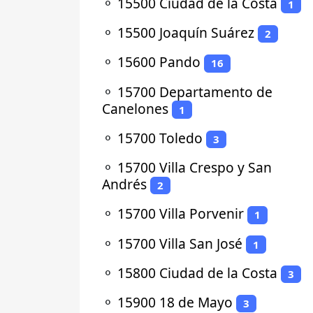
⚬
15500 Ciudad de la Costa
1
⚬
15500 Joaquín Suárez
2
⚬
15600 Pando
16
⚬
15700 Departamento de
Canelones
1
⚬
15700 Toledo
3
⚬
15700 Villa Crespo y San
Andrés
2
⚬
15700 Villa Porvenir
1
⚬
15700 Villa San José
1
⚬
15800 Ciudad de la Costa
3
⚬
15900 18 de Mayo
3