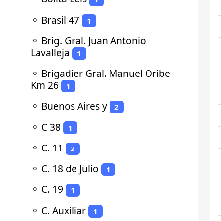
⚬
Brasil 47
1
⚬
Brig. Gral. Juan Antonio
Lavalleja
1
⚬
Brigadier Gral. Manuel Oribe
Km 26
1
⚬
Buenos Aires y
2
⚬
C 38
1
⚬
C. 11
2
⚬
C. 18 de Julio
1
⚬
C. 19
1
⚬
C. Auxiliar
1