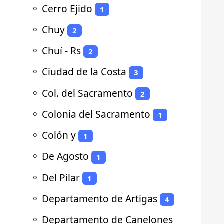
⚬
Cerro Ejido
1
⚬
Chuy
2
⚬
Chuí - Rs
2
⚬
Ciudad de la Costa
3
⚬
Col. del Sacramento
2
⚬
Colonia del Sacramento
1
⚬
Colón y
1
⚬
De Agosto
1
⚬
Del Pilar
1
⚬
Departamento de Artigas
4
⚬
Departamento de Canelones