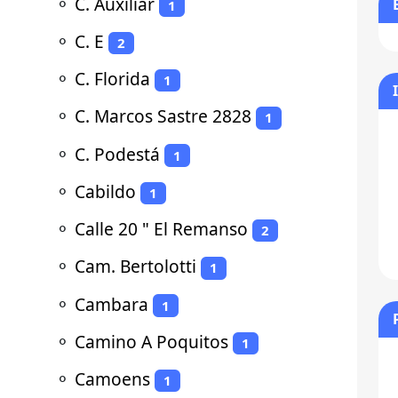
⚬
C. Auxiliar
1
⚬
C. E
2
⚬
C. Florida
1
⚬
C. Marcos Sastre 2828
1
⚬
C. Podestá
1
⚬
Cabildo
1
⚬
Calle 20 " El Remanso
2
⚬
Cam. Bertolotti
1
⚬
Cambara
1
⚬
Camino A Poquitos
1
⚬
Camoens
1