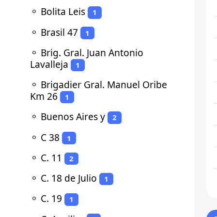
⚬
Bolita Leis
1
⚬
Brasil 47
1
⚬
Brig. Gral. Juan Antonio
Lavalleja
1
⚬
Brigadier Gral. Manuel Oribe
Km 26
1
⚬
Buenos Aires y
2
⚬
C 38
1
⚬
C. 11
2
⚬
C. 18 de Julio
1
⚬
C. 19
1