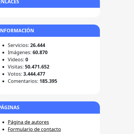
ENLACES
INFORMACIÓN
Servicios:
26.444
Imágenes:
60.870
Videos:
0
Visitas:
50.471.652
Votos:
3.444.477
Comentarios:
185.395
PÁGINAS
Página de autores
Formulario de contacto