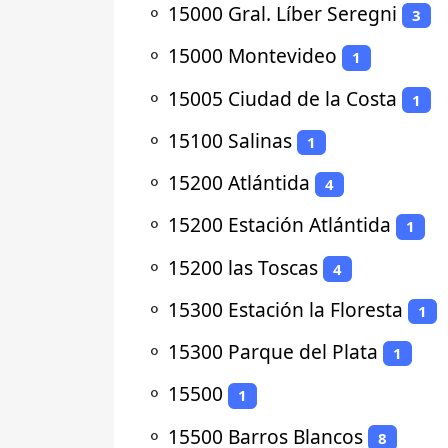
⚬
15000 Gral. Líber Seregni
3
⚬
15000 Montevideo
1
⚬
15005 Ciudad de la Costa
1
⚬
15100 Salinas
1
⚬
15200 Atlántida
4
⚬
15200 Estación Atlántida
1
⚬
15200 las Toscas
4
⚬
15300 Estación la Floresta
1
⚬
15300 Parque del Plata
1
⚬
15500
1
⚬
15500 Barros Blancos
8