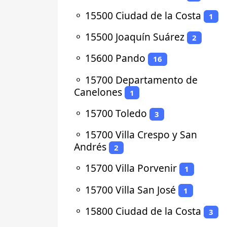
⚬
15500 Ciudad de la Costa
1
⚬
15500 Joaquín Suárez
2
⚬
15600 Pando
16
⚬
15700 Departamento de
Canelones
1
⚬
15700 Toledo
3
⚬
15700 Villa Crespo y San
Andrés
2
⚬
15700 Villa Porvenir
1
⚬
15700 Villa San José
1
⚬
15800 Ciudad de la Costa
3