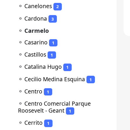
⚬
Canelones
2
⚬
Cardona
3
⚬
Carmelo
⚬
Casarino
1
⚬
Castillos
1
⚬
Catalina Hugo
1
⚬
Cecilio Medina Esquina
1
⚬
Centro
1
⚬
Centro Comercial Parque
Roosevelt - Geant
1
⚬
Cerrito
1