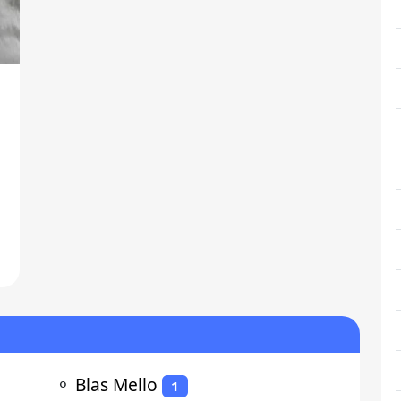
⚬
Blas Mello
1