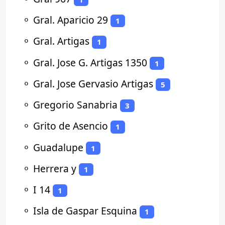
⚬
Gral. Aparicio 29
1
⚬
Gral. Artigas
1
⚬
Gral. Jose G. Artigas 1350
1
⚬
Gral. Jose Gervasio Artigas
5
⚬
Gregorio Sanabria
3
⚬
Grito de Asencio
1
⚬
Guadalupe
1
⚬
Herrera y
1
⚬
I 14
1
⚬
Isla de Gaspar Esquina
1