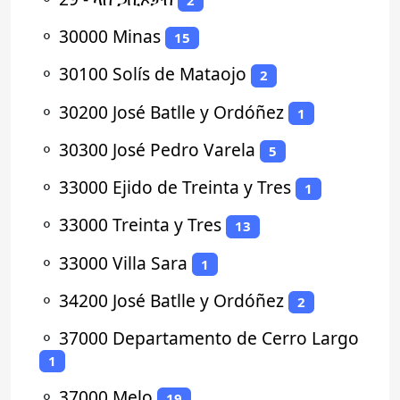
⚬
30000 Minas
15
⚬
30100 Solís de Mataojo
2
⚬
30200 José Batlle y Ordóñez
1
⚬
30300 José Pedro Varela
5
⚬
33000 Ejido de Treinta y Tres
1
⚬
33000 Treinta y Tres
13
⚬
33000 Villa Sara
1
⚬
34200 José Batlle y Ordóñez
2
⚬
37000 Departamento de Cerro Largo
1
⚬
37000 Melo
19