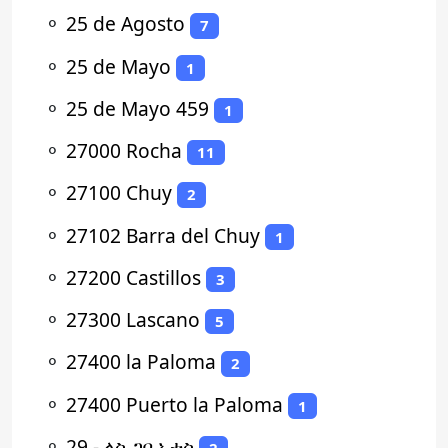
⚬
25 de Agosto
7
⚬
25 de Mayo
1
⚬
25 de Mayo 459
1
⚬
27000 Rocha
11
⚬
27100 Chuy
2
⚬
27102 Barra del Chuy
1
⚬
27200 Castillos
3
⚬
27300 Lascano
5
⚬
27400 la Paloma
2
⚬
27400 Puerto la Paloma
1
⚬
29 - ላስ ጋቢኦታስ
2