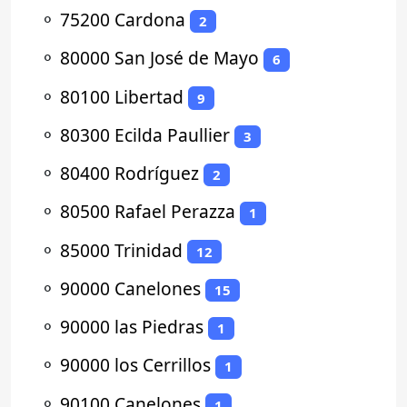
⚬
75200 Cardona
2
⚬
80000 San José de Mayo
6
⚬
80100 Libertad
9
⚬
80300 Ecilda Paullier
3
⚬
80400 Rodríguez
2
⚬
80500 Rafael Perazza
1
⚬
85000 Trinidad
12
⚬
90000 Canelones
15
⚬
90000 las Piedras
1
⚬
90000 los Cerrillos
1
⚬
90100 Canelones
1