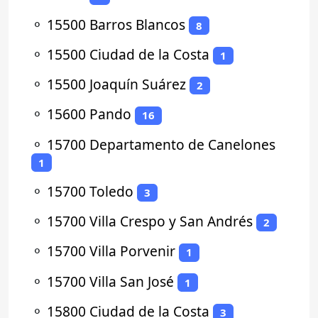
⚬
15500 Barros Blancos
8
⚬
15500 Ciudad de la Costa
1
⚬
15500 Joaquín Suárez
2
⚬
15600 Pando
16
⚬
15700 Departamento de Canelones
1
⚬
15700 Toledo
3
⚬
15700 Villa Crespo y San Andrés
2
⚬
15700 Villa Porvenir
1
⚬
15700 Villa San José
1
⚬
15800 Ciudad de la Costa
3