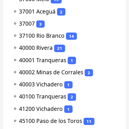
⚬
37001 Aceguá
2
⚬
37007
3
⚬
37100 Rio Branco
14
⚬
40000 Rivera
21
⚬
40001 Tranqueras
1
⚬
40002 Minas de Corrales
2
⚬
40003 Vichadero
1
⚬
40100 Tranqueras
2
⚬
41200 Vichadero
1
⚬
45100 Paso de los Toros
11