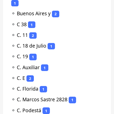
1
⚬
Buenos Aires y
2
⚬
C 38
1
⚬
C. 11
2
⚬
C. 18 de Julio
1
⚬
C. 19
1
⚬
C. Auxiliar
1
⚬
C. E
2
⚬
C. Florida
1
⚬
C. Marcos Sastre 2828
1
⚬
C. Podestá
1