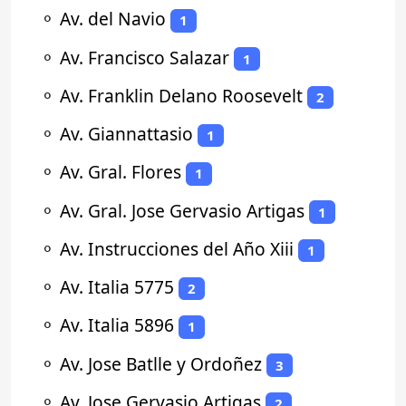
⚬
Av. del Navio
1
⚬
Av. Francisco Salazar
1
⚬
Av. Franklin Delano Roosevelt
2
⚬
Av. Giannattasio
1
⚬
Av. Gral. Flores
1
⚬
Av. Gral. Jose Gervasio Artigas
1
⚬
Av. Instrucciones del Año Xiii
1
⚬
Av. Italia 5775
2
⚬
Av. Italia 5896
1
⚬
Av. Jose Batlle y Ordoñez
3
⚬
Av. Jose Gervasio Artigas
2