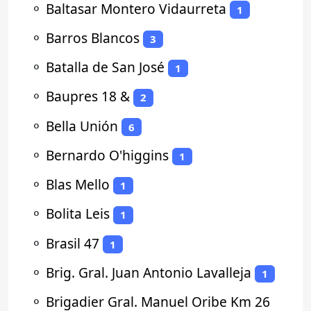
⚬
Baltasar Montero Vidaurreta
1
⚬
Barros Blancos
3
⚬
Batalla de San José
1
⚬
Baupres 18 &
2
⚬
Bella Unión
6
⚬
Bernardo O'higgins
1
⚬
Blas Mello
1
⚬
Bolita Leis
1
⚬
Brasil 47
1
⚬
Brig. Gral. Juan Antonio Lavalleja
1
⚬
Brigadier Gral. Manuel Oribe Km 26