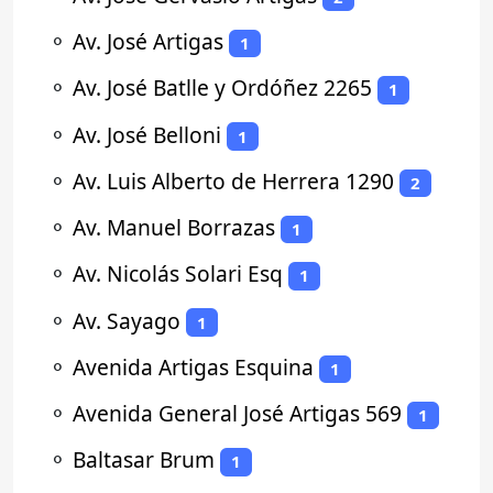
⚬
Av. José Artigas
1
⚬
Av. José Batlle y Ordóñez 2265
1
⚬
Av. José Belloni
1
⚬
Av. Luis Alberto de Herrera 1290
2
⚬
Av. Manuel Borrazas
1
⚬
Av. Nicolás Solari Esq
1
⚬
Av. Sayago
1
⚬
Avenida Artigas Esquina
1
⚬
Avenida General José Artigas 569
1
⚬
Baltasar Brum
1