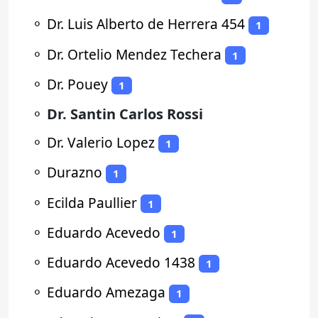
⚬
Dr. Luis Alberto de Herrera 454
1
⚬
Dr. Ortelio Mendez Techera
1
⚬
Dr. Pouey
1
⚬
Dr. Santin Carlos Rossi
⚬
Dr. Valerio Lopez
1
⚬
Durazno
1
⚬
Ecilda Paullier
1
⚬
Eduardo Acevedo
1
⚬
Eduardo Acevedo 1438
1
⚬
Eduardo Amezaga
1