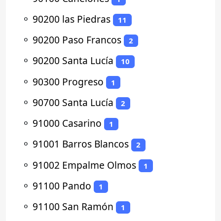
⚬
90200 las Piedras
11
⚬
90200 Paso Francos
2
⚬
90200 Santa Lucía
10
⚬
90300 Progreso
1
⚬
90700 Santa Lucía
2
⚬
91000 Casarino
1
⚬
91001 Barros Blancos
2
⚬
91002 Empalme Olmos
1
⚬
91100 Pando
1
⚬
91100 San Ramón
1