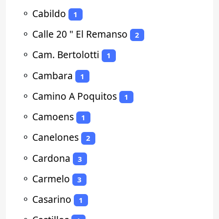
⚬
Cabildo
1
⚬
Calle 20 " El Remanso
2
⚬
Cam. Bertolotti
1
⚬
Cambara
1
⚬
Camino A Poquitos
1
⚬
Camoens
1
⚬
Canelones
2
⚬
Cardona
3
⚬
Carmelo
3
⚬
Casarino
1