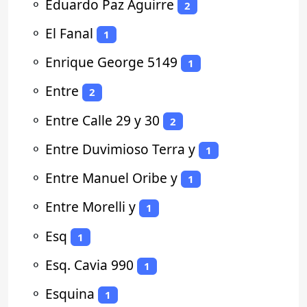
⚬
Eduardo Paz Aguirre
2
⚬
El Fanal
1
⚬
Enrique George 5149
1
⚬
Entre
2
⚬
Entre Calle 29 y 30
2
⚬
Entre Duvimioso Terra y
1
⚬
Entre Manuel Oribe y
1
⚬
Entre Morelli y
1
⚬
Esq
1
⚬
Esq. Cavia 990
1
⚬
Esquina
1