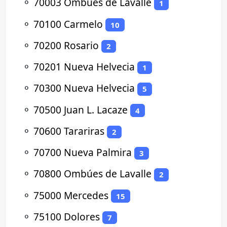
⚬
70003 Ombúes de Lavalle
1
⚬
70100 Carmelo
10
⚬
70200 Rosario
2
⚬
70201 Nueva Helvecia
1
⚬
70300 Nueva Helvecia
5
⚬
70500 Juan L. Lacaze
4
⚬
70600 Tarariras
2
⚬
70700 Nueva Palmira
3
⚬
70800 Ombúes de Lavalle
2
⚬
75000 Mercedes
15
⚬
75100 Dolores
7