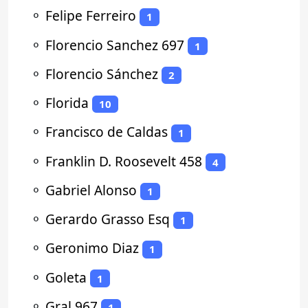
⚬
Felipe Ferreiro
1
⚬
Florencio Sanchez 697
1
⚬
Florencio Sánchez
2
⚬
Florida
10
⚬
Francisco de Caldas
1
⚬
Franklin D. Roosevelt 458
4
⚬
Gabriel Alonso
1
⚬
Gerardo Grasso Esq
1
⚬
Geronimo Diaz
1
⚬
Goleta
1
⚬
Gral 967
1