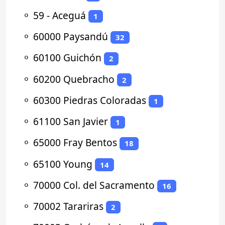
⚬
59 - Aceguá
1
⚬
60000 Paysandú
32
⚬
60100 Guichón
2
⚬
60200 Quebracho
2
⚬
60300 Piedras Coloradas
1
⚬
61100 San Javier
1
⚬
65000 Fray Bentos
18
⚬
65100 Young
14
⚬
70000 Col. del Sacramento
16
⚬
70002 Tarariras
2