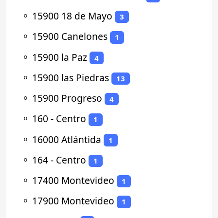
⚬
15900 18 de Mayo
3
⚬
15900 Canelones
1
⚬
15900 la Paz
4
⚬
15900 las Piedras
13
⚬
15900 Progreso
4
⚬
160 - Centro
1
⚬
16000 Atlántida
1
⚬
164 - Centro
1
⚬
17400 Montevideo
1
⚬
17900 Montevideo
1