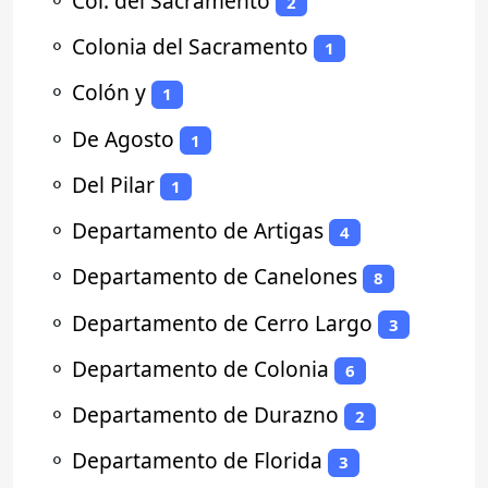
⚬
Col. del Sacramento
2
⚬
Colonia del Sacramento
1
⚬
Colón y
1
⚬
De Agosto
1
⚬
Del Pilar
1
⚬
Departamento de Artigas
4
⚬
Departamento de Canelones
8
⚬
Departamento de Cerro Largo
3
⚬
Departamento de Colonia
6
⚬
Departamento de Durazno
2
⚬
Departamento de Florida
3