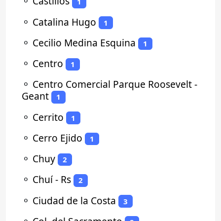
⚬
Castillos
1
⚬
Catalina Hugo
1
⚬
Cecilio Medina Esquina
1
⚬
Centro
1
⚬
Centro Comercial Parque Roosevelt -
Geant
1
⚬
Cerrito
1
⚬
Cerro Ejido
1
⚬
Chuy
2
⚬
Chuí - Rs
2
⚬
Ciudad de la Costa
3