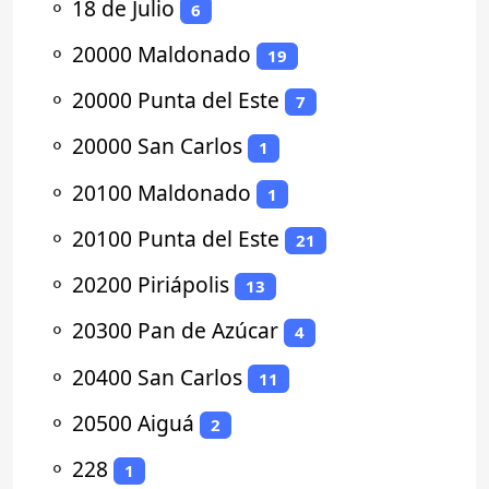
⚬
18 de Julio
6
⚬
20000 Maldonado
19
⚬
20000 Punta del Este
7
⚬
20000 San Carlos
1
⚬
20100 Maldonado
1
⚬
20100 Punta del Este
21
⚬
20200 Piriápolis
13
⚬
20300 Pan de Azúcar
4
⚬
20400 San Carlos
11
⚬
20500 Aiguá
2
⚬
228
1