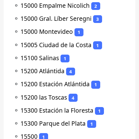
⚬
15000 Empalme Nicolich
2
⚬
15000 Gral. Líber Seregni
3
⚬
15000 Montevideo
1
⚬
15005 Ciudad de la Costa
1
⚬
15100 Salinas
1
⚬
15200 Atlántida
4
⚬
15200 Estación Atlántida
1
⚬
15200 las Toscas
4
⚬
15300 Estación la Floresta
1
⚬
15300 Parque del Plata
1
⚬
15500
1