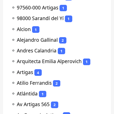
⚬
97560-000 Artigas
1
⚬
98000 Sarandí del Yí
1
⚬
Alcion
1
⚬
Alejandro Gallinal
2
⚬
Andres Calandria
1
⚬
Arquitecta Emilia Alperovich
1
⚬
Artigas
4
⚬
Atilio Ferrandis
2
⚬
Atlántida
1
⚬
Av Artigas 565
2