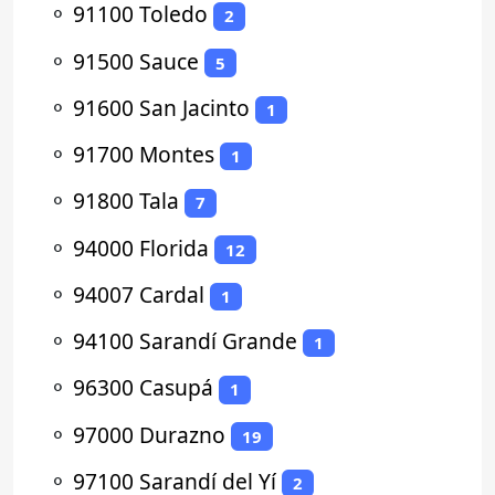
⚬
91100 Toledo
2
⚬
91500 Sauce
5
⚬
91600 San Jacinto
1
⚬
91700 Montes
1
⚬
91800 Tala
7
⚬
94000 Florida
12
⚬
94007 Cardal
1
⚬
94100 Sarandí Grande
1
⚬
96300 Casupá
1
⚬
97000 Durazno
19
⚬
97100 Sarandí del Yí
2