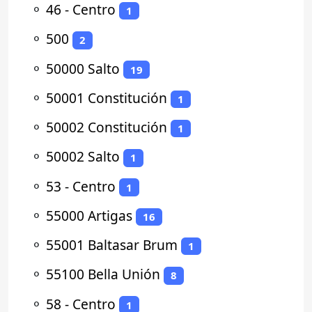
⚬
46 - Centro
1
⚬
500
2
⚬
50000 Salto
19
⚬
50001 Constitución
1
⚬
50002 Constitución
1
⚬
50002 Salto
1
⚬
53 - Centro
1
⚬
55000 Artigas
16
⚬
55001 Baltasar Brum
1
⚬
55100 Bella Unión
8
⚬
58 - Centro
1