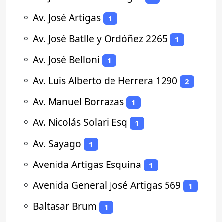
⚬
Av. José Artigas
1
⚬
Av. José Batlle y Ordóñez 2265
1
⚬
Av. José Belloni
1
⚬
Av. Luis Alberto de Herrera 1290
2
⚬
Av. Manuel Borrazas
1
⚬
Av. Nicolás Solari Esq
1
⚬
Av. Sayago
1
⚬
Avenida Artigas Esquina
1
⚬
Avenida General José Artigas 569
1
⚬
Baltasar Brum
1