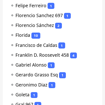
⚬
Felipe Ferreiro
1
⚬
Florencio Sanchez 697
1
⚬
Florencio Sánchez
2
⚬
Florida
10
⚬
Francisco de Caldas
1
⚬
Franklin D. Roosevelt 458
4
⚬
Gabriel Alonso
1
⚬
Gerardo Grasso Esq
1
⚬
Geronimo Diaz
1
⚬
Goleta
1
⚬
Gral 967
1