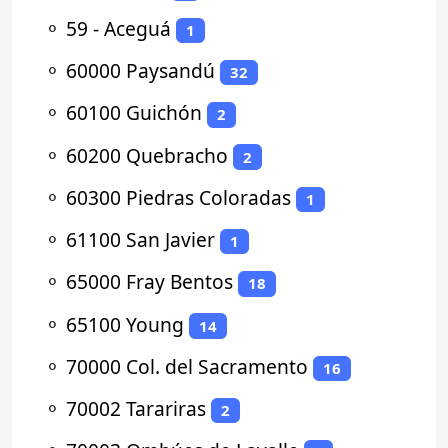
⚬
59 - Aceguá
1
⚬
60000 Paysandú
32
⚬
60100 Guichón
2
⚬
60200 Quebracho
2
⚬
60300 Piedras Coloradas
1
⚬
61100 San Javier
1
⚬
65000 Fray Bentos
18
⚬
65100 Young
14
⚬
70000 Col. del Sacramento
16
⚬
70002 Tarariras
2