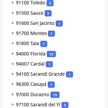
⚬
91100 Toledo
2
⚬
91500 Sauce
5
⚬
91600 San Jacinto
1
⚬
91700 Montes
1
⚬
91800 Tala
7
⚬
94000 Florida
12
⚬
94007 Cardal
1
⚬
94100 Sarandí Grande
1
⚬
96300 Casupá
1
⚬
97000 Durazno
19
⚬
97100 Sarandí del Yí
2