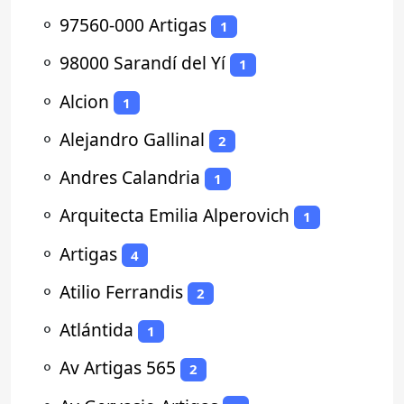
⚬
97560-000 Artigas
1
⚬
98000 Sarandí del Yí
1
⚬
Alcion
1
⚬
Alejandro Gallinal
2
⚬
Andres Calandria
1
⚬
Arquitecta Emilia Alperovich
1
⚬
Artigas
4
⚬
Atilio Ferrandis
2
⚬
Atlántida
1
⚬
Av Artigas 565
2