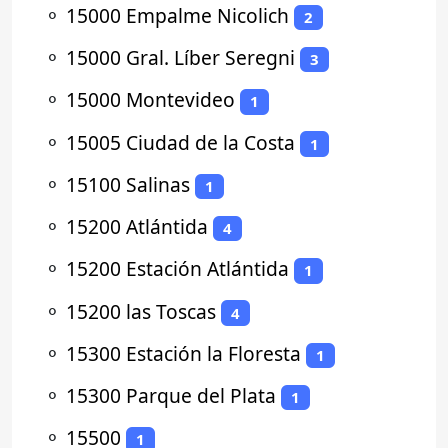
⚬
15000 Empalme Nicolich
2
⚬
15000 Gral. Líber Seregni
3
⚬
15000 Montevideo
1
⚬
15005 Ciudad de la Costa
1
⚬
15100 Salinas
1
⚬
15200 Atlántida
4
⚬
15200 Estación Atlántida
1
⚬
15200 las Toscas
4
⚬
15300 Estación la Floresta
1
⚬
15300 Parque del Plata
1
⚬
15500
1