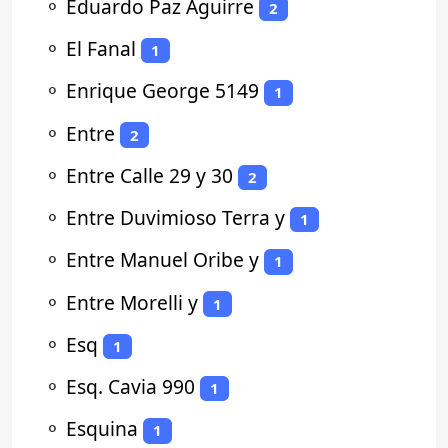
⚬
Eduardo Paz Aguirre
2
⚬
El Fanal
1
⚬
Enrique George 5149
1
⚬
Entre
2
⚬
Entre Calle 29 y 30
2
⚬
Entre Duvimioso Terra y
1
⚬
Entre Manuel Oribe y
1
⚬
Entre Morelli y
1
⚬
Esq
1
⚬
Esq. Cavia 990
1
⚬
Esquina
1