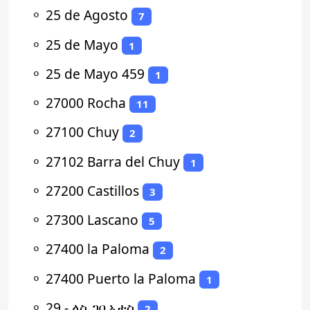
⚬
25 de Agosto
7
⚬
25 de Mayo
1
⚬
25 de Mayo 459
1
⚬
27000 Rocha
11
⚬
27100 Chuy
2
⚬
27102 Barra del Chuy
1
⚬
27200 Castillos
3
⚬
27300 Lascano
5
⚬
27400 la Paloma
2
⚬
27400 Puerto la Paloma
1
⚬
29 - ላስ ጋቢኦታስ
2