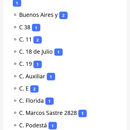
1
⚬
Buenos Aires y
2
⚬
C 38
1
⚬
C. 11
2
⚬
C. 18 de Julio
1
⚬
C. 19
1
⚬
C. Auxiliar
1
⚬
C. E
2
⚬
C. Florida
1
⚬
C. Marcos Sastre 2828
1
⚬
C. Podestá
1