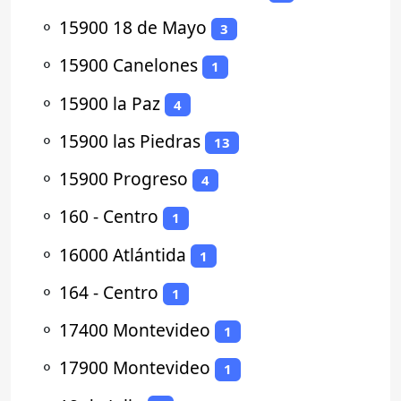
⚬
15900 18 de Mayo
3
⚬
15900 Canelones
1
⚬
15900 la Paz
4
⚬
15900 las Piedras
13
⚬
15900 Progreso
4
⚬
160 - Centro
1
⚬
16000 Atlántida
1
⚬
164 - Centro
1
⚬
17400 Montevideo
1
⚬
17900 Montevideo
1