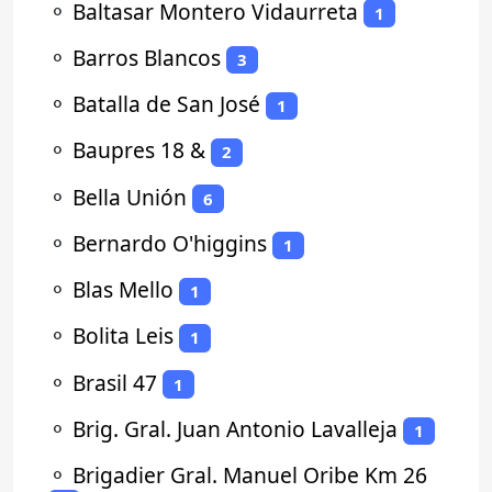
⚬
Baltasar Montero Vidaurreta
1
⚬
Barros Blancos
3
⚬
Batalla de San José
1
⚬
Baupres 18 &
2
⚬
Bella Unión
6
⚬
Bernardo O'higgins
1
⚬
Blas Mello
1
⚬
Bolita Leis
1
⚬
Brasil 47
1
⚬
Brig. Gral. Juan Antonio Lavalleja
1
⚬
Brigadier Gral. Manuel Oribe Km 26