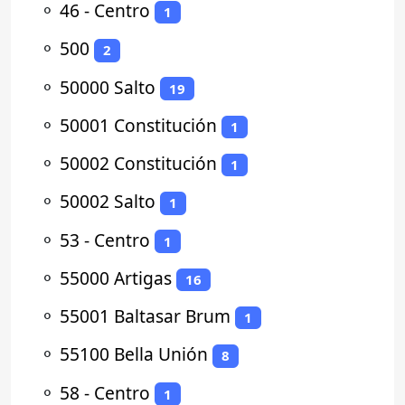
⚬
46 - Centro
1
⚬
500
2
⚬
50000 Salto
19
⚬
50001 Constitución
1
⚬
50002 Constitución
1
⚬
50002 Salto
1
⚬
53 - Centro
1
⚬
55000 Artigas
16
⚬
55001 Baltasar Brum
1
⚬
55100 Bella Unión
8
⚬
58 - Centro
1