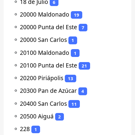
⚬
18 de Julio
6
⚬
20000 Maldonado
19
⚬
20000 Punta del Este
7
⚬
20000 San Carlos
1
⚬
20100 Maldonado
1
⚬
20100 Punta del Este
21
⚬
20200 Piriápolis
13
⚬
20300 Pan de Azúcar
4
⚬
20400 San Carlos
11
⚬
20500 Aiguá
2
⚬
228
1