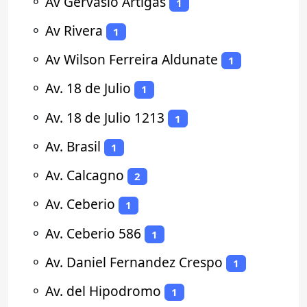
⚬
Av Gervasio Artigas
1
⚬
Av Rivera
1
⚬
Av Wilson Ferreira Aldunate
1
⚬
Av. 18 de Julio
1
⚬
Av. 18 de Julio 1213
1
⚬
Av. Brasil
1
⚬
Av. Calcagno
2
⚬
Av. Ceberio
1
⚬
Av. Ceberio 586
1
⚬
Av. Daniel Fernandez Crespo
1
⚬
Av. del Hipodromo
1