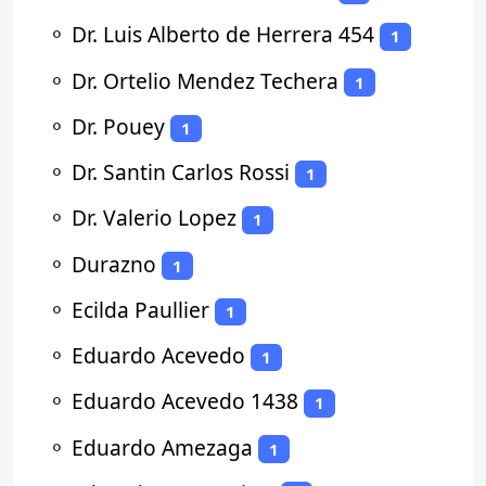
⚬
Dr. Luis Alberto de Herrera 454
1
⚬
Dr. Ortelio Mendez Techera
1
⚬
Dr. Pouey
1
⚬
Dr. Santin Carlos Rossi
1
⚬
Dr. Valerio Lopez
1
⚬
Durazno
1
⚬
Ecilda Paullier
1
⚬
Eduardo Acevedo
1
⚬
Eduardo Acevedo 1438
1
⚬
Eduardo Amezaga
1