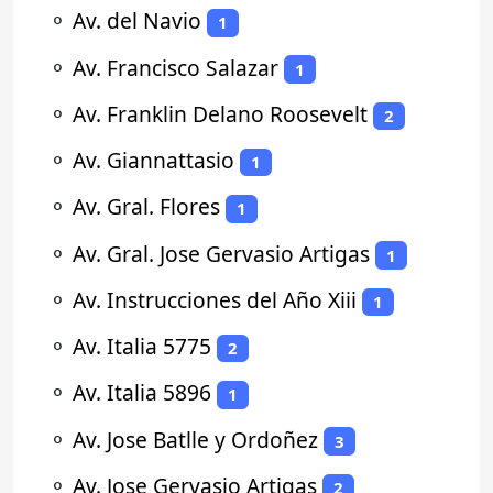
⚬
Av. del Navio
1
⚬
Av. Francisco Salazar
1
⚬
Av. Franklin Delano Roosevelt
2
⚬
Av. Giannattasio
1
⚬
Av. Gral. Flores
1
⚬
Av. Gral. Jose Gervasio Artigas
1
⚬
Av. Instrucciones del Año Xiii
1
⚬
Av. Italia 5775
2
⚬
Av. Italia 5896
1
⚬
Av. Jose Batlle y Ordoñez
3
⚬
Av. Jose Gervasio Artigas
2