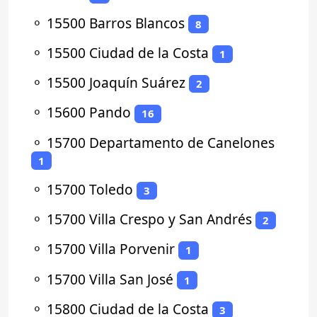
⚬
15500 Barros Blancos
8
⚬
15500 Ciudad de la Costa
1
⚬
15500 Joaquín Suárez
2
⚬
15600 Pando
16
⚬
15700 Departamento de Canelones
1
⚬
15700 Toledo
3
⚬
15700 Villa Crespo y San Andrés
2
⚬
15700 Villa Porvenir
1
⚬
15700 Villa San José
1
⚬
15800 Ciudad de la Costa
3