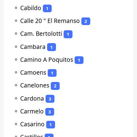
⚬
Cabildo
1
⚬
Calle 20 " El Remanso
2
⚬
Cam. Bertolotti
1
⚬
Cambara
1
⚬
Camino A Poquitos
1
⚬
Camoens
1
⚬
Canelones
2
⚬
Cardona
3
⚬
Carmelo
3
⚬
Casarino
1
⚬
Castillos