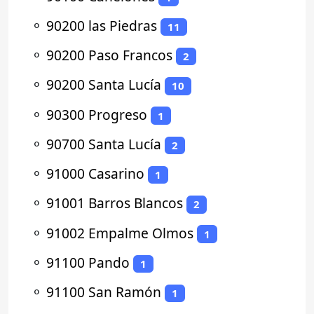
⚬
90200 las Piedras
11
⚬
90200 Paso Francos
2
⚬
90200 Santa Lucía
10
⚬
90300 Progreso
1
⚬
90700 Santa Lucía
2
⚬
91000 Casarino
1
⚬
91001 Barros Blancos
2
⚬
91002 Empalme Olmos
1
⚬
91100 Pando
1
⚬
91100 San Ramón
1