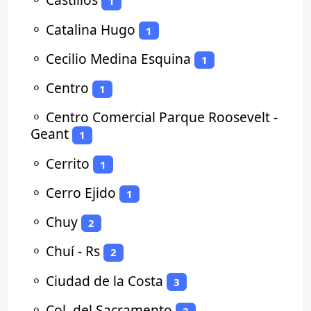
1
⚬
Catalina Hugo
1
⚬
Cecilio Medina Esquina
1
⚬
Centro
1
⚬
Centro Comercial Parque Roosevelt -
Geant
1
⚬
Cerrito
1
⚬
Cerro Ejido
1
⚬
Chuy
2
⚬
Chuí - Rs
2
⚬
Ciudad de la Costa
3
⚬
Col. del Sacramento
2