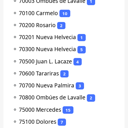
⚬
70003 Ombúes de Lavalle
1
⚬
70100 Carmelo
10
⚬
70200 Rosario
2
⚬
70201 Nueva Helvecia
1
⚬
70300 Nueva Helvecia
5
⚬
70500 Juan L. Lacaze
4
⚬
70600 Tarariras
2
⚬
70700 Nueva Palmira
3
⚬
70800 Ombúes de Lavalle
2
⚬
75000 Mercedes
15
⚬
75100 Dolores
7