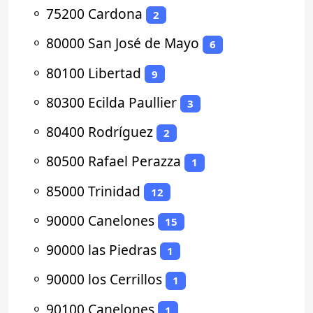
⚬
75200 Cardona
2
⚬
80000 San José de Mayo
6
⚬
80100 Libertad
9
⚬
80300 Ecilda Paullier
3
⚬
80400 Rodríguez
2
⚬
80500 Rafael Perazza
1
⚬
85000 Trinidad
12
⚬
90000 Canelones
15
⚬
90000 las Piedras
1
⚬
90000 los Cerrillos
1
⚬
90100 Canelones
1