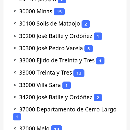
⚬
30000 Minas
15
⚬
30100 Solís de Mataojo
2
⚬
30200 José Batlle y Ordóñez
1
⚬
30300 José Pedro Varela
5
⚬
33000 Ejido de Treinta y Tres
1
⚬
33000 Treinta y Tres
13
⚬
33000 Villa Sara
1
⚬
34200 José Batlle y Ordóñez
2
⚬
37000 Departamento de Cerro Largo
1
⚬
37000 Melo
19