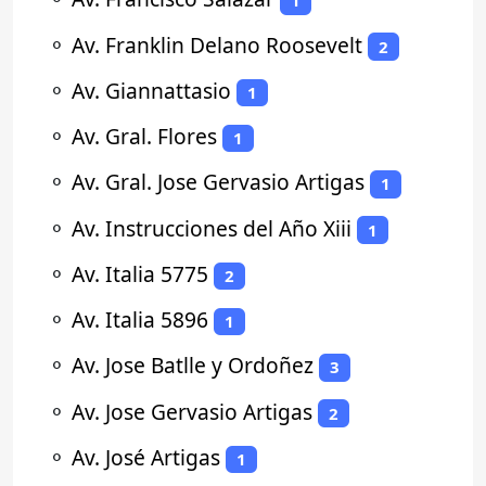
1
⚬
Av. Franklin Delano Roosevelt
2
⚬
Av. Giannattasio
1
⚬
Av. Gral. Flores
1
⚬
Av. Gral. Jose Gervasio Artigas
1
⚬
Av. Instrucciones del Año Xiii
1
⚬
Av. Italia 5775
2
⚬
Av. Italia 5896
1
⚬
Av. Jose Batlle y Ordoñez
3
⚬
Av. Jose Gervasio Artigas
2
⚬
Av. José Artigas
1