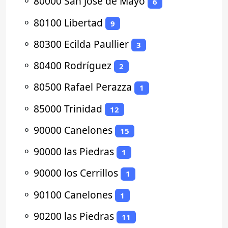
⚬
80000 San José de Mayo
6
⚬
80100 Libertad
9
⚬
80300 Ecilda Paullier
3
⚬
80400 Rodríguez
2
⚬
80500 Rafael Perazza
1
⚬
85000 Trinidad
12
⚬
90000 Canelones
15
⚬
90000 las Piedras
1
⚬
90000 los Cerrillos
1
⚬
90100 Canelones
1
⚬
90200 las Piedras
11