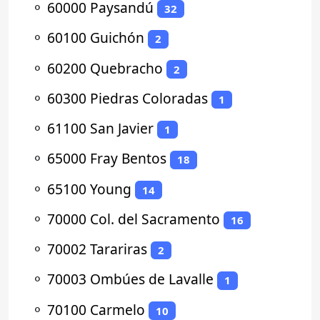
⚬
60000 Paysandú
32
⚬
60100 Guichón
2
⚬
60200 Quebracho
2
⚬
60300 Piedras Coloradas
1
⚬
61100 San Javier
1
⚬
65000 Fray Bentos
18
⚬
65100 Young
14
⚬
70000 Col. del Sacramento
16
⚬
70002 Tarariras
2
⚬
70003 Ombúes de Lavalle
1
⚬
70100 Carmelo
10