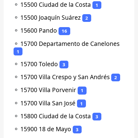
⚬
15500 Ciudad de la Costa
1
⚬
15500 Joaquín Suárez
2
⚬
15600 Pando
16
⚬
15700 Departamento de Canelones
1
⚬
15700 Toledo
3
⚬
15700 Villa Crespo y San Andrés
2
⚬
15700 Villa Porvenir
1
⚬
15700 Villa San José
1
⚬
15800 Ciudad de la Costa
3
⚬
15900 18 de Mayo
3