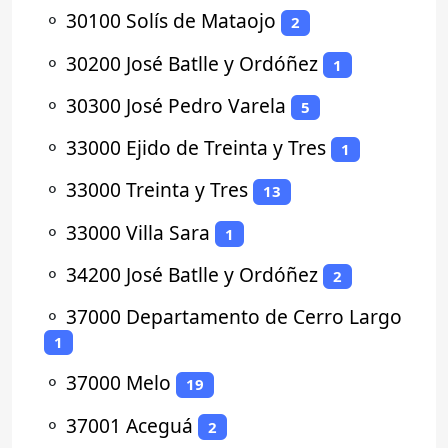
⚬
30100 Solís de Mataojo
2
⚬
30200 José Batlle y Ordóñez
1
⚬
30300 José Pedro Varela
5
⚬
33000 Ejido de Treinta y Tres
1
⚬
33000 Treinta y Tres
13
⚬
33000 Villa Sara
1
⚬
34200 José Batlle y Ordóñez
2
⚬
37000 Departamento de Cerro Largo
1
⚬
37000 Melo
19
⚬
37001 Aceguá
2