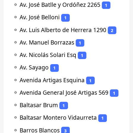
⚬
Av. José Batlle y Ordóñez 2265
1
⚬
Av. José Belloni
1
⚬
Av. Luis Alberto de Herrera 1290
2
⚬
Av. Manuel Borrazas
1
⚬
Av. Nicolás Solari Esq
1
⚬
Av. Sayago
1
⚬
Avenida Artigas Esquina
1
⚬
Avenida General José Artigas 569
1
⚬
Baltasar Brum
1
⚬
Baltasar Montero Vidaurreta
1
⚬
Barros Blancos
3