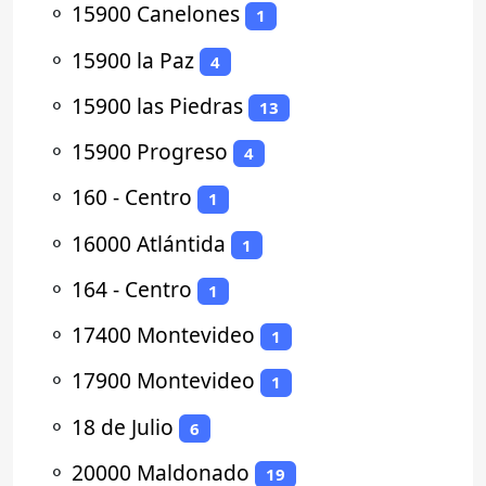
⚬
15900 Canelones
1
⚬
15900 la Paz
4
⚬
15900 las Piedras
13
⚬
15900 Progreso
4
⚬
160 - Centro
1
⚬
16000 Atlántida
1
⚬
164 - Centro
1
⚬
17400 Montevideo
1
⚬
17900 Montevideo
1
⚬
18 de Julio
6
⚬
20000 Maldonado
19