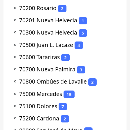
⚬
70200 Rosario
2
⚬
70201 Nueva Helvecia
1
⚬
70300 Nueva Helvecia
5
⚬
70500 Juan L. Lacaze
4
⚬
70600 Tarariras
2
⚬
70700 Nueva Palmira
3
⚬
70800 Ombúes de Lavalle
2
⚬
75000 Mercedes
15
⚬
75100 Dolores
7
⚬
75200 Cardona
2