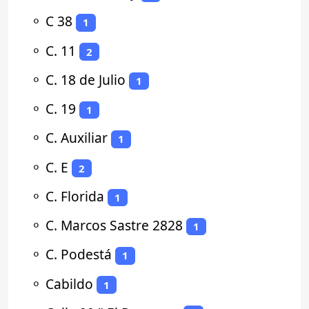
⚬
C 38
1
⚬
C. 11
2
⚬
C. 18 de Julio
1
⚬
C. 19
1
⚬
C. Auxiliar
1
⚬
C. E
2
⚬
C. Florida
1
⚬
C. Marcos Sastre 2828
1
⚬
C. Podestá
1
⚬
Cabildo
1