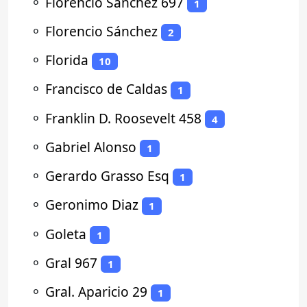
⚬
Florencio Sanchez 697
1
⚬
Florencio Sánchez
2
⚬
Florida
10
⚬
Francisco de Caldas
1
⚬
Franklin D. Roosevelt 458
4
⚬
Gabriel Alonso
1
⚬
Gerardo Grasso Esq
1
⚬
Geronimo Diaz
1
⚬
Goleta
1
⚬
Gral 967
1
⚬
Gral. Aparicio 29
1