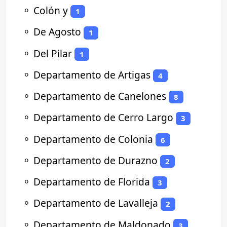
⚬
Colón y
1
⚬
De Agosto
1
⚬
Del Pilar
1
⚬
Departamento de Artigas
4
⚬
Departamento de Canelones
8
⚬
Departamento de Cerro Largo
3
⚬
Departamento de Colonia
6
⚬
Departamento de Durazno
2
⚬
Departamento de Florida
3
⚬
Departamento de Lavalleja
2
⚬
Departamento de Maldonado
3