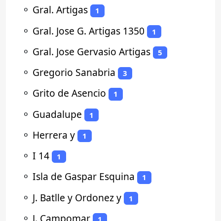
⚬
Gral. Artigas
1
⚬
Gral. Jose G. Artigas 1350
1
⚬
Gral. Jose Gervasio Artigas
5
⚬
Gregorio Sanabria
3
⚬
Grito de Asencio
1
⚬
Guadalupe
1
⚬
Herrera y
1
⚬
I 14
1
⚬
Isla de Gaspar Esquina
1
⚬
J. Batlle y Ordonez y
1
⚬
J. Campomar
1