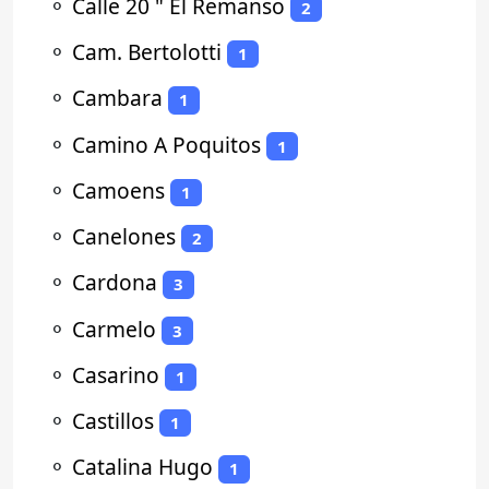
⚬
Calle 20 " El Remanso
2
⚬
Cam. Bertolotti
1
⚬
Cambara
1
⚬
Camino A Poquitos
1
⚬
Camoens
1
⚬
Canelones
2
⚬
Cardona
3
⚬
Carmelo
3
⚬
Casarino
1
⚬
Castillos
1
⚬
Catalina Hugo
1