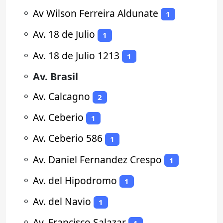
⚬
Av Wilson Ferreira Aldunate
1
⚬
Av. 18 de Julio
1
⚬
Av. 18 de Julio 1213
1
⚬
Av. Brasil
⚬
Av. Calcagno
2
⚬
Av. Ceberio
1
⚬
Av. Ceberio 586
1
⚬
Av. Daniel Fernandez Crespo
1
⚬
Av. del Hipodromo
1
⚬
Av. del Navio
1
⚬
Av. Francisco Salazar