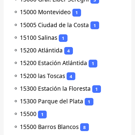
⚬
15000 Montevideo
1
⚬
15005 Ciudad de la Costa
1
⚬
15100 Salinas
1
⚬
15200 Atlántida
4
⚬
15200 Estación Atlántida
1
⚬
15200 las Toscas
4
⚬
15300 Estación la Floresta
1
⚬
15300 Parque del Plata
1
⚬
15500
1
⚬
15500 Barros Blancos
8