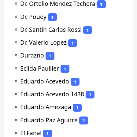
⚬
Dr. Ortelio Mendez Techera
1
⚬
Dr. Pouey
1
⚬
Dr. Santin Carlos Rossi
1
⚬
Dr. Valerio Lopez
1
⚬
Durazno
1
⚬
Ecilda Paullier
1
⚬
Eduardo Acevedo
1
⚬
Eduardo Acevedo 1438
1
⚬
Eduardo Amezaga
1
⚬
Eduardo Paz Aguirre
2
⚬
El Fanal
1