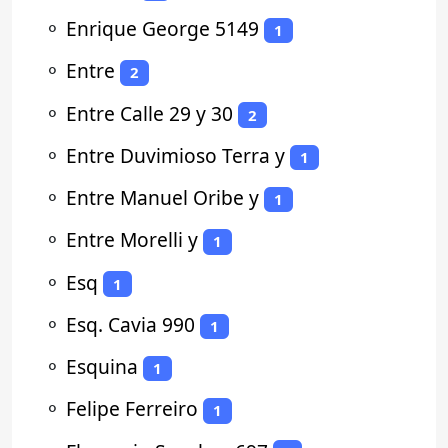
⚬
Enrique George 5149
1
⚬
Entre
2
⚬
Entre Calle 29 y 30
2
⚬
Entre Duvimioso Terra y
1
⚬
Entre Manuel Oribe y
1
⚬
Entre Morelli y
1
⚬
Esq
1
⚬
Esq. Cavia 990
1
⚬
Esquina
1
⚬
Felipe Ferreiro
1