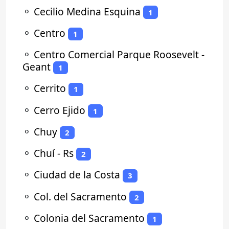
⚬
Cecilio Medina Esquina
1
⚬
Centro
1
⚬
Centro Comercial Parque Roosevelt -
Geant
1
⚬
Cerrito
1
⚬
Cerro Ejido
1
⚬
Chuy
2
⚬
Chuí - Rs
2
⚬
Ciudad de la Costa
3
⚬
Col. del Sacramento
2
⚬
Colonia del Sacramento
1