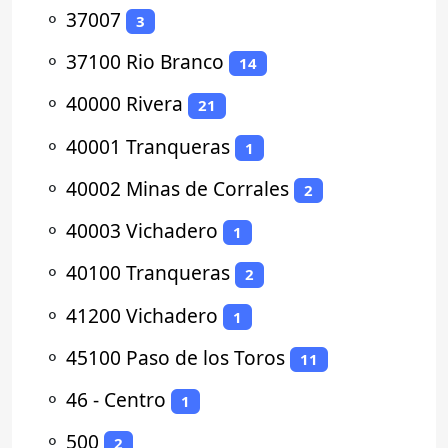
⚬
37007
3
⚬
37100 Rio Branco
14
⚬
40000 Rivera
21
⚬
40001 Tranqueras
1
⚬
40002 Minas de Corrales
2
⚬
40003 Vichadero
1
⚬
40100 Tranqueras
2
⚬
41200 Vichadero
1
⚬
45100 Paso de los Toros
11
⚬
46 - Centro
1
⚬
500
2