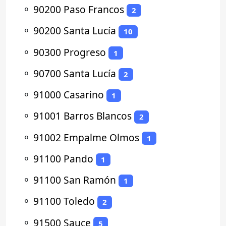
⚬
90200 Paso Francos
2
⚬
90200 Santa Lucía
10
⚬
90300 Progreso
1
⚬
90700 Santa Lucía
2
⚬
91000 Casarino
1
⚬
91001 Barros Blancos
2
⚬
91002 Empalme Olmos
1
⚬
91100 Pando
1
⚬
91100 San Ramón
1
⚬
91100 Toledo
2
⚬
91500 Sauce
5