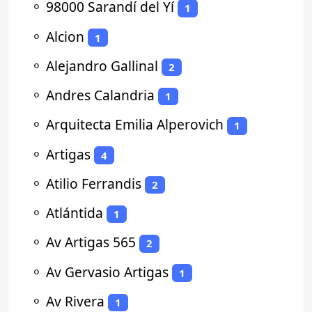
⚬
98000 Sarandí del Yí
1
⚬
Alcion
1
⚬
Alejandro Gallinal
2
⚬
Andres Calandria
1
⚬
Arquitecta Emilia Alperovich
1
⚬
Artigas
4
⚬
Atilio Ferrandis
2
⚬
Atlántida
1
⚬
Av Artigas 565
2
⚬
Av Gervasio Artigas
1
⚬
Av Rivera
1