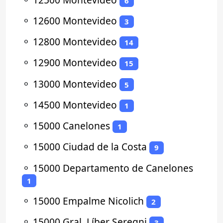
6
⚬
12600 Montevideo
3
⚬
12800 Montevideo
14
⚬
12900 Montevideo
15
⚬
13000 Montevideo
5
⚬
14500 Montevideo
1
⚬
15000 Canelones
1
⚬
15000 Ciudad de la Costa
9
⚬
15000 Departamento de Canelones
1
⚬
15000 Empalme Nicolich
2
⚬
15000 Gral. Líber Seregni
3