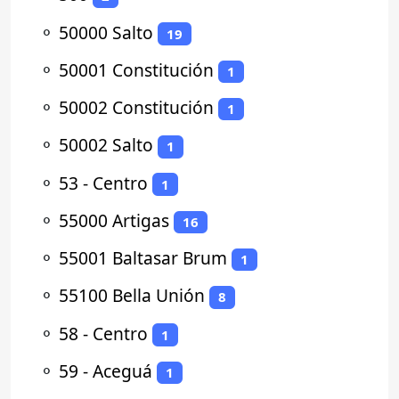
⚬
50000 Salto
19
⚬
50001 Constitución
1
⚬
50002 Constitución
1
⚬
50002 Salto
1
⚬
53 - Centro
1
⚬
55000 Artigas
16
⚬
55001 Baltasar Brum
1
⚬
55100 Bella Unión
8
⚬
58 - Centro
1
⚬
59 - Aceguá
1