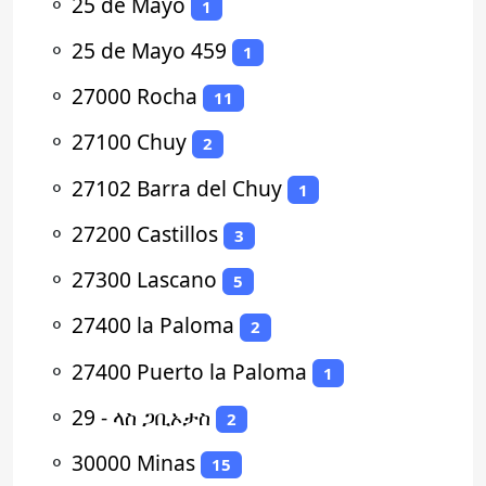
⚬
25 de Mayo
1
⚬
25 de Mayo 459
1
⚬
27000 Rocha
11
⚬
27100 Chuy
2
⚬
27102 Barra del Chuy
1
⚬
27200 Castillos
3
⚬
27300 Lascano
5
⚬
27400 la Paloma
2
⚬
27400 Puerto la Paloma
1
⚬
29 - ላስ ጋቢኦታስ
2
⚬
30000 Minas
15