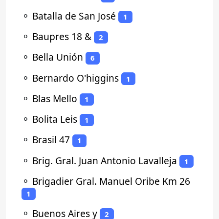
⚬
Batalla de San José
1
⚬
Baupres 18 &
2
⚬
Bella Unión
6
⚬
Bernardo O'higgins
1
⚬
Blas Mello
1
⚬
Bolita Leis
1
⚬
Brasil 47
1
⚬
Brig. Gral. Juan Antonio Lavalleja
1
⚬
Brigadier Gral. Manuel Oribe Km 26
1
⚬
Buenos Aires y
2