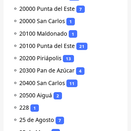
⚬
20000 Punta del Este
7
⚬
20000 San Carlos
1
⚬
20100 Maldonado
1
⚬
20100 Punta del Este
21
⚬
20200 Piriápolis
13
⚬
20300 Pan de Azúcar
4
⚬
20400 San Carlos
11
⚬
20500 Aiguá
2
⚬
228
1
⚬
25 de Agosto
7