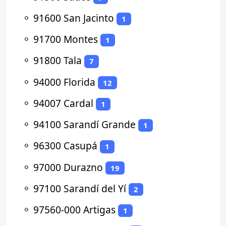
⚬
91600 San Jacinto
1
⚬
91700 Montes
1
⚬
91800 Tala
7
⚬
94000 Florida
12
⚬
94007 Cardal
1
⚬
94100 Sarandí Grande
1
⚬
96300 Casupá
1
⚬
97000 Durazno
19
⚬
97100 Sarandí del Yí
2
⚬
97560-000 Artigas
1