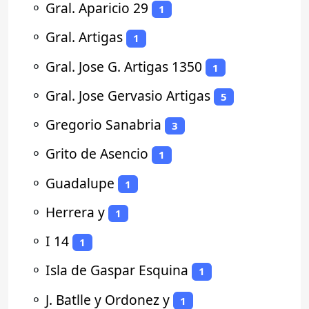
⚬
Gral. Aparicio 29
1
⚬
Gral. Artigas
1
⚬
Gral. Jose G. Artigas 1350
1
⚬
Gral. Jose Gervasio Artigas
5
⚬
Gregorio Sanabria
3
⚬
Grito de Asencio
1
⚬
Guadalupe
1
⚬
Herrera y
1
⚬
I 14
1
⚬
Isla de Gaspar Esquina
1
⚬
J. Batlle y Ordonez y
1