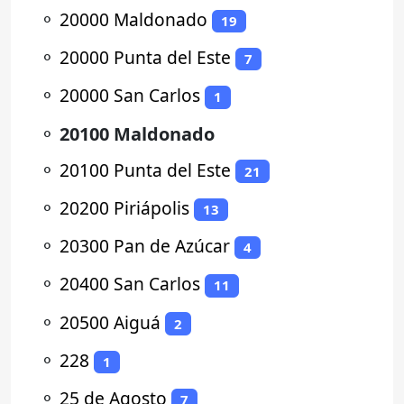
⚬
20000 Maldonado
19
⚬
20000 Punta del Este
7
⚬
20000 San Carlos
1
⚬
20100 Maldonado
⚬
20100 Punta del Este
21
⚬
20200 Piriápolis
13
⚬
20300 Pan de Azúcar
4
⚬
20400 San Carlos
11
⚬
20500 Aiguá
2
⚬
228
1
⚬
25 de Agosto
7