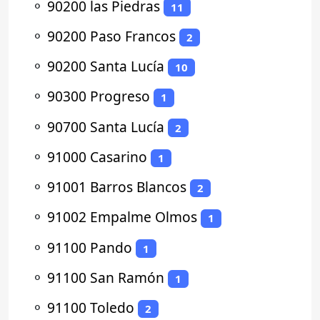
⚬
90200 las Piedras
11
⚬
90200 Paso Francos
2
⚬
90200 Santa Lucía
10
⚬
90300 Progreso
1
⚬
90700 Santa Lucía
2
⚬
91000 Casarino
1
⚬
91001 Barros Blancos
2
⚬
91002 Empalme Olmos
1
⚬
91100 Pando
1
⚬
91100 San Ramón
1
⚬
91100 Toledo
2