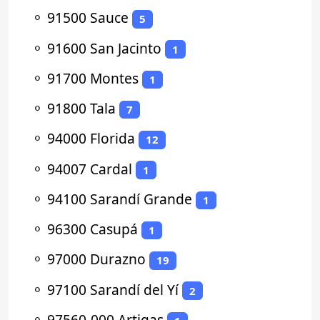
⚬
91500 Sauce
5
⚬
91600 San Jacinto
1
⚬
91700 Montes
1
⚬
91800 Tala
7
⚬
94000 Florida
12
⚬
94007 Cardal
1
⚬
94100 Sarandí Grande
1
⚬
96300 Casupá
1
⚬
97000 Durazno
19
⚬
97100 Sarandí del Yí
2
⚬
97560-000 Artigas