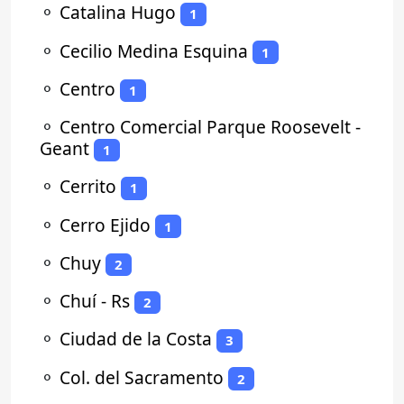
⚬
Catalina Hugo
1
⚬
Cecilio Medina Esquina
1
⚬
Centro
1
⚬
Centro Comercial Parque Roosevelt -
Geant
1
⚬
Cerrito
1
⚬
Cerro Ejido
1
⚬
Chuy
2
⚬
Chuí - Rs
2
⚬
Ciudad de la Costa
3
⚬
Col. del Sacramento
2