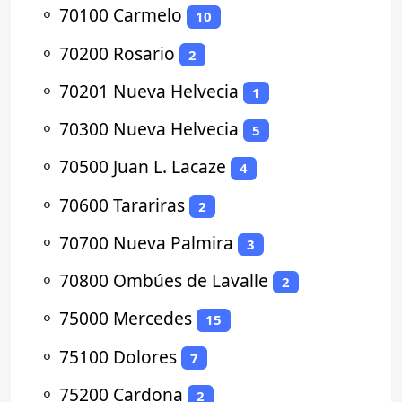
⚬
70100 Carmelo
10
⚬
70200 Rosario
2
⚬
70201 Nueva Helvecia
1
⚬
70300 Nueva Helvecia
5
⚬
70500 Juan L. Lacaze
4
⚬
70600 Tarariras
2
⚬
70700 Nueva Palmira
3
⚬
70800 Ombúes de Lavalle
2
⚬
75000 Mercedes
15
⚬
75100 Dolores
7
⚬
75200 Cardona
2