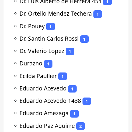
⚬
Dr. Luis Alberto de Herrera 454
1
⚬
Dr. Ortelio Mendez Techera
1
⚬
Dr. Pouey
1
⚬
Dr. Santin Carlos Rossi
1
⚬
Dr. Valerio Lopez
1
⚬
Durazno
1
⚬
Ecilda Paullier
1
⚬
Eduardo Acevedo
1
⚬
Eduardo Acevedo 1438
1
⚬
Eduardo Amezaga
1
⚬
Eduardo Paz Aguirre
2