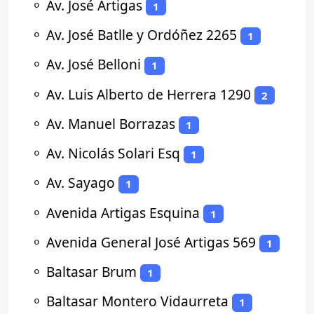
⚬
Av. José Artigas
1
⚬
Av. José Batlle y Ordóñez 2265
1
⚬
Av. José Belloni
1
⚬
Av. Luis Alberto de Herrera 1290
2
⚬
Av. Manuel Borrazas
1
⚬
Av. Nicolás Solari Esq
1
⚬
Av. Sayago
1
⚬
Avenida Artigas Esquina
1
⚬
Avenida General José Artigas 569
1
⚬
Baltasar Brum
1
⚬
Baltasar Montero Vidaurreta
1