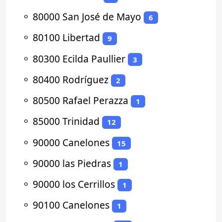
⚬
80000 San José de Mayo
6
⚬
80100 Libertad
9
⚬
80300 Ecilda Paullier
3
⚬
80400 Rodríguez
2
⚬
80500 Rafael Perazza
1
⚬
85000 Trinidad
12
⚬
90000 Canelones
15
⚬
90000 las Piedras
1
⚬
90000 los Cerrillos
1
⚬
90100 Canelones
1