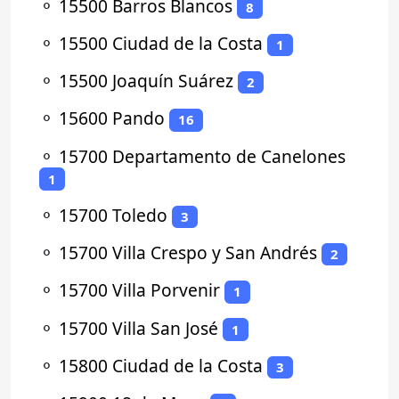
⚬
15500 Barros Blancos
8
⚬
15500 Ciudad de la Costa
1
⚬
15500 Joaquín Suárez
2
⚬
15600 Pando
16
⚬
15700 Departamento de Canelones
1
⚬
15700 Toledo
3
⚬
15700 Villa Crespo y San Andrés
2
⚬
15700 Villa Porvenir
1
⚬
15700 Villa San José
1
⚬
15800 Ciudad de la Costa
3