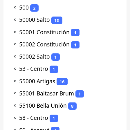
⚬
500
2
⚬
50000 Salto
19
⚬
50001 Constitución
1
⚬
50002 Constitución
1
⚬
50002 Salto
1
⚬
53 - Centro
1
⚬
55000 Artigas
16
⚬
55001 Baltasar Brum
1
⚬
55100 Bella Unión
8
⚬
58 - Centro
1