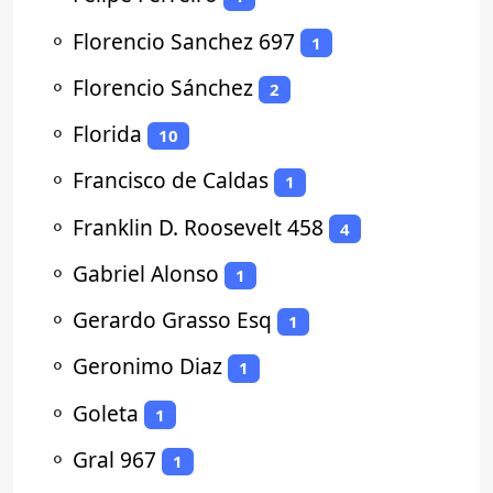
⚬
Florencio Sanchez 697
1
⚬
Florencio Sánchez
2
⚬
Florida
10
⚬
Francisco de Caldas
1
⚬
Franklin D. Roosevelt 458
4
⚬
Gabriel Alonso
1
⚬
Gerardo Grasso Esq
1
⚬
Geronimo Diaz
1
⚬
Goleta
1
⚬
Gral 967
1