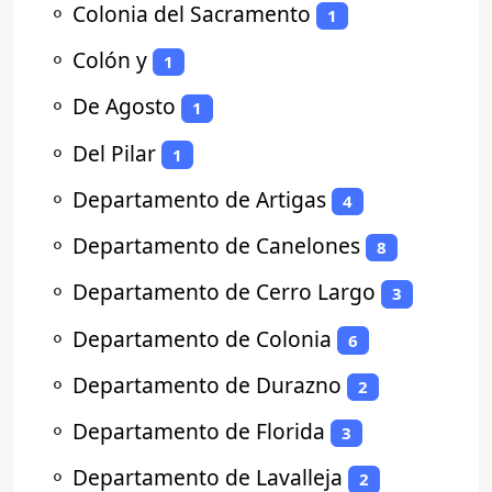
⚬
Colonia del Sacramento
1
⚬
Colón y
1
⚬
De Agosto
1
⚬
Del Pilar
1
⚬
Departamento de Artigas
4
⚬
Departamento de Canelones
8
⚬
Departamento de Cerro Largo
3
⚬
Departamento de Colonia
6
⚬
Departamento de Durazno
2
⚬
Departamento de Florida
3
⚬
Departamento de Lavalleja
2