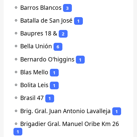
⚬
Barros Blancos
3
⚬
Batalla de San José
1
⚬
Baupres 18 &
2
⚬
Bella Unión
6
⚬
Bernardo O'higgins
1
⚬
Blas Mello
1
⚬
Bolita Leis
1
⚬
Brasil 47
1
⚬
Brig. Gral. Juan Antonio Lavalleja
1
⚬
Brigadier Gral. Manuel Oribe Km 26
1