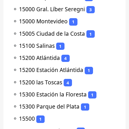
⚬
15000 Gral. Líber Seregni
3
⚬
15000 Montevideo
1
⚬
15005 Ciudad de la Costa
1
⚬
15100 Salinas
1
⚬
15200 Atlántida
4
⚬
15200 Estación Atlántida
1
⚬
15200 las Toscas
4
⚬
15300 Estación la Floresta
1
⚬
15300 Parque del Plata
1
⚬
15500
1