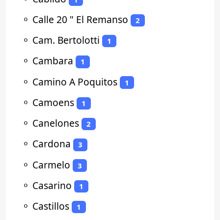
⚬
Calle 20 " El Remanso
2
⚬
Cam. Bertolotti
1
⚬
Cambara
1
⚬
Camino A Poquitos
1
⚬
Camoens
1
⚬
Canelones
2
⚬
Cardona
3
⚬
Carmelo
3
⚬
Casarino
1
⚬
Castillos
1