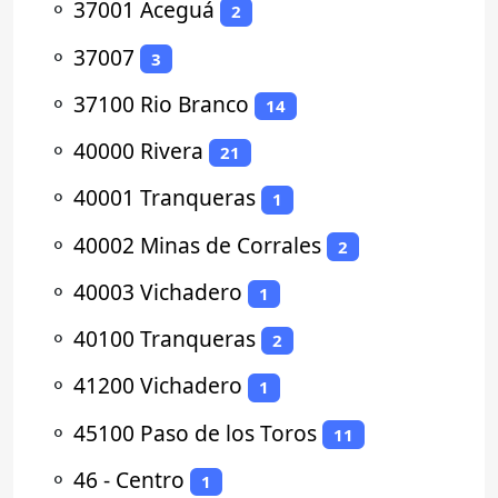
⚬
37001 Aceguá
2
⚬
37007
3
⚬
37100 Rio Branco
14
⚬
40000 Rivera
21
⚬
40001 Tranqueras
1
⚬
40002 Minas de Corrales
2
⚬
40003 Vichadero
1
⚬
40100 Tranqueras
2
⚬
41200 Vichadero
1
⚬
45100 Paso de los Toros
11
⚬
46 - Centro
1