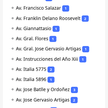
⚬
Av. Francisco Salazar
1
⚬
Av. Franklin Delano Roosevelt
2
⚬
Av. Giannattasio
1
⚬
Av. Gral. Flores
1
⚬
Av. Gral. Jose Gervasio Artigas
1
⚬
Av. Instrucciones del Año Xiii
1
⚬
Av. Italia 5775
2
⚬
Av. Italia 5896
1
⚬
Av. Jose Batlle y Ordoñez
3
⚬
Av. Jose Gervasio Artigas
2