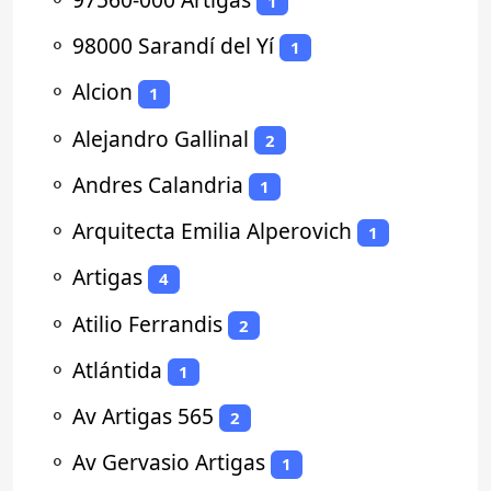
1
⚬
98000 Sarandí del Yí
1
⚬
Alcion
1
⚬
Alejandro Gallinal
2
⚬
Andres Calandria
1
⚬
Arquitecta Emilia Alperovich
1
⚬
Artigas
4
⚬
Atilio Ferrandis
2
⚬
Atlántida
1
⚬
Av Artigas 565
2
⚬
Av Gervasio Artigas
1