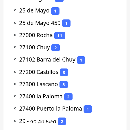
⚬
25 de Mayo
1
⚬
25 de Mayo 459
1
⚬
27000 Rocha
11
⚬
27100 Chuy
2
⚬
27102 Barra del Chuy
1
⚬
27200 Castillos
3
⚬
27300 Lascano
5
⚬
27400 la Paloma
2
⚬
27400 Puerto la Paloma
1
⚬
29 - ላስ ጋቢኦታስ
2