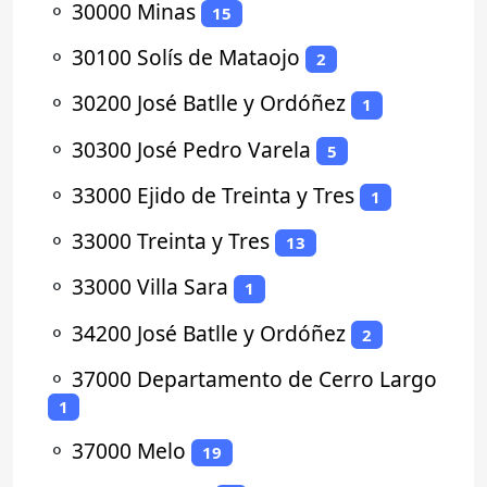
⚬
30000 Minas
15
⚬
30100 Solís de Mataojo
2
⚬
30200 José Batlle y Ordóñez
1
⚬
30300 José Pedro Varela
5
⚬
33000 Ejido de Treinta y Tres
1
⚬
33000 Treinta y Tres
13
⚬
33000 Villa Sara
1
⚬
34200 José Batlle y Ordóñez
2
⚬
37000 Departamento de Cerro Largo
1
⚬
37000 Melo
19