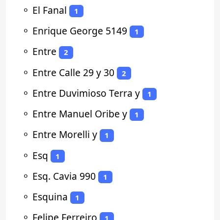
⚬
El Fanal
1
⚬
Enrique George 5149
1
⚬
Entre
2
⚬
Entre Calle 29 y 30
2
⚬
Entre Duvimioso Terra y
1
⚬
Entre Manuel Oribe y
1
⚬
Entre Morelli y
1
⚬
Esq
1
⚬
Esq. Cavia 990
1
⚬
Esquina
1
⚬
Felipe Ferreiro
1