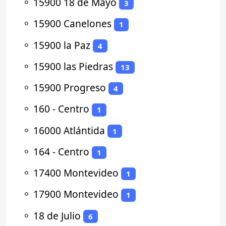
⚬
15900 18 de Mayo
3
⚬
15900 Canelones
1
⚬
15900 la Paz
4
⚬
15900 las Piedras
13
⚬
15900 Progreso
4
⚬
160 - Centro
1
⚬
16000 Atlántida
1
⚬
164 - Centro
1
⚬
17400 Montevideo
1
⚬
17900 Montevideo
1
⚬
18 de Julio
6