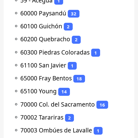
⚬
59 - Aceguá
1
⚬
60000 Paysandú
32
⚬
60100 Guichón
2
⚬
60200 Quebracho
2
⚬
60300 Piedras Coloradas
1
⚬
61100 San Javier
1
⚬
65000 Fray Bentos
18
⚬
65100 Young
14
⚬
70000 Col. del Sacramento
16
⚬
70002 Tarariras
2
⚬
70003 Ombúes de Lavalle
1