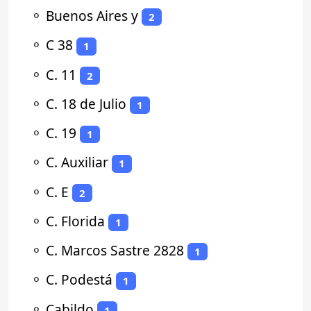
⚬
Buenos Aires y
2
⚬
C 38
1
⚬
C. 11
2
⚬
C. 18 de Julio
1
⚬
C. 19
1
⚬
C. Auxiliar
1
⚬
C. E
2
⚬
C. Florida
1
⚬
C. Marcos Sastre 2828
1
⚬
C. Podestá
1
⚬
Cabildo
1