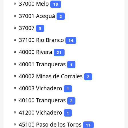
⚬
37000 Melo
19
⚬
37001 Aceguá
2
⚬
37007
3
⚬
37100 Rio Branco
14
⚬
40000 Rivera
21
⚬
40001 Tranqueras
1
⚬
40002 Minas de Corrales
2
⚬
40003 Vichadero
1
⚬
40100 Tranqueras
2
⚬
41200 Vichadero
1
⚬
45100 Paso de los Toros
11