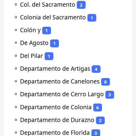
⚬
Col. del Sacramento
2
⚬
Colonia del Sacramento
1
⚬
Colón y
1
⚬
De Agosto
1
⚬
Del Pilar
1
⚬
Departamento de Artigas
4
⚬
Departamento de Canelones
8
⚬
Departamento de Cerro Largo
3
⚬
Departamento de Colonia
6
⚬
Departamento de Durazno
2
⚬
Departamento de Florida
3