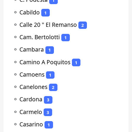
1
⚬
Cabildo
1
⚬
Calle 20 " El Remanso
2
⚬
Cam. Bertolotti
1
⚬
Cambara
1
⚬
Camino A Poquitos
1
⚬
Camoens
1
⚬
Canelones
2
⚬
Cardona
3
⚬
Carmelo
3
⚬
Casarino
1