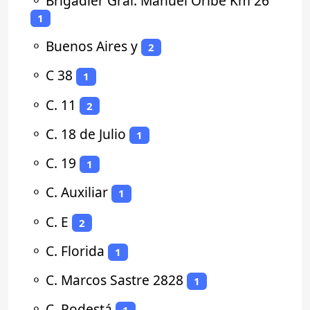
⚬
Brigadier Gral. Manuel Oribe Km 26
1
⚬
Buenos Aires y
2
⚬
C 38
1
⚬
C. 11
2
⚬
C. 18 de Julio
1
⚬
C. 19
1
⚬
C. Auxiliar
1
⚬
C. E
2
⚬
C. Florida
1
⚬
C. Marcos Sastre 2828
1
⚬
C. Podestá