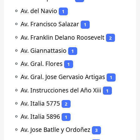
⚬
Av. del Navio
1
⚬
Av. Francisco Salazar
1
⚬
Av. Franklin Delano Roosevelt
2
⚬
Av. Giannattasio
1
⚬
Av. Gral. Flores
1
⚬
Av. Gral. Jose Gervasio Artigas
1
⚬
Av. Instrucciones del Año Xiii
1
⚬
Av. Italia 5775
2
⚬
Av. Italia 5896
1
⚬
Av. Jose Batlle y Ordoñez
3