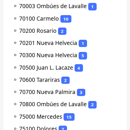
⚬
70003 Ombúes de Lavalle
1
⚬
70100 Carmelo
10
⚬
70200 Rosario
2
⚬
70201 Nueva Helvecia
1
⚬
70300 Nueva Helvecia
5
⚬
70500 Juan L. Lacaze
4
⚬
70600 Tarariras
2
⚬
70700 Nueva Palmira
3
⚬
70800 Ombúes de Lavalle
2
⚬
75000 Mercedes
15
⚬
75100 Dolores
7