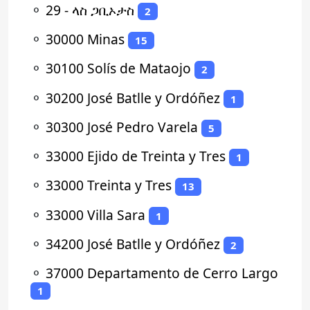
⚬
29 - ላስ ጋቢኦታስ
2
⚬
30000 Minas
15
⚬
30100 Solís de Mataojo
2
⚬
30200 José Batlle y Ordóñez
1
⚬
30300 José Pedro Varela
5
⚬
33000 Ejido de Treinta y Tres
1
⚬
33000 Treinta y Tres
13
⚬
33000 Villa Sara
1
⚬
34200 José Batlle y Ordóñez
2
⚬
37000 Departamento de Cerro Largo
1