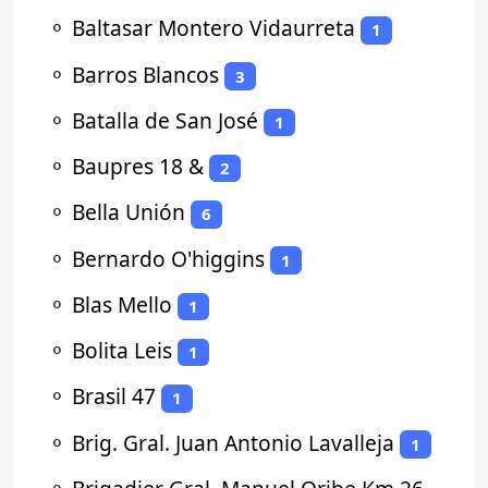
⚬
Baltasar Montero Vidaurreta
1
⚬
Barros Blancos
3
⚬
Batalla de San José
1
⚬
Baupres 18 &
2
⚬
Bella Unión
6
⚬
Bernardo O'higgins
1
⚬
Blas Mello
1
⚬
Bolita Leis
1
⚬
Brasil 47
1
⚬
Brig. Gral. Juan Antonio Lavalleja
1