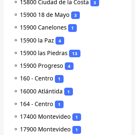
⚬
15800 Ciudad de la Costa
3
⚬
15900 18 de Mayo
3
⚬
15900 Canelones
1
⚬
15900 la Paz
4
⚬
15900 las Piedras
13
⚬
15900 Progreso
4
⚬
160 - Centro
1
⚬
16000 Atlántida
1
⚬
164 - Centro
1
⚬
17400 Montevideo
1
⚬
17900 Montevideo
1