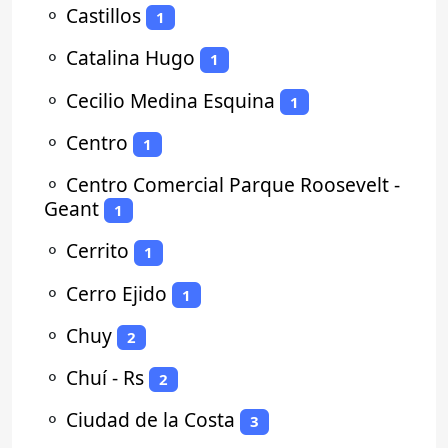
⚬
Castillos
1
⚬
Catalina Hugo
1
⚬
Cecilio Medina Esquina
1
⚬
Centro
1
⚬
Centro Comercial Parque Roosevelt -
Geant
1
⚬
Cerrito
1
⚬
Cerro Ejido
1
⚬
Chuy
2
⚬
Chuí - Rs
2
⚬
Ciudad de la Costa
3