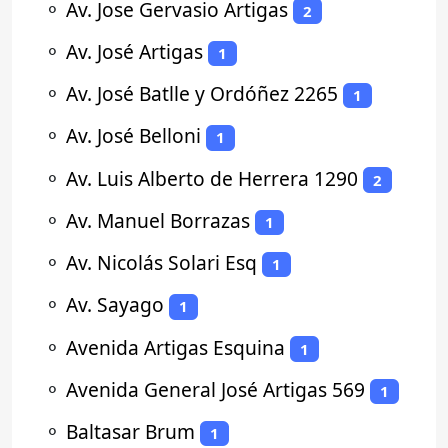
⚬
Av. Jose Gervasio Artigas
2
⚬
Av. José Artigas
1
⚬
Av. José Batlle y Ordóñez 2265
1
⚬
Av. José Belloni
1
⚬
Av. Luis Alberto de Herrera 1290
2
⚬
Av. Manuel Borrazas
1
⚬
Av. Nicolás Solari Esq
1
⚬
Av. Sayago
1
⚬
Avenida Artigas Esquina
1
⚬
Avenida General José Artigas 569
1
⚬
Baltasar Brum
1