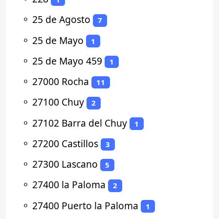
⚬
25 de Agosto
7
⚬
25 de Mayo
1
⚬
25 de Mayo 459
1
⚬
27000 Rocha
11
⚬
27100 Chuy
2
⚬
27102 Barra del Chuy
1
⚬
27200 Castillos
3
⚬
27300 Lascano
5
⚬
27400 la Paloma
2
⚬
27400 Puerto la Paloma
1