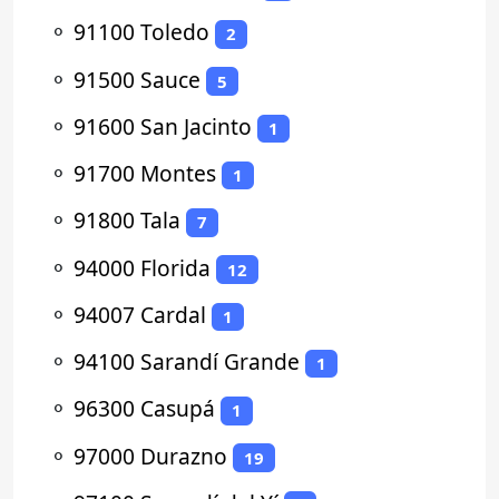
⚬
91100 Toledo
2
⚬
91500 Sauce
5
⚬
91600 San Jacinto
1
⚬
91700 Montes
1
⚬
91800 Tala
7
⚬
94000 Florida
12
⚬
94007 Cardal
1
⚬
94100 Sarandí Grande
1
⚬
96300 Casupá
1
⚬
97000 Durazno
19