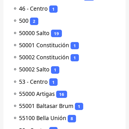
⚬
46 - Centro
1
⚬
500
2
⚬
50000 Salto
19
⚬
50001 Constitución
1
⚬
50002 Constitución
1
⚬
50002 Salto
1
⚬
53 - Centro
1
⚬
55000 Artigas
16
⚬
55001 Baltasar Brum
1
⚬
55100 Bella Unión
8