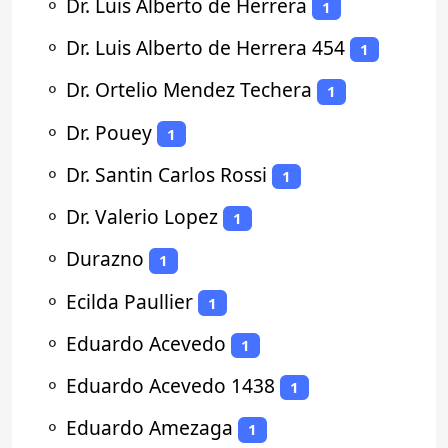
⚬
Dr. Luis Alberto de Herrera
1
⚬
Dr. Luis Alberto de Herrera 454
1
⚬
Dr. Ortelio Mendez Techera
1
⚬
Dr. Pouey
1
⚬
Dr. Santin Carlos Rossi
1
⚬
Dr. Valerio Lopez
1
⚬
Durazno
1
⚬
Ecilda Paullier
1
⚬
Eduardo Acevedo
1
⚬
Eduardo Acevedo 1438
1
⚬
Eduardo Amezaga
1