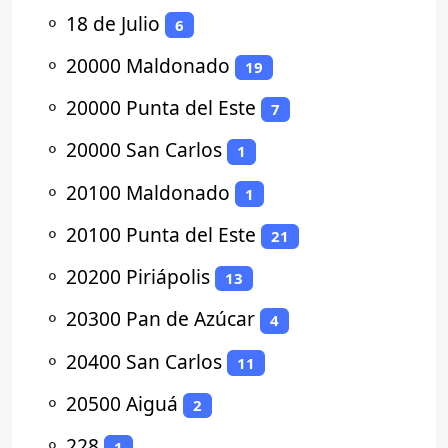
⚬
18 de Julio
6
⚬
20000 Maldonado
19
⚬
20000 Punta del Este
7
⚬
20000 San Carlos
1
⚬
20100 Maldonado
1
⚬
20100 Punta del Este
21
⚬
20200 Piriápolis
13
⚬
20300 Pan de Azúcar
4
⚬
20400 San Carlos
11
⚬
20500 Aiguá
2
⚬
228
1