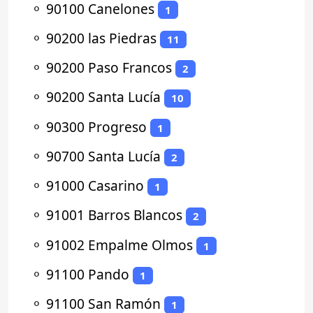
⚬
90100 Canelones
1
⚬
90200 las Piedras
11
⚬
90200 Paso Francos
2
⚬
90200 Santa Lucía
10
⚬
90300 Progreso
1
⚬
90700 Santa Lucía
2
⚬
91000 Casarino
1
⚬
91001 Barros Blancos
2
⚬
91002 Empalme Olmos
1
⚬
91100 Pando
1
⚬
91100 San Ramón
1