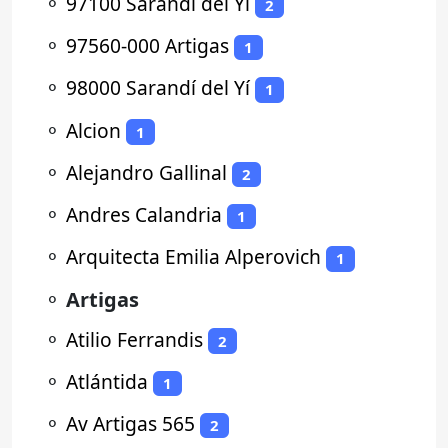
⚬
97100 Sarandí del Yí
2
⚬
97560-000 Artigas
1
⚬
98000 Sarandí del Yí
1
⚬
Alcion
1
⚬
Alejandro Gallinal
2
⚬
Andres Calandria
1
⚬
Arquitecta Emilia Alperovich
1
⚬
Artigas
⚬
Atilio Ferrandis
2
⚬
Atlántida
1
⚬
Av Artigas 565
2