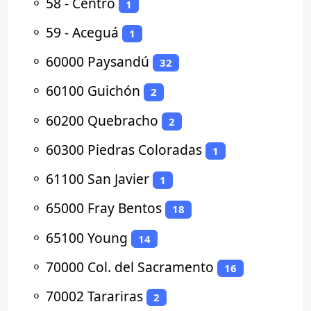
⚬
58 - Centro
1
⚬
59 - Aceguá
1
⚬
60000 Paysandú
32
⚬
60100 Guichón
2
⚬
60200 Quebracho
2
⚬
60300 Piedras Coloradas
1
⚬
61100 San Javier
1
⚬
65000 Fray Bentos
18
⚬
65100 Young
14
⚬
70000 Col. del Sacramento
16
⚬
70002 Tarariras
2