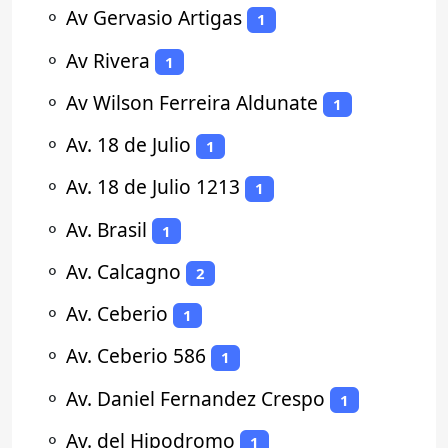
⚬
Av Gervasio Artigas
1
⚬
Av Rivera
1
⚬
Av Wilson Ferreira Aldunate
1
⚬
Av. 18 de Julio
1
⚬
Av. 18 de Julio 1213
1
⚬
Av. Brasil
1
⚬
Av. Calcagno
2
⚬
Av. Ceberio
1
⚬
Av. Ceberio 586
1
⚬
Av. Daniel Fernandez Crespo
1
⚬
Av. del Hipodromo
1