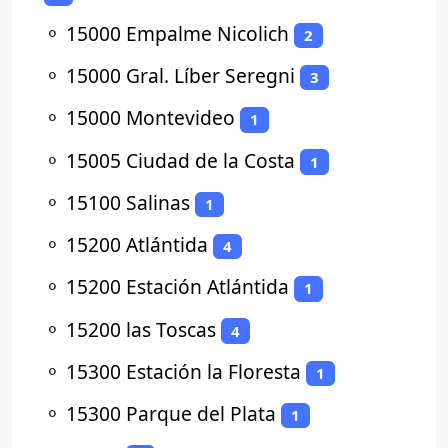
⚬
15000 Empalme Nicolich
2
⚬
15000 Gral. Líber Seregni
3
⚬
15000 Montevideo
1
⚬
15005 Ciudad de la Costa
1
⚬
15100 Salinas
1
⚬
15200 Atlántida
4
⚬
15200 Estación Atlántida
1
⚬
15200 las Toscas
4
⚬
15300 Estación la Floresta
1
⚬
15300 Parque del Plata
1