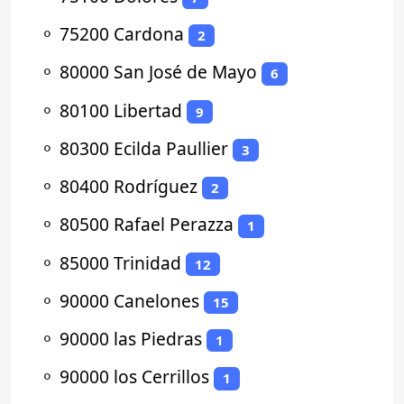
⚬
75200 Cardona
2
⚬
80000 San José de Mayo
6
⚬
80100 Libertad
9
⚬
80300 Ecilda Paullier
3
⚬
80400 Rodríguez
2
⚬
80500 Rafael Perazza
1
⚬
85000 Trinidad
12
⚬
90000 Canelones
15
⚬
90000 las Piedras
1
⚬
90000 los Cerrillos
1