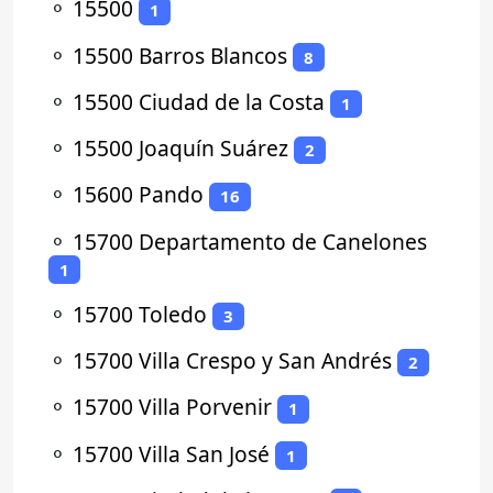
⚬
15500
1
⚬
15500 Barros Blancos
8
⚬
15500 Ciudad de la Costa
1
⚬
15500 Joaquín Suárez
2
⚬
15600 Pando
16
⚬
15700 Departamento de Canelones
1
⚬
15700 Toledo
3
⚬
15700 Villa Crespo y San Andrés
2
⚬
15700 Villa Porvenir
1
⚬
15700 Villa San José
1