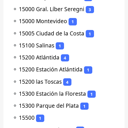
⚬
15000 Gral. Líber Seregni
3
⚬
15000 Montevideo
1
⚬
15005 Ciudad de la Costa
1
⚬
15100 Salinas
1
⚬
15200 Atlántida
4
⚬
15200 Estación Atlántida
1
⚬
15200 las Toscas
4
⚬
15300 Estación la Floresta
1
⚬
15300 Parque del Plata
1
⚬
15500
1