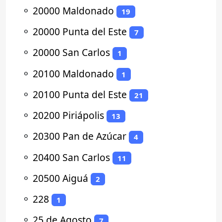
⚬
20000 Maldonado
19
⚬
20000 Punta del Este
7
⚬
20000 San Carlos
1
⚬
20100 Maldonado
1
⚬
20100 Punta del Este
21
⚬
20200 Piriápolis
13
⚬
20300 Pan de Azúcar
4
⚬
20400 San Carlos
11
⚬
20500 Aiguá
2
⚬
228
1
⚬
25 de Agosto
7