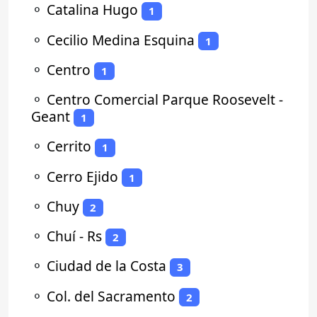
⚬
Catalina Hugo
1
⚬
Cecilio Medina Esquina
1
⚬
Centro
1
⚬
Centro Comercial Parque Roosevelt -
Geant
1
⚬
Cerrito
1
⚬
Cerro Ejido
1
⚬
Chuy
2
⚬
Chuí - Rs
2
⚬
Ciudad de la Costa
3
⚬
Col. del Sacramento
2