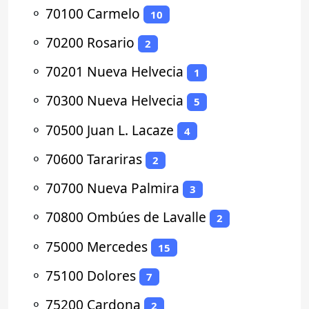
⚬
70100 Carmelo
10
⚬
70200 Rosario
2
⚬
70201 Nueva Helvecia
1
⚬
70300 Nueva Helvecia
5
⚬
70500 Juan L. Lacaze
4
⚬
70600 Tarariras
2
⚬
70700 Nueva Palmira
3
⚬
70800 Ombúes de Lavalle
2
⚬
75000 Mercedes
15
⚬
75100 Dolores
7
⚬
75200 Cardona
2