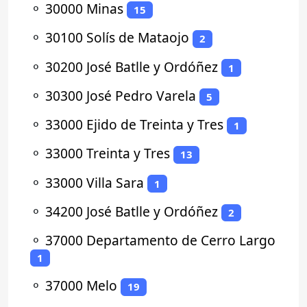
⚬
30000 Minas
15
⚬
30100 Solís de Mataojo
2
⚬
30200 José Batlle y Ordóñez
1
⚬
30300 José Pedro Varela
5
⚬
33000 Ejido de Treinta y Tres
1
⚬
33000 Treinta y Tres
13
⚬
33000 Villa Sara
1
⚬
34200 José Batlle y Ordóñez
2
⚬
37000 Departamento de Cerro Largo
1
⚬
37000 Melo
19