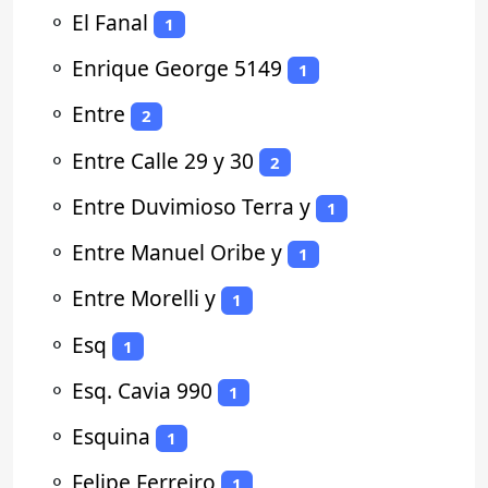
⚬
El Fanal
1
⚬
Enrique George 5149
1
⚬
Entre
2
⚬
Entre Calle 29 y 30
2
⚬
Entre Duvimioso Terra y
1
⚬
Entre Manuel Oribe y
1
⚬
Entre Morelli y
1
⚬
Esq
1
⚬
Esq. Cavia 990
1
⚬
Esquina
1
⚬
Felipe Ferreiro
1