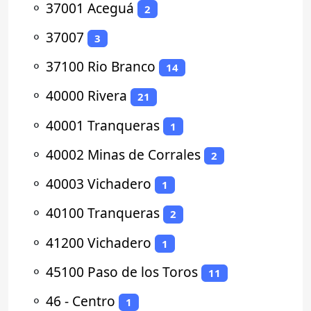
⚬
37001 Aceguá
2
⚬
37007
3
⚬
37100 Rio Branco
14
⚬
40000 Rivera
21
⚬
40001 Tranqueras
1
⚬
40002 Minas de Corrales
2
⚬
40003 Vichadero
1
⚬
40100 Tranqueras
2
⚬
41200 Vichadero
1
⚬
45100 Paso de los Toros
11
⚬
46 - Centro
1