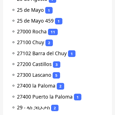
⚬
25 de Mayo
1
⚬
25 de Mayo 459
1
⚬
27000 Rocha
11
⚬
27100 Chuy
2
⚬
27102 Barra del Chuy
1
⚬
27200 Castillos
3
⚬
27300 Lascano
5
⚬
27400 la Paloma
2
⚬
27400 Puerto la Paloma
1
⚬
29 - ላስ ጋቢኦታስ
2