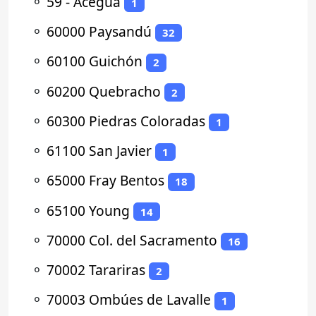
⚬
59 - Aceguá
1
⚬
60000 Paysandú
32
⚬
60100 Guichón
2
⚬
60200 Quebracho
2
⚬
60300 Piedras Coloradas
1
⚬
61100 San Javier
1
⚬
65000 Fray Bentos
18
⚬
65100 Young
14
⚬
70000 Col. del Sacramento
16
⚬
70002 Tarariras
2
⚬
70003 Ombúes de Lavalle
1