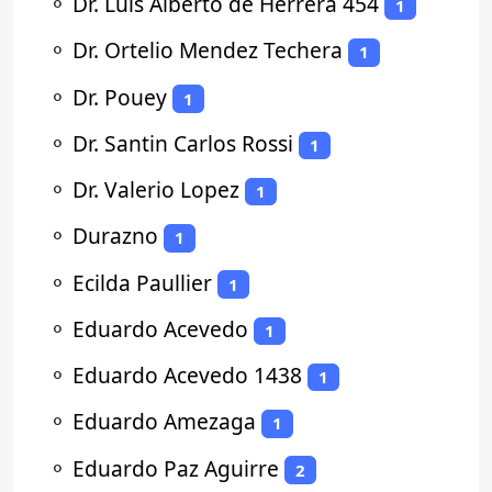
⚬
Dr. Luis Alberto de Herrera 454
1
⚬
Dr. Ortelio Mendez Techera
1
⚬
Dr. Pouey
1
⚬
Dr. Santin Carlos Rossi
1
⚬
Dr. Valerio Lopez
1
⚬
Durazno
1
⚬
Ecilda Paullier
1
⚬
Eduardo Acevedo
1
⚬
Eduardo Acevedo 1438
1
⚬
Eduardo Amezaga
1
⚬
Eduardo Paz Aguirre
2