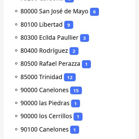
⚬
80000 San José de Mayo
6
⚬
80100 Libertad
9
⚬
80300 Ecilda Paullier
3
⚬
80400 Rodríguez
2
⚬
80500 Rafael Perazza
1
⚬
85000 Trinidad
12
⚬
90000 Canelones
15
⚬
90000 las Piedras
1
⚬
90000 los Cerrillos
1
⚬
90100 Canelones
1