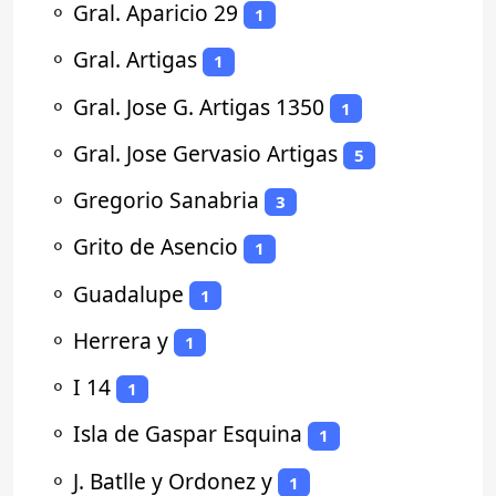
⚬
Gral. Aparicio 29
1
⚬
Gral. Artigas
1
⚬
Gral. Jose G. Artigas 1350
1
⚬
Gral. Jose Gervasio Artigas
5
⚬
Gregorio Sanabria
3
⚬
Grito de Asencio
1
⚬
Guadalupe
1
⚬
Herrera y
1
⚬
I 14
1
⚬
Isla de Gaspar Esquina
1
⚬
J. Batlle y Ordonez y
1