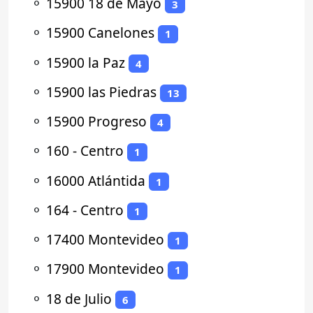
⚬
15900 18 de Mayo
3
⚬
15900 Canelones
1
⚬
15900 la Paz
4
⚬
15900 las Piedras
13
⚬
15900 Progreso
4
⚬
160 - Centro
1
⚬
16000 Atlántida
1
⚬
164 - Centro
1
⚬
17400 Montevideo
1
⚬
17900 Montevideo
1
⚬
18 de Julio
6