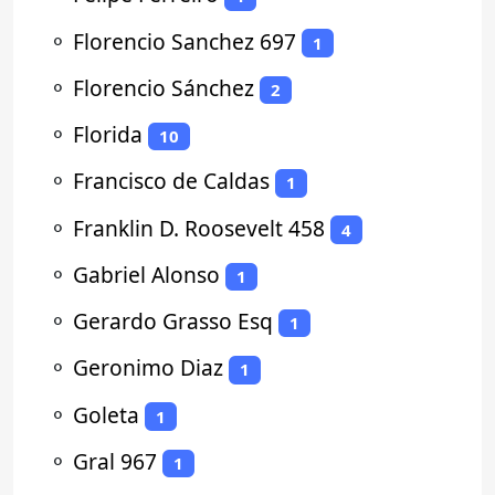
⚬
Florencio Sanchez 697
1
⚬
Florencio Sánchez
2
⚬
Florida
10
⚬
Francisco de Caldas
1
⚬
Franklin D. Roosevelt 458
4
⚬
Gabriel Alonso
1
⚬
Gerardo Grasso Esq
1
⚬
Geronimo Diaz
1
⚬
Goleta
1
⚬
Gral 967
1