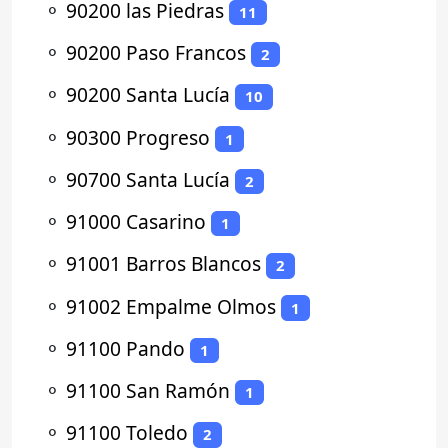
⚬
90200 las Piedras
11
⚬
90200 Paso Francos
2
⚬
90200 Santa Lucía
10
⚬
90300 Progreso
1
⚬
90700 Santa Lucía
2
⚬
91000 Casarino
1
⚬
91001 Barros Blancos
2
⚬
91002 Empalme Olmos
1
⚬
91100 Pando
1
⚬
91100 San Ramón
1
⚬
91100 Toledo
2