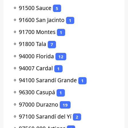
⚬
91500 Sauce
5
⚬
91600 San Jacinto
1
⚬
91700 Montes
1
⚬
91800 Tala
7
⚬
94000 Florida
12
⚬
94007 Cardal
1
⚬
94100 Sarandí Grande
1
⚬
96300 Casupá
1
⚬
97000 Durazno
19
⚬
97100 Sarandí del Yí
2