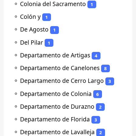
⚬
Colonia del Sacramento
1
⚬
Colón y
1
⚬
De Agosto
1
⚬
Del Pilar
1
⚬
Departamento de Artigas
4
⚬
Departamento de Canelones
8
⚬
Departamento de Cerro Largo
3
⚬
Departamento de Colonia
6
⚬
Departamento de Durazno
2
⚬
Departamento de Florida
3
⚬
Departamento de Lavalleja
2