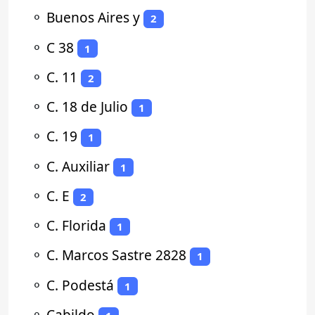
⚬
Buenos Aires y
2
⚬
C 38
1
⚬
C. 11
2
⚬
C. 18 de Julio
1
⚬
C. 19
1
⚬
C. Auxiliar
1
⚬
C. E
2
⚬
C. Florida
1
⚬
C. Marcos Sastre 2828
1
⚬
C. Podestá
1
⚬
Cabildo