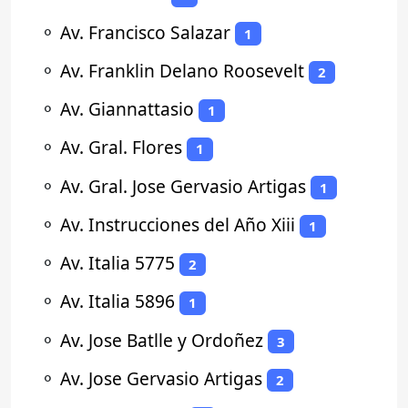
⚬
Av. Francisco Salazar
1
⚬
Av. Franklin Delano Roosevelt
2
⚬
Av. Giannattasio
1
⚬
Av. Gral. Flores
1
⚬
Av. Gral. Jose Gervasio Artigas
1
⚬
Av. Instrucciones del Año Xiii
1
⚬
Av. Italia 5775
2
⚬
Av. Italia 5896
1
⚬
Av. Jose Batlle y Ordoñez
3
⚬
Av. Jose Gervasio Artigas
2