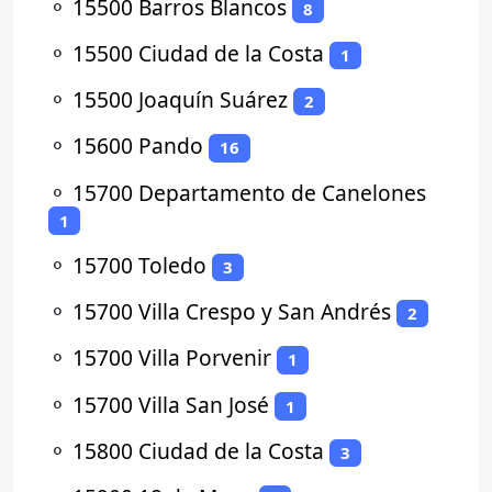
⚬
15500 Barros Blancos
8
⚬
15500 Ciudad de la Costa
1
⚬
15500 Joaquín Suárez
2
⚬
15600 Pando
16
⚬
15700 Departamento de Canelones
1
⚬
15700 Toledo
3
⚬
15700 Villa Crespo y San Andrés
2
⚬
15700 Villa Porvenir
1
⚬
15700 Villa San José
1
⚬
15800 Ciudad de la Costa
3