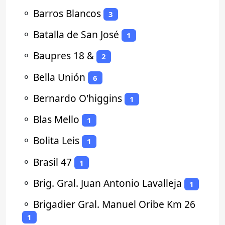
⚬
Barros Blancos
3
⚬
Batalla de San José
1
⚬
Baupres 18 &
2
⚬
Bella Unión
6
⚬
Bernardo O'higgins
1
⚬
Blas Mello
1
⚬
Bolita Leis
1
⚬
Brasil 47
1
⚬
Brig. Gral. Juan Antonio Lavalleja
1
⚬
Brigadier Gral. Manuel Oribe Km 26
1