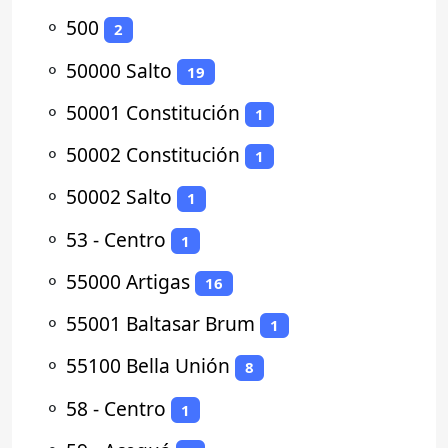
⚬
500
2
⚬
50000 Salto
19
⚬
50001 Constitución
1
⚬
50002 Constitución
1
⚬
50002 Salto
1
⚬
53 - Centro
1
⚬
55000 Artigas
16
⚬
55001 Baltasar Brum
1
⚬
55100 Bella Unión
8
⚬
58 - Centro
1