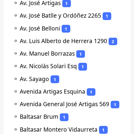
⚬
Av. José Artigas
1
⚬
Av. José Batlle y Ordóñez 2265
1
⚬
Av. José Belloni
1
⚬
Av. Luis Alberto de Herrera 1290
2
⚬
Av. Manuel Borrazas
1
⚬
Av. Nicolás Solari Esq
1
⚬
Av. Sayago
1
⚬
Avenida Artigas Esquina
1
⚬
Avenida General José Artigas 569
1
⚬
Baltasar Brum
1
⚬
Baltasar Montero Vidaurreta
1