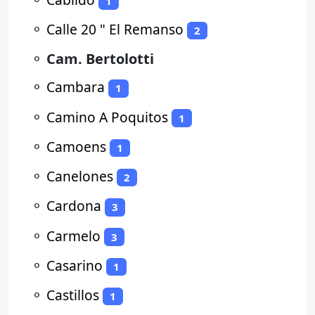
1
⚬
Calle 20 " El Remanso
2
⚬
Cam. Bertolotti
⚬
Cambara
1
⚬
Camino A Poquitos
1
⚬
Camoens
1
⚬
Canelones
2
⚬
Cardona
3
⚬
Carmelo
3
⚬
Casarino
1
⚬
Castillos
1