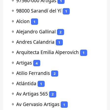
⚬
97560-000 Artigas
1
⚬
98000 Sarandí del Yí
1
⚬
Alcion
1
⚬
Alejandro Gallinal
2
⚬
Andres Calandria
1
⚬
Arquitecta Emilia Alperovich
1
⚬
Artigas
4
⚬
Atilio Ferrandis
2
⚬
Atlántida
1
⚬
Av Artigas 565
2
⚬
Av Gervasio Artigas
1