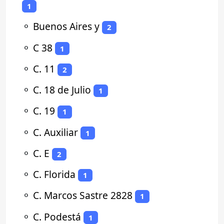
1
⚬
Buenos Aires y
2
⚬
C 38
1
⚬
C. 11
2
⚬
C. 18 de Julio
1
⚬
C. 19
1
⚬
C. Auxiliar
1
⚬
C. E
2
⚬
C. Florida
1
⚬
C. Marcos Sastre 2828
1
⚬
C. Podestá
1