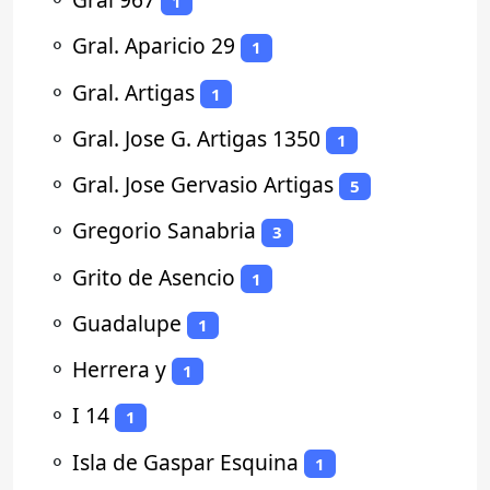
1
⚬
Gral. Aparicio 29
1
⚬
Gral. Artigas
1
⚬
Gral. Jose G. Artigas 1350
1
⚬
Gral. Jose Gervasio Artigas
5
⚬
Gregorio Sanabria
3
⚬
Grito de Asencio
1
⚬
Guadalupe
1
⚬
Herrera y
1
⚬
I 14
1
⚬
Isla de Gaspar Esquina
1