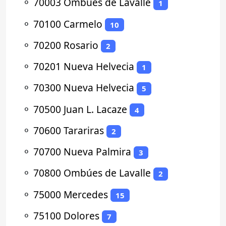
⚬
70003 Ombúes de Lavalle
1
⚬
70100 Carmelo
10
⚬
70200 Rosario
2
⚬
70201 Nueva Helvecia
1
⚬
70300 Nueva Helvecia
5
⚬
70500 Juan L. Lacaze
4
⚬
70600 Tarariras
2
⚬
70700 Nueva Palmira
3
⚬
70800 Ombúes de Lavalle
2
⚬
75000 Mercedes
15
⚬
75100 Dolores
7