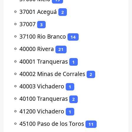
⚬
37001 Aceguá
2
⚬
37007
3
⚬
37100 Rio Branco
14
⚬
40000 Rivera
21
⚬
40001 Tranqueras
1
⚬
40002 Minas de Corrales
2
⚬
40003 Vichadero
1
⚬
40100 Tranqueras
2
⚬
41200 Vichadero
1
⚬
45100 Paso de los Toros
11