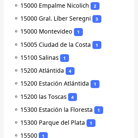
⚬
15000 Empalme Nicolich
2
⚬
15000 Gral. Líber Seregni
3
⚬
15000 Montevideo
1
⚬
15005 Ciudad de la Costa
1
⚬
15100 Salinas
1
⚬
15200 Atlántida
4
⚬
15200 Estación Atlántida
1
⚬
15200 las Toscas
4
⚬
15300 Estación la Floresta
1
⚬
15300 Parque del Plata
1
⚬
15500
1