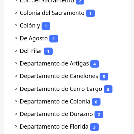
⚬
Col. del Sacramento
2
⚬
Colonia del Sacramento
1
⚬
Colón y
1
⚬
De Agosto
1
⚬
Del Pilar
1
⚬
Departamento de Artigas
4
⚬
Departamento de Canelones
8
⚬
Departamento de Cerro Largo
3
⚬
Departamento de Colonia
6
⚬
Departamento de Durazno
2
⚬
Departamento de Florida
3