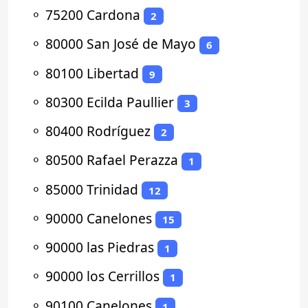
⚬
75200 Cardona
2
⚬
80000 San José de Mayo
6
⚬
80100 Libertad
9
⚬
80300 Ecilda Paullier
3
⚬
80400 Rodríguez
2
⚬
80500 Rafael Perazza
1
⚬
85000 Trinidad
12
⚬
90000 Canelones
15
⚬
90000 las Piedras
1
⚬
90000 los Cerrillos
1
⚬
90100 Canelones
1