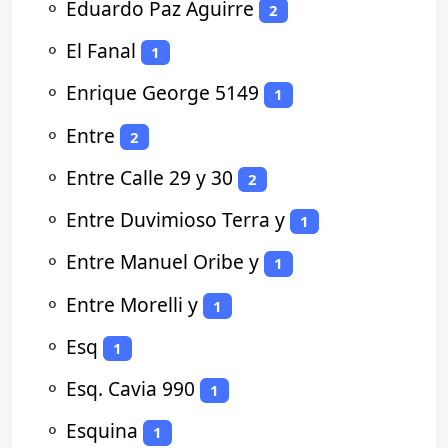
⚬
Eduardo Paz Aguirre
2
⚬
El Fanal
1
⚬
Enrique George 5149
1
⚬
Entre
2
⚬
Entre Calle 29 y 30
2
⚬
Entre Duvimioso Terra y
1
⚬
Entre Manuel Oribe y
1
⚬
Entre Morelli y
1
⚬
Esq
1
⚬
Esq. Cavia 990
1
⚬
Esquina
1