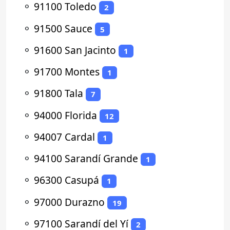
⚬
91100 Toledo
2
⚬
91500 Sauce
5
⚬
91600 San Jacinto
1
⚬
91700 Montes
1
⚬
91800 Tala
7
⚬
94000 Florida
12
⚬
94007 Cardal
1
⚬
94100 Sarandí Grande
1
⚬
96300 Casupá
1
⚬
97000 Durazno
19
⚬
97100 Sarandí del Yí
2