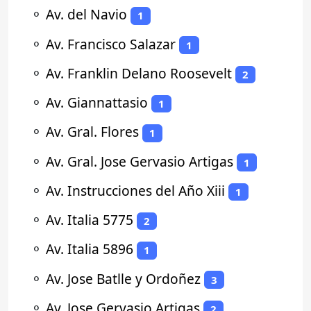
⚬
Av. del Navio
1
⚬
Av. Francisco Salazar
1
⚬
Av. Franklin Delano Roosevelt
2
⚬
Av. Giannattasio
1
⚬
Av. Gral. Flores
1
⚬
Av. Gral. Jose Gervasio Artigas
1
⚬
Av. Instrucciones del Año Xiii
1
⚬
Av. Italia 5775
2
⚬
Av. Italia 5896
1
⚬
Av. Jose Batlle y Ordoñez
3
⚬
Av. Jose Gervasio Artigas
2