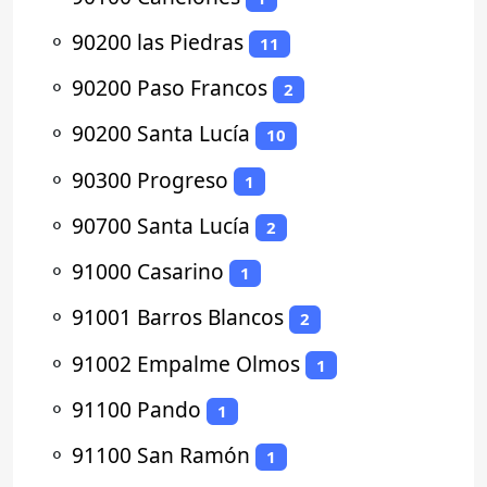
⚬
90200 las Piedras
11
⚬
90200 Paso Francos
2
⚬
90200 Santa Lucía
10
⚬
90300 Progreso
1
⚬
90700 Santa Lucía
2
⚬
91000 Casarino
1
⚬
91001 Barros Blancos
2
⚬
91002 Empalme Olmos
1
⚬
91100 Pando
1
⚬
91100 San Ramón
1