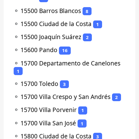
⚬
15500 Barros Blancos
8
⚬
15500 Ciudad de la Costa
1
⚬
15500 Joaquín Suárez
2
⚬
15600 Pando
16
⚬
15700 Departamento de Canelones
1
⚬
15700 Toledo
3
⚬
15700 Villa Crespo y San Andrés
2
⚬
15700 Villa Porvenir
1
⚬
15700 Villa San José
1
⚬
15800 Ciudad de la Costa
3