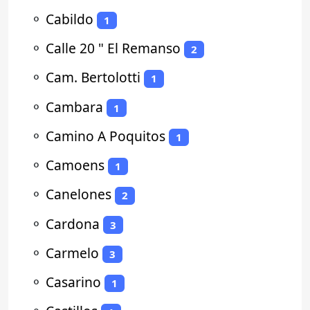
⚬
Cabildo
1
⚬
Calle 20 " El Remanso
2
⚬
Cam. Bertolotti
1
⚬
Cambara
1
⚬
Camino A Poquitos
1
⚬
Camoens
1
⚬
Canelones
2
⚬
Cardona
3
⚬
Carmelo
3
⚬
Casarino
1