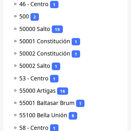
⚬
46 - Centro
1
⚬
500
2
⚬
50000 Salto
19
⚬
50001 Constitución
1
⚬
50002 Constitución
1
⚬
50002 Salto
1
⚬
53 - Centro
1
⚬
55000 Artigas
16
⚬
55001 Baltasar Brum
1
⚬
55100 Bella Unión
8
⚬
58 - Centro
1