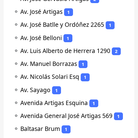
⚬
Av. José Artigas
1
⚬
Av. José Batlle y Ordóñez 2265
1
⚬
Av. José Belloni
1
⚬
Av. Luis Alberto de Herrera 1290
2
⚬
Av. Manuel Borrazas
1
⚬
Av. Nicolás Solari Esq
1
⚬
Av. Sayago
1
⚬
Avenida Artigas Esquina
1
⚬
Avenida General José Artigas 569
1
⚬
Baltasar Brum
1