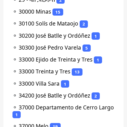
⚬
30000 Minas
15
⚬
30100 Solís de Mataojo
2
⚬
30200 José Batlle y Ordóñez
1
⚬
30300 José Pedro Varela
5
⚬
33000 Ejido de Treinta y Tres
1
⚬
33000 Treinta y Tres
13
⚬
33000 Villa Sara
1
⚬
34200 José Batlle y Ordóñez
2
⚬
37000 Departamento de Cerro Largo
1
⚬
37000 Melo
19