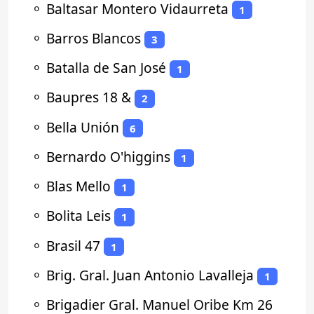
⚬
Baltasar Montero Vidaurreta
1
⚬
Barros Blancos
3
⚬
Batalla de San José
1
⚬
Baupres 18 &
2
⚬
Bella Unión
6
⚬
Bernardo O'higgins
1
⚬
Blas Mello
1
⚬
Bolita Leis
1
⚬
Brasil 47
1
⚬
Brig. Gral. Juan Antonio Lavalleja
1
⚬
Brigadier Gral. Manuel Oribe Km 26