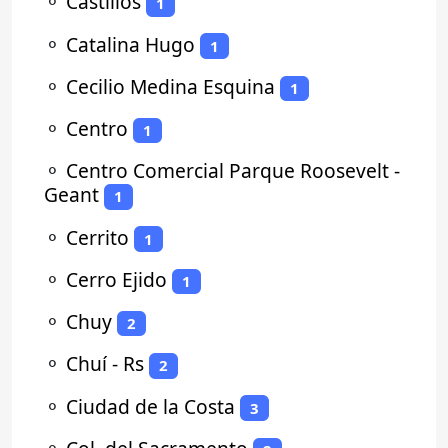
⚬
Castillos
1
⚬
Catalina Hugo
1
⚬
Cecilio Medina Esquina
1
⚬
Centro
1
⚬
Centro Comercial Parque Roosevelt -
Geant
1
⚬
Cerrito
1
⚬
Cerro Ejido
1
⚬
Chuy
2
⚬
Chuí - Rs
2
⚬
Ciudad de la Costa
3