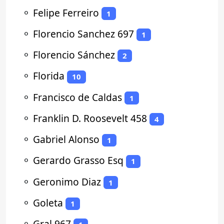
⚬
Felipe Ferreiro
1
⚬
Florencio Sanchez 697
1
⚬
Florencio Sánchez
2
⚬
Florida
10
⚬
Francisco de Caldas
1
⚬
Franklin D. Roosevelt 458
4
⚬
Gabriel Alonso
1
⚬
Gerardo Grasso Esq
1
⚬
Geronimo Diaz
1
⚬
Goleta
1
⚬
Gral 967