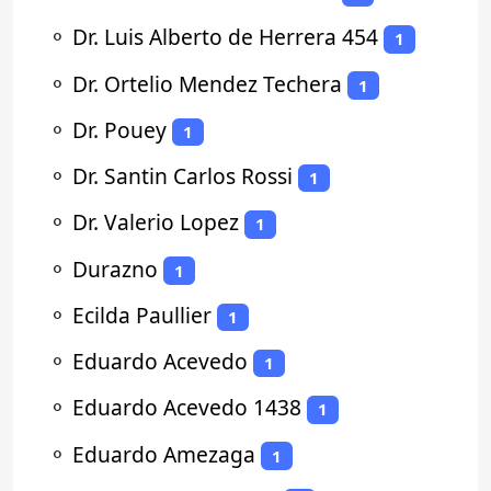
⚬
Dr. Luis Alberto de Herrera 454
1
⚬
Dr. Ortelio Mendez Techera
1
⚬
Dr. Pouey
1
⚬
Dr. Santin Carlos Rossi
1
⚬
Dr. Valerio Lopez
1
⚬
Durazno
1
⚬
Ecilda Paullier
1
⚬
Eduardo Acevedo
1
⚬
Eduardo Acevedo 1438
1
⚬
Eduardo Amezaga
1