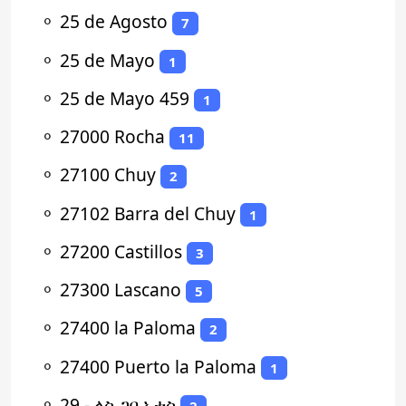
⚬
25 de Agosto
7
⚬
25 de Mayo
1
⚬
25 de Mayo 459
1
⚬
27000 Rocha
11
⚬
27100 Chuy
2
⚬
27102 Barra del Chuy
1
⚬
27200 Castillos
3
⚬
27300 Lascano
5
⚬
27400 la Paloma
2
⚬
27400 Puerto la Paloma
1
⚬
29 - ላስ ጋቢኦታስ
2