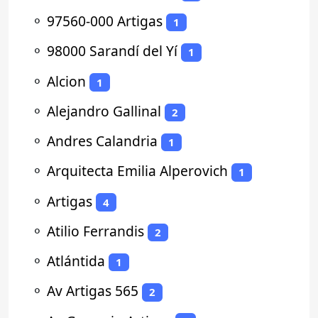
⚬
97560-000 Artigas
1
⚬
98000 Sarandí del Yí
1
⚬
Alcion
1
⚬
Alejandro Gallinal
2
⚬
Andres Calandria
1
⚬
Arquitecta Emilia Alperovich
1
⚬
Artigas
4
⚬
Atilio Ferrandis
2
⚬
Atlántida
1
⚬
Av Artigas 565
2