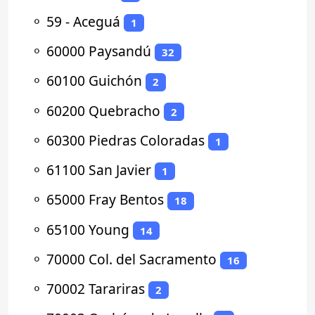
⚬
59 - Aceguá
1
⚬
60000 Paysandú
32
⚬
60100 Guichón
2
⚬
60200 Quebracho
2
⚬
60300 Piedras Coloradas
1
⚬
61100 San Javier
1
⚬
65000 Fray Bentos
18
⚬
65100 Young
14
⚬
70000 Col. del Sacramento
16
⚬
70002 Tarariras
2