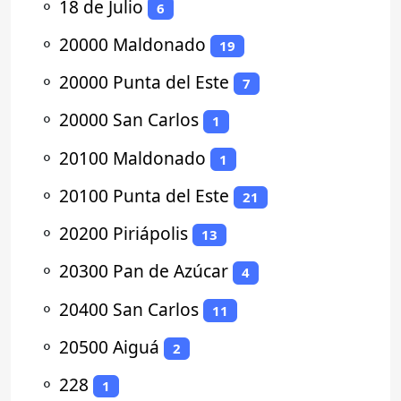
⚬
18 de Julio
6
⚬
20000 Maldonado
19
⚬
20000 Punta del Este
7
⚬
20000 San Carlos
1
⚬
20100 Maldonado
1
⚬
20100 Punta del Este
21
⚬
20200 Piriápolis
13
⚬
20300 Pan de Azúcar
4
⚬
20400 San Carlos
11
⚬
20500 Aiguá
2
⚬
228
1