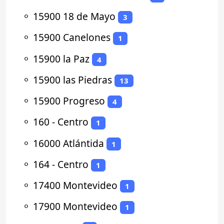
⚬
15900 18 de Mayo
3
⚬
15900 Canelones
1
⚬
15900 la Paz
4
⚬
15900 las Piedras
13
⚬
15900 Progreso
4
⚬
160 - Centro
1
⚬
16000 Atlántida
1
⚬
164 - Centro
1
⚬
17400 Montevideo
1
⚬
17900 Montevideo
1