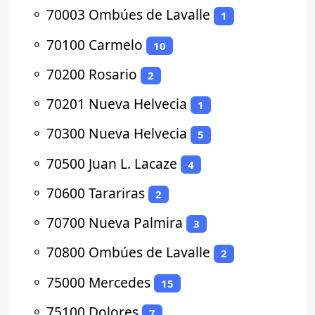
⚬
70003 Ombúes de Lavalle
1
⚬
70100 Carmelo
10
⚬
70200 Rosario
2
⚬
70201 Nueva Helvecia
1
⚬
70300 Nueva Helvecia
5
⚬
70500 Juan L. Lacaze
4
⚬
70600 Tarariras
2
⚬
70700 Nueva Palmira
3
⚬
70800 Ombúes de Lavalle
2
⚬
75000 Mercedes
15
⚬
75100 Dolores
7