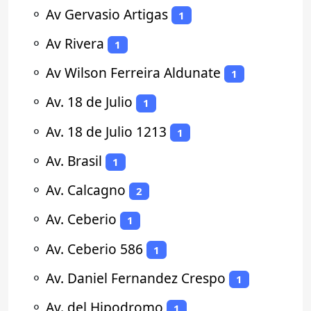
⚬
Av Gervasio Artigas
1
⚬
Av Rivera
1
⚬
Av Wilson Ferreira Aldunate
1
⚬
Av. 18 de Julio
1
⚬
Av. 18 de Julio 1213
1
⚬
Av. Brasil
1
⚬
Av. Calcagno
2
⚬
Av. Ceberio
1
⚬
Av. Ceberio 586
1
⚬
Av. Daniel Fernandez Crespo
1
⚬
Av. del Hipodromo
1