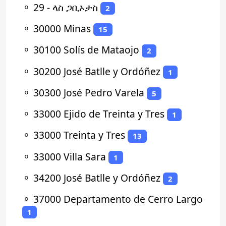
⚬
29 - ላስ ጋቢኦታስ
2
⚬
30000 Minas
15
⚬
30100 Solís de Mataojo
2
⚬
30200 José Batlle y Ordóñez
1
⚬
30300 José Pedro Varela
5
⚬
33000 Ejido de Treinta y Tres
1
⚬
33000 Treinta y Tres
13
⚬
33000 Villa Sara
1
⚬
34200 José Batlle y Ordóñez
2
⚬
37000 Departamento de Cerro Largo
1