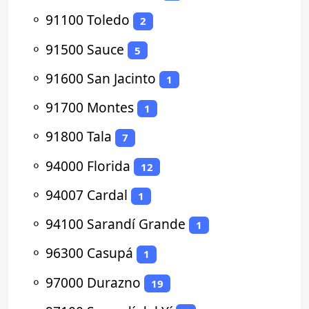
⚬
91100 Toledo
2
⚬
91500 Sauce
5
⚬
91600 San Jacinto
1
⚬
91700 Montes
1
⚬
91800 Tala
7
⚬
94000 Florida
12
⚬
94007 Cardal
1
⚬
94100 Sarandí Grande
1
⚬
96300 Casupá
1
⚬
97000 Durazno
19