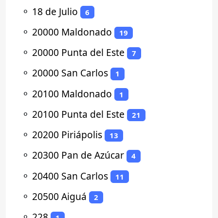
⚬
18 de Julio
6
⚬
20000 Maldonado
19
⚬
20000 Punta del Este
7
⚬
20000 San Carlos
1
⚬
20100 Maldonado
1
⚬
20100 Punta del Este
21
⚬
20200 Piriápolis
13
⚬
20300 Pan de Azúcar
4
⚬
20400 San Carlos
11
⚬
20500 Aiguá
2
⚬
228
1