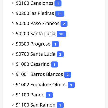
⚬
90100 Canelones
1
⚬
90200 las Piedras
11
⚬
90200 Paso Francos
2
⚬
90200 Santa Lucía
10
⚬
90300 Progreso
1
⚬
90700 Santa Lucía
2
⚬
91000 Casarino
1
⚬
91001 Barros Blancos
2
⚬
91002 Empalme Olmos
1
⚬
91100 Pando
1
⚬
91100 San Ramón
1