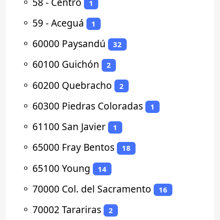
⚬
58 - Centro
1
⚬
59 - Aceguá
1
⚬
60000 Paysandú
32
⚬
60100 Guichón
2
⚬
60200 Quebracho
2
⚬
60300 Piedras Coloradas
1
⚬
61100 San Javier
1
⚬
65000 Fray Bentos
18
⚬
65100 Young
14
⚬
70000 Col. del Sacramento
16
⚬
70002 Tarariras
2