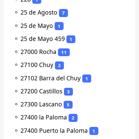
⚬
25 de Agosto
7
⚬
25 de Mayo
1
⚬
25 de Mayo 459
1
⚬
27000 Rocha
11
⚬
27100 Chuy
2
⚬
27102 Barra del Chuy
1
⚬
27200 Castillos
3
⚬
27300 Lascano
5
⚬
27400 la Paloma
2
⚬
27400 Puerto la Paloma
1