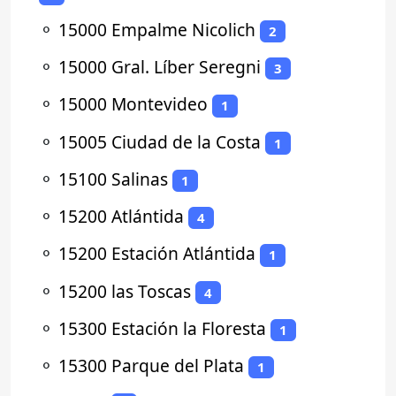
⚬
15000 Empalme Nicolich
2
⚬
15000 Gral. Líber Seregni
3
⚬
15000 Montevideo
1
⚬
15005 Ciudad de la Costa
1
⚬
15100 Salinas
1
⚬
15200 Atlántida
4
⚬
15200 Estación Atlántida
1
⚬
15200 las Toscas
4
⚬
15300 Estación la Floresta
1
⚬
15300 Parque del Plata
1