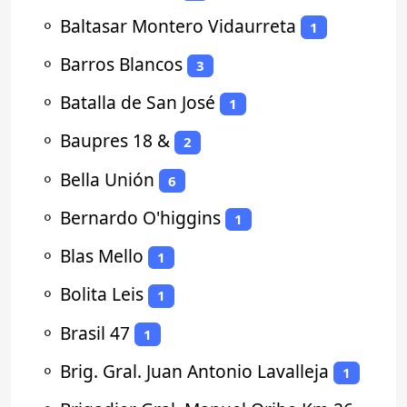
⚬
Baltasar Montero Vidaurreta
1
⚬
Barros Blancos
3
⚬
Batalla de San José
1
⚬
Baupres 18 &
2
⚬
Bella Unión
6
⚬
Bernardo O'higgins
1
⚬
Blas Mello
1
⚬
Bolita Leis
1
⚬
Brasil 47
1
⚬
Brig. Gral. Juan Antonio Lavalleja
1