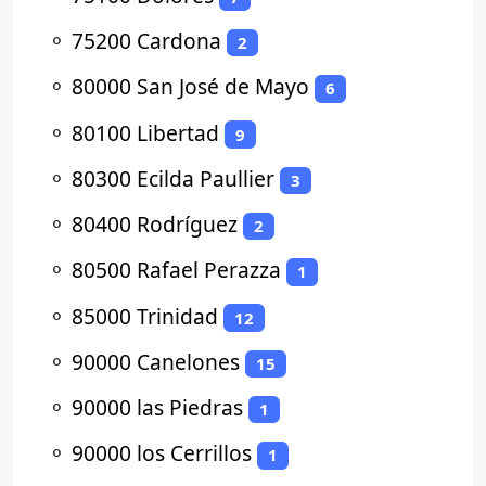
⚬
75200 Cardona
2
⚬
80000 San José de Mayo
6
⚬
80100 Libertad
9
⚬
80300 Ecilda Paullier
3
⚬
80400 Rodríguez
2
⚬
80500 Rafael Perazza
1
⚬
85000 Trinidad
12
⚬
90000 Canelones
15
⚬
90000 las Piedras
1
⚬
90000 los Cerrillos
1