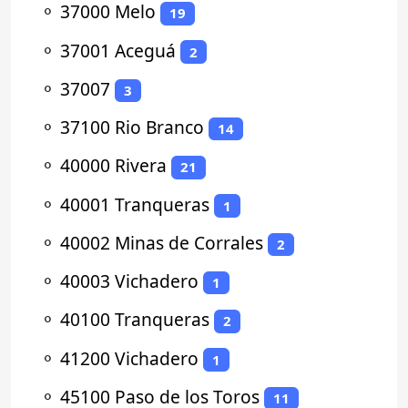
⚬
37000 Melo
19
⚬
37001 Aceguá
2
⚬
37007
3
⚬
37100 Rio Branco
14
⚬
40000 Rivera
21
⚬
40001 Tranqueras
1
⚬
40002 Minas de Corrales
2
⚬
40003 Vichadero
1
⚬
40100 Tranqueras
2
⚬
41200 Vichadero
1
⚬
45100 Paso de los Toros
11