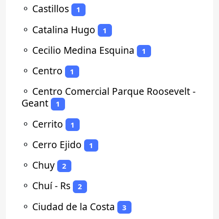
⚬
Castillos
1
⚬
Catalina Hugo
1
⚬
Cecilio Medina Esquina
1
⚬
Centro
1
⚬
Centro Comercial Parque Roosevelt -
Geant
1
⚬
Cerrito
1
⚬
Cerro Ejido
1
⚬
Chuy
2
⚬
Chuí - Rs
2
⚬
Ciudad de la Costa
3