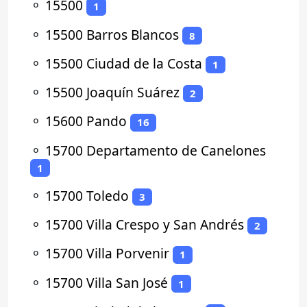
⚬
15500
1
⚬
15500 Barros Blancos
8
⚬
15500 Ciudad de la Costa
1
⚬
15500 Joaquín Suárez
2
⚬
15600 Pando
16
⚬
15700 Departamento de Canelones
1
⚬
15700 Toledo
3
⚬
15700 Villa Crespo y San Andrés
2
⚬
15700 Villa Porvenir
1
⚬
15700 Villa San José
1