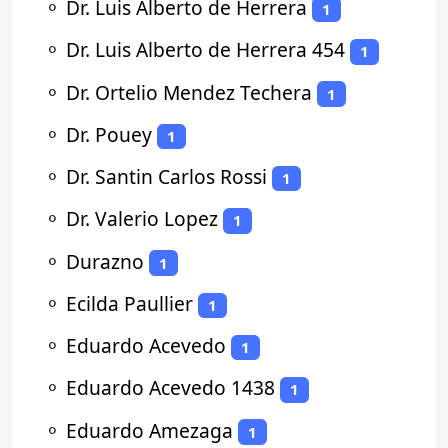
⚬
Dr. Luis Alberto de Herrera
1
⚬
Dr. Luis Alberto de Herrera 454
1
⚬
Dr. Ortelio Mendez Techera
1
⚬
Dr. Pouey
1
⚬
Dr. Santin Carlos Rossi
1
⚬
Dr. Valerio Lopez
1
⚬
Durazno
1
⚬
Ecilda Paullier
1
⚬
Eduardo Acevedo
1
⚬
Eduardo Acevedo 1438
1
⚬
Eduardo Amezaga
1