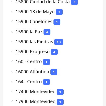
⚬
15800 Ciudad de la Costa
3
⚬
15900 18 de Mayo
3
⚬
15900 Canelones
1
⚬
15900 la Paz
4
⚬
15900 las Piedras
13
⚬
15900 Progreso
4
⚬
160 - Centro
1
⚬
16000 Atlántida
1
⚬
164 - Centro
1
⚬
17400 Montevideo
1
⚬
17900 Montevideo
1