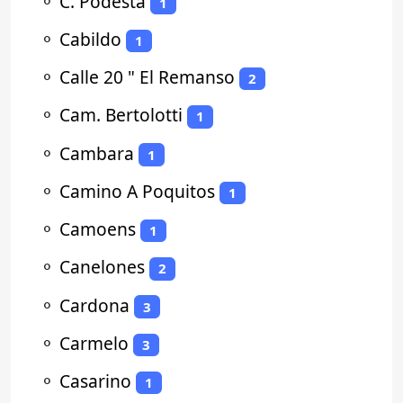
⚬
C. Podestá
1
⚬
Cabildo
1
⚬
Calle 20 " El Remanso
2
⚬
Cam. Bertolotti
1
⚬
Cambara
1
⚬
Camino A Poquitos
1
⚬
Camoens
1
⚬
Canelones
2
⚬
Cardona
3
⚬
Carmelo
3
⚬
Casarino
1