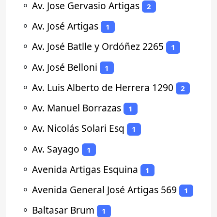
⚬
Av. Jose Gervasio Artigas
2
⚬
Av. José Artigas
1
⚬
Av. José Batlle y Ordóñez 2265
1
⚬
Av. José Belloni
1
⚬
Av. Luis Alberto de Herrera 1290
2
⚬
Av. Manuel Borrazas
1
⚬
Av. Nicolás Solari Esq
1
⚬
Av. Sayago
1
⚬
Avenida Artigas Esquina
1
⚬
Avenida General José Artigas 569
1
⚬
Baltasar Brum
1