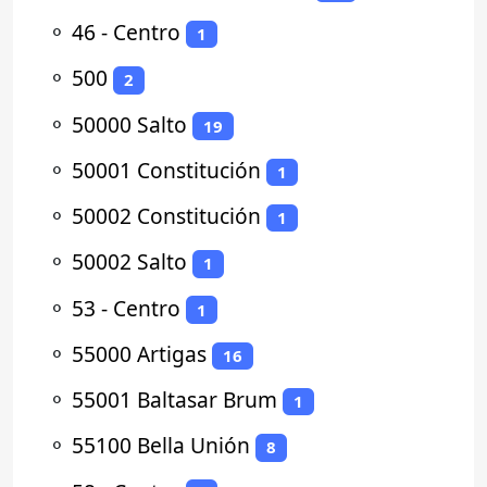
⚬
46 - Centro
1
⚬
500
2
⚬
50000 Salto
19
⚬
50001 Constitución
1
⚬
50002 Constitución
1
⚬
50002 Salto
1
⚬
53 - Centro
1
⚬
55000 Artigas
16
⚬
55001 Baltasar Brum
1
⚬
55100 Bella Unión
8