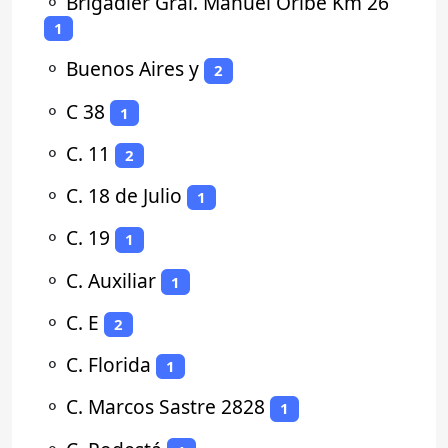
⚬
Brigadier Gral. Manuel Oribe Km 26
1
⚬
Buenos Aires y
2
⚬
C 38
1
⚬
C. 11
2
⚬
C. 18 de Julio
1
⚬
C. 19
1
⚬
C. Auxiliar
1
⚬
C. E
2
⚬
C. Florida
1
⚬
C. Marcos Sastre 2828
1