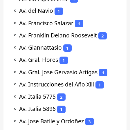
⚬
Av. del Navio
1
⚬
Av. Francisco Salazar
1
⚬
Av. Franklin Delano Roosevelt
2
⚬
Av. Giannattasio
1
⚬
Av. Gral. Flores
1
⚬
Av. Gral. Jose Gervasio Artigas
1
⚬
Av. Instrucciones del Año Xiii
1
⚬
Av. Italia 5775
2
⚬
Av. Italia 5896
1
⚬
Av. Jose Batlle y Ordoñez
3