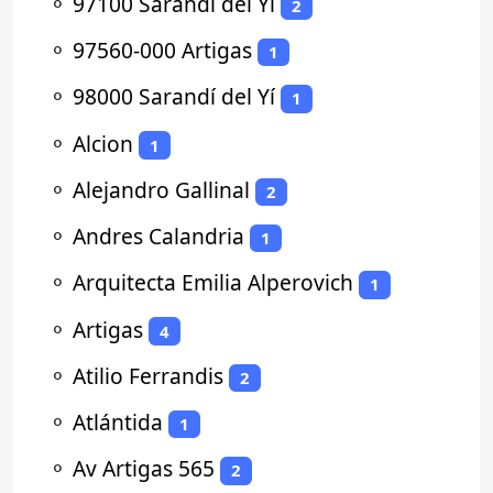
⚬
97100 Sarandí del Yí
2
⚬
97560-000 Artigas
1
⚬
98000 Sarandí del Yí
1
⚬
Alcion
1
⚬
Alejandro Gallinal
2
⚬
Andres Calandria
1
⚬
Arquitecta Emilia Alperovich
1
⚬
Artigas
4
⚬
Atilio Ferrandis
2
⚬
Atlántida
1
⚬
Av Artigas 565
2