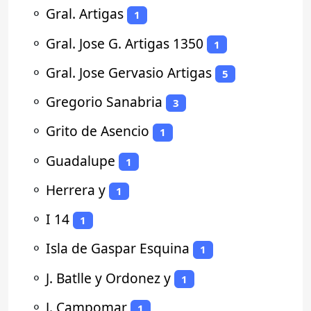
⚬
Gral. Artigas
1
⚬
Gral. Jose G. Artigas 1350
1
⚬
Gral. Jose Gervasio Artigas
5
⚬
Gregorio Sanabria
3
⚬
Grito de Asencio
1
⚬
Guadalupe
1
⚬
Herrera y
1
⚬
I 14
1
⚬
Isla de Gaspar Esquina
1
⚬
J. Batlle y Ordonez y
1
⚬
J. Campomar
1