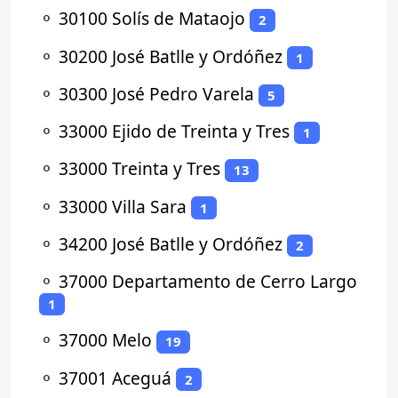
⚬
30100 Solís de Mataojo
2
⚬
30200 José Batlle y Ordóñez
1
⚬
30300 José Pedro Varela
5
⚬
33000 Ejido de Treinta y Tres
1
⚬
33000 Treinta y Tres
13
⚬
33000 Villa Sara
1
⚬
34200 José Batlle y Ordóñez
2
⚬
37000 Departamento de Cerro Largo
1
⚬
37000 Melo
19
⚬
37001 Aceguá
2