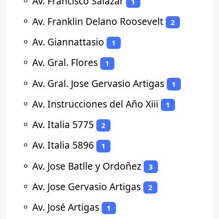
⚬
Av. Francisco Salazar
1
⚬
Av. Franklin Delano Roosevelt
2
⚬
Av. Giannattasio
1
⚬
Av. Gral. Flores
1
⚬
Av. Gral. Jose Gervasio Artigas
1
⚬
Av. Instrucciones del Año Xiii
1
⚬
Av. Italia 5775
2
⚬
Av. Italia 5896
1
⚬
Av. Jose Batlle y Ordoñez
3
⚬
Av. Jose Gervasio Artigas
2
⚬
Av. José Artigas
1