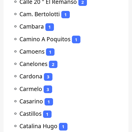
⚬
Calle 20 " El Remanso
2
⚬
Cam. Bertolotti
1
⚬
Cambara
1
⚬
Camino A Poquitos
1
⚬
Camoens
1
⚬
Canelones
2
⚬
Cardona
3
⚬
Carmelo
3
⚬
Casarino
1
⚬
Castillos
1
⚬
Catalina Hugo
1