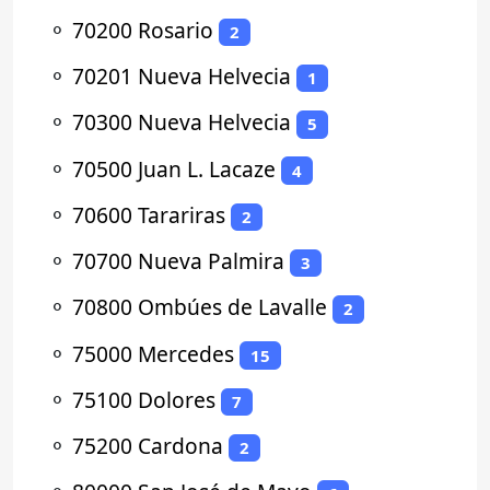
⚬
70200 Rosario
2
⚬
70201 Nueva Helvecia
1
⚬
70300 Nueva Helvecia
5
⚬
70500 Juan L. Lacaze
4
⚬
70600 Tarariras
2
⚬
70700 Nueva Palmira
3
⚬
70800 Ombúes de Lavalle
2
⚬
75000 Mercedes
15
⚬
75100 Dolores
7
⚬
75200 Cardona
2