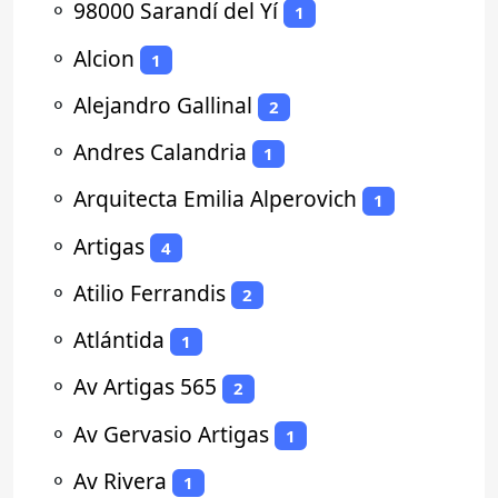
⚬
98000 Sarandí del Yí
1
⚬
Alcion
1
⚬
Alejandro Gallinal
2
⚬
Andres Calandria
1
⚬
Arquitecta Emilia Alperovich
1
⚬
Artigas
4
⚬
Atilio Ferrandis
2
⚬
Atlántida
1
⚬
Av Artigas 565
2
⚬
Av Gervasio Artigas
1
⚬
Av Rivera
1