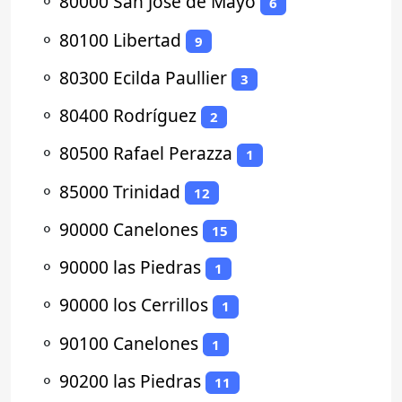
⚬
80000 San José de Mayo
6
⚬
80100 Libertad
9
⚬
80300 Ecilda Paullier
3
⚬
80400 Rodríguez
2
⚬
80500 Rafael Perazza
1
⚬
85000 Trinidad
12
⚬
90000 Canelones
15
⚬
90000 las Piedras
1
⚬
90000 los Cerrillos
1
⚬
90100 Canelones
1
⚬
90200 las Piedras
11