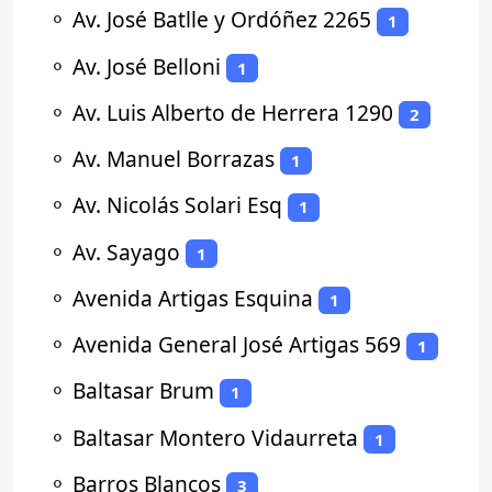
⚬
Av. José Batlle y Ordóñez 2265
1
⚬
Av. José Belloni
1
⚬
Av. Luis Alberto de Herrera 1290
2
⚬
Av. Manuel Borrazas
1
⚬
Av. Nicolás Solari Esq
1
⚬
Av. Sayago
1
⚬
Avenida Artigas Esquina
1
⚬
Avenida General José Artigas 569
1
⚬
Baltasar Brum
1
⚬
Baltasar Montero Vidaurreta
1
⚬
Barros Blancos
3