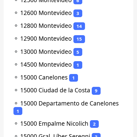
6
⚬
12600 Montevideo
3
⚬
12800 Montevideo
14
⚬
12900 Montevideo
15
⚬
13000 Montevideo
5
⚬
14500 Montevideo
1
⚬
15000 Canelones
1
⚬
15000 Ciudad de la Costa
9
⚬
15000 Departamento de Canelones
1
⚬
15000 Empalme Nicolich
2
⚬
15000 Gral. Líber Seregni
3