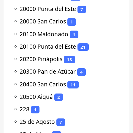
⚬
20000 Punta del Este
7
⚬
20000 San Carlos
1
⚬
20100 Maldonado
1
⚬
20100 Punta del Este
21
⚬
20200 Piriápolis
13
⚬
20300 Pan de Azúcar
4
⚬
20400 San Carlos
11
⚬
20500 Aiguá
2
⚬
228
1
⚬
25 de Agosto
7