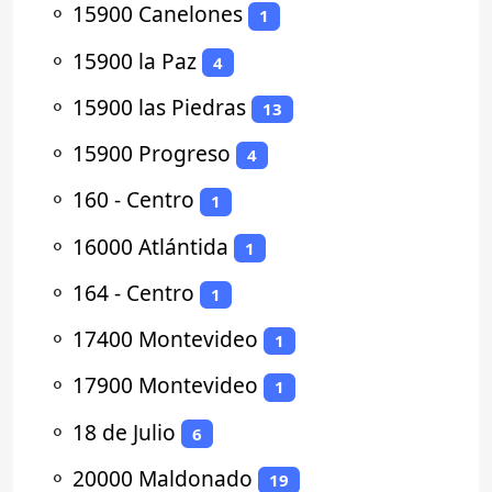
⚬
15900 Canelones
1
⚬
15900 la Paz
4
⚬
15900 las Piedras
13
⚬
15900 Progreso
4
⚬
160 - Centro
1
⚬
16000 Atlántida
1
⚬
164 - Centro
1
⚬
17400 Montevideo
1
⚬
17900 Montevideo
1
⚬
18 de Julio
6
⚬
20000 Maldonado
19