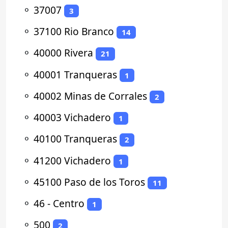
⚬
37007
3
⚬
37100 Rio Branco
14
⚬
40000 Rivera
21
⚬
40001 Tranqueras
1
⚬
40002 Minas de Corrales
2
⚬
40003 Vichadero
1
⚬
40100 Tranqueras
2
⚬
41200 Vichadero
1
⚬
45100 Paso de los Toros
11
⚬
46 - Centro
1
⚬
500
2