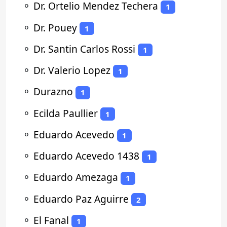
⚬
Dr. Ortelio Mendez Techera
1
⚬
Dr. Pouey
1
⚬
Dr. Santin Carlos Rossi
1
⚬
Dr. Valerio Lopez
1
⚬
Durazno
1
⚬
Ecilda Paullier
1
⚬
Eduardo Acevedo
1
⚬
Eduardo Acevedo 1438
1
⚬
Eduardo Amezaga
1
⚬
Eduardo Paz Aguirre
2
⚬
El Fanal
1