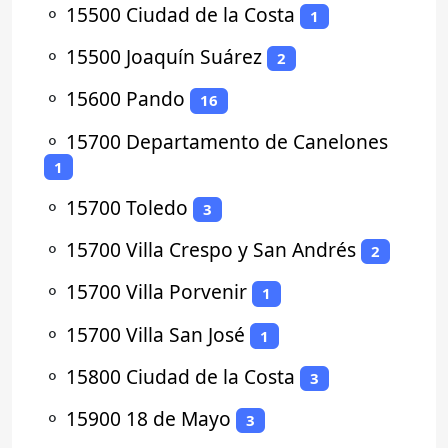
⚬
15500 Ciudad de la Costa
1
⚬
15500 Joaquín Suárez
2
⚬
15600 Pando
16
⚬
15700 Departamento de Canelones
1
⚬
15700 Toledo
3
⚬
15700 Villa Crespo y San Andrés
2
⚬
15700 Villa Porvenir
1
⚬
15700 Villa San José
1
⚬
15800 Ciudad de la Costa
3
⚬
15900 18 de Mayo
3