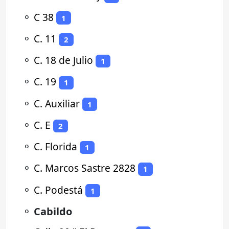
⚬
C 38
1
⚬
C. 11
2
⚬
C. 18 de Julio
1
⚬
C. 19
1
⚬
C. Auxiliar
1
⚬
C. E
2
⚬
C. Florida
1
⚬
C. Marcos Sastre 2828
1
⚬
C. Podestá
1
⚬
Cabildo