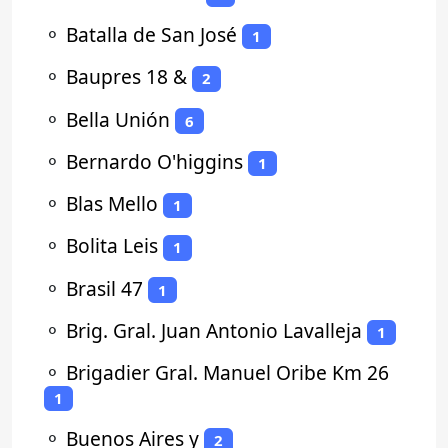
⚬
Batalla de San José
1
⚬
Baupres 18 &
2
⚬
Bella Unión
6
⚬
Bernardo O'higgins
1
⚬
Blas Mello
1
⚬
Bolita Leis
1
⚬
Brasil 47
1
⚬
Brig. Gral. Juan Antonio Lavalleja
1
⚬
Brigadier Gral. Manuel Oribe Km 26
1
⚬
Buenos Aires y
2