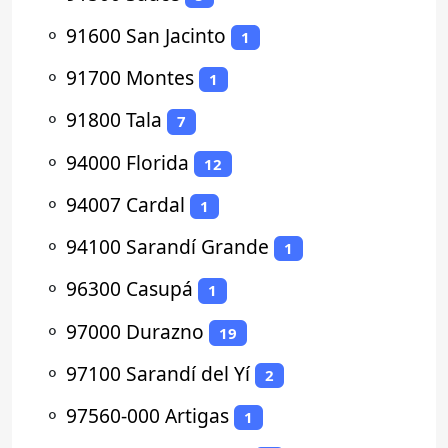
⚬
91600 San Jacinto
1
⚬
91700 Montes
1
⚬
91800 Tala
7
⚬
94000 Florida
12
⚬
94007 Cardal
1
⚬
94100 Sarandí Grande
1
⚬
96300 Casupá
1
⚬
97000 Durazno
19
⚬
97100 Sarandí del Yí
2
⚬
97560-000 Artigas
1