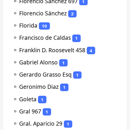
⚬
Florencio Sanchez 697
1
⚬
Florencio Sánchez
2
⚬
Florida
10
⚬
Francisco de Caldas
1
⚬
Franklin D. Roosevelt 458
4
⚬
Gabriel Alonso
1
⚬
Gerardo Grasso Esq
1
⚬
Geronimo Diaz
1
⚬
Goleta
1
⚬
Gral 967
1
⚬
Gral. Aparicio 29
1