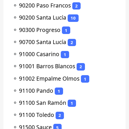
⚬
90200 Paso Francos
2
⚬
90200 Santa Lucía
10
⚬
90300 Progreso
1
⚬
90700 Santa Lucía
2
⚬
91000 Casarino
1
⚬
91001 Barros Blancos
2
⚬
91002 Empalme Olmos
1
⚬
91100 Pando
1
⚬
91100 San Ramón
1
⚬
91100 Toledo
2
⚬
91500 Sauce
5