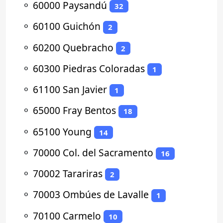
⚬
60000 Paysandú
32
⚬
60100 Guichón
2
⚬
60200 Quebracho
2
⚬
60300 Piedras Coloradas
1
⚬
61100 San Javier
1
⚬
65000 Fray Bentos
18
⚬
65100 Young
14
⚬
70000 Col. del Sacramento
16
⚬
70002 Tarariras
2
⚬
70003 Ombúes de Lavalle
1
⚬
70100 Carmelo
10