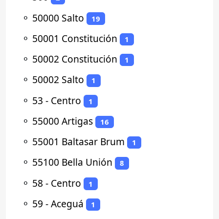
⚬
50000 Salto
19
⚬
50001 Constitución
1
⚬
50002 Constitución
1
⚬
50002 Salto
1
⚬
53 - Centro
1
⚬
55000 Artigas
16
⚬
55001 Baltasar Brum
1
⚬
55100 Bella Unión
8
⚬
58 - Centro
1
⚬
59 - Aceguá
1