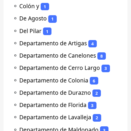
⚬
Colón y
1
⚬
De Agosto
1
⚬
Del Pilar
1
⚬
Departamento de Artigas
4
⚬
Departamento de Canelones
8
⚬
Departamento de Cerro Largo
3
⚬
Departamento de Colonia
6
⚬
Departamento de Durazno
2
⚬
Departamento de Florida
3
⚬
Departamento de Lavalleja
2
⚬
Departamento de Maldonado
3