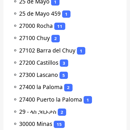
⚬
25 de Mayo
1
⚬
25 de Mayo 459
1
⚬
27000 Rocha
11
⚬
27100 Chuy
2
⚬
27102 Barra del Chuy
1
⚬
27200 Castillos
3
⚬
27300 Lascano
5
⚬
27400 la Paloma
2
⚬
27400 Puerto la Paloma
1
⚬
29 - ላስ ጋቢኦታስ
2
⚬
30000 Minas
15