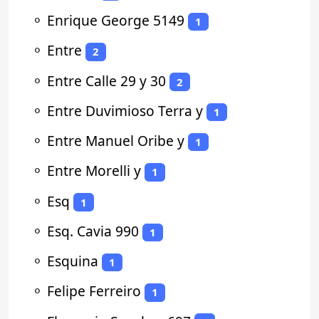
⚬
Enrique George 5149
1
⚬
Entre
2
⚬
Entre Calle 29 y 30
2
⚬
Entre Duvimioso Terra y
1
⚬
Entre Manuel Oribe y
1
⚬
Entre Morelli y
1
⚬
Esq
1
⚬
Esq. Cavia 990
1
⚬
Esquina
1
⚬
Felipe Ferreiro
1