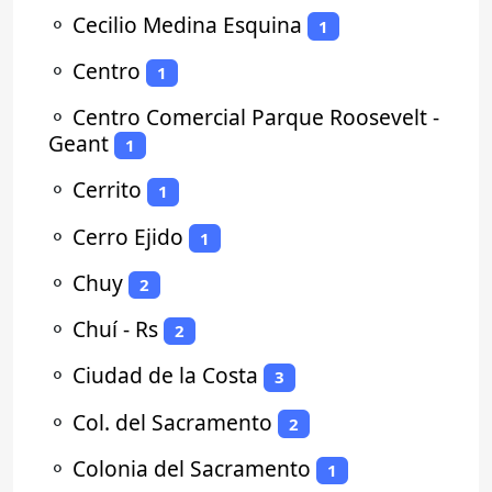
⚬
Cecilio Medina Esquina
1
⚬
Centro
1
⚬
Centro Comercial Parque Roosevelt -
Geant
1
⚬
Cerrito
1
⚬
Cerro Ejido
1
⚬
Chuy
2
⚬
Chuí - Rs
2
⚬
Ciudad de la Costa
3
⚬
Col. del Sacramento
2
⚬
Colonia del Sacramento
1