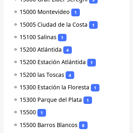
⚬
15000 Montevideo
1
⚬
15005 Ciudad de la Costa
1
⚬
15100 Salinas
1
⚬
15200 Atlántida
4
⚬
15200 Estación Atlántida
1
⚬
15200 las Toscas
4
⚬
15300 Estación la Floresta
1
⚬
15300 Parque del Plata
1
⚬
15500
1
⚬
15500 Barros Blancos
8