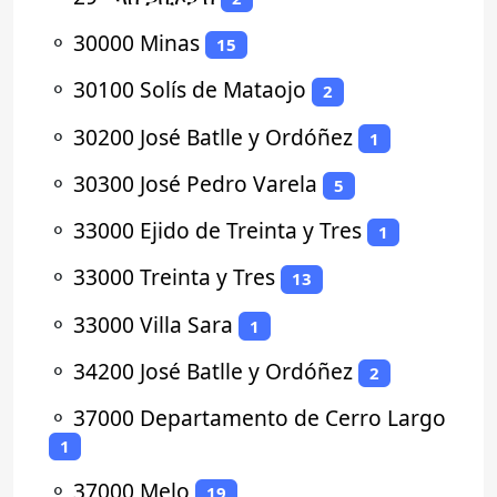
⚬
30000 Minas
15
⚬
30100 Solís de Mataojo
2
⚬
30200 José Batlle y Ordóñez
1
⚬
30300 José Pedro Varela
5
⚬
33000 Ejido de Treinta y Tres
1
⚬
33000 Treinta y Tres
13
⚬
33000 Villa Sara
1
⚬
34200 José Batlle y Ordóñez
2
⚬
37000 Departamento de Cerro Largo
1
⚬
37000 Melo
19