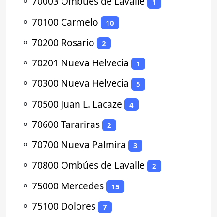
⚬
70003 Ombúes de Lavalle
1
⚬
70100 Carmelo
10
⚬
70200 Rosario
2
⚬
70201 Nueva Helvecia
1
⚬
70300 Nueva Helvecia
5
⚬
70500 Juan L. Lacaze
4
⚬
70600 Tarariras
2
⚬
70700 Nueva Palmira
3
⚬
70800 Ombúes de Lavalle
2
⚬
75000 Mercedes
15
⚬
75100 Dolores
7