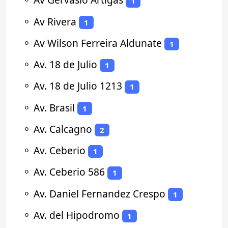
1
⚬
Av Rivera
1
⚬
Av Wilson Ferreira Aldunate
1
⚬
Av. 18 de Julio
1
⚬
Av. 18 de Julio 1213
1
⚬
Av. Brasil
1
⚬
Av. Calcagno
2
⚬
Av. Ceberio
1
⚬
Av. Ceberio 586
1
⚬
Av. Daniel Fernandez Crespo
1
⚬
Av. del Hipodromo
1