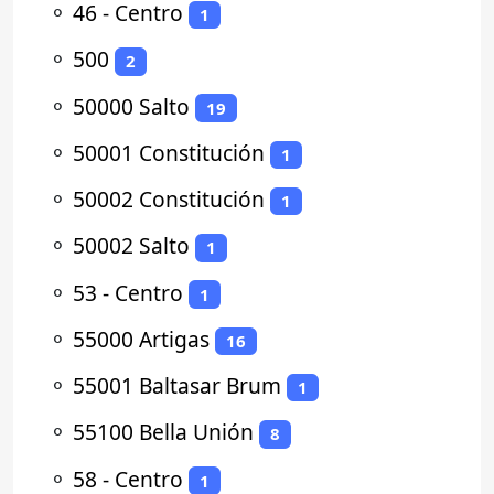
⚬
46 - Centro
1
⚬
500
2
⚬
50000 Salto
19
⚬
50001 Constitución
1
⚬
50002 Constitución
1
⚬
50002 Salto
1
⚬
53 - Centro
1
⚬
55000 Artigas
16
⚬
55001 Baltasar Brum
1
⚬
55100 Bella Unión
8
⚬
58 - Centro
1