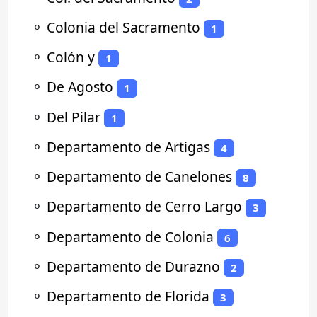
⚬
Colonia del Sacramento
1
⚬
Colón y
1
⚬
De Agosto
1
⚬
Del Pilar
1
⚬
Departamento de Artigas
4
⚬
Departamento de Canelones
8
⚬
Departamento de Cerro Largo
3
⚬
Departamento de Colonia
6
⚬
Departamento de Durazno
2
⚬
Departamento de Florida
3