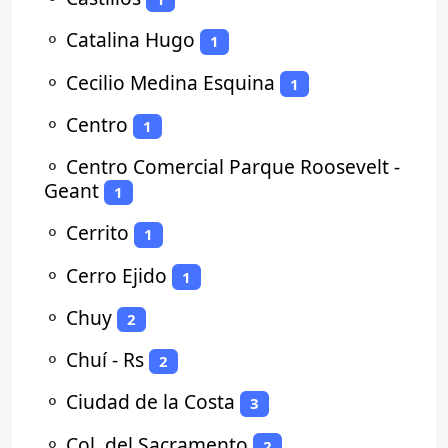
⚬
Catalina Hugo
1
⚬
Cecilio Medina Esquina
1
⚬
Centro
1
⚬
Centro Comercial Parque Roosevelt -
Geant
1
⚬
Cerrito
1
⚬
Cerro Ejido
1
⚬
Chuy
2
⚬
Chuí - Rs
2
⚬
Ciudad de la Costa
3
⚬
Col. del Sacramento
2