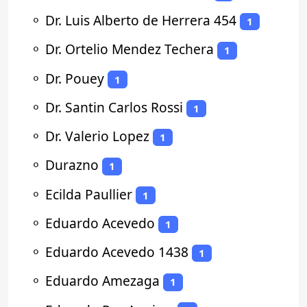
⚬
Dr. Luis Alberto de Herrera 454
1
⚬
Dr. Ortelio Mendez Techera
1
⚬
Dr. Pouey
1
⚬
Dr. Santin Carlos Rossi
1
⚬
Dr. Valerio Lopez
1
⚬
Durazno
1
⚬
Ecilda Paullier
1
⚬
Eduardo Acevedo
1
⚬
Eduardo Acevedo 1438
1
⚬
Eduardo Amezaga
1