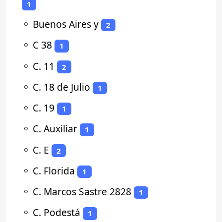
1
⚬
Buenos Aires y
2
⚬
C 38
1
⚬
C. 11
2
⚬
C. 18 de Julio
1
⚬
C. 19
1
⚬
C. Auxiliar
1
⚬
C. E
2
⚬
C. Florida
1
⚬
C. Marcos Sastre 2828
1
⚬
C. Podestá
1