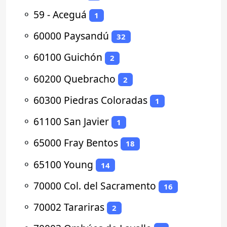
⚬
59 - Aceguá
1
⚬
60000 Paysandú
32
⚬
60100 Guichón
2
⚬
60200 Quebracho
2
⚬
60300 Piedras Coloradas
1
⚬
61100 San Javier
1
⚬
65000 Fray Bentos
18
⚬
65100 Young
14
⚬
70000 Col. del Sacramento
16
⚬
70002 Tarariras
2