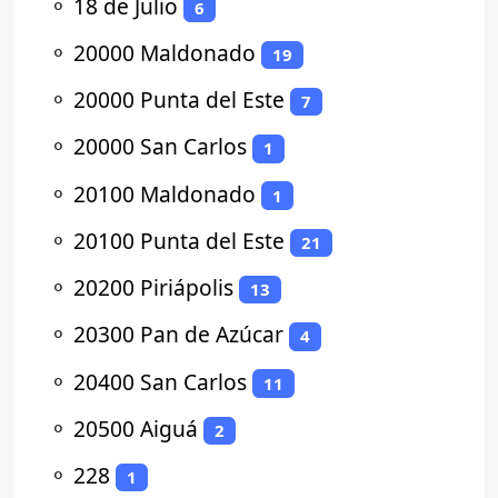
⚬
18 de Julio
6
⚬
20000 Maldonado
19
⚬
20000 Punta del Este
7
⚬
20000 San Carlos
1
⚬
20100 Maldonado
1
⚬
20100 Punta del Este
21
⚬
20200 Piriápolis
13
⚬
20300 Pan de Azúcar
4
⚬
20400 San Carlos
11
⚬
20500 Aiguá
2
⚬
228
1