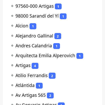
⚬
97560-000 Artigas
1
⚬
98000 Sarandí del Yí
1
⚬
Alcion
1
⚬
Alejandro Gallinal
2
⚬
Andres Calandria
1
⚬
Arquitecta Emilia Alperovich
1
⚬
Artigas
4
⚬
Atilio Ferrandis
2
⚬
Atlántida
1
⚬
Av Artigas 565
2
⚬
Av Gervasio Artigas