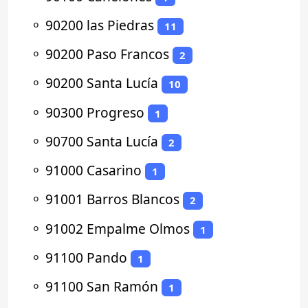
⚬
90200 las Piedras
11
⚬
90200 Paso Francos
2
⚬
90200 Santa Lucía
10
⚬
90300 Progreso
1
⚬
90700 Santa Lucía
2
⚬
91000 Casarino
1
⚬
91001 Barros Blancos
2
⚬
91002 Empalme Olmos
1
⚬
91100 Pando
1
⚬
91100 San Ramón
1