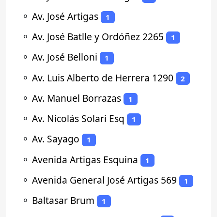
⚬
Av. José Artigas
1
⚬
Av. José Batlle y Ordóñez 2265
1
⚬
Av. José Belloni
1
⚬
Av. Luis Alberto de Herrera 1290
2
⚬
Av. Manuel Borrazas
1
⚬
Av. Nicolás Solari Esq
1
⚬
Av. Sayago
1
⚬
Avenida Artigas Esquina
1
⚬
Avenida General José Artigas 569
1
⚬
Baltasar Brum
1