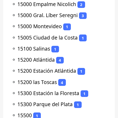
⚬
15000 Empalme Nicolich
2
⚬
15000 Gral. Líber Seregni
3
⚬
15000 Montevideo
1
⚬
15005 Ciudad de la Costa
1
⚬
15100 Salinas
1
⚬
15200 Atlántida
4
⚬
15200 Estación Atlántida
1
⚬
15200 las Toscas
4
⚬
15300 Estación la Floresta
1
⚬
15300 Parque del Plata
1
⚬
15500
1