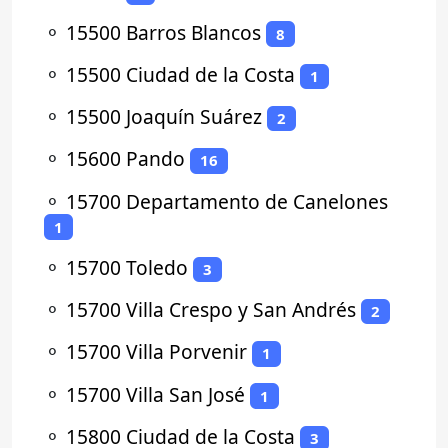
⚬
15500 Barros Blancos
8
⚬
15500 Ciudad de la Costa
1
⚬
15500 Joaquín Suárez
2
⚬
15600 Pando
16
⚬
15700 Departamento de Canelones
1
⚬
15700 Toledo
3
⚬
15700 Villa Crespo y San Andrés
2
⚬
15700 Villa Porvenir
1
⚬
15700 Villa San José
1
⚬
15800 Ciudad de la Costa
3