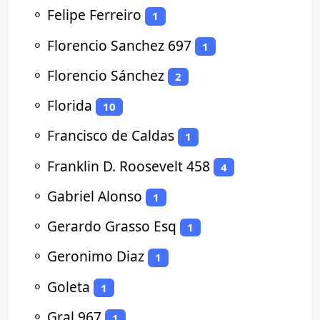
⚬
Felipe Ferreiro
1
⚬
Florencio Sanchez 697
1
⚬
Florencio Sánchez
2
⚬
Florida
10
⚬
Francisco de Caldas
1
⚬
Franklin D. Roosevelt 458
4
⚬
Gabriel Alonso
1
⚬
Gerardo Grasso Esq
1
⚬
Geronimo Diaz
1
⚬
Goleta
1
⚬
Gral 967
1