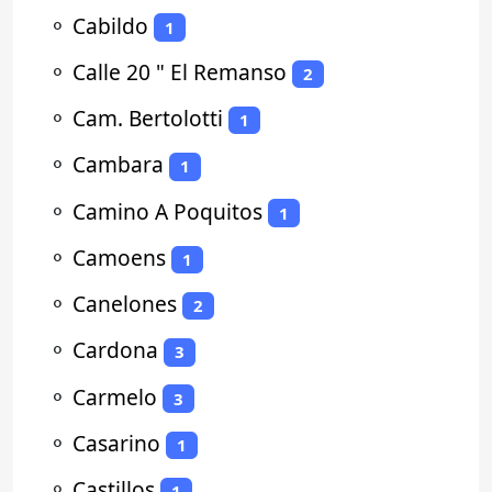
⚬
Cabildo
1
⚬
Calle 20 " El Remanso
2
⚬
Cam. Bertolotti
1
⚬
Cambara
1
⚬
Camino A Poquitos
1
⚬
Camoens
1
⚬
Canelones
2
⚬
Cardona
3
⚬
Carmelo
3
⚬
Casarino
1
⚬
Castillos
1