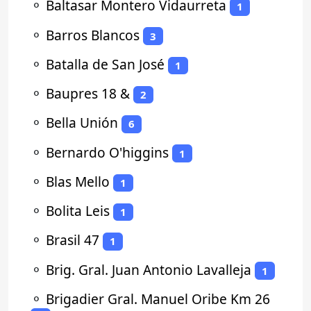
⚬
Baltasar Montero Vidaurreta
1
⚬
Barros Blancos
3
⚬
Batalla de San José
1
⚬
Baupres 18 &
2
⚬
Bella Unión
6
⚬
Bernardo O'higgins
1
⚬
Blas Mello
1
⚬
Bolita Leis
1
⚬
Brasil 47
1
⚬
Brig. Gral. Juan Antonio Lavalleja
1
⚬
Brigadier Gral. Manuel Oribe Km 26