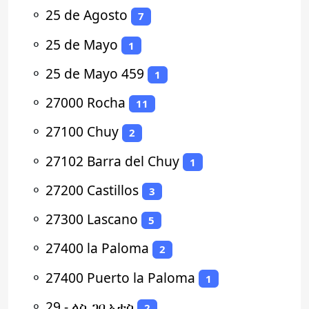
⚬
25 de Agosto
7
⚬
25 de Mayo
1
⚬
25 de Mayo 459
1
⚬
27000 Rocha
11
⚬
27100 Chuy
2
⚬
27102 Barra del Chuy
1
⚬
27200 Castillos
3
⚬
27300 Lascano
5
⚬
27400 la Paloma
2
⚬
27400 Puerto la Paloma
1
⚬
29 - ላስ ጋቢኦታስ
2