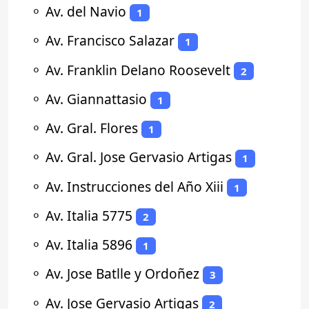
⚬
Av. del Navio
1
⚬
Av. Francisco Salazar
1
⚬
Av. Franklin Delano Roosevelt
2
⚬
Av. Giannattasio
1
⚬
Av. Gral. Flores
1
⚬
Av. Gral. Jose Gervasio Artigas
1
⚬
Av. Instrucciones del Año Xiii
1
⚬
Av. Italia 5775
2
⚬
Av. Italia 5896
1
⚬
Av. Jose Batlle y Ordoñez
3
⚬
Av. Jose Gervasio Artigas
2