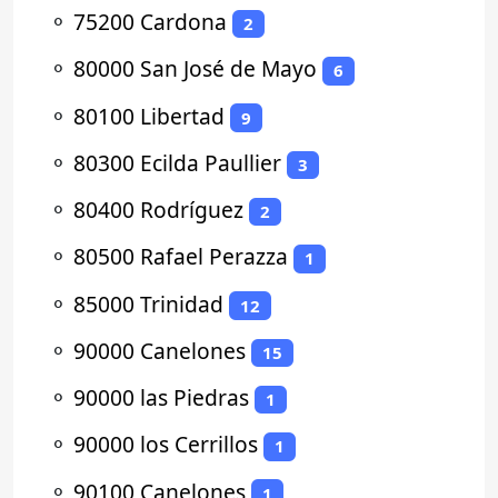
⚬
75200 Cardona
2
⚬
80000 San José de Mayo
6
⚬
80100 Libertad
9
⚬
80300 Ecilda Paullier
3
⚬
80400 Rodríguez
2
⚬
80500 Rafael Perazza
1
⚬
85000 Trinidad
12
⚬
90000 Canelones
15
⚬
90000 las Piedras
1
⚬
90000 los Cerrillos
1
⚬
90100 Canelones
1