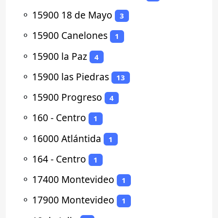
⚬
15900 18 de Mayo
3
⚬
15900 Canelones
1
⚬
15900 la Paz
4
⚬
15900 las Piedras
13
⚬
15900 Progreso
4
⚬
160 - Centro
1
⚬
16000 Atlántida
1
⚬
164 - Centro
1
⚬
17400 Montevideo
1
⚬
17900 Montevideo
1