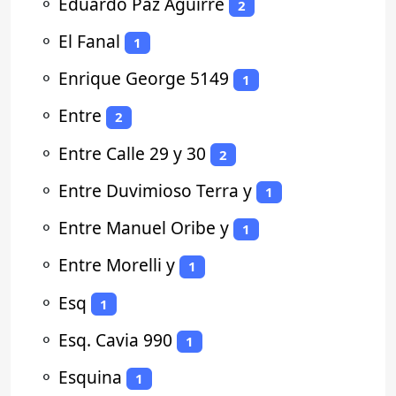
⚬
Eduardo Paz Aguirre
2
⚬
El Fanal
1
⚬
Enrique George 5149
1
⚬
Entre
2
⚬
Entre Calle 29 y 30
2
⚬
Entre Duvimioso Terra y
1
⚬
Entre Manuel Oribe y
1
⚬
Entre Morelli y
1
⚬
Esq
1
⚬
Esq. Cavia 990
1
⚬
Esquina
1