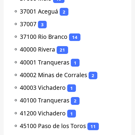
⚬
37001 Aceguá
2
⚬
37007
3
⚬
37100 Rio Branco
14
⚬
40000 Rivera
21
⚬
40001 Tranqueras
1
⚬
40002 Minas de Corrales
2
⚬
40003 Vichadero
1
⚬
40100 Tranqueras
2
⚬
41200 Vichadero
1
⚬
45100 Paso de los Toros
11