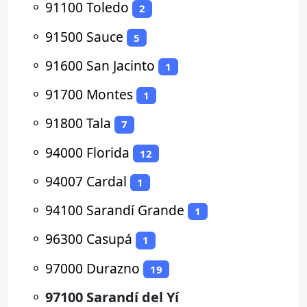
⚬
91100 Toledo
2
⚬
91500 Sauce
5
⚬
91600 San Jacinto
1
⚬
91700 Montes
1
⚬
91800 Tala
7
⚬
94000 Florida
12
⚬
94007 Cardal
1
⚬
94100 Sarandí Grande
1
⚬
96300 Casupá
1
⚬
97000 Durazno
19
⚬
97100 Sarandí del Yí