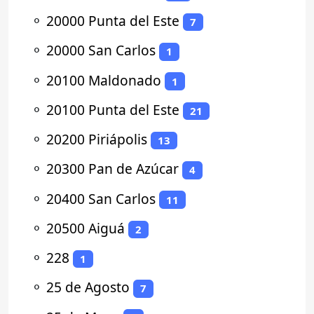
⚬
20000 Punta del Este
7
⚬
20000 San Carlos
1
⚬
20100 Maldonado
1
⚬
20100 Punta del Este
21
⚬
20200 Piriápolis
13
⚬
20300 Pan de Azúcar
4
⚬
20400 San Carlos
11
⚬
20500 Aiguá
2
⚬
228
1
⚬
25 de Agosto
7