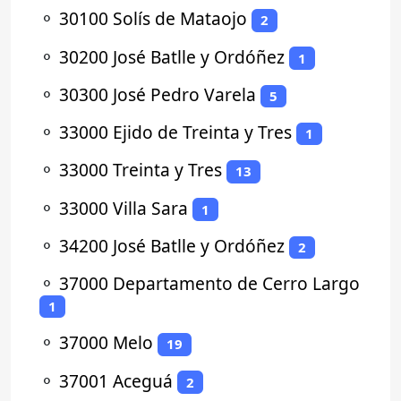
⚬
30100 Solís de Mataojo
2
⚬
30200 José Batlle y Ordóñez
1
⚬
30300 José Pedro Varela
5
⚬
33000 Ejido de Treinta y Tres
1
⚬
33000 Treinta y Tres
13
⚬
33000 Villa Sara
1
⚬
34200 José Batlle y Ordóñez
2
⚬
37000 Departamento de Cerro Largo
1
⚬
37000 Melo
19
⚬
37001 Aceguá
2