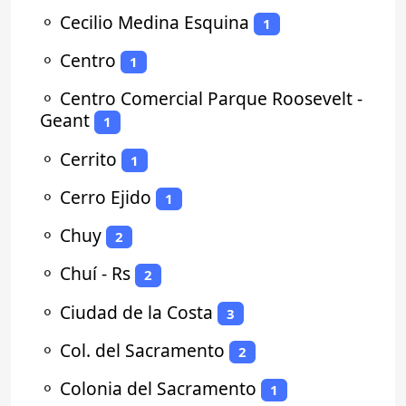
⚬
Cecilio Medina Esquina
1
⚬
Centro
1
⚬
Centro Comercial Parque Roosevelt -
Geant
1
⚬
Cerrito
1
⚬
Cerro Ejido
1
⚬
Chuy
2
⚬
Chuí - Rs
2
⚬
Ciudad de la Costa
3
⚬
Col. del Sacramento
2
⚬
Colonia del Sacramento
1