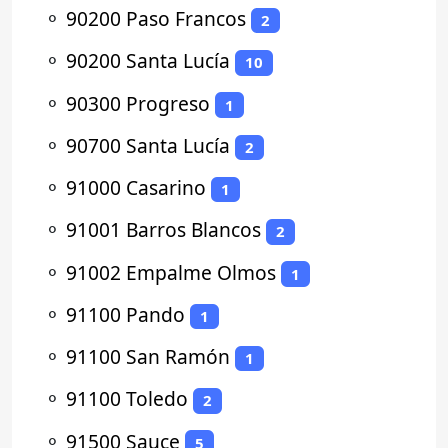
⚬
90200 Paso Francos
2
⚬
90200 Santa Lucía
10
⚬
90300 Progreso
1
⚬
90700 Santa Lucía
2
⚬
91000 Casarino
1
⚬
91001 Barros Blancos
2
⚬
91002 Empalme Olmos
1
⚬
91100 Pando
1
⚬
91100 San Ramón
1
⚬
91100 Toledo
2
⚬
91500 Sauce
5