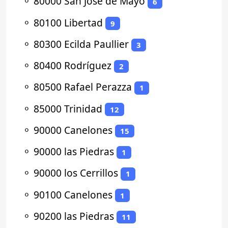
⚬
80000 San José de Mayo
6
⚬
80100 Libertad
9
⚬
80300 Ecilda Paullier
3
⚬
80400 Rodríguez
2
⚬
80500 Rafael Perazza
1
⚬
85000 Trinidad
12
⚬
90000 Canelones
15
⚬
90000 las Piedras
1
⚬
90000 los Cerrillos
1
⚬
90100 Canelones
1
⚬
90200 las Piedras
11