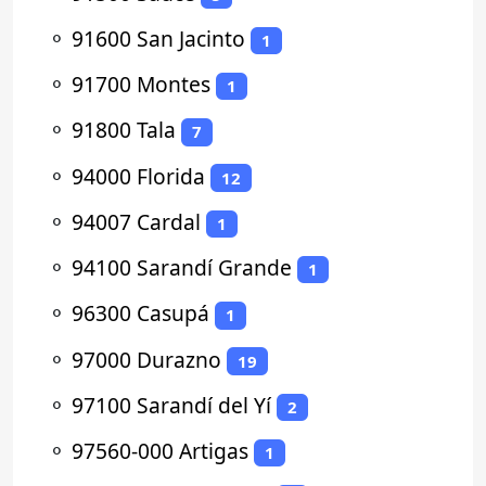
⚬
91600 San Jacinto
1
⚬
91700 Montes
1
⚬
91800 Tala
7
⚬
94000 Florida
12
⚬
94007 Cardal
1
⚬
94100 Sarandí Grande
1
⚬
96300 Casupá
1
⚬
97000 Durazno
19
⚬
97100 Sarandí del Yí
2
⚬
97560-000 Artigas
1