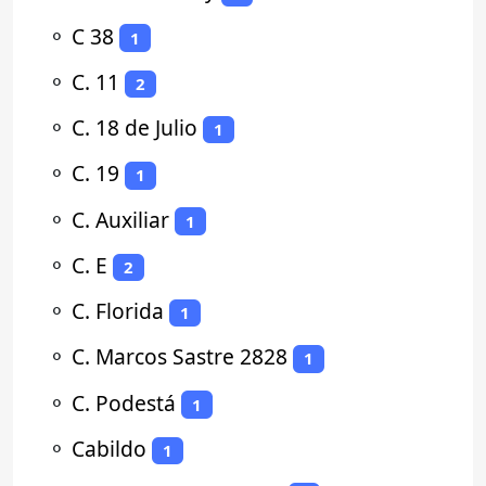
⚬
C 38
1
⚬
C. 11
2
⚬
C. 18 de Julio
1
⚬
C. 19
1
⚬
C. Auxiliar
1
⚬
C. E
2
⚬
C. Florida
1
⚬
C. Marcos Sastre 2828
1
⚬
C. Podestá
1
⚬
Cabildo
1