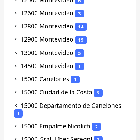
6
⚬
12600 Montevideo
3
⚬
12800 Montevideo
14
⚬
12900 Montevideo
15
⚬
13000 Montevideo
5
⚬
14500 Montevideo
1
⚬
15000 Canelones
1
⚬
15000 Ciudad de la Costa
9
⚬
15000 Departamento de Canelones
1
⚬
15000 Empalme Nicolich
2
⚬
15000 Gral. Líber Seregni
3