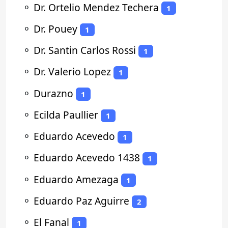
⚬
Dr. Ortelio Mendez Techera
1
⚬
Dr. Pouey
1
⚬
Dr. Santin Carlos Rossi
1
⚬
Dr. Valerio Lopez
1
⚬
Durazno
1
⚬
Ecilda Paullier
1
⚬
Eduardo Acevedo
1
⚬
Eduardo Acevedo 1438
1
⚬
Eduardo Amezaga
1
⚬
Eduardo Paz Aguirre
2
⚬
El Fanal
1