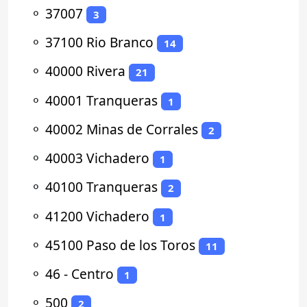
⚬
37007
3
⚬
37100 Rio Branco
14
⚬
40000 Rivera
21
⚬
40001 Tranqueras
1
⚬
40002 Minas de Corrales
2
⚬
40003 Vichadero
1
⚬
40100 Tranqueras
2
⚬
41200 Vichadero
1
⚬
45100 Paso de los Toros
11
⚬
46 - Centro
1
⚬
500
2