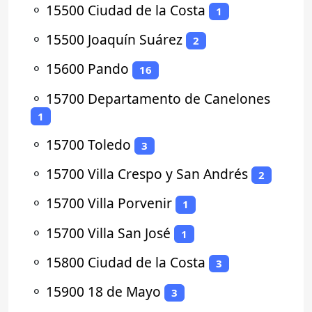
⚬
15500 Ciudad de la Costa
1
⚬
15500 Joaquín Suárez
2
⚬
15600 Pando
16
⚬
15700 Departamento de Canelones
1
⚬
15700 Toledo
3
⚬
15700 Villa Crespo y San Andrés
2
⚬
15700 Villa Porvenir
1
⚬
15700 Villa San José
1
⚬
15800 Ciudad de la Costa
3
⚬
15900 18 de Mayo
3