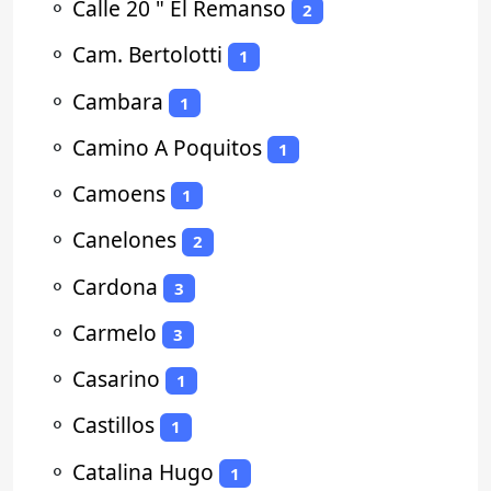
⚬
Calle 20 " El Remanso
2
⚬
Cam. Bertolotti
1
⚬
Cambara
1
⚬
Camino A Poquitos
1
⚬
Camoens
1
⚬
Canelones
2
⚬
Cardona
3
⚬
Carmelo
3
⚬
Casarino
1
⚬
Castillos
1
⚬
Catalina Hugo
1