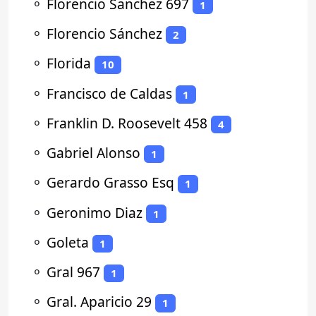
⚬
Florencio Sanchez 697
1
⚬
Florencio Sánchez
2
⚬
Florida
10
⚬
Francisco de Caldas
1
⚬
Franklin D. Roosevelt 458
4
⚬
Gabriel Alonso
1
⚬
Gerardo Grasso Esq
1
⚬
Geronimo Diaz
1
⚬
Goleta
1
⚬
Gral 967
1
⚬
Gral. Aparicio 29
1