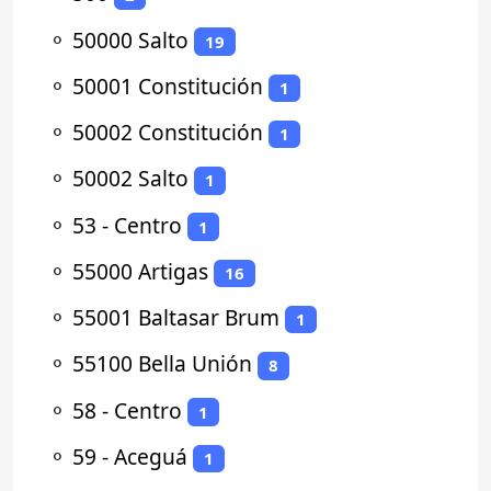
⚬
50000 Salto
19
⚬
50001 Constitución
1
⚬
50002 Constitución
1
⚬
50002 Salto
1
⚬
53 - Centro
1
⚬
55000 Artigas
16
⚬
55001 Baltasar Brum
1
⚬
55100 Bella Unión
8
⚬
58 - Centro
1
⚬
59 - Aceguá
1