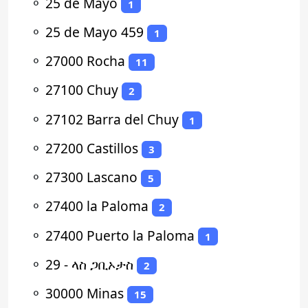
⚬
25 de Mayo
1
⚬
25 de Mayo 459
1
⚬
27000 Rocha
11
⚬
27100 Chuy
2
⚬
27102 Barra del Chuy
1
⚬
27200 Castillos
3
⚬
27300 Lascano
5
⚬
27400 la Paloma
2
⚬
27400 Puerto la Paloma
1
⚬
29 - ላስ ጋቢኦታስ
2
⚬
30000 Minas
15