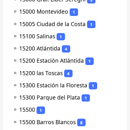
⚬
15000 Montevideo
1
⚬
15005 Ciudad de la Costa
1
⚬
15100 Salinas
1
⚬
15200 Atlántida
4
⚬
15200 Estación Atlántida
1
⚬
15200 las Toscas
4
⚬
15300 Estación la Floresta
1
⚬
15300 Parque del Plata
1
⚬
15500
1
⚬
15500 Barros Blancos
8