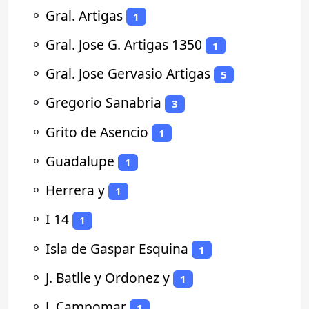
⚬
Gral. Artigas
1
⚬
Gral. Jose G. Artigas 1350
1
⚬
Gral. Jose Gervasio Artigas
5
⚬
Gregorio Sanabria
3
⚬
Grito de Asencio
1
⚬
Guadalupe
1
⚬
Herrera y
1
⚬
I 14
1
⚬
Isla de Gaspar Esquina
1
⚬
J. Batlle y Ordonez y
1
⚬
J. Campomar
1