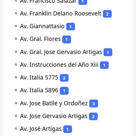
⚬
Av. Francisco Salazar
1
⚬
Av. Franklin Delano Roosevelt
2
⚬
Av. Giannattasio
1
⚬
Av. Gral. Flores
1
⚬
Av. Gral. Jose Gervasio Artigas
1
⚬
Av. Instrucciones del Año Xiii
1
⚬
Av. Italia 5775
2
⚬
Av. Italia 5896
1
⚬
Av. Jose Batlle y Ordoñez
3
⚬
Av. Jose Gervasio Artigas
2
⚬
Av. José Artigas
1