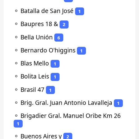
⚬
Batalla de San José
1
⚬
Baupres 18 &
2
⚬
Bella Unión
6
⚬
Bernardo O'higgins
1
⚬
Blas Mello
1
⚬
Bolita Leis
1
⚬
Brasil 47
1
⚬
Brig. Gral. Juan Antonio Lavalleja
1
⚬
Brigadier Gral. Manuel Oribe Km 26
1
⚬
Buenos Aires y
2