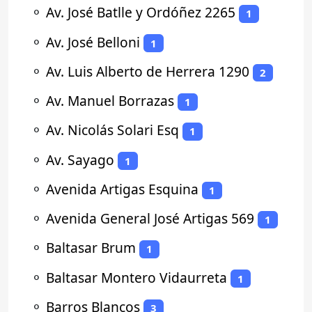
⚬
Av. José Batlle y Ordóñez 2265
1
⚬
Av. José Belloni
1
⚬
Av. Luis Alberto de Herrera 1290
2
⚬
Av. Manuel Borrazas
1
⚬
Av. Nicolás Solari Esq
1
⚬
Av. Sayago
1
⚬
Avenida Artigas Esquina
1
⚬
Avenida General José Artigas 569
1
⚬
Baltasar Brum
1
⚬
Baltasar Montero Vidaurreta
1
⚬
Barros Blancos
3