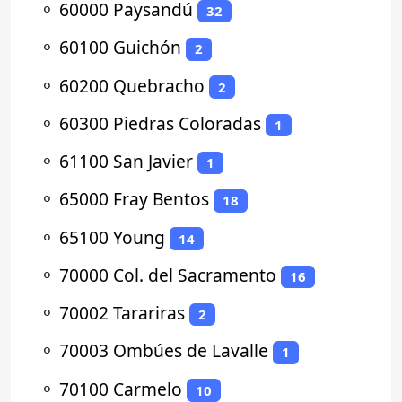
⚬
60000 Paysandú
32
⚬
60100 Guichón
2
⚬
60200 Quebracho
2
⚬
60300 Piedras Coloradas
1
⚬
61100 San Javier
1
⚬
65000 Fray Bentos
18
⚬
65100 Young
14
⚬
70000 Col. del Sacramento
16
⚬
70002 Tarariras
2
⚬
70003 Ombúes de Lavalle
1
⚬
70100 Carmelo
10