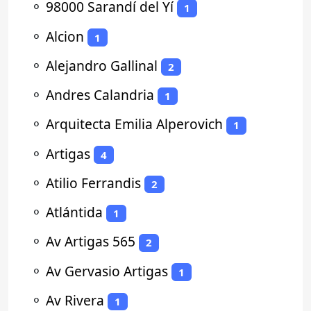
⚬
98000 Sarandí del Yí
1
⚬
Alcion
1
⚬
Alejandro Gallinal
2
⚬
Andres Calandria
1
⚬
Arquitecta Emilia Alperovich
1
⚬
Artigas
4
⚬
Atilio Ferrandis
2
⚬
Atlántida
1
⚬
Av Artigas 565
2
⚬
Av Gervasio Artigas
1
⚬
Av Rivera
1