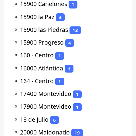
⚬
15900 Canelones
1
⚬
15900 la Paz
4
⚬
15900 las Piedras
13
⚬
15900 Progreso
4
⚬
160 - Centro
1
⚬
16000 Atlántida
1
⚬
164 - Centro
1
⚬
17400 Montevideo
1
⚬
17900 Montevideo
1
⚬
18 de Julio
6
⚬
20000 Maldonado
19