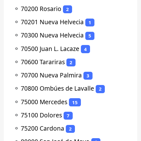
⚬
70200 Rosario
2
⚬
70201 Nueva Helvecia
1
⚬
70300 Nueva Helvecia
5
⚬
70500 Juan L. Lacaze
4
⚬
70600 Tarariras
2
⚬
70700 Nueva Palmira
3
⚬
70800 Ombúes de Lavalle
2
⚬
75000 Mercedes
15
⚬
75100 Dolores
7
⚬
75200 Cardona
2