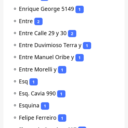
⚬
Enrique George 5149
1
⚬
Entre
2
⚬
Entre Calle 29 y 30
2
⚬
Entre Duvimioso Terra y
1
⚬
Entre Manuel Oribe y
1
⚬
Entre Morelli y
1
⚬
Esq
1
⚬
Esq. Cavia 990
1
⚬
Esquina
1
⚬
Felipe Ferreiro
1