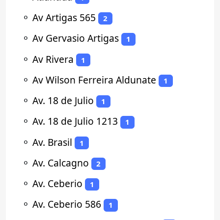
⚬
Av Artigas 565
2
⚬
Av Gervasio Artigas
1
⚬
Av Rivera
1
⚬
Av Wilson Ferreira Aldunate
1
⚬
Av. 18 de Julio
1
⚬
Av. 18 de Julio 1213
1
⚬
Av. Brasil
1
⚬
Av. Calcagno
2
⚬
Av. Ceberio
1
⚬
Av. Ceberio 586
1