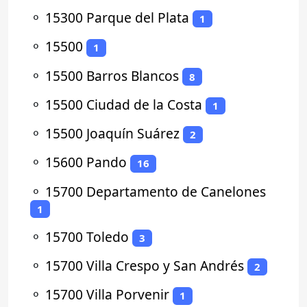
⚬
15300 Parque del Plata
1
⚬
15500
1
⚬
15500 Barros Blancos
8
⚬
15500 Ciudad de la Costa
1
⚬
15500 Joaquín Suárez
2
⚬
15600 Pando
16
⚬
15700 Departamento de Canelones
1
⚬
15700 Toledo
3
⚬
15700 Villa Crespo y San Andrés
2
⚬
15700 Villa Porvenir
1