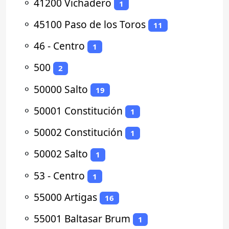
⚬
41200 Vichadero
1
⚬
45100 Paso de los Toros
11
⚬
46 - Centro
1
⚬
500
2
⚬
50000 Salto
19
⚬
50001 Constitución
1
⚬
50002 Constitución
1
⚬
50002 Salto
1
⚬
53 - Centro
1
⚬
55000 Artigas
16
⚬
55001 Baltasar Brum
1