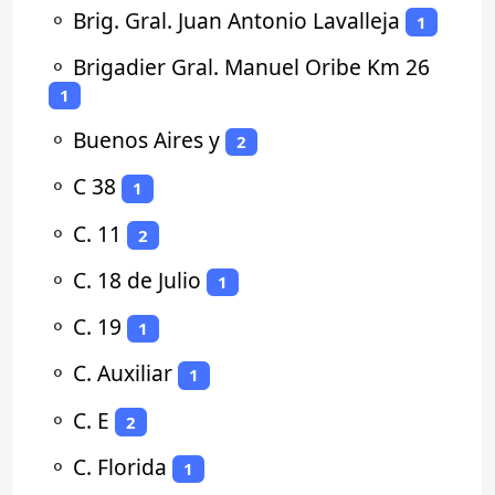
⚬
Brig. Gral. Juan Antonio Lavalleja
1
⚬
Brigadier Gral. Manuel Oribe Km 26
1
⚬
Buenos Aires y
2
⚬
C 38
1
⚬
C. 11
2
⚬
C. 18 de Julio
1
⚬
C. 19
1
⚬
C. Auxiliar
1
⚬
C. E
2
⚬
C. Florida
1