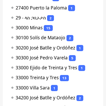
⚬
27400 Puerto la Paloma
1
⚬
29 - ላስ ጋቢኦታስ
2
⚬
30000 Minas
15
⚬
30100 Solís de Mataojo
2
⚬
30200 José Batlle y Ordóñez
1
⚬
30300 José Pedro Varela
5
⚬
33000 Ejido de Treinta y Tres
1
⚬
33000 Treinta y Tres
13
⚬
33000 Villa Sara
1
⚬
34200 José Batlle y Ordóñez
2