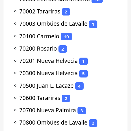
⚬
70002 Tarariras
2
⚬
70003 Ombúes de Lavalle
1
⚬
70100 Carmelo
10
⚬
70200 Rosario
2
⚬
70201 Nueva Helvecia
1
⚬
70300 Nueva Helvecia
5
⚬
70500 Juan L. Lacaze
4
⚬
70600 Tarariras
2
⚬
70700 Nueva Palmira
3
⚬
70800 Ombúes de Lavalle
2