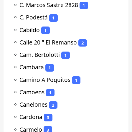
⚬
C. Marcos Sastre 2828
1
⚬
C. Podestá
1
⚬
Cabildo
1
⚬
Calle 20 " El Remanso
2
⚬
Cam. Bertolotti
1
⚬
Cambara
1
⚬
Camino A Poquitos
1
⚬
Camoens
1
⚬
Canelones
2
⚬
Cardona
3
⚬
Carmelo
3