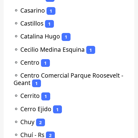
⚬
Casarino
1
⚬
Castillos
1
⚬
Catalina Hugo
1
⚬
Cecilio Medina Esquina
1
⚬
Centro
1
⚬
Centro Comercial Parque Roosevelt -
Geant
1
⚬
Cerrito
1
⚬
Cerro Ejido
1
⚬
Chuy
2
⚬
Chuí - Rs
2