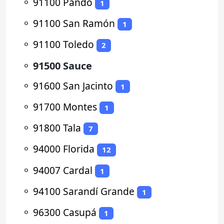
⚬
91100 Pando
1
⚬
91100 San Ramón
1
⚬
91100 Toledo
2
⚬
91500 Sauce
⚬
91600 San Jacinto
1
⚬
91700 Montes
1
⚬
91800 Tala
7
⚬
94000 Florida
12
⚬
94007 Cardal
1
⚬
94100 Sarandí Grande
1
⚬
96300 Casupá
1