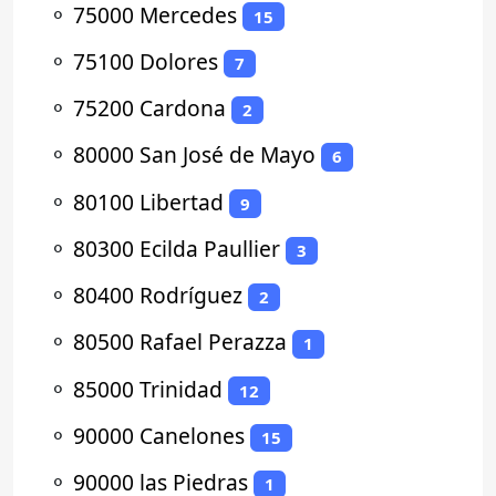
⚬
75000 Mercedes
15
⚬
75100 Dolores
7
⚬
75200 Cardona
2
⚬
80000 San José de Mayo
6
⚬
80100 Libertad
9
⚬
80300 Ecilda Paullier
3
⚬
80400 Rodríguez
2
⚬
80500 Rafael Perazza
1
⚬
85000 Trinidad
12
⚬
90000 Canelones
15
⚬
90000 las Piedras
1