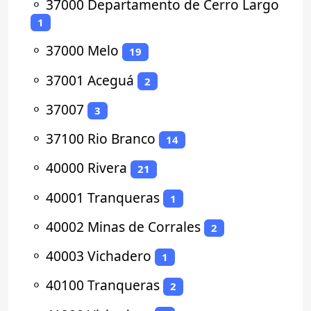
⚬
37000 Departamento de Cerro Largo
1
⚬
37000 Melo
19
⚬
37001 Aceguá
2
⚬
37007
3
⚬
37100 Rio Branco
14
⚬
40000 Rivera
21
⚬
40001 Tranqueras
1
⚬
40002 Minas de Corrales
2
⚬
40003 Vichadero
1
⚬
40100 Tranqueras
2