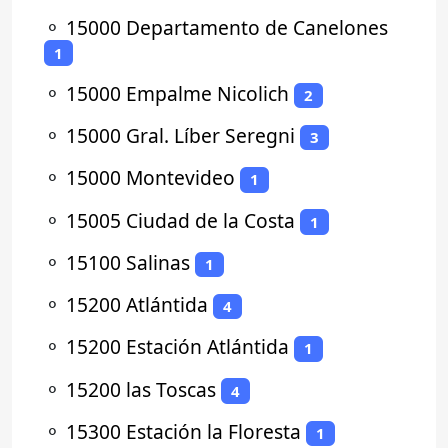
⚬
15000 Departamento de Canelones
1
⚬
15000 Empalme Nicolich
2
⚬
15000 Gral. Líber Seregni
3
⚬
15000 Montevideo
1
⚬
15005 Ciudad de la Costa
1
⚬
15100 Salinas
1
⚬
15200 Atlántida
4
⚬
15200 Estación Atlántida
1
⚬
15200 las Toscas
4
⚬
15300 Estación la Floresta
1