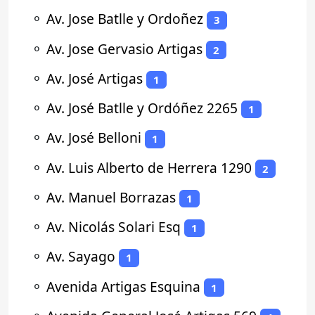
⚬
Av. Jose Batlle y Ordoñez
3
⚬
Av. Jose Gervasio Artigas
2
⚬
Av. José Artigas
1
⚬
Av. José Batlle y Ordóñez 2265
1
⚬
Av. José Belloni
1
⚬
Av. Luis Alberto de Herrera 1290
2
⚬
Av. Manuel Borrazas
1
⚬
Av. Nicolás Solari Esq
1
⚬
Av. Sayago
1
⚬
Avenida Artigas Esquina
1