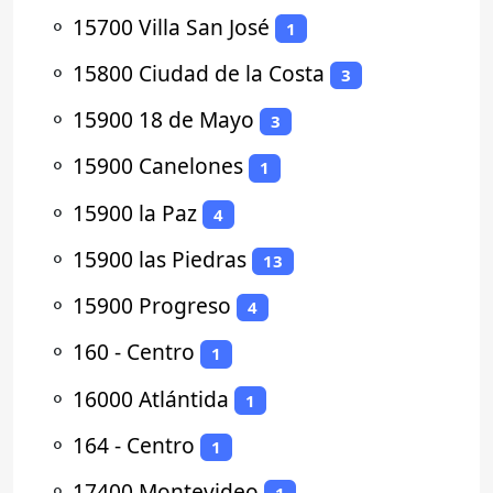
⚬
15700 Villa San José
1
⚬
15800 Ciudad de la Costa
3
⚬
15900 18 de Mayo
3
⚬
15900 Canelones
1
⚬
15900 la Paz
4
⚬
15900 las Piedras
13
⚬
15900 Progreso
4
⚬
160 - Centro
1
⚬
16000 Atlántida
1
⚬
164 - Centro
1
⚬
17400 Montevideo