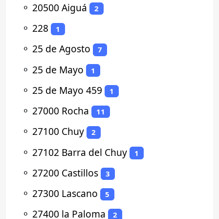
⚬
20500 Aiguá
2
⚬
228
1
⚬
25 de Agosto
7
⚬
25 de Mayo
1
⚬
25 de Mayo 459
1
⚬
27000 Rocha
11
⚬
27100 Chuy
2
⚬
27102 Barra del Chuy
1
⚬
27200 Castillos
3
⚬
27300 Lascano
5
⚬
27400 la Paloma
2