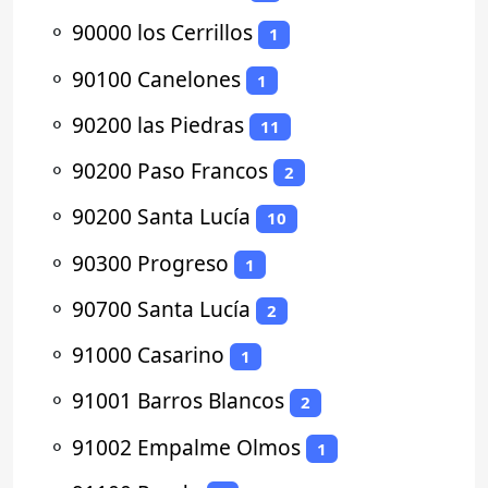
⚬
90000 los Cerrillos
1
⚬
90100 Canelones
1
⚬
90200 las Piedras
11
⚬
90200 Paso Francos
2
⚬
90200 Santa Lucía
10
⚬
90300 Progreso
1
⚬
90700 Santa Lucía
2
⚬
91000 Casarino
1
⚬
91001 Barros Blancos
2
⚬
91002 Empalme Olmos
1