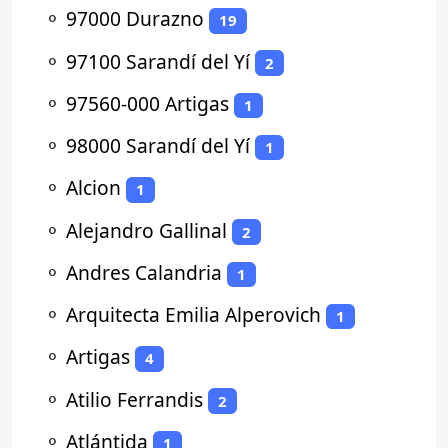
⚬
97000 Durazno
19
⚬
97100 Sarandí del Yí
2
⚬
97560-000 Artigas
1
⚬
98000 Sarandí del Yí
1
⚬
Alcion
1
⚬
Alejandro Gallinal
2
⚬
Andres Calandria
1
⚬
Arquitecta Emilia Alperovich
1
⚬
Artigas
4
⚬
Atilio Ferrandis
2
⚬
Atlántida
1