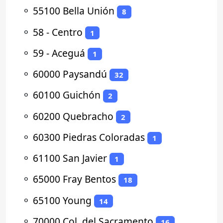
⚬
55100 Bella Unión
8
⚬
58 - Centro
1
⚬
59 - Aceguá
1
⚬
60000 Paysandú
32
⚬
60100 Guichón
2
⚬
60200 Quebracho
2
⚬
60300 Piedras Coloradas
1
⚬
61100 San Javier
1
⚬
65000 Fray Bentos
18
⚬
65100 Young
14
⚬
70000 Col. del Sacramento
16