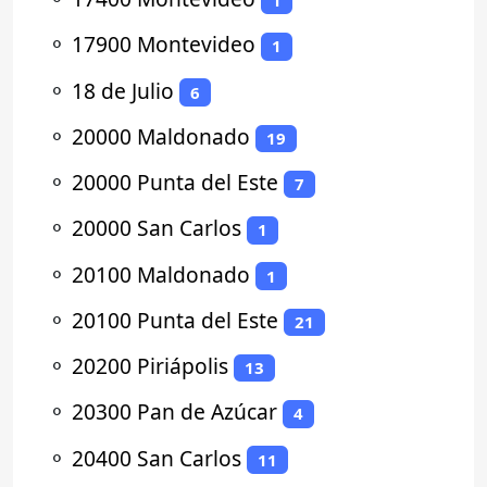
1
⚬
17900 Montevideo
1
⚬
18 de Julio
6
⚬
20000 Maldonado
19
⚬
20000 Punta del Este
7
⚬
20000 San Carlos
1
⚬
20100 Maldonado
1
⚬
20100 Punta del Este
21
⚬
20200 Piriápolis
13
⚬
20300 Pan de Azúcar
4
⚬
20400 San Carlos
11