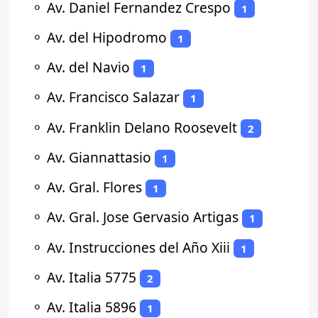
⚬
Av. Daniel Fernandez Crespo
1
⚬
Av. del Hipodromo
1
⚬
Av. del Navio
1
⚬
Av. Francisco Salazar
1
⚬
Av. Franklin Delano Roosevelt
2
⚬
Av. Giannattasio
1
⚬
Av. Gral. Flores
1
⚬
Av. Gral. Jose Gervasio Artigas
1
⚬
Av. Instrucciones del Año Xiii
1
⚬
Av. Italia 5775
2
⚬
Av. Italia 5896
1