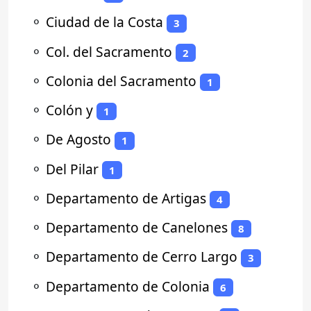
⚬
Ciudad de la Costa
3
⚬
Col. del Sacramento
2
⚬
Colonia del Sacramento
1
⚬
Colón y
1
⚬
De Agosto
1
⚬
Del Pilar
1
⚬
Departamento de Artigas
4
⚬
Departamento de Canelones
8
⚬
Departamento de Cerro Largo
3
⚬
Departamento de Colonia
6