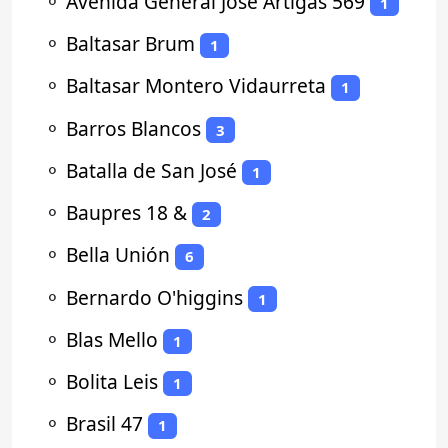
⚬
Avenida General José Artigas 569
1
⚬
Baltasar Brum
1
⚬
Baltasar Montero Vidaurreta
1
⚬
Barros Blancos
3
⚬
Batalla de San José
1
⚬
Baupres 18 &
2
⚬
Bella Unión
6
⚬
Bernardo O'higgins
1
⚬
Blas Mello
1
⚬
Bolita Leis
1
⚬
Brasil 47
1