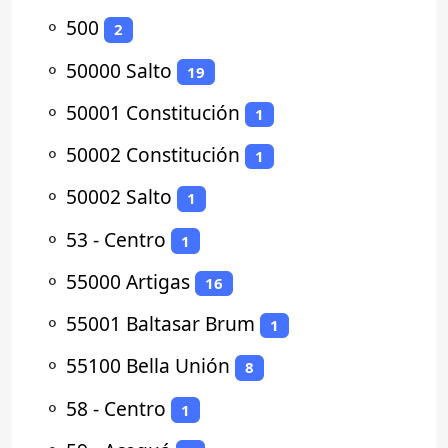
⚬
500
2
⚬
50000 Salto
19
⚬
50001 Constitución
1
⚬
50002 Constitución
1
⚬
50002 Salto
1
⚬
53 - Centro
1
⚬
55000 Artigas
16
⚬
55001 Baltasar Brum
1
⚬
55100 Bella Unión
8
⚬
58 - Centro
1