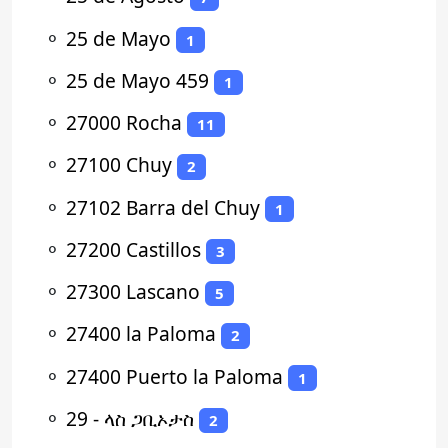
⚬
25 de Mayo
1
⚬
25 de Mayo 459
1
⚬
27000 Rocha
11
⚬
27100 Chuy
2
⚬
27102 Barra del Chuy
1
⚬
27200 Castillos
3
⚬
27300 Lascano
5
⚬
27400 la Paloma
2
⚬
27400 Puerto la Paloma
1
⚬
29 - ላስ ጋቢኦታስ
2