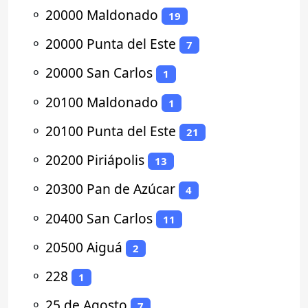
⚬
20000 Maldonado
19
⚬
20000 Punta del Este
7
⚬
20000 San Carlos
1
⚬
20100 Maldonado
1
⚬
20100 Punta del Este
21
⚬
20200 Piriápolis
13
⚬
20300 Pan de Azúcar
4
⚬
20400 San Carlos
11
⚬
20500 Aiguá
2
⚬
228
1
⚬
25 de Agosto
7