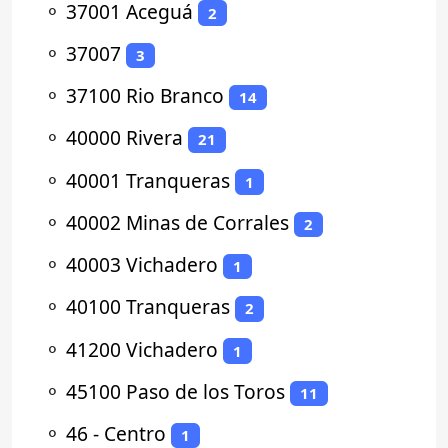
⚬
37001 Aceguá
2
⚬
37007
3
⚬
37100 Rio Branco
14
⚬
40000 Rivera
21
⚬
40001 Tranqueras
1
⚬
40002 Minas de Corrales
2
⚬
40003 Vichadero
1
⚬
40100 Tranqueras
2
⚬
41200 Vichadero
1
⚬
45100 Paso de los Toros
11
⚬
46 - Centro
1