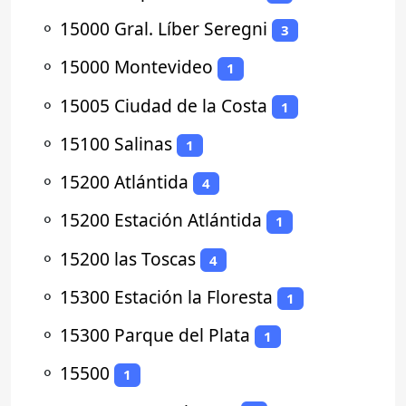
⚬
15000 Gral. Líber Seregni
3
⚬
15000 Montevideo
1
⚬
15005 Ciudad de la Costa
1
⚬
15100 Salinas
1
⚬
15200 Atlántida
4
⚬
15200 Estación Atlántida
1
⚬
15200 las Toscas
4
⚬
15300 Estación la Floresta
1
⚬
15300 Parque del Plata
1
⚬
15500
1