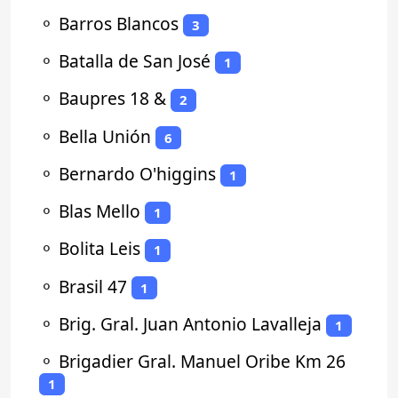
⚬
Barros Blancos
3
⚬
Batalla de San José
1
⚬
Baupres 18 &
2
⚬
Bella Unión
6
⚬
Bernardo O'higgins
1
⚬
Blas Mello
1
⚬
Bolita Leis
1
⚬
Brasil 47
1
⚬
Brig. Gral. Juan Antonio Lavalleja
1
⚬
Brigadier Gral. Manuel Oribe Km 26
1