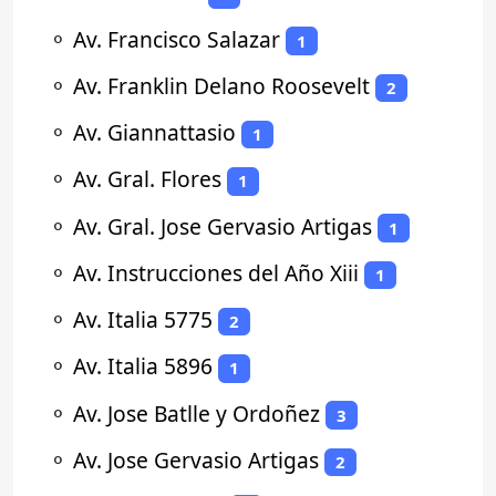
⚬
Av. Francisco Salazar
1
⚬
Av. Franklin Delano Roosevelt
2
⚬
Av. Giannattasio
1
⚬
Av. Gral. Flores
1
⚬
Av. Gral. Jose Gervasio Artigas
1
⚬
Av. Instrucciones del Año Xiii
1
⚬
Av. Italia 5775
2
⚬
Av. Italia 5896
1
⚬
Av. Jose Batlle y Ordoñez
3
⚬
Av. Jose Gervasio Artigas
2