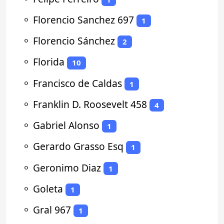
⚬
Florencio Sanchez 697
1
⚬
Florencio Sánchez
2
⚬
Florida
10
⚬
Francisco de Caldas
1
⚬
Franklin D. Roosevelt 458
4
⚬
Gabriel Alonso
1
⚬
Gerardo Grasso Esq
1
⚬
Geronimo Diaz
1
⚬
Goleta
1
⚬
Gral 967
1