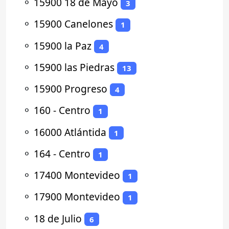
⚬
15900 18 de Mayo
3
⚬
15900 Canelones
1
⚬
15900 la Paz
4
⚬
15900 las Piedras
13
⚬
15900 Progreso
4
⚬
160 - Centro
1
⚬
16000 Atlántida
1
⚬
164 - Centro
1
⚬
17400 Montevideo
1
⚬
17900 Montevideo
1
⚬
18 de Julio
6