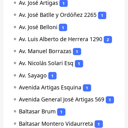
⚬
Av. José Artigas
1
⚬
Av. José Batlle y Ordóñez 2265
1
⚬
Av. José Belloni
1
⚬
Av. Luis Alberto de Herrera 1290
2
⚬
Av. Manuel Borrazas
1
⚬
Av. Nicolás Solari Esq
1
⚬
Av. Sayago
1
⚬
Avenida Artigas Esquina
1
⚬
Avenida General José Artigas 569
1
⚬
Baltasar Brum
1
⚬
Baltasar Montero Vidaurreta
1