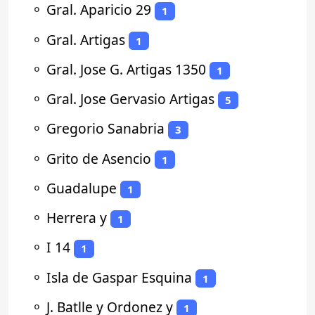
⚬
Gral. Aparicio 29
1
⚬
Gral. Artigas
1
⚬
Gral. Jose G. Artigas 1350
1
⚬
Gral. Jose Gervasio Artigas
5
⚬
Gregorio Sanabria
3
⚬
Grito de Asencio
1
⚬
Guadalupe
1
⚬
Herrera y
1
⚬
I 14
1
⚬
Isla de Gaspar Esquina
1
⚬
J. Batlle y Ordonez y
1