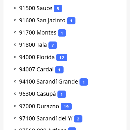
⚬
91500 Sauce
5
⚬
91600 San Jacinto
1
⚬
91700 Montes
1
⚬
91800 Tala
7
⚬
94000 Florida
12
⚬
94007 Cardal
1
⚬
94100 Sarandí Grande
1
⚬
96300 Casupá
1
⚬
97000 Durazno
19
⚬
97100 Sarandí del Yí
2