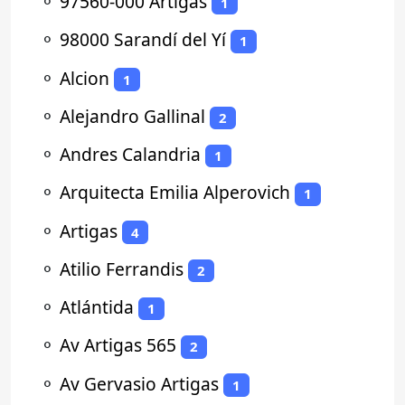
⚬
97560-000 Artigas
1
⚬
98000 Sarandí del Yí
1
⚬
Alcion
1
⚬
Alejandro Gallinal
2
⚬
Andres Calandria
1
⚬
Arquitecta Emilia Alperovich
1
⚬
Artigas
4
⚬
Atilio Ferrandis
2
⚬
Atlántida
1
⚬
Av Artigas 565
2
⚬
Av Gervasio Artigas
1