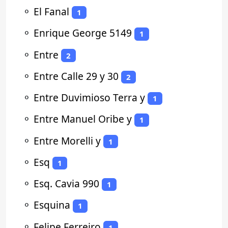
⚬
El Fanal
1
⚬
Enrique George 5149
1
⚬
Entre
2
⚬
Entre Calle 29 y 30
2
⚬
Entre Duvimioso Terra y
1
⚬
Entre Manuel Oribe y
1
⚬
Entre Morelli y
1
⚬
Esq
1
⚬
Esq. Cavia 990
1
⚬
Esquina
1
⚬
Felipe Ferreiro
1