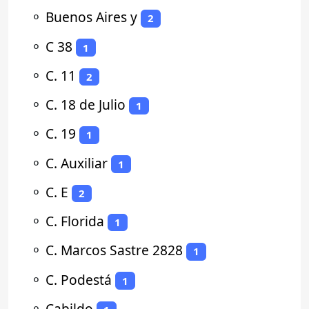
⚬
Buenos Aires y
2
⚬
C 38
1
⚬
C. 11
2
⚬
C. 18 de Julio
1
⚬
C. 19
1
⚬
C. Auxiliar
1
⚬
C. E
2
⚬
C. Florida
1
⚬
C. Marcos Sastre 2828
1
⚬
C. Podestá
1
⚬
Cabildo