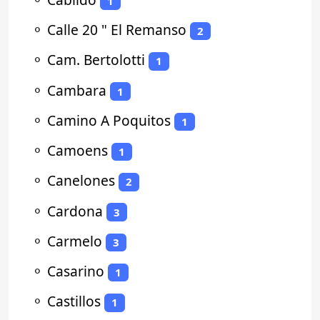
1
⚬
Calle 20 " El Remanso
2
⚬
Cam. Bertolotti
1
⚬
Cambara
1
⚬
Camino A Poquitos
1
⚬
Camoens
1
⚬
Canelones
2
⚬
Cardona
3
⚬
Carmelo
3
⚬
Casarino
1
⚬
Castillos
1