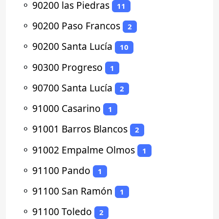
⚬
90200 las Piedras
11
⚬
90200 Paso Francos
2
⚬
90200 Santa Lucía
10
⚬
90300 Progreso
1
⚬
90700 Santa Lucía
2
⚬
91000 Casarino
1
⚬
91001 Barros Blancos
2
⚬
91002 Empalme Olmos
1
⚬
91100 Pando
1
⚬
91100 San Ramón
1
⚬
91100 Toledo
2