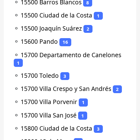
⚬
15500 Barros Blancos
8
⚬
15500 Ciudad de la Costa
1
⚬
15500 Joaquín Suárez
2
⚬
15600 Pando
16
⚬
15700 Departamento de Canelones
1
⚬
15700 Toledo
3
⚬
15700 Villa Crespo y San Andrés
2
⚬
15700 Villa Porvenir
1
⚬
15700 Villa San José
1
⚬
15800 Ciudad de la Costa
3