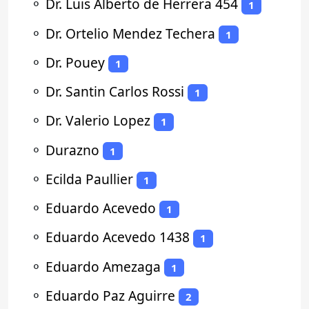
⚬
Dr. Luis Alberto de Herrera 454
1
⚬
Dr. Ortelio Mendez Techera
1
⚬
Dr. Pouey
1
⚬
Dr. Santin Carlos Rossi
1
⚬
Dr. Valerio Lopez
1
⚬
Durazno
1
⚬
Ecilda Paullier
1
⚬
Eduardo Acevedo
1
⚬
Eduardo Acevedo 1438
1
⚬
Eduardo Amezaga
1
⚬
Eduardo Paz Aguirre
2