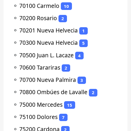
⚬
70100 Carmelo
10
⚬
70200 Rosario
2
⚬
70201 Nueva Helvecia
1
⚬
70300 Nueva Helvecia
5
⚬
70500 Juan L. Lacaze
4
⚬
70600 Tarariras
2
⚬
70700 Nueva Palmira
3
⚬
70800 Ombúes de Lavalle
2
⚬
75000 Mercedes
15
⚬
75100 Dolores
7
⚬
75200 Cardona
2