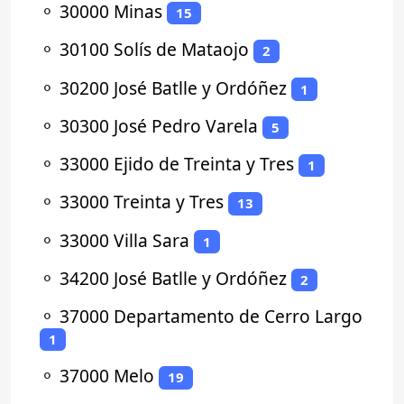
⚬
30000 Minas
15
⚬
30100 Solís de Mataojo
2
⚬
30200 José Batlle y Ordóñez
1
⚬
30300 José Pedro Varela
5
⚬
33000 Ejido de Treinta y Tres
1
⚬
33000 Treinta y Tres
13
⚬
33000 Villa Sara
1
⚬
34200 José Batlle y Ordóñez
2
⚬
37000 Departamento de Cerro Largo
1
⚬
37000 Melo
19