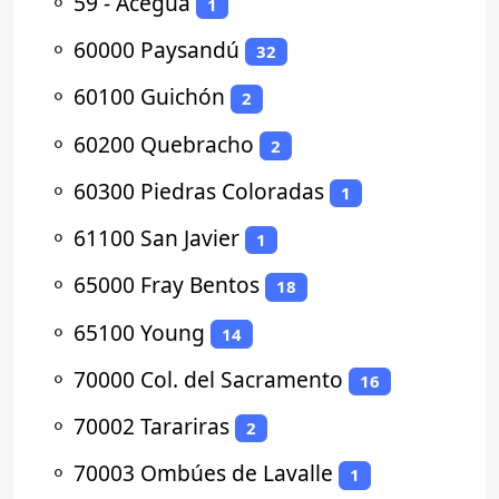
⚬
59 - Aceguá
1
⚬
60000 Paysandú
32
⚬
60100 Guichón
2
⚬
60200 Quebracho
2
⚬
60300 Piedras Coloradas
1
⚬
61100 San Javier
1
⚬
65000 Fray Bentos
18
⚬
65100 Young
14
⚬
70000 Col. del Sacramento
16
⚬
70002 Tarariras
2
⚬
70003 Ombúes de Lavalle
1