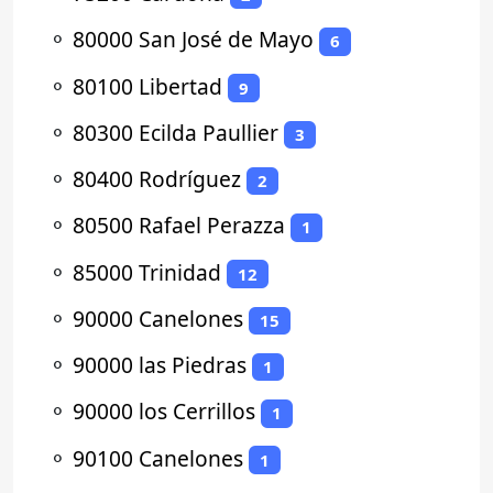
⚬
80000 San José de Mayo
6
⚬
80100 Libertad
9
⚬
80300 Ecilda Paullier
3
⚬
80400 Rodríguez
2
⚬
80500 Rafael Perazza
1
⚬
85000 Trinidad
12
⚬
90000 Canelones
15
⚬
90000 las Piedras
1
⚬
90000 los Cerrillos
1
⚬
90100 Canelones
1