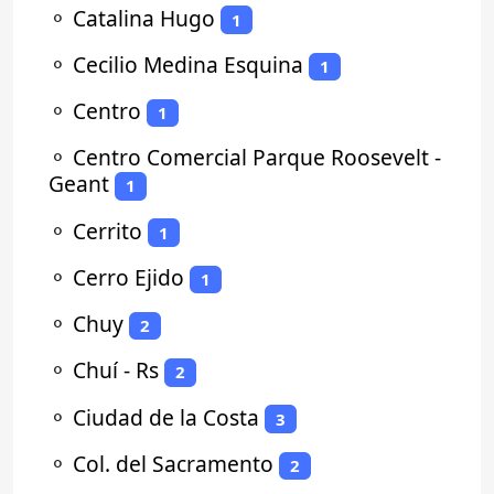
⚬
Catalina Hugo
1
⚬
Cecilio Medina Esquina
1
⚬
Centro
1
⚬
Centro Comercial Parque Roosevelt -
Geant
1
⚬
Cerrito
1
⚬
Cerro Ejido
1
⚬
Chuy
2
⚬
Chuí - Rs
2
⚬
Ciudad de la Costa
3
⚬
Col. del Sacramento
2