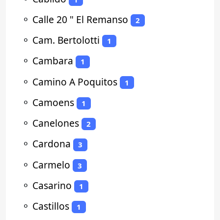
⚬
Calle 20 " El Remanso
2
⚬
Cam. Bertolotti
1
⚬
Cambara
1
⚬
Camino A Poquitos
1
⚬
Camoens
1
⚬
Canelones
2
⚬
Cardona
3
⚬
Carmelo
3
⚬
Casarino
1
⚬
Castillos
1