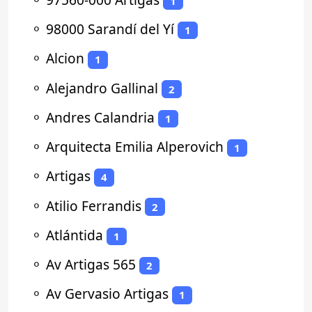
1
⚬
98000 Sarandí del Yí
1
⚬
Alcion
1
⚬
Alejandro Gallinal
2
⚬
Andres Calandria
1
⚬
Arquitecta Emilia Alperovich
1
⚬
Artigas
4
⚬
Atilio Ferrandis
2
⚬
Atlántida
1
⚬
Av Artigas 565
2
⚬
Av Gervasio Artigas
1