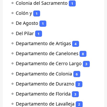
⚬
Colonia del Sacramento
1
⚬
Colón y
1
⚬
De Agosto
1
⚬
Del Pilar
1
⚬
Departamento de Artigas
4
⚬
Departamento de Canelones
8
⚬
Departamento de Cerro Largo
3
⚬
Departamento de Colonia
6
⚬
Departamento de Durazno
2
⚬
Departamento de Florida
3
⚬
Departamento de Lavalleja
2