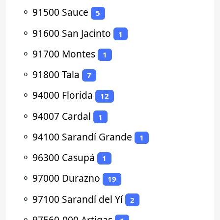
⚬
91500 Sauce
5
⚬
91600 San Jacinto
1
⚬
91700 Montes
1
⚬
91800 Tala
7
⚬
94000 Florida
12
⚬
94007 Cardal
1
⚬
94100 Sarandí Grande
1
⚬
96300 Casupá
1
⚬
97000 Durazno
19
⚬
97100 Sarandí del Yí
2
⚬
97560-000 Artigas