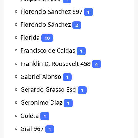
⚬
Florencio Sanchez 697
1
⚬
Florencio Sánchez
2
⚬
Florida
10
⚬
Francisco de Caldas
1
⚬
Franklin D. Roosevelt 458
4
⚬
Gabriel Alonso
1
⚬
Gerardo Grasso Esq
1
⚬
Geronimo Diaz
1
⚬
Goleta
1
⚬
Gral 967
1