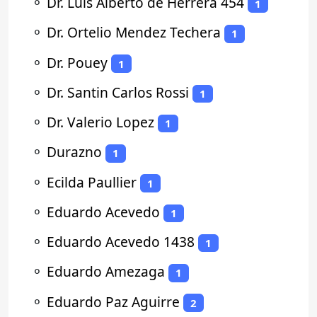
⚬
Dr. Luis Alberto de Herrera 454
1
⚬
Dr. Ortelio Mendez Techera
1
⚬
Dr. Pouey
1
⚬
Dr. Santin Carlos Rossi
1
⚬
Dr. Valerio Lopez
1
⚬
Durazno
1
⚬
Ecilda Paullier
1
⚬
Eduardo Acevedo
1
⚬
Eduardo Acevedo 1438
1
⚬
Eduardo Amezaga
1
⚬
Eduardo Paz Aguirre
2