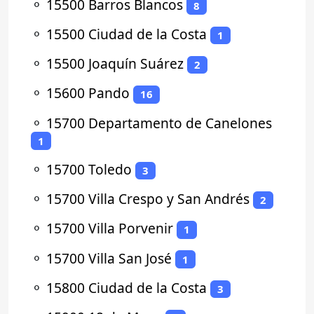
⚬
15500 Barros Blancos
8
⚬
15500 Ciudad de la Costa
1
⚬
15500 Joaquín Suárez
2
⚬
15600 Pando
16
⚬
15700 Departamento de Canelones
1
⚬
15700 Toledo
3
⚬
15700 Villa Crespo y San Andrés
2
⚬
15700 Villa Porvenir
1
⚬
15700 Villa San José
1
⚬
15800 Ciudad de la Costa
3