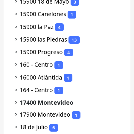
⚬
15900 18 de Mayo
3
⚬
15900 Canelones
1
⚬
15900 la Paz
4
⚬
15900 las Piedras
13
⚬
15900 Progreso
4
⚬
160 - Centro
1
⚬
16000 Atlántida
1
⚬
164 - Centro
1
⚬
17400 Montevideo
⚬
17900 Montevideo
1
⚬
18 de Julio
6