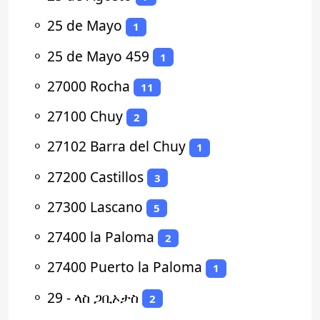
⚬
25 de Mayo
1
⚬
25 de Mayo 459
1
⚬
27000 Rocha
11
⚬
27100 Chuy
2
⚬
27102 Barra del Chuy
1
⚬
27200 Castillos
3
⚬
27300 Lascano
5
⚬
27400 la Paloma
2
⚬
27400 Puerto la Paloma
1
⚬
29 - ላስ ጋቢኦታስ
2