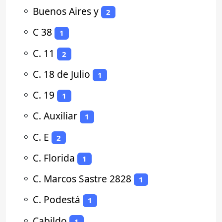
⚬
Buenos Aires y
2
⚬
C 38
1
⚬
C. 11
2
⚬
C. 18 de Julio
1
⚬
C. 19
1
⚬
C. Auxiliar
1
⚬
C. E
2
⚬
C. Florida
1
⚬
C. Marcos Sastre 2828
1
⚬
C. Podestá
1
⚬
Cabildo
1