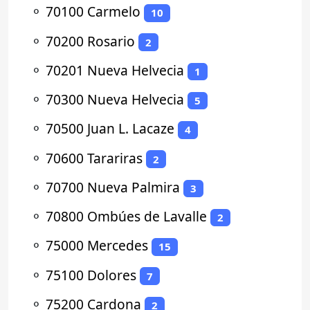
⚬
70100 Carmelo
10
⚬
70200 Rosario
2
⚬
70201 Nueva Helvecia
1
⚬
70300 Nueva Helvecia
5
⚬
70500 Juan L. Lacaze
4
⚬
70600 Tarariras
2
⚬
70700 Nueva Palmira
3
⚬
70800 Ombúes de Lavalle
2
⚬
75000 Mercedes
15
⚬
75100 Dolores
7
⚬
75200 Cardona
2