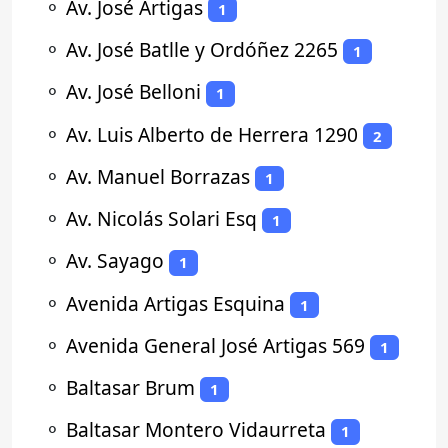
⚬
Av. José Artigas
1
⚬
Av. José Batlle y Ordóñez 2265
1
⚬
Av. José Belloni
1
⚬
Av. Luis Alberto de Herrera 1290
2
⚬
Av. Manuel Borrazas
1
⚬
Av. Nicolás Solari Esq
1
⚬
Av. Sayago
1
⚬
Avenida Artigas Esquina
1
⚬
Avenida General José Artigas 569
1
⚬
Baltasar Brum
1
⚬
Baltasar Montero Vidaurreta
1