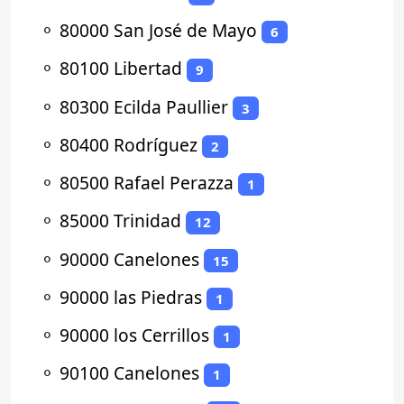
⚬
80000 San José de Mayo
6
⚬
80100 Libertad
9
⚬
80300 Ecilda Paullier
3
⚬
80400 Rodríguez
2
⚬
80500 Rafael Perazza
1
⚬
85000 Trinidad
12
⚬
90000 Canelones
15
⚬
90000 las Piedras
1
⚬
90000 los Cerrillos
1
⚬
90100 Canelones
1