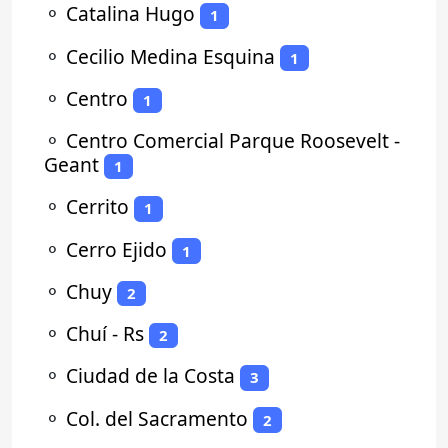
⚬
Catalina Hugo
1
⚬
Cecilio Medina Esquina
1
⚬
Centro
1
⚬
Centro Comercial Parque Roosevelt -
Geant
1
⚬
Cerrito
1
⚬
Cerro Ejido
1
⚬
Chuy
2
⚬
Chuí - Rs
2
⚬
Ciudad de la Costa
3
⚬
Col. del Sacramento
2