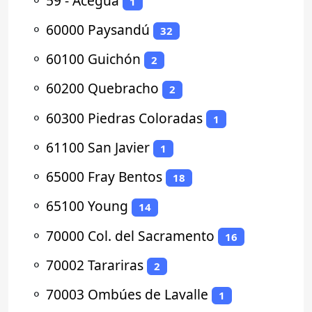
⚬
59 - Aceguá
1
⚬
60000 Paysandú
32
⚬
60100 Guichón
2
⚬
60200 Quebracho
2
⚬
60300 Piedras Coloradas
1
⚬
61100 San Javier
1
⚬
65000 Fray Bentos
18
⚬
65100 Young
14
⚬
70000 Col. del Sacramento
16
⚬
70002 Tarariras
2
⚬
70003 Ombúes de Lavalle
1