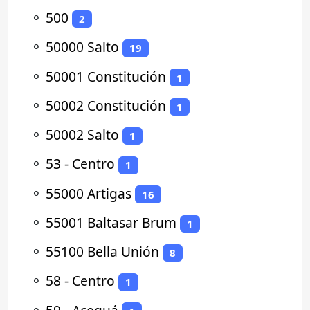
⚬
500
2
⚬
50000 Salto
19
⚬
50001 Constitución
1
⚬
50002 Constitución
1
⚬
50002 Salto
1
⚬
53 - Centro
1
⚬
55000 Artigas
16
⚬
55001 Baltasar Brum
1
⚬
55100 Bella Unión
8
⚬
58 - Centro
1