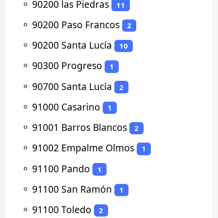
⚬
90200 las Piedras
11
⚬
90200 Paso Francos
2
⚬
90200 Santa Lucía
10
⚬
90300 Progreso
1
⚬
90700 Santa Lucía
2
⚬
91000 Casarino
1
⚬
91001 Barros Blancos
2
⚬
91002 Empalme Olmos
1
⚬
91100 Pando
1
⚬
91100 San Ramón
1
⚬
91100 Toledo
2