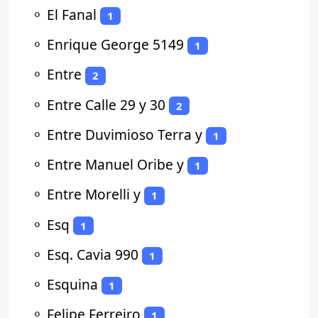
⚬
El Fanal
1
⚬
Enrique George 5149
1
⚬
Entre
2
⚬
Entre Calle 29 y 30
2
⚬
Entre Duvimioso Terra y
1
⚬
Entre Manuel Oribe y
1
⚬
Entre Morelli y
1
⚬
Esq
1
⚬
Esq. Cavia 990
1
⚬
Esquina
1
⚬
Felipe Ferreiro
1