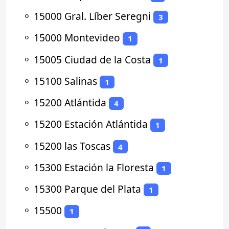
⚬
15000 Gral. Líber Seregni
3
⚬
15000 Montevideo
1
⚬
15005 Ciudad de la Costa
1
⚬
15100 Salinas
1
⚬
15200 Atlántida
4
⚬
15200 Estación Atlántida
1
⚬
15200 las Toscas
4
⚬
15300 Estación la Floresta
1
⚬
15300 Parque del Plata
1
⚬
15500
1