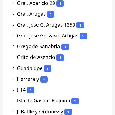
⚬
Gral. Aparicio 29
1
⚬
Gral. Artigas
1
⚬
Gral. Jose G. Artigas 1350
1
⚬
Gral. Jose Gervasio Artigas
5
⚬
Gregorio Sanabria
3
⚬
Grito de Asencio
1
⚬
Guadalupe
1
⚬
Herrera y
1
⚬
I 14
1
⚬
Isla de Gaspar Esquina
1
⚬
J. Batlle y Ordonez y
1