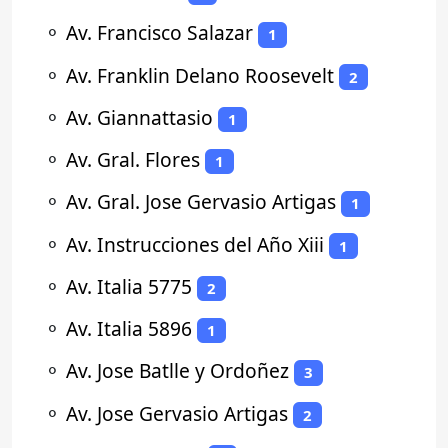
⚬
Av. Francisco Salazar
1
⚬
Av. Franklin Delano Roosevelt
2
⚬
Av. Giannattasio
1
⚬
Av. Gral. Flores
1
⚬
Av. Gral. Jose Gervasio Artigas
1
⚬
Av. Instrucciones del Año Xiii
1
⚬
Av. Italia 5775
2
⚬
Av. Italia 5896
1
⚬
Av. Jose Batlle y Ordoñez
3
⚬
Av. Jose Gervasio Artigas
2