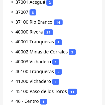
⚬
37001 Aceguá
2
⚬
37007
3
⚬
37100 Rio Branco
14
⚬
40000 Rivera
21
⚬
40001 Tranqueras
1
⚬
40002 Minas de Corrales
2
⚬
40003 Vichadero
1
⚬
40100 Tranqueras
2
⚬
41200 Vichadero
1
⚬
45100 Paso de los Toros
11
⚬
46 - Centro
1