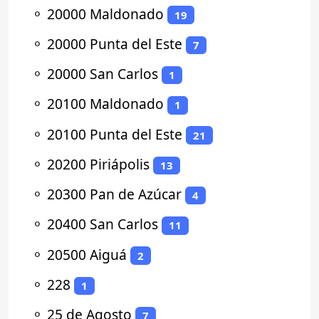
⚬
20000 Maldonado
19
⚬
20000 Punta del Este
7
⚬
20000 San Carlos
1
⚬
20100 Maldonado
1
⚬
20100 Punta del Este
21
⚬
20200 Piriápolis
13
⚬
20300 Pan de Azúcar
4
⚬
20400 San Carlos
11
⚬
20500 Aiguá
2
⚬
228
1
⚬
25 de Agosto
7