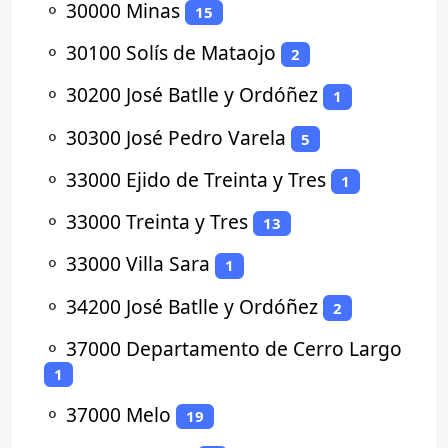
⚬
30000 Minas
15
⚬
30100 Solís de Mataojo
2
⚬
30200 José Batlle y Ordóñez
1
⚬
30300 José Pedro Varela
5
⚬
33000 Ejido de Treinta y Tres
1
⚬
33000 Treinta y Tres
13
⚬
33000 Villa Sara
1
⚬
34200 José Batlle y Ordóñez
2
⚬
37000 Departamento de Cerro Largo
1
⚬
37000 Melo
19