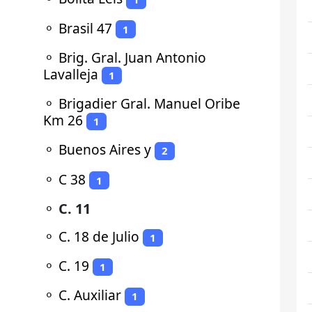
⚬
Brasil 47
1
⚬
Brig. Gral. Juan Antonio
Lavalleja
1
⚬
Brigadier Gral. Manuel Oribe
Km 26
1
⚬
Buenos Aires y
2
⚬
C 38
1
⚬
C. 11
⚬
C. 18 de Julio
1
⚬
C. 19
1
⚬
C. Auxiliar
1