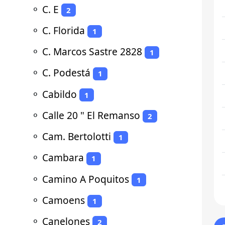
⚬
C. E
2
⚬
C. Florida
1
⚬
C. Marcos Sastre 2828
1
⚬
C. Podestá
1
⚬
Cabildo
1
⚬
Calle 20 " El Remanso
2
⚬
Cam. Bertolotti
1
⚬
Cambara
1
⚬
Camino A Poquitos
1
⚬
Camoens
1
⚬
Canelones
2