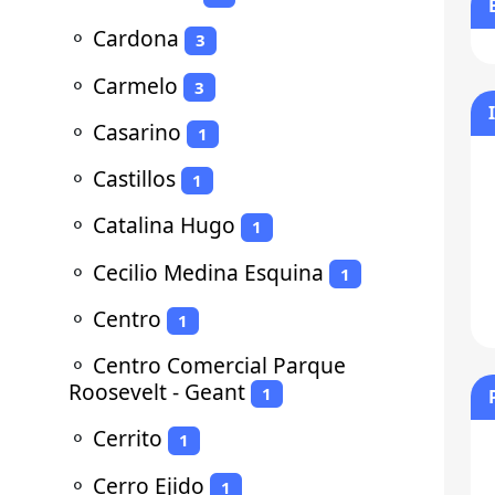
⚬
Cardona
3
⚬
Carmelo
3
⚬
Casarino
1
⚬
Castillos
1
⚬
Catalina Hugo
1
⚬
Cecilio Medina Esquina
1
⚬
Centro
1
⚬
Centro Comercial Parque
Roosevelt - Geant
1
⚬
Cerrito
1
⚬
Cerro Ejido
1