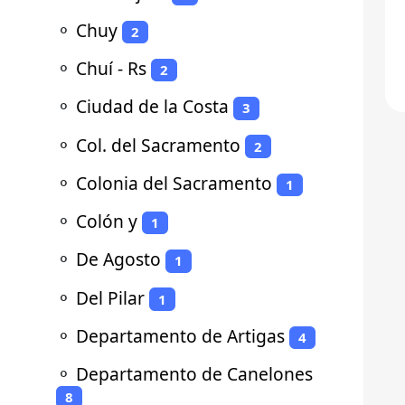
⚬
Chuy
2
⚬
Chuí - Rs
2
⚬
Ciudad de la Costa
3
⚬
Col. del Sacramento
2
⚬
Colonia del Sacramento
1
⚬
Colón y
1
⚬
De Agosto
1
⚬
Del Pilar
1
⚬
Departamento de Artigas
4
⚬
Departamento de Canelones
8