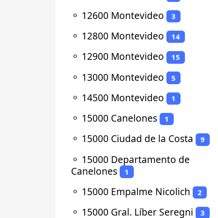
⚬
12600 Montevideo
3
⚬
12800 Montevideo
14
⚬
12900 Montevideo
15
⚬
13000 Montevideo
5
⚬
14500 Montevideo
1
⚬
15000 Canelones
1
⚬
15000 Ciudad de la Costa
9
⚬
15000 Departamento de
Canelones
1
⚬
15000 Empalme Nicolich
2
⚬
15000 Gral. Líber Seregni
3