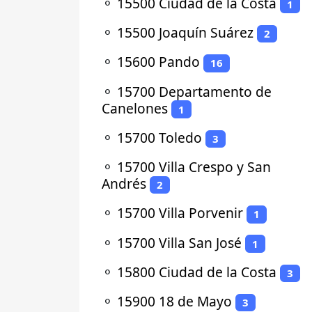
⚬
15500 Ciudad de la Costa
1
⚬
15500 Joaquín Suárez
2
⚬
15600 Pando
16
⚬
15700 Departamento de
Canelones
1
⚬
15700 Toledo
3
⚬
15700 Villa Crespo y San
Andrés
2
⚬
15700 Villa Porvenir
1
⚬
15700 Villa San José
1
⚬
15800 Ciudad de la Costa
3
⚬
15900 18 de Mayo
3