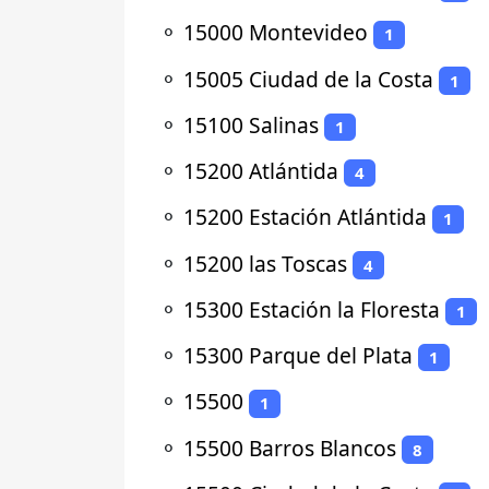
⚬
15000 Montevideo
1
⚬
15005 Ciudad de la Costa
1
⚬
15100 Salinas
1
⚬
15200 Atlántida
4
⚬
15200 Estación Atlántida
1
⚬
15200 las Toscas
4
⚬
15300 Estación la Floresta
1
⚬
15300 Parque del Plata
1
⚬
15500
1
⚬
15500 Barros Blancos
8