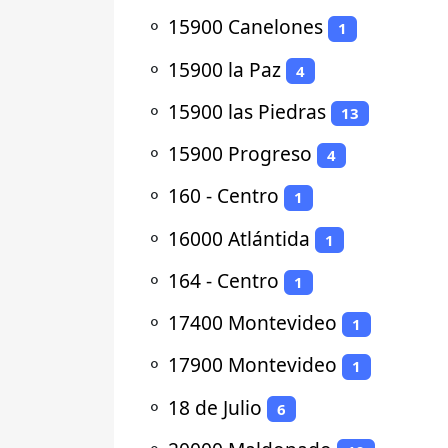
⚬
15900 Canelones
1
⚬
15900 la Paz
4
⚬
15900 las Piedras
13
⚬
15900 Progreso
4
⚬
160 - Centro
1
⚬
16000 Atlántida
1
⚬
164 - Centro
1
⚬
17400 Montevideo
1
⚬
17900 Montevideo
1
⚬
18 de Julio
6