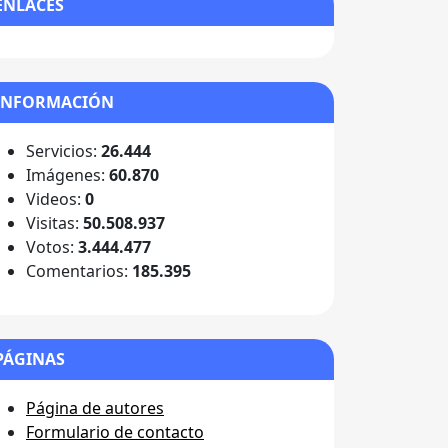
ENLACES
INFORMACIÓN
Servicios:
26.444
Imágenes:
60.870
Videos:
0
Visitas:
50.508.937
Votos:
3.444.477
Comentarios:
185.395
PÁGINAS
Página de autores
Formulario de contacto