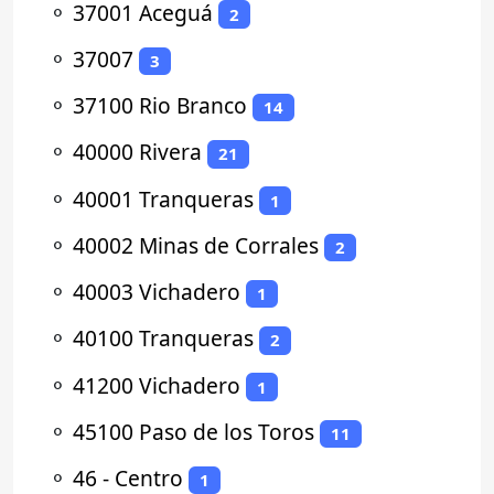
⚬
37001 Aceguá
2
⚬
37007
3
⚬
37100 Rio Branco
14
⚬
40000 Rivera
21
⚬
40001 Tranqueras
1
⚬
40002 Minas de Corrales
2
⚬
40003 Vichadero
1
⚬
40100 Tranqueras
2
⚬
41200 Vichadero
1
⚬
45100 Paso de los Toros
11
⚬
46 - Centro
1