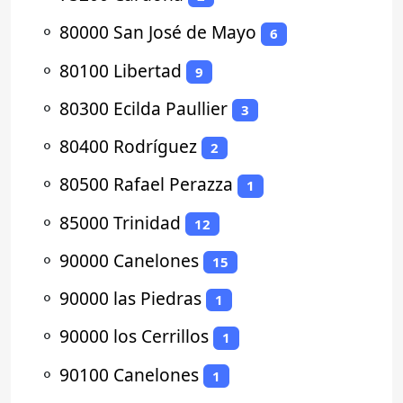
⚬
80000 San José de Mayo
6
⚬
80100 Libertad
9
⚬
80300 Ecilda Paullier
3
⚬
80400 Rodríguez
2
⚬
80500 Rafael Perazza
1
⚬
85000 Trinidad
12
⚬
90000 Canelones
15
⚬
90000 las Piedras
1
⚬
90000 los Cerrillos
1
⚬
90100 Canelones
1