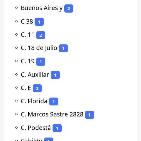
⚬
Buenos Aires y
2
⚬
C 38
1
⚬
C. 11
2
⚬
C. 18 de Julio
1
⚬
C. 19
1
⚬
C. Auxiliar
1
⚬
C. E
2
⚬
C. Florida
1
⚬
C. Marcos Sastre 2828
1
⚬
C. Podestá
1
⚬
Cabildo