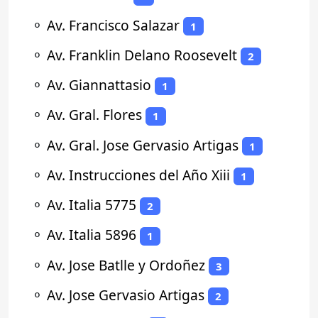
⚬
Av. Francisco Salazar
1
⚬
Av. Franklin Delano Roosevelt
2
⚬
Av. Giannattasio
1
⚬
Av. Gral. Flores
1
⚬
Av. Gral. Jose Gervasio Artigas
1
⚬
Av. Instrucciones del Año Xiii
1
⚬
Av. Italia 5775
2
⚬
Av. Italia 5896
1
⚬
Av. Jose Batlle y Ordoñez
3
⚬
Av. Jose Gervasio Artigas
2