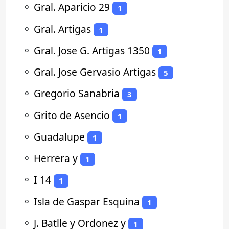
⚬
Gral. Aparicio 29
1
⚬
Gral. Artigas
1
⚬
Gral. Jose G. Artigas 1350
1
⚬
Gral. Jose Gervasio Artigas
5
⚬
Gregorio Sanabria
3
⚬
Grito de Asencio
1
⚬
Guadalupe
1
⚬
Herrera y
1
⚬
I 14
1
⚬
Isla de Gaspar Esquina
1
⚬
J. Batlle y Ordonez y
1