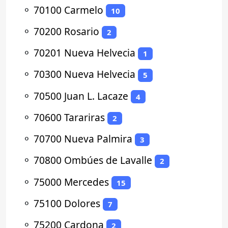
⚬
70100 Carmelo
10
⚬
70200 Rosario
2
⚬
70201 Nueva Helvecia
1
⚬
70300 Nueva Helvecia
5
⚬
70500 Juan L. Lacaze
4
⚬
70600 Tarariras
2
⚬
70700 Nueva Palmira
3
⚬
70800 Ombúes de Lavalle
2
⚬
75000 Mercedes
15
⚬
75100 Dolores
7
⚬
75200 Cardona
2