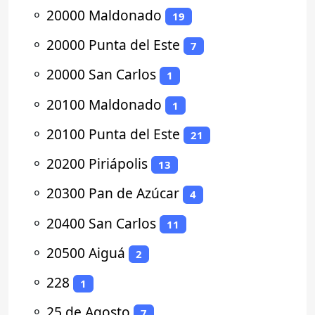
⚬
20000 Maldonado
19
⚬
20000 Punta del Este
7
⚬
20000 San Carlos
1
⚬
20100 Maldonado
1
⚬
20100 Punta del Este
21
⚬
20200 Piriápolis
13
⚬
20300 Pan de Azúcar
4
⚬
20400 San Carlos
11
⚬
20500 Aiguá
2
⚬
228
1
⚬
25 de Agosto
7