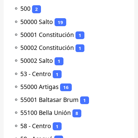
⚬
500
2
⚬
50000 Salto
19
⚬
50001 Constitución
1
⚬
50002 Constitución
1
⚬
50002 Salto
1
⚬
53 - Centro
1
⚬
55000 Artigas
16
⚬
55001 Baltasar Brum
1
⚬
55100 Bella Unión
8
⚬
58 - Centro
1