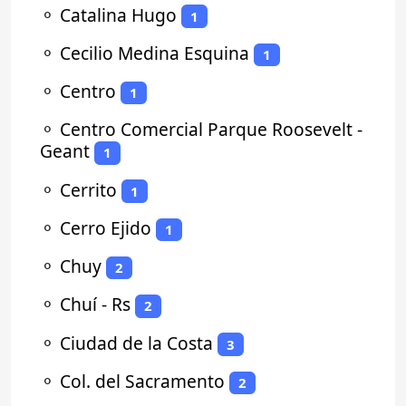
⚬
Catalina Hugo
1
⚬
Cecilio Medina Esquina
1
⚬
Centro
1
⚬
Centro Comercial Parque Roosevelt -
Geant
1
⚬
Cerrito
1
⚬
Cerro Ejido
1
⚬
Chuy
2
⚬
Chuí - Rs
2
⚬
Ciudad de la Costa
3
⚬
Col. del Sacramento
2