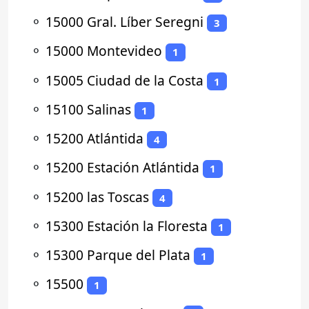
⚬
15000 Gral. Líber Seregni
3
⚬
15000 Montevideo
1
⚬
15005 Ciudad de la Costa
1
⚬
15100 Salinas
1
⚬
15200 Atlántida
4
⚬
15200 Estación Atlántida
1
⚬
15200 las Toscas
4
⚬
15300 Estación la Floresta
1
⚬
15300 Parque del Plata
1
⚬
15500
1