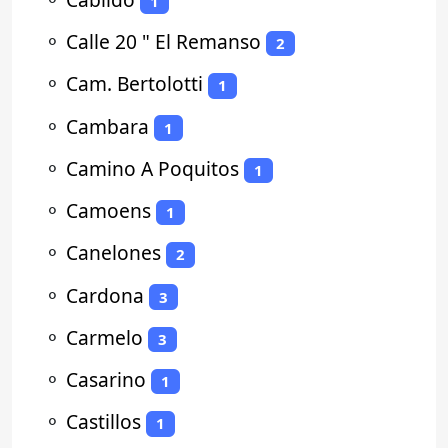
1
⚬
Calle 20 " El Remanso
2
⚬
Cam. Bertolotti
1
⚬
Cambara
1
⚬
Camino A Poquitos
1
⚬
Camoens
1
⚬
Canelones
2
⚬
Cardona
3
⚬
Carmelo
3
⚬
Casarino
1
⚬
Castillos
1