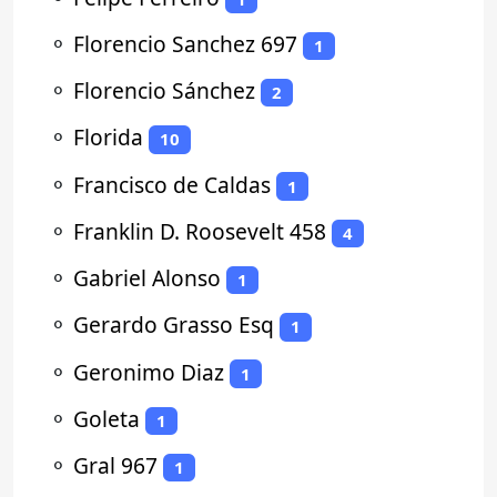
⚬
Florencio Sanchez 697
1
⚬
Florencio Sánchez
2
⚬
Florida
10
⚬
Francisco de Caldas
1
⚬
Franklin D. Roosevelt 458
4
⚬
Gabriel Alonso
1
⚬
Gerardo Grasso Esq
1
⚬
Geronimo Diaz
1
⚬
Goleta
1
⚬
Gral 967
1