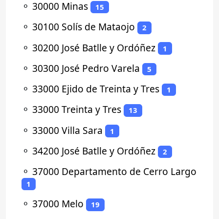
⚬
30000 Minas
15
⚬
30100 Solís de Mataojo
2
⚬
30200 José Batlle y Ordóñez
1
⚬
30300 José Pedro Varela
5
⚬
33000 Ejido de Treinta y Tres
1
⚬
33000 Treinta y Tres
13
⚬
33000 Villa Sara
1
⚬
34200 José Batlle y Ordóñez
2
⚬
37000 Departamento de Cerro Largo
1
⚬
37000 Melo
19