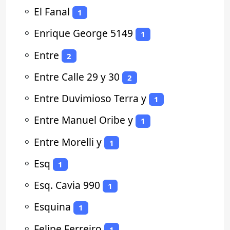
⚬
El Fanal
1
⚬
Enrique George 5149
1
⚬
Entre
2
⚬
Entre Calle 29 y 30
2
⚬
Entre Duvimioso Terra y
1
⚬
Entre Manuel Oribe y
1
⚬
Entre Morelli y
1
⚬
Esq
1
⚬
Esq. Cavia 990
1
⚬
Esquina
1
⚬
Felipe Ferreiro
1