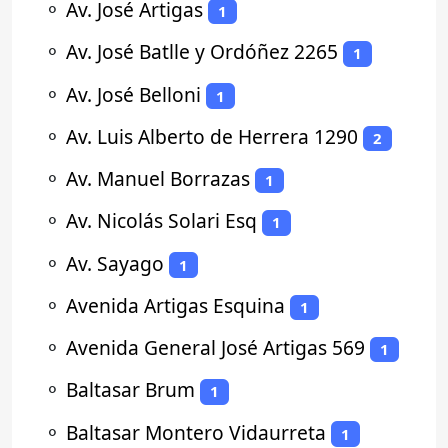
⚬
Av. José Artigas
1
⚬
Av. José Batlle y Ordóñez 2265
1
⚬
Av. José Belloni
1
⚬
Av. Luis Alberto de Herrera 1290
2
⚬
Av. Manuel Borrazas
1
⚬
Av. Nicolás Solari Esq
1
⚬
Av. Sayago
1
⚬
Avenida Artigas Esquina
1
⚬
Avenida General José Artigas 569
1
⚬
Baltasar Brum
1
⚬
Baltasar Montero Vidaurreta
1