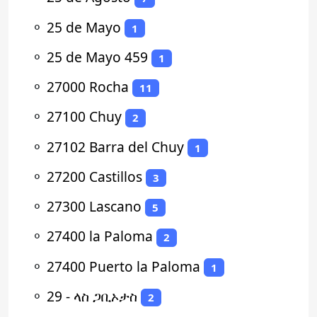
⚬
25 de Mayo
1
⚬
25 de Mayo 459
1
⚬
27000 Rocha
11
⚬
27100 Chuy
2
⚬
27102 Barra del Chuy
1
⚬
27200 Castillos
3
⚬
27300 Lascano
5
⚬
27400 la Paloma
2
⚬
27400 Puerto la Paloma
1
⚬
29 - ላስ ጋቢኦታስ
2