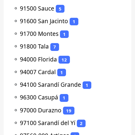
⚬
91500 Sauce
5
⚬
91600 San Jacinto
1
⚬
91700 Montes
1
⚬
91800 Tala
7
⚬
94000 Florida
12
⚬
94007 Cardal
1
⚬
94100 Sarandí Grande
1
⚬
96300 Casupá
1
⚬
97000 Durazno
19
⚬
97100 Sarandí del Yí
2