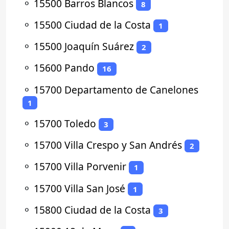
⚬
15500 Barros Blancos
8
⚬
15500 Ciudad de la Costa
1
⚬
15500 Joaquín Suárez
2
⚬
15600 Pando
16
⚬
15700 Departamento de Canelones
1
⚬
15700 Toledo
3
⚬
15700 Villa Crespo y San Andrés
2
⚬
15700 Villa Porvenir
1
⚬
15700 Villa San José
1
⚬
15800 Ciudad de la Costa
3