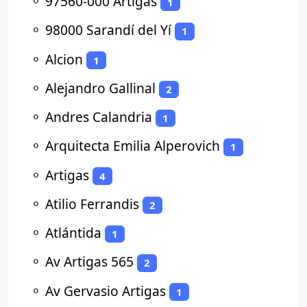
⚬
97560-000 Artigas
1
⚬
98000 Sarandí del Yí
1
⚬
Alcion
1
⚬
Alejandro Gallinal
2
⚬
Andres Calandria
1
⚬
Arquitecta Emilia Alperovich
1
⚬
Artigas
4
⚬
Atilio Ferrandis
2
⚬
Atlántida
1
⚬
Av Artigas 565
2
⚬
Av Gervasio Artigas
1