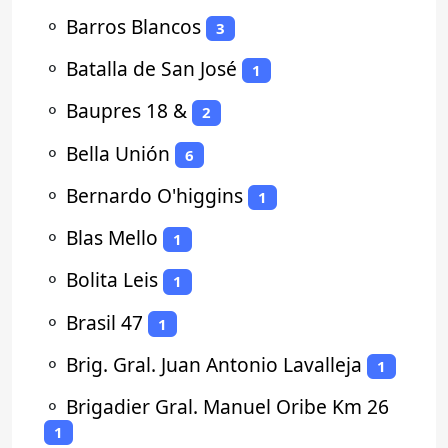
⚬
Barros Blancos
3
⚬
Batalla de San José
1
⚬
Baupres 18 &
2
⚬
Bella Unión
6
⚬
Bernardo O'higgins
1
⚬
Blas Mello
1
⚬
Bolita Leis
1
⚬
Brasil 47
1
⚬
Brig. Gral. Juan Antonio Lavalleja
1
⚬
Brigadier Gral. Manuel Oribe Km 26
1