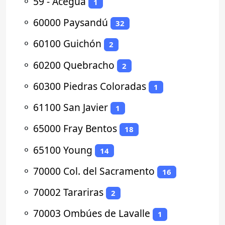
⚬
59 - Aceguá
1
⚬
60000 Paysandú
32
⚬
60100 Guichón
2
⚬
60200 Quebracho
2
⚬
60300 Piedras Coloradas
1
⚬
61100 San Javier
1
⚬
65000 Fray Bentos
18
⚬
65100 Young
14
⚬
70000 Col. del Sacramento
16
⚬
70002 Tarariras
2
⚬
70003 Ombúes de Lavalle
1