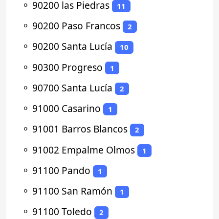
⚬
90200 las Piedras
11
⚬
90200 Paso Francos
2
⚬
90200 Santa Lucía
10
⚬
90300 Progreso
1
⚬
90700 Santa Lucía
2
⚬
91000 Casarino
1
⚬
91001 Barros Blancos
2
⚬
91002 Empalme Olmos
1
⚬
91100 Pando
1
⚬
91100 San Ramón
1
⚬
91100 Toledo
2