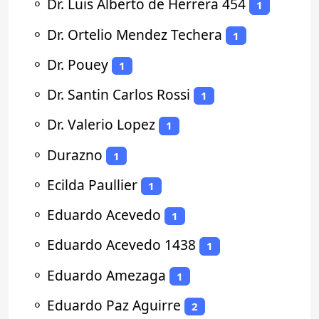
⚬
Dr. Luis Alberto de Herrera 454
1
⚬
Dr. Ortelio Mendez Techera
1
⚬
Dr. Pouey
1
⚬
Dr. Santin Carlos Rossi
1
⚬
Dr. Valerio Lopez
1
⚬
Durazno
1
⚬
Ecilda Paullier
1
⚬
Eduardo Acevedo
1
⚬
Eduardo Acevedo 1438
1
⚬
Eduardo Amezaga
1
⚬
Eduardo Paz Aguirre
2