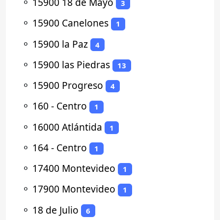
⚬
15900 18 de Mayo
3
⚬
15900 Canelones
1
⚬
15900 la Paz
4
⚬
15900 las Piedras
13
⚬
15900 Progreso
4
⚬
160 - Centro
1
⚬
16000 Atlántida
1
⚬
164 - Centro
1
⚬
17400 Montevideo
1
⚬
17900 Montevideo
1
⚬
18 de Julio
6