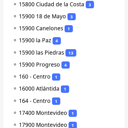
⚬
15800 Ciudad de la Costa
3
⚬
15900 18 de Mayo
3
⚬
15900 Canelones
1
⚬
15900 la Paz
4
⚬
15900 las Piedras
13
⚬
15900 Progreso
4
⚬
160 - Centro
1
⚬
16000 Atlántida
1
⚬
164 - Centro
1
⚬
17400 Montevideo
1
⚬
17900 Montevideo
1