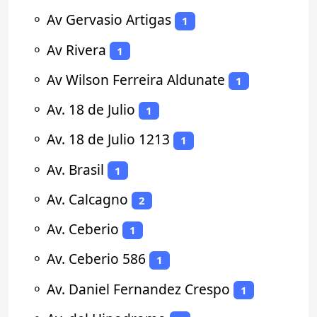
⚬
Av Gervasio Artigas
1
⚬
Av Rivera
1
⚬
Av Wilson Ferreira Aldunate
1
⚬
Av. 18 de Julio
1
⚬
Av. 18 de Julio 1213
1
⚬
Av. Brasil
1
⚬
Av. Calcagno
2
⚬
Av. Ceberio
1
⚬
Av. Ceberio 586
1
⚬
Av. Daniel Fernandez Crespo
1