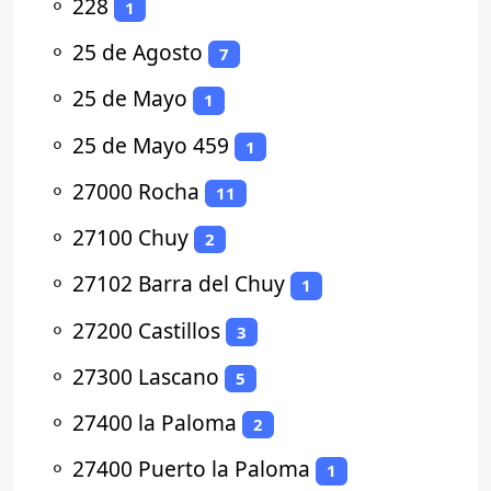
⚬
228
1
⚬
25 de Agosto
7
⚬
25 de Mayo
1
⚬
25 de Mayo 459
1
⚬
27000 Rocha
11
⚬
27100 Chuy
2
⚬
27102 Barra del Chuy
1
⚬
27200 Castillos
3
⚬
27300 Lascano
5
⚬
27400 la Paloma
2
⚬
27400 Puerto la Paloma
1