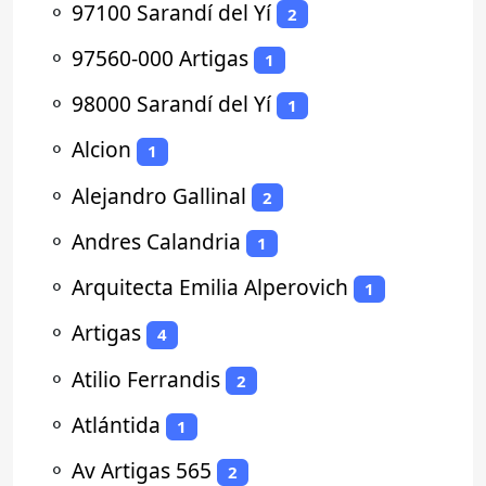
⚬
97100 Sarandí del Yí
2
⚬
97560-000 Artigas
1
⚬
98000 Sarandí del Yí
1
⚬
Alcion
1
⚬
Alejandro Gallinal
2
⚬
Andres Calandria
1
⚬
Arquitecta Emilia Alperovich
1
⚬
Artigas
4
⚬
Atilio Ferrandis
2
⚬
Atlántida
1
⚬
Av Artigas 565
2