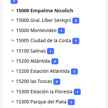
1
⚬
15000 Empalme Nicolich
⚬
15000 Gral. Líber Seregni
3
⚬
15000 Montevideo
1
⚬
15005 Ciudad de la Costa
1
⚬
15100 Salinas
1
⚬
15200 Atlántida
4
⚬
15200 Estación Atlántida
1
⚬
15200 las Toscas
4
⚬
15300 Estación la Floresta
1
⚬
15300 Parque del Plata
1