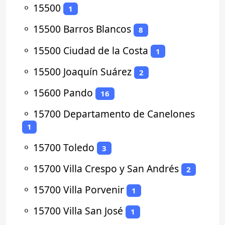
⚬
15500
1
⚬
15500 Barros Blancos
8
⚬
15500 Ciudad de la Costa
1
⚬
15500 Joaquín Suárez
2
⚬
15600 Pando
16
⚬
15700 Departamento de Canelones
1
⚬
15700 Toledo
3
⚬
15700 Villa Crespo y San Andrés
2
⚬
15700 Villa Porvenir
1
⚬
15700 Villa San José
1