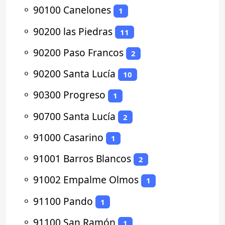
⚬
90100 Canelones
1
⚬
90200 las Piedras
11
⚬
90200 Paso Francos
2
⚬
90200 Santa Lucía
10
⚬
90300 Progreso
1
⚬
90700 Santa Lucía
2
⚬
91000 Casarino
1
⚬
91001 Barros Blancos
2
⚬
91002 Empalme Olmos
1
⚬
91100 Pando
1
⚬
91100 San Ramón
1