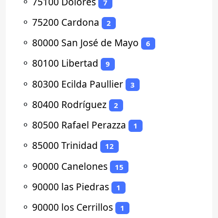
⚬
75100 Dolores
7
⚬
75200 Cardona
2
⚬
80000 San José de Mayo
6
⚬
80100 Libertad
9
⚬
80300 Ecilda Paullier
3
⚬
80400 Rodríguez
2
⚬
80500 Rafael Perazza
1
⚬
85000 Trinidad
12
⚬
90000 Canelones
15
⚬
90000 las Piedras
1
⚬
90000 los Cerrillos
1