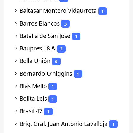
⚬
Baltasar Montero Vidaurreta
1
⚬
Barros Blancos
3
⚬
Batalla de San José
1
⚬
Baupres 18 &
2
⚬
Bella Unión
6
⚬
Bernardo O'higgins
1
⚬
Blas Mello
1
⚬
Bolita Leis
1
⚬
Brasil 47
1
⚬
Brig. Gral. Juan Antonio Lavalleja
1