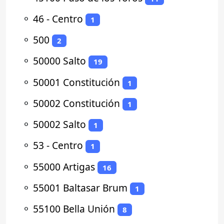
⚬
46 - Centro
1
⚬
500
2
⚬
50000 Salto
19
⚬
50001 Constitución
1
⚬
50002 Constitución
1
⚬
50002 Salto
1
⚬
53 - Centro
1
⚬
55000 Artigas
16
⚬
55001 Baltasar Brum
1
⚬
55100 Bella Unión
8