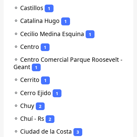
⚬
Castillos
1
⚬
Catalina Hugo
1
⚬
Cecilio Medina Esquina
1
⚬
Centro
1
⚬
Centro Comercial Parque Roosevelt -
Geant
1
⚬
Cerrito
1
⚬
Cerro Ejido
1
⚬
Chuy
2
⚬
Chuí - Rs
2
⚬
Ciudad de la Costa
3