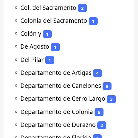
⚬
Col. del Sacramento
2
⚬
Colonia del Sacramento
1
⚬
Colón y
1
⚬
De Agosto
1
⚬
Del Pilar
1
⚬
Departamento de Artigas
4
⚬
Departamento de Canelones
8
⚬
Departamento de Cerro Largo
3
⚬
Departamento de Colonia
6
⚬
Departamento de Durazno
2
⚬
Departamento de Florida