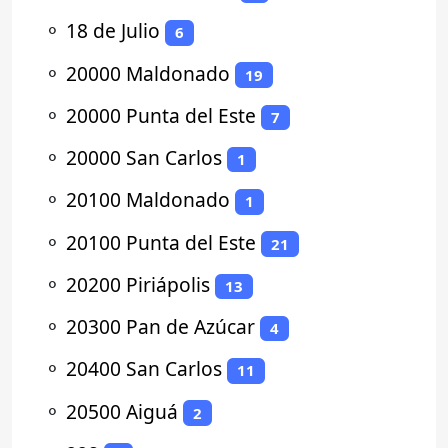
⚬
18 de Julio
6
⚬
20000 Maldonado
19
⚬
20000 Punta del Este
7
⚬
20000 San Carlos
1
⚬
20100 Maldonado
1
⚬
20100 Punta del Este
21
⚬
20200 Piriápolis
13
⚬
20300 Pan de Azúcar
4
⚬
20400 San Carlos
11
⚬
20500 Aiguá
2