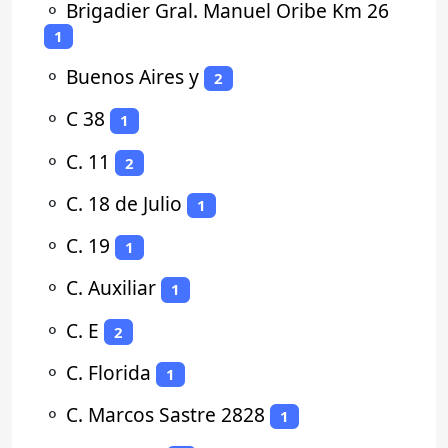
⚬
Brigadier Gral. Manuel Oribe Km 26
1
⚬
Buenos Aires y
2
⚬
C 38
1
⚬
C. 11
2
⚬
C. 18 de Julio
1
⚬
C. 19
1
⚬
C. Auxiliar
1
⚬
C. E
2
⚬
C. Florida
1
⚬
C. Marcos Sastre 2828
1