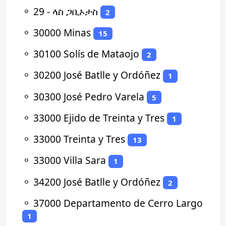
⚬
29 - ላስ ጋቢኦታስ
2
⚬
30000 Minas
15
⚬
30100 Solís de Mataojo
2
⚬
30200 José Batlle y Ordóñez
1
⚬
30300 José Pedro Varela
5
⚬
33000 Ejido de Treinta y Tres
1
⚬
33000 Treinta y Tres
13
⚬
33000 Villa Sara
1
⚬
34200 José Batlle y Ordóñez
2
⚬
37000 Departamento de Cerro Largo
1