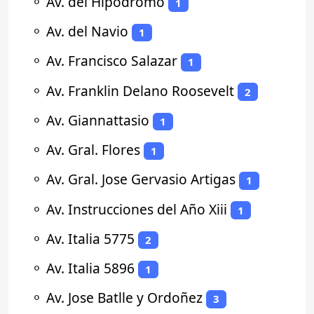
⚬
Av. del Hipodromo
1
⚬
Av. del Navio
1
⚬
Av. Francisco Salazar
1
⚬
Av. Franklin Delano Roosevelt
2
⚬
Av. Giannattasio
1
⚬
Av. Gral. Flores
1
⚬
Av. Gral. Jose Gervasio Artigas
1
⚬
Av. Instrucciones del Año Xiii
1
⚬
Av. Italia 5775
2
⚬
Av. Italia 5896
1
⚬
Av. Jose Batlle y Ordoñez
3