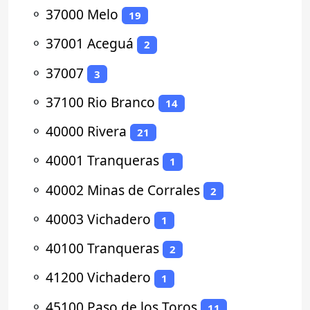
⚬
37000 Melo
19
⚬
37001 Aceguá
2
⚬
37007
3
⚬
37100 Rio Branco
14
⚬
40000 Rivera
21
⚬
40001 Tranqueras
1
⚬
40002 Minas de Corrales
2
⚬
40003 Vichadero
1
⚬
40100 Tranqueras
2
⚬
41200 Vichadero
1
⚬
45100 Paso de los Toros
11