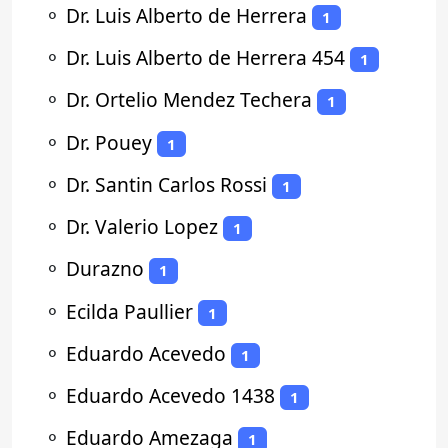
⚬
Dr. Luis Alberto de Herrera
1
⚬
Dr. Luis Alberto de Herrera 454
1
⚬
Dr. Ortelio Mendez Techera
1
⚬
Dr. Pouey
1
⚬
Dr. Santin Carlos Rossi
1
⚬
Dr. Valerio Lopez
1
⚬
Durazno
1
⚬
Ecilda Paullier
1
⚬
Eduardo Acevedo
1
⚬
Eduardo Acevedo 1438
1
⚬
Eduardo Amezaga
1