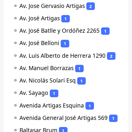
⚬
Av. Jose Gervasio Artigas
2
⚬
Av. José Artigas
1
⚬
Av. José Batlle y Ordóñez 2265
1
⚬
Av. José Belloni
1
⚬
Av. Luis Alberto de Herrera 1290
2
⚬
Av. Manuel Borrazas
1
⚬
Av. Nicolás Solari Esq
1
⚬
Av. Sayago
1
⚬
Avenida Artigas Esquina
1
⚬
Avenida General José Artigas 569
1
⚬
Baltasar Brum
1