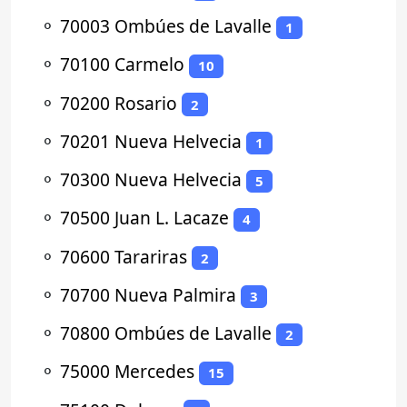
⚬
70003 Ombúes de Lavalle
1
⚬
70100 Carmelo
10
⚬
70200 Rosario
2
⚬
70201 Nueva Helvecia
1
⚬
70300 Nueva Helvecia
5
⚬
70500 Juan L. Lacaze
4
⚬
70600 Tarariras
2
⚬
70700 Nueva Palmira
3
⚬
70800 Ombúes de Lavalle
2
⚬
75000 Mercedes
15