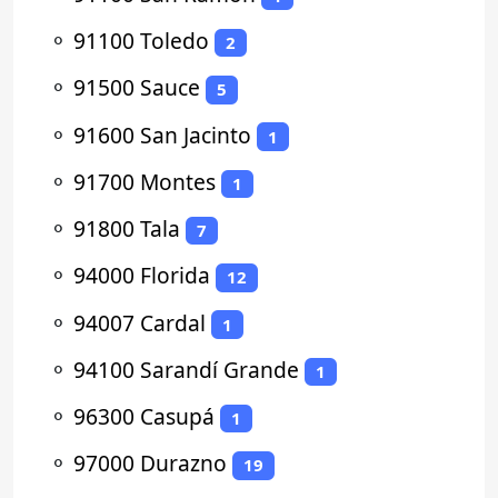
⚬
91100 Toledo
2
⚬
91500 Sauce
5
⚬
91600 San Jacinto
1
⚬
91700 Montes
1
⚬
91800 Tala
7
⚬
94000 Florida
12
⚬
94007 Cardal
1
⚬
94100 Sarandí Grande
1
⚬
96300 Casupá
1
⚬
97000 Durazno
19