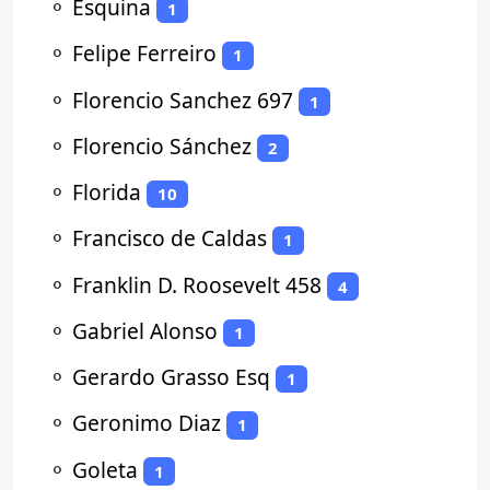
⚬
Esquina
1
⚬
Felipe Ferreiro
1
⚬
Florencio Sanchez 697
1
⚬
Florencio Sánchez
2
⚬
Florida
10
⚬
Francisco de Caldas
1
⚬
Franklin D. Roosevelt 458
4
⚬
Gabriel Alonso
1
⚬
Gerardo Grasso Esq
1
⚬
Geronimo Diaz
1
⚬
Goleta
1