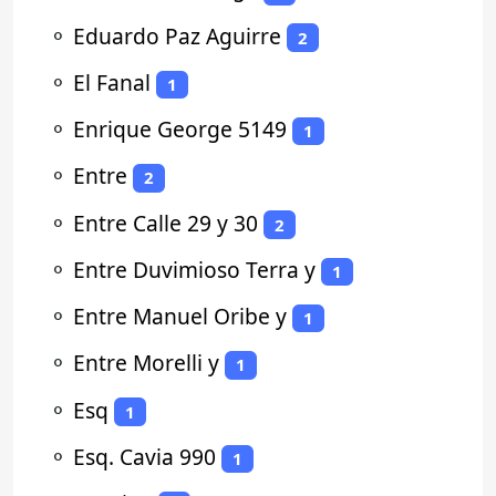
⚬
Eduardo Paz Aguirre
2
⚬
El Fanal
1
⚬
Enrique George 5149
1
⚬
Entre
2
⚬
Entre Calle 29 y 30
2
⚬
Entre Duvimioso Terra y
1
⚬
Entre Manuel Oribe y
1
⚬
Entre Morelli y
1
⚬
Esq
1
⚬
Esq. Cavia 990
1