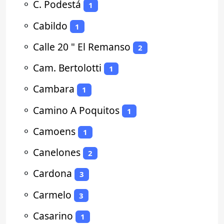
⚬
C. Podestá
1
⚬
Cabildo
1
⚬
Calle 20 " El Remanso
2
⚬
Cam. Bertolotti
1
⚬
Cambara
1
⚬
Camino A Poquitos
1
⚬
Camoens
1
⚬
Canelones
2
⚬
Cardona
3
⚬
Carmelo
3
⚬
Casarino
1