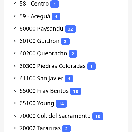
⚬
58 - Centro
1
⚬
59 - Aceguá
1
⚬
60000 Paysandú
32
⚬
60100 Guichón
2
⚬
60200 Quebracho
2
⚬
60300 Piedras Coloradas
1
⚬
61100 San Javier
1
⚬
65000 Fray Bentos
18
⚬
65100 Young
14
⚬
70000 Col. del Sacramento
16
⚬
70002 Tarariras
2