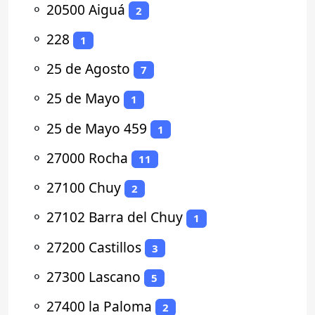
⚬
20500 Aiguá
2
⚬
228
1
⚬
25 de Agosto
7
⚬
25 de Mayo
1
⚬
25 de Mayo 459
1
⚬
27000 Rocha
11
⚬
27100 Chuy
2
⚬
27102 Barra del Chuy
1
⚬
27200 Castillos
3
⚬
27300 Lascano
5
⚬
27400 la Paloma
2