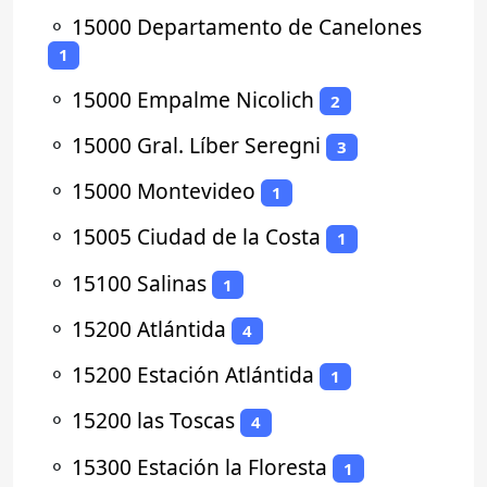
⚬
15000 Departamento de Canelones
1
⚬
15000 Empalme Nicolich
2
⚬
15000 Gral. Líber Seregni
3
⚬
15000 Montevideo
1
⚬
15005 Ciudad de la Costa
1
⚬
15100 Salinas
1
⚬
15200 Atlántida
4
⚬
15200 Estación Atlántida
1
⚬
15200 las Toscas
4
⚬
15300 Estación la Floresta
1