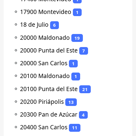
⚬
17900 Montevideo
1
⚬
18 de Julio
6
⚬
20000 Maldonado
19
⚬
20000 Punta del Este
7
⚬
20000 San Carlos
1
⚬
20100 Maldonado
1
⚬
20100 Punta del Este
21
⚬
20200 Piriápolis
13
⚬
20300 Pan de Azúcar
4
⚬
20400 San Carlos
11