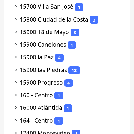
⚬
15700 Villa San José
1
⚬
15800 Ciudad de la Costa
3
⚬
15900 18 de Mayo
3
⚬
15900 Canelones
1
⚬
15900 la Paz
4
⚬
15900 las Piedras
13
⚬
15900 Progreso
4
⚬
160 - Centro
1
⚬
16000 Atlántida
1
⚬
164 - Centro
1
⚬
17400 Montevideo
1