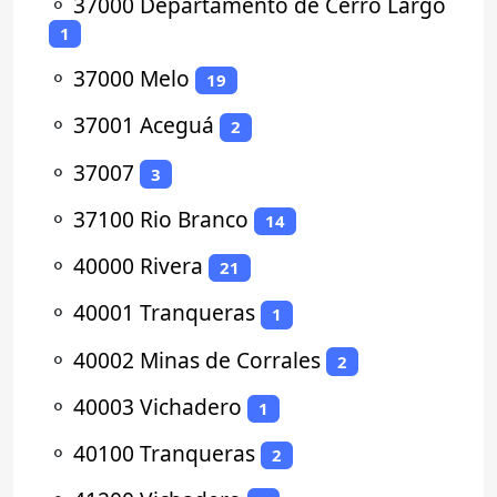
⚬
37000 Departamento de Cerro Largo
1
⚬
37000 Melo
19
⚬
37001 Aceguá
2
⚬
37007
3
⚬
37100 Rio Branco
14
⚬
40000 Rivera
21
⚬
40001 Tranqueras
1
⚬
40002 Minas de Corrales
2
⚬
40003 Vichadero
1
⚬
40100 Tranqueras
2