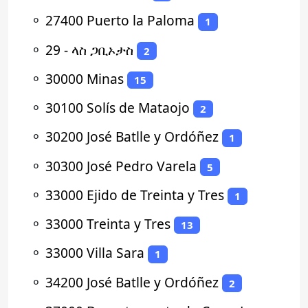
⚬
27400 Puerto la Paloma
1
⚬
29 - ላስ ጋቢኦታስ
2
⚬
30000 Minas
15
⚬
30100 Solís de Mataojo
2
⚬
30200 José Batlle y Ordóñez
1
⚬
30300 José Pedro Varela
5
⚬
33000 Ejido de Treinta y Tres
1
⚬
33000 Treinta y Tres
13
⚬
33000 Villa Sara
1
⚬
34200 José Batlle y Ordóñez
2