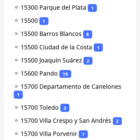
⚬
15300 Parque del Plata
1
⚬
15500
1
⚬
15500 Barros Blancos
8
⚬
15500 Ciudad de la Costa
1
⚬
15500 Joaquín Suárez
2
⚬
15600 Pando
16
⚬
15700 Departamento de Canelones
1
⚬
15700 Toledo
3
⚬
15700 Villa Crespo y San Andrés
2
⚬
15700 Villa Porvenir
1